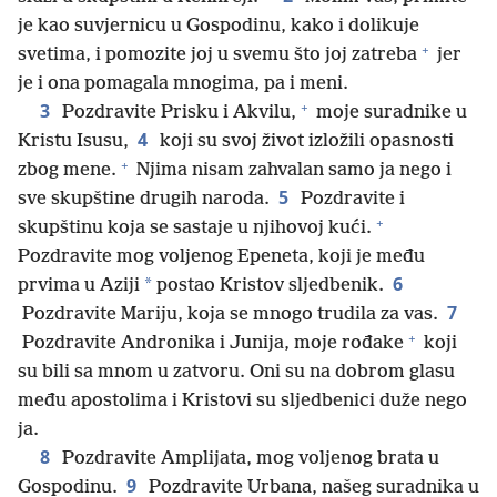
je kao suvjernicu u Gospodinu, kako i dolikuje
+
svetima, i pomozite joj u svemu što joj zatreba
jer
je i ona pomagala mnogima, pa i meni.
+
3
Pozdravite Prisku i Akvilu,
moje suradnike u
4
Kristu Isusu,
koji su svoj život izložili opasnosti
+
zbog mene.
Njima nisam zahvalan samo ja nego i
5
sve skupštine drugih naroda.
Pozdravite i
+
skupštinu koja se sastaje u njihovoj kući.
Pozdravite mog voljenog Epeneta, koji je među
6
*
prvima u Aziji
postao Kristov sljedbenik.
7
Pozdravite Mariju, koja se mnogo trudila za vas.
+
Pozdravite Andronika i Junija, moje rođake
koji
su bili sa mnom u zatvoru. Oni su na dobrom glasu
među apostolima i Kristovi su sljedbenici duže nego
ja.
8
Pozdravite Amplijata, mog voljenog brata u
9
Gospodinu.
Pozdravite Urbana, našeg suradnika u