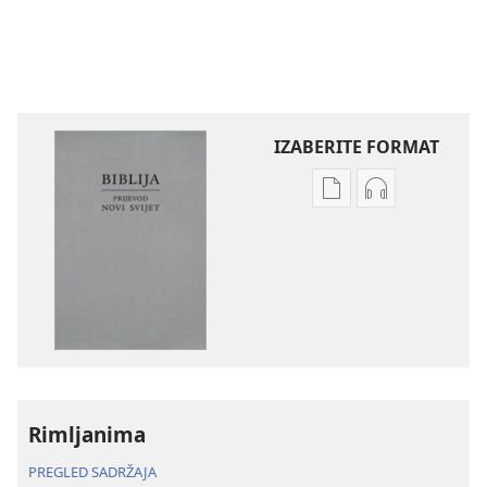
IZABERITE FORMAT
Postavke
Postavke
preuzimanja
preuzimanja
naših
zvučnih
izdanja
sadržaja
Biblija
Biblija
–
–
prijevod
prijevod
Novi
Novi
svijet
svijet
Rimljanima
(revizija
(revizija
2020.)
2020.)
PREGLED SADRŽAJA