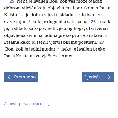
25
Neka je hvaljen Bog, koji vas može ojačati
dobrom viješću koju objavljujem i porukom o Isusu
Kristu. Ta je dobra vijest u skladu s otkrivanjem
+
26
svete tajne,
koja je dugo bila sakrivena,
a sada
je, u skladu sa zapovijedi vječnog Boga, otkrivena i
objavljena svim narodima preko proročanstava iz
27
Pisama kako bi stekli vjeru i bili mu poslušni.
+
Bog, koji je jedini mudar,
neka je hvaljen preko
Isusa Krista u svu vječnost. Amen.
Prethodno
Sljedeće
Autorska prava za ovo izdanje