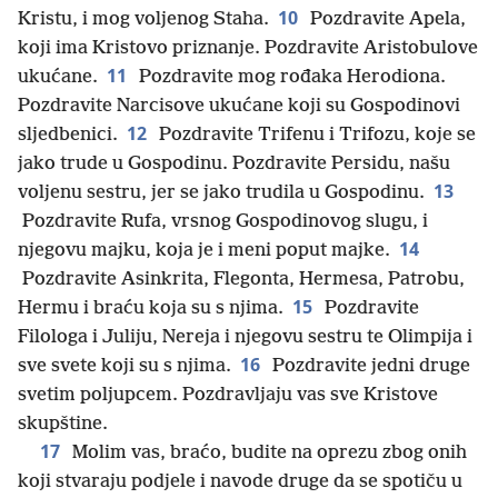
10
Kristu, i mog voljenog Staha.
Pozdravite Apela,
koji ima Kristovo priznanje. Pozdravite Aristobulove
11
ukućane.
Pozdravite mog rođaka Herodiona.
Pozdravite Narcisove ukućane koji su Gospodinovi
12
sljedbenici.
Pozdravite Trifenu i Trifozu, koje se
jako trude u Gospodinu. Pozdravite Persidu, našu
13
voljenu sestru, jer se jako trudila u Gospodinu.
Pozdravite Rufa, vrsnog Gospodinovog slugu, i
14
njegovu majku, koja je i meni poput majke.
Pozdravite Asinkrita, Flegonta, Hermesa, Patrobu,
15
Hermu i braću koja su s njima.
Pozdravite
Filologa i Juliju, Nereja i njegovu sestru te Olimpija i
16
sve svete koji su s njima.
Pozdravite jedni druge
svetim poljupcem. Pozdravljaju vas sve Kristove
skupštine.
17
Molim vas, braćo, budite na oprezu zbog onih
koji stvaraju podjele i navode druge da se spotiču u