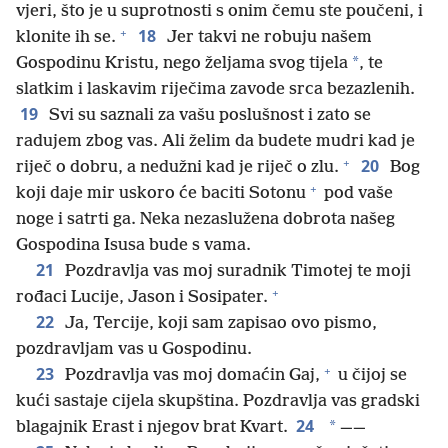
vjeri, što je u suprotnosti s onim čemu ste poučeni, i
+
18
klonite ih se.
Jer takvi ne robuju našem
*
Gospodinu Kristu, nego željama svog tijela
, te
slatkim i laskavim riječima zavode srca bezazlenih.
19
Svi su saznali za vašu poslušnost i zato se
radujem zbog vas. Ali želim da budete mudri kad je
+
20
riječ o dobru, a nedužni kad je riječ o zlu.
Bog
+
koji daje mir uskoro će baciti Sotonu
pod vaše
noge i satrti ga. Neka nezaslužena dobrota našeg
Gospodina Isusa bude s vama.
21
Pozdravlja vas moj suradnik Timotej te moji
+
rođaci Lucije, Jason i Sosipater.
22
Ja, Tercije, koji sam zapisao ovo pismo,
pozdravljam vas u Gospodinu.
+
23
Pozdravlja vas moj domaćin Gaj,
u čijoj se
kući sastaje cijela skupština. Pozdravlja vas gradski
24
*
blagajnik Erast i njegov brat Kvart.
——