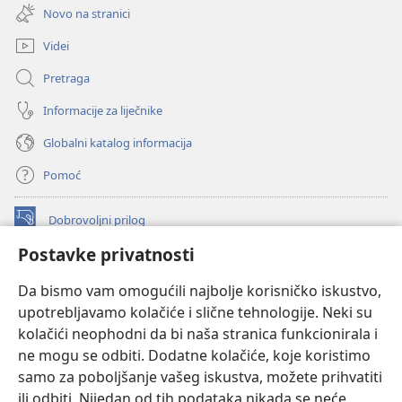
se
prozor)
Novo na stranici
novi
prozor)
Videi
Pretraga
Informacije za liječnike
Globalni katalog informacija
Pomoć
Dobrovoljni prilog
(otvara
se
Postavke privatnosti
novi
INTERNETSKA BIBLIOTEKA Watchtower
(otvara
prozor)
Da bismo vam omogućili najbolje korisničko iskustvo,
se
®
JW Hub
upotrebljavamo kolačiće i slične tehnologije. Neki su
novi
(otvara
prozor)
kolačići neophodni da bi naša stranica funkcionirala i
se
®
JW Library
novi
ne mogu se odbiti. Dodatne kolačiće, koje koristimo
prozor)
samo za poboljšanje vašeg iskustva, možete prihvatiti
Watchtower Library
ili odbiti. Nijedan od tih podataka nikada se neće