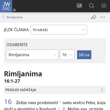
JW.ORG
Prijava
(otvara
Promijeni
JW.ORG
PO
se
jezik
|
IZ
Rimljanima
novi
Pretraga
prozor)
JEZIK ČLANKA
ODABERITE
Poglavlje
Biblijska
knjiga
Rimljanima
16:1-27
PREGLED SADRŽAJA
16
*
Želim vam predstaviti
našu sestru Febu, koja
+
2
služi u skupštini u Kenhreji.
Molim vas, primite