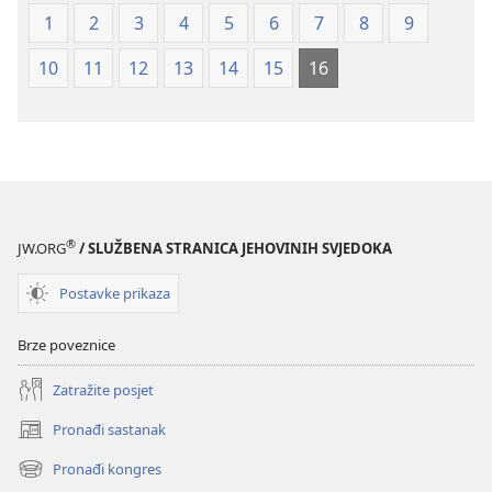
1
2
3
4
5
6
7
8
9
10
11
12
13
14
15
16
®
JW.ORG
/ SLUŽBENA STRANICA JEHOVINIH SVJEDOKA
Postavke prikaza
Brze poveznice
Zatražite posjet
Pronađi sastanak
(otvara
se
Pronađi kongres
(otvara
novi