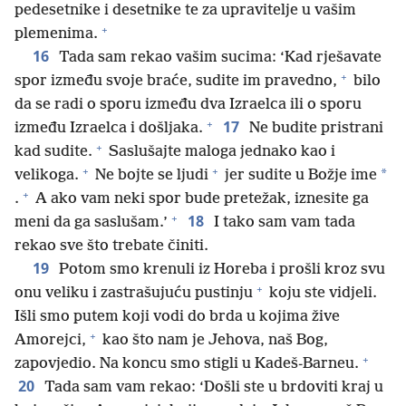
pedesetnike i desetnike te za upravitelje u vašim
+
plemenima.
16
Tada sam rekao vašim sucima: ‘Kad rješavate
+
spor između svoje braće, sudite im pravedno,
bilo
da se radi o sporu između dva Izraelca ili o sporu
+
17
između Izraelca i došljaka.
Ne budite pristrani
+
kad sudite.
Saslušajte maloga jednako kao i
+
+
*
velikoga.
Ne bojte se ljudi
jer sudite u Božje ime
+
.
A ako vam neki spor bude pretežak, iznesite ga
+
18
meni da ga saslušam.’
I tako sam vam tada
rekao sve što trebate činiti.
19
Potom smo krenuli iz Horeba i prošli kroz svu
+
onu veliku i zastrašujuću pustinju
koju ste vidjeli.
Išli smo putem koji vodi do brda u kojima žive
+
Amorejci,
kao što nam je Jehova, naš Bog,
+
zapovjedio. Na koncu smo stigli u Kadeš-Barneu.
20
Tada sam vam rekao: ‘Došli ste u brdoviti kraj u