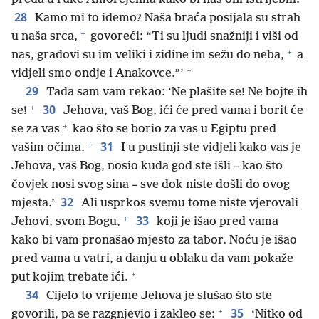
28
Kamo mi to idemo? Naša braća posijala su strah
+
u naša srca,
govoreći: “Ti su ljudi snažniji i viši od
+
nas, gradovi su im veliki i zidine im sežu do neba,
a
+
vidjeli smo ondje i Anakovce.”’
29
Tada sam vam rekao: ‘Ne plašite se! Ne bojte ih
+
30
se!
Jehova, vaš Bog, ići će pred vama i borit će
+
se za vas
kao što se borio za vas u Egiptu pred
+
31
vašim očima.
I u pustinji ste vidjeli kako vas je
Jehova, vaš Bog, nosio kuda god ste išli – kao što
čovjek nosi svog sina – sve dok niste došli do ovog
32
mjesta.’
Ali usprkos svemu tome niste vjerovali
+
33
Jehovi, svom Bogu,
koji je išao pred vama
kako bi vam pronašao mjesto za tabor. Noću je išao
pred vama u vatri, a danju u oblaku da vam pokaže
+
put kojim trebate ići.
34
Cijelo to vrijeme Jehova je slušao što ste
+
35
govorili, pa se razgnjevio i zakleo se:
‘Nitko od