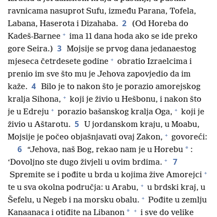
ravnicama nasuprot Sufu, između Parana, Tofela,
2
Labana, Haserota i Dizahaba.
(Od Horeba do
+
Kadeš-Barnee
ima 11 dana hoda ako se ide preko
3
gore Seira.)
Mojsije se prvog dana jedanaestog
+
mjeseca četrdesete godine
obratio Izraelcima i
prenio im sve što mu je Jehova zapovjedio da im
4
kaže.
Bilo je to nakon što je porazio amorejskog
+
kralja Sihona,
koji je živio u Hešbonu, i nakon što
+
+
je u Edreju
porazio bašanskog kralja Oga,
koji je
5
živio u Aštarotu.
U jordanskom kraju, u Moabu,
+
Mojsije je počeo objašnjavati ovaj Zakon,
govoreći:
6
*
“Jehova, naš Bog, rekao nam je u Horebu
:
+
7
‘Dovoljno ste dugo živjeli u ovim brdima.
+
Spremite se i pođite u brda u kojima žive Amorejci
+
te u sva okolna područja: u Arabu,
u brdski kraj, u
+
Šefelu, u Negeb i na morsku obalu.
Pođite u zemlju
+
*
Kanaanaca i otiđite na Libanon
i sve do velike