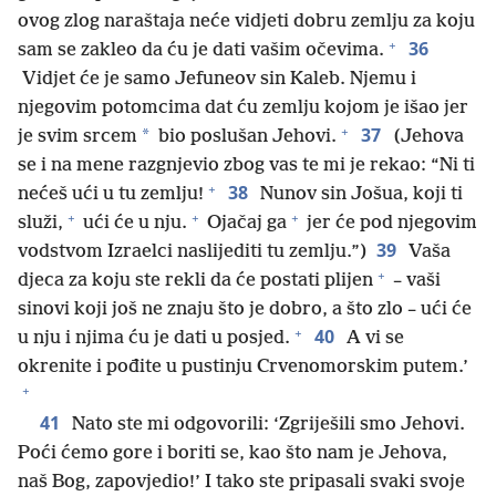
ovog zlog naraštaja neće vidjeti dobru zemlju za koju
+
36
sam se zakleo da ću je dati vašim očevima.
Vidjet će je samo Jefuneov sin Kaleb. Njemu i
njegovim potomcima dat ću zemlju kojom je išao jer
+
37
*
je svim srcem
bio poslušan Jehovi.
(Jehova
se i na mene razgnjevio zbog vas te mi je rekao: “Ni ti
+
38
nećeš ući u tu zemlju!
Nunov sin Jošua, koji ti
+
+
+
služi,
ući će u nju.
Ojačaj ga
jer će pod njegovim
39
vodstvom Izraelci naslijediti tu zemlju.”)
Vaša
+
djeca za koju ste rekli da će postati plijen
– vaši
sinovi koji još ne znaju što je dobro, a što zlo – ući će
+
40
u nju i njima ću je dati u posjed.
A vi se
okrenite i pođite u pustinju Crvenomorskim putem.’
+
41
Nato ste mi odgovorili: ‘Zgriješili smo Jehovi.
Poći ćemo gore i boriti se, kao što nam je Jehova,
naš Bog, zapovjedio!’ I tako ste pripasali svaki svoje