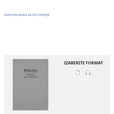
Autorska prava za ovo izdanje
IZABERITE FORMAT
Postavke
Postavke
preuzimanja
preuzimanja
naših
zvučnih
izdanja
sadržaja
Biblija
Biblija
–
–
prijevod
prijevod