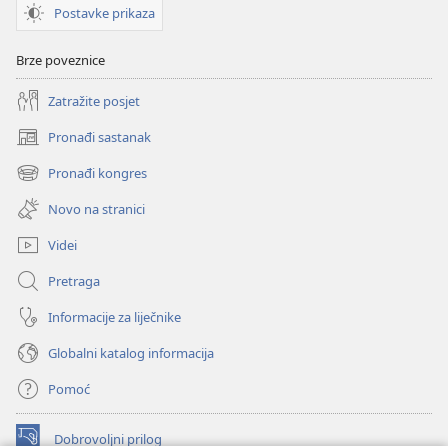
Postavke prikaza
Brze poveznice
Zatražite posjet
Pronađi sastanak
(otvara
se
Pronađi kongres
(otvara
novi
se
prozor)
Novo na stranici
novi
prozor)
Videi
Pretraga
Informacije za liječnike
Globalni katalog informacija
Pomoć
Dobrovoljni prilog
(otvara