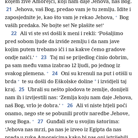
kojem žive Amorejci, koji nam daje Jehova, naš Bog.
21
Jehova, vaš Bog, predao vam je tu zemlju. Idite i
+
zaposjednite je, kao što vam je rekao Jehova,
Bog
vaših predaka. Ne bojte se! Ne plašite se!’
22
Ali vi ste svi došli k meni i rekli: ‘Pošaljimo
pred sobom ljude da izvide zemlju i da nam jave
kojim putem trebamo ići i na kakve ćemo gradove
+
23
ondje naići.’
Taj mi se prijedlog činio dobrim,
pa sam među vama izabrao 12 ljudi, po jednog iz
+
24
svakog plemena.
Oni su krenuli na put i otišli u
+
*
brda
te su došli do Eškolske doline
i izvidjeli taj
25
kraj.
Ubrali su nešto plodova te zemlje, donijeli
nam ih i izvijestili nas: ‘Zemlja koju nam daje Jehova,
+
26
naš Bog, vrlo je dobra.’
Ali vi niste htjeli poći
onamo, nego ste se pobunili protiv naredbe Jehove,
+
27
svog Boga.
Gunđali ste u svojim šatorima:
‘Jehova nas mrzi, pa nas je izveo iz Egipta da nas
preda u ruke Amorejcima kako bi nas oni istrijebili.