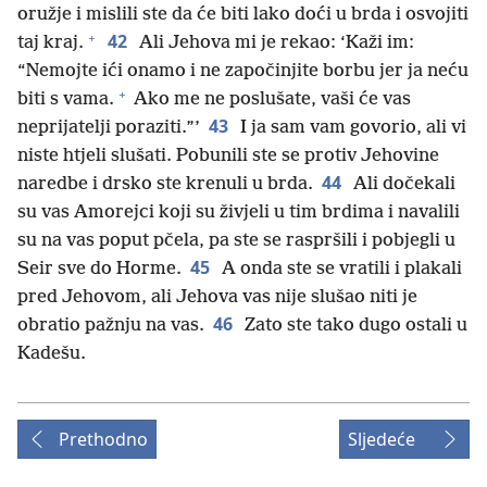
oružje i mislili ste da će biti lako doći u brda i osvojiti
+
42
taj kraj.
Ali Jehova mi je rekao: ‘Kaži im:
“Nemojte ići onamo i ne započinjite borbu jer ja neću
+
biti s vama.
Ako me ne poslušate, vaši će vas
43
neprijatelji poraziti.”’
I ja sam vam govorio, ali vi
niste htjeli slušati. Pobunili ste se protiv Jehovine
44
naredbe i drsko ste krenuli u brda.
Ali dočekali
su vas Amorejci koji su živjeli u tim brdima i navalili
su na vas poput pčela, pa ste se raspršili i pobjegli u
45
Seir sve do Horme.
A onda ste se vratili i plakali
pred Jehovom, ali Jehova vas nije slušao niti je
46
obratio pažnju na vas.
Zato ste tako dugo ostali u
Kadešu.
Prethodno
Sljedeće