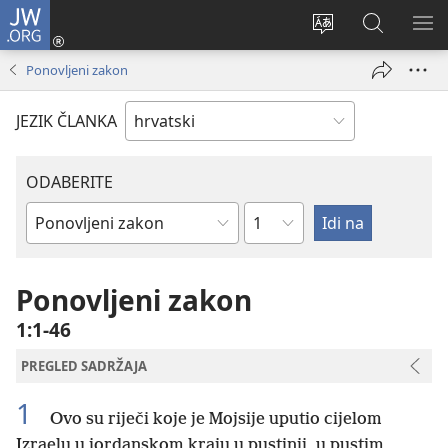
JW.ORG
Prijava
(otvara
Promijeni
JW.ORG
PO
se
jezik
|
IZ
Ponovljeni zakon
novi
Pretraga
prozor)
JEZIK ČLANKA
ODABERITE
Poglavlje
Biblijska
knjiga
Ponovljeni zakon
1:1-46
PREGLED SADRŽAJA
1
Ovo su riječi koje je Mojsije uputio cijelom
Izraelu u jordanskom kraju u pustinji, u pustim