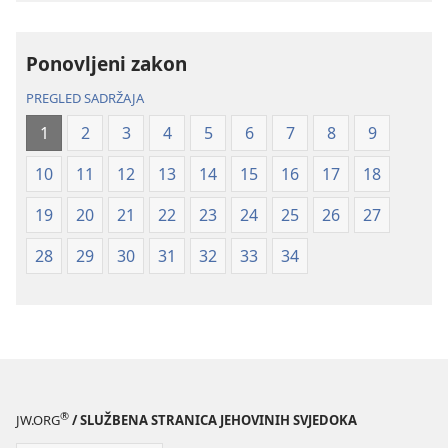
Novi
Novi
svijet
svijet
Ponovljeni zakon
(revizija
(revizija
2020.)
2020.)
PREGLED SADRŽAJA
1
2
3
4
5
6
7
8
9
10
11
12
13
14
15
16
17
18
19
20
21
22
23
24
25
26
27
28
29
30
31
32
33
34
®
JW.ORG
/ SLUŽBENA STRANICA JEHOVINIH SVJEDOKA