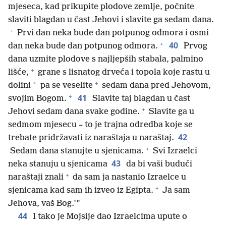
mjeseca, kad prikupite plodove zemlje, počnite
slaviti blagdan u čast Jehovi i slavite ga sedam dana.
+
Prvi dan neka bude dan potpunog odmora i osmi
+
40
dan neka bude dan potpunog odmora.
Prvog
dana uzmite plodove s najljepših stabala, palmino
+
lišće,
grane s lisnatog drveća i topola koje rastu u
+
*
dolini
pa se veselite
sedam dana pred Jehovom,
+
41
svojim Bogom.
Slavite taj blagdan u čast
+
Jehovi sedam dana svake godine.
Slavite ga u
sedmom mjesecu – to je trajna odredba koje se
42
trebate pridržavati iz naraštaja u naraštaj.
+
Sedam dana stanujte u sjenicama.
Svi Izraelci
43
neka stanuju u sjenicama
da bi vaši budući
+
naraštaji znali
da sam ja nastanio Izraelce u
+
sjenicama kad sam ih izveo iz Egipta.
Ja sam
Jehova, vaš Bog.’”
44
I tako je Mojsije dao Izraelcima upute o