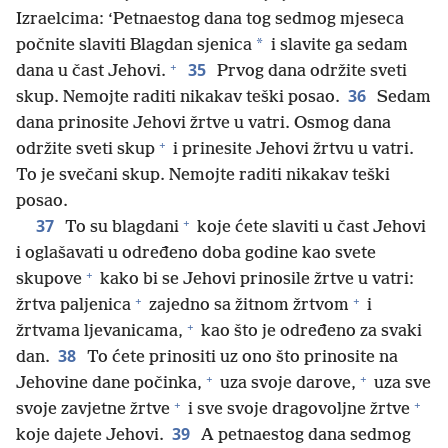
Izraelcima: ‘Petnaestog dana tog sedmog mjeseca
*
počnite slaviti Blagdan sjenica
i slavite ga sedam
+
35
dana u čast Jehovi.
Prvog dana održite sveti
36
skup. Nemojte raditi nikakav teški posao.
Sedam
dana prinosite Jehovi žrtve u vatri. Osmog dana
+
održite sveti skup
i prinesite Jehovi žrtvu u vatri.
To je svečani skup. Nemojte raditi nikakav teški
posao.
+
37
To su blagdani
koje ćete slaviti u čast Jehovi
i oglašavati u određeno doba godine kao svete
+
skupove
kako bi se Jehovi prinosile žrtve u vatri:
+
+
žrtva paljenica
zajedno sa žitnom žrtvom
i
+
žrtvama ljevanicama,
kao što je određeno za svaki
38
dan.
To ćete prinositi uz ono što prinosite na
+
+
Jehovine dane počinka,
uza svoje darove,
uza sve
+
+
svoje zavjetne žrtve
i sve svoje dragovoljne žrtve
39
koje dajete Jehovi.
A petnaestog dana sedmog