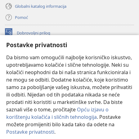
Globalni katalog informacija
Pomoć
Dobrovoljni prilog
(otvara
se
Postavke privatnosti
novi
INTERNETSKA BIBLIOTEKA Watchtower
(otvara
prozor)
Da bismo vam omogućili najbolje korisničko iskustvo,
se
®
JW Hub
upotrebljavamo kolačiće i slične tehnologije. Neki su
novi
(otvara
prozor)
kolačići neophodni da bi naša stranica funkcionirala i
se
®
JW Library
novi
ne mogu se odbiti. Dodatne kolačiće, koje koristimo
prozor)
samo za poboljšanje vašeg iskustva, možete prihvatiti
Watchtower Library
ili odbiti. Nijedan od tih podataka nikada se neće
prodati niti koristiti u marketinške svrhe. Da biste
saznali više o tome, pročitajte
Opću izjavu o
korištenju kolačića i sličnih tehnologija
. Postavke
možete promijeniti bilo kada tako da odete na
Copyright
© 2026 Watch Tower Bible and Tract Society of Pennsylvania.
UVJETI KORIŠTENJA
|
IZJAVA O PRIVATNOSTI
|
POSTAVKE
Postavke privatnosti
.
Pr
PRIVATNOSTI