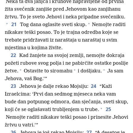
Neka ta dva janjca i kruhove napravljene od prvina
žita svećenik zanjiše pred Jehovom kao zanjihanu
žrtvu. To je sveto Jehovi i neka pripadne svećeniku.
+
+
21
Tog dana oglasite sveti skup.
Nemojte raditi
nikakav teški posao. To je trajna odredba koje se
trebate pridržavati iz naraštaja u naraštaj u svim
mjestima u kojima živite.
22
Kad žanjete na svojoj zemlji, nemojte dokraja
požeti rubove svog polja i ne pabirčite ostatke poslije
+
+
+
žetve.
Ostavite to siromahu
i došljaku.
Ja sam
Jehova, vaš Bog.’”
23
24
Jehova je dalje rekao Mojsiju:
“Kaži
Izraelcima: ‘Prvi dan sedmog mjeseca neka vam
bude dan potpunog odmora, dan sjećanja, sveti skup,
+
25
koji će se oglašavati trubljenjem u trube.
Nemojte raditi nikakav teški posao i prinesite Jehovi
žrtvu u vatri.’”
26
27
Jehova je još rekao Mojsiju:
“A desetog je