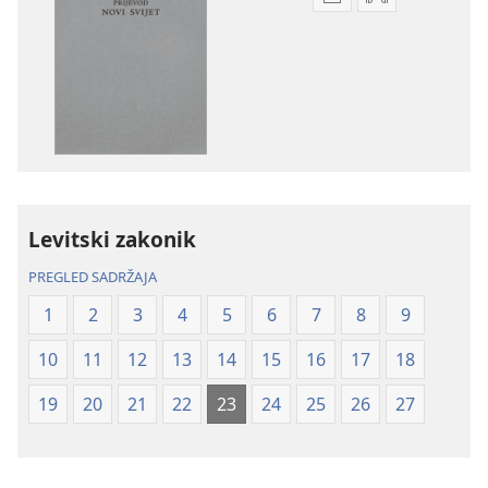
Postavke
Postavke
preuzimanja
preuzimanja
naših
zvučnih
izdanja
sadržaja
Biblija
Biblija
–
–
prijevod
prijevod
Novi
Novi
svijet
svijet
Levitski zakonik
(revizija
(revizija
2020.)
2020.)
PREGLED SADRŽAJA
1
2
3
4
5
6
7
8
9
10
11
12
13
14
15
16
17
18
19
20
21
22
23
24
25
26
27