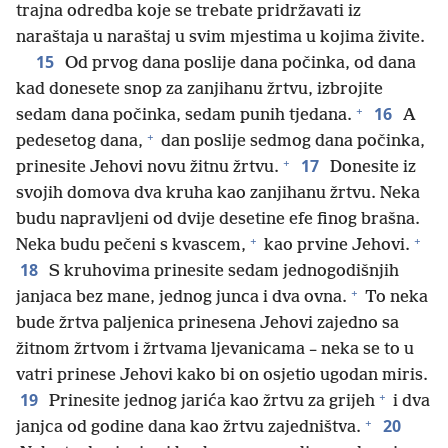
trajna odredba koje se trebate pridržavati iz
naraštaja u naraštaj u svim mjestima u kojima živite.
15
Od prvog dana poslije dana počinka, od dana
kad donesete snop za zanjihanu žrtvu, izbrojite
+
16
sedam dana počinka, sedam punih tjedana.
A
+
pedesetog dana,
dan poslije sedmog dana počinka,
+
17
prinesite Jehovi novu žitnu žrtvu.
Donesite iz
svojih domova dva kruha kao zanjihanu žrtvu. Neka
budu napravljeni od dvije desetine efe finog brašna.
+
+
Neka budu pečeni s kvascem,
kao prvine Jehovi.
18
S kruhovima prinesite sedam jednogodišnjih
+
janjaca bez mane, jednog junca i dva ovna.
To neka
bude žrtva paljenica prinesena Jehovi zajedno sa
žitnom žrtvom i žrtvama ljevanicama – neka se to u
vatri prinese Jehovi kako bi on osjetio ugodan miris.
+
19
Prinesite jednog jarića kao žrtvu za grijeh
i dva
+
20
janjca od godine dana kao žrtvu zajedništva.