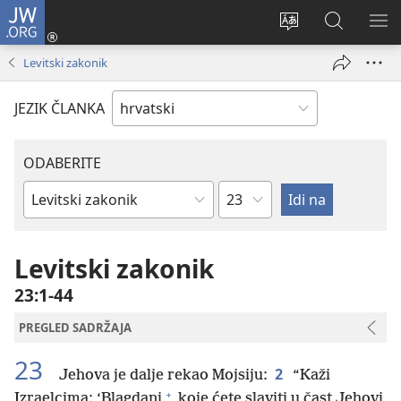
JW.ORG
Prijava
(otvara
Promijeni
JW.ORG
PO
se
jezik
|
IZ
Levitski zakonik
novi
Pretraga
prozor)
JEZIK ČLANKA
ODABERITE
Poglavlje
Biblijska
knjiga
Levitski zakonik
23:1-44
PREGLED SADRŽAJA
23
2
Jehova je dalje rekao Mojsiju:
“Kaži
+
Izraelcima: ‘Blagdani
koje ćete slaviti u čast Jehovi