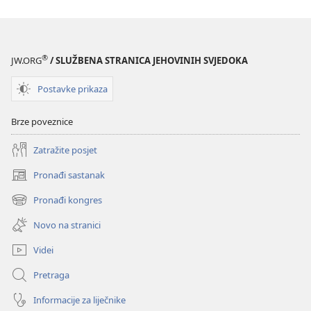
®
JW.ORG
/ SLUŽBENA STRANICA JEHOVINIH SVJEDOKA
Postavke prikaza
Brze poveznice
Zatražite posjet
Pronađi sastanak
(otvara
se
Pronađi kongres
(otvara
novi
se
prozor)
Novo na stranici
novi
prozor)
Videi
Pretraga
Informacije za liječnike