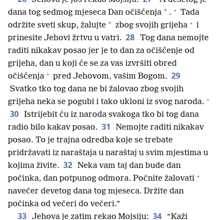
+
*
dana tog sedmog mjeseca Dan očišćenja
.
Tada
+
*
održite sveti skup, žalujte
zbog svojih grijeha
i
28
prinesite Jehovi žrtvu u vatri.
Tog dana nemojte
raditi nikakav posao jer je to dan za očišćenje od
grijeha, dan u koji će se za vas izvršiti obred
+
29
očišćenja
pred Jehovom, vašim Bogom.
Svatko tko tog dana ne bi žalovao zbog svojih
+
grijeha neka se pogubi i tako ukloni iz svog naroda.
30
Istrijebit ću iz naroda svakoga tko bi tog dana
31
radio bilo kakav posao.
Nemojte raditi nikakav
posao. To je trajna odredba koje se trebate
pridržavati iz naraštaja u naraštaj u svim mjestima u
32
kojima živite.
Neka vam taj dan bude dan
+
počinka, dan potpunog odmora. Počnite žalovati
navečer devetog dana tog mjeseca. Držite dan
počinka od večeri do večeri.”
33
34
Jehova je zatim rekao Mojsiju:
“Kaži