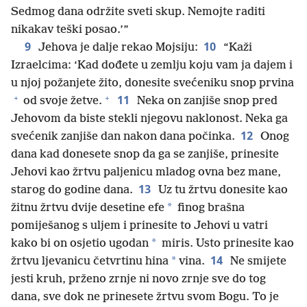
Sedmog dana održite sveti skup. Nemojte raditi
nikakav teški posao.’”
9
10
Jehova je dalje rekao Mojsiju:
“Kaži
Izraelcima: ‘Kad dođete u zemlju koju vam ja dajem i
u njoj požanjete žito, donesite svećeniku snop prvina
+
+
11
od svoje žetve.
Neka on zanjiše snop pred
Jehovom da biste stekli njegovu naklonost. Neka ga
12
svećenik zanjiše dan nakon dana počinka.
Onog
dana kad donesete snop da ga se zanjiše, prinesite
Jehovi kao žrtvu paljenicu mladog ovna bez mane,
13
starog do godine dana.
Uz tu žrtvu donesite kao
*
žitnu žrtvu dvije desetine efe
finog brašna
pomiješanog s uljem i prinesite to Jehovi u vatri
*
kako bi on osjetio ugodan
miris. Usto prinesite kao
14
*
žrtvu ljevanicu četvrtinu hina
vina.
Ne smijete
jesti kruh, prženo zrnje ni novo zrnje sve do tog
dana, sve dok ne prinesete žrtvu svom Bogu. To je