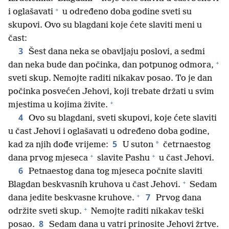
+
i oglašavati
u određeno doba godine sveti su
skupovi. Ovo su blagdani koje ćete slaviti meni u
čast:
3
Šest dana neka se obavljaju poslovi, a sedmi
+
dan neka bude dan počinka, dan potpunog odmora,
sveti skup. Nemojte raditi nikakav posao. To je dan
počinka posvećen Jehovi, koji trebate držati u svim
+
mjestima u kojima živite.
4
Ovo su blagdani, sveti skupovi, koje ćete slaviti
u čast Jehovi i oglašavati u određeno doba godine,
5
*
kad za njih dođe vrijeme:
U suton
četrnaestog
+
+
dana prvog mjeseca
slavite Pashu
u čast Jehovi.
6
Petnaestog dana tog mjeseca počnite slaviti
+
Blagdan beskvasnih kruhova u čast Jehovi.
Sedam
+
7
dana jedite beskvasne kruhove.
Prvog dana
+
održite sveti skup.
Nemojte raditi nikakav teški
8
posao.
Sedam dana u vatri prinosite Jehovi žrtve.