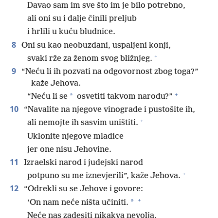
Davao sam im sve što im je bilo potrebno,
ali oni su i dalje činili preljub
i hrlili u kuću bludnice.
8
Oni su kao neobuzdani, uspaljeni konji,
+
svaki rže za ženom svog bližnjeg.
9
“Neću li ih pozvati na odgovornost zbog toga?”
kaže Jehova.
+
*
“Neću li se
osvetiti takvom narodu?”
10
“Navalite na njegove vinograde i pustošite ih,
+
ali nemojte ih sasvim uništiti.
Uklonite njegove mladice
jer one nisu Jehovine.
11
Izraelski narod i judejski narod
+
potpuno su me iznevjerili”, kaže Jehova.
12
“Odrekli su se Jehove i govore:
+
*
‘On nam neće ništa učiniti.
Neće nas zadesiti nikakva nevolja,