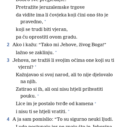
Pretražite jeruzalemske trgove
da vidite ima li čovjeka koji čini ono što je
+
pravedno,
koji se trudi biti vjeran,
pa ću oprostiti ovom gradu.
2
Ako i kažu: “Tako mi Jehove, živog Boga!”
+
lažno se zaklinju.
3
Jehova, ne tražiš li svojim očima one koji su ti
+
vjerni?
Kažnjavao si svoj narod, ali to nije djelovalo
na njih.
Zatirao si ih, ali oni nisu htjeli prihvatiti
+
pouku.
+
Lice im je postalo tvrđe od kamena
+
i nisu ti se htjeli vratiti.
4
A ja sam pomislio: “To su sigurno neuki ljudi.