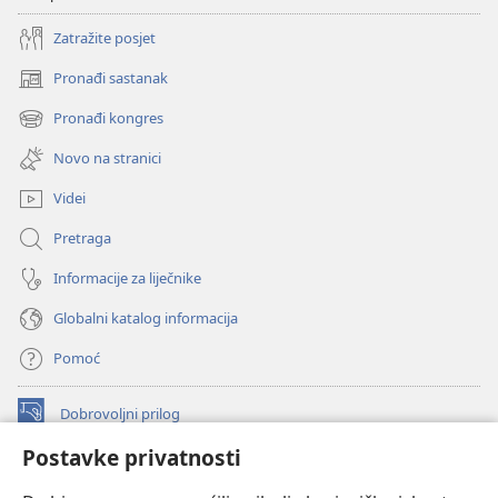
Zatražite posjet
Pronađi sastanak
(otvara
se
Pronađi kongres
(otvara
novi
se
prozor)
Novo na stranici
novi
prozor)
Videi
Pretraga
Informacije za liječnike
Globalni katalog informacija
Pomoć
Dobrovoljni prilog
(otvara
se
Postavke privatnosti
novi
INTERNETSKA BIBLIOTEKA Watchtower
(otvara
prozor)