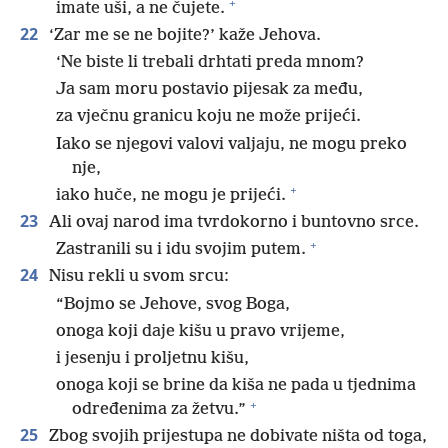
+
imate uši, a ne čujete.
22
‘Zar me se ne bojite?’ kaže Jehova.
‘Ne biste li trebali drhtati preda mnom?
Ja sam moru postavio pijesak za među,
za vječnu granicu koju ne može prijeći.
Iako se njegovi valovi valjaju, ne mogu preko
nje,
+
iako huče, ne mogu je prijeći.
23
Ali ovaj narod ima tvrdokorno i buntovno srce.
+
Zastranili su i idu svojim putem.
24
Nisu rekli u svom srcu:
“Bojmo se Jehove, svog Boga,
onoga koji daje kišu u pravo vrijeme,
i jesenju i proljetnu kišu,
onoga koji se brine da kiša ne pada u tjednima
+
određenima za žetvu.”
25
Zbog svojih prijestupa ne dobivate ništa od toga,