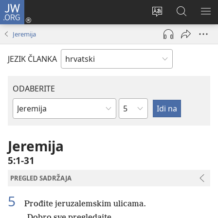
JW.ORG
Prijava
(otvara
Promijeni
JW.ORG
PO
se
jezik
|
IZ
Jeremija
novi
Pretraga
prozor)
JEZIK ČLANKA
ODABERITE
Poglavlje
Biblijska
knjiga
Jeremija
5:1-31
PREGLED SADRŽAJA
5
Prođite jeruzalemskim ulicama.
Dobro sve pregledajte.