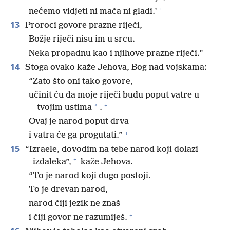
+
nećemo vidjeti ni mača ni gladi.’
13
Proroci govore prazne riječi,
Božje riječi nisu im u srcu.
Neka propadnu kao i njihove prazne riječi.”
14
Stoga ovako kaže Jehova, Bog nad vojskama:
“Zato što oni tako govore,
učinit ću da moje riječi budu poput vatre u
+
*
tvojim ustima
.
Ovaj je narod poput drva
+
i vatra će ga progutati.”
15
“Izraele, dovodim na tebe narod koji dolazi
+
izdaleka”,
kaže Jehova.
“To je narod koji dugo postoji.
To je drevan narod,
narod čiji jezik ne znaš
+
i čiji govor ne razumiješ.