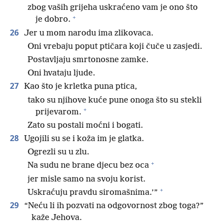
zbog vaših grijeha uskraćeno vam je ono što
+
je dobro.
26
Jer u mom narodu ima zlikovaca.
Oni vrebaju poput ptičara koji čuče u zasjedi.
Postavljaju smrtonosne zamke.
Oni hvataju ljude.
27
Kao što je krletka puna ptica,
tako su njihove kuće pune onoga što su stekli
+
prijevarom.
Zato su postali moćni i bogati.
28
Ugojili su se i koža im je glatka.
Ogrezli su u zlu.
+
Na sudu ne brane djecu bez oca
jer misle samo na svoju korist.
+
Uskraćuju pravdu siromašnima.’”
29
“Neću li ih pozvati na odgovornost zbog toga?”
kaže Jehova.