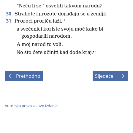
*
“Neću li se
osvetiti takvom narodu?
30
Strahote i grozote događaju se u zemlji:
+
31
Proroci proriču laži,
a svećenici koriste svoju moć kako bi
gospodarili narodom.
+
A moj narod to voli.
No što ćete učiniti kad dođe kraj?”
Prethodno
Sljedeće
Autorska prava za ovo izdanje