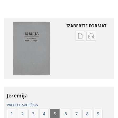
IZABERITE FORMAT
Postavke
Postavke
preuzimanja
preuzimanja
naših
zvučnih
izdanja
sadržaja
Biblija
Biblija
–
–
prijevod
prijevod
Novi
Novi
svijet
svijet
Jeremija
(revizija
(revizija
2020.)
2020.)
PREGLED SADRŽAJA
1
2
3
4
5
6
7
8
9