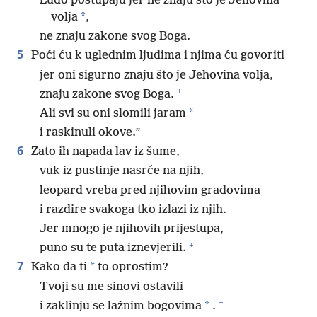
Ludo postupaju jer ne znaju što je Jehovina
*
volja
,
ne znaju zakone svog Boga.
5
Poći ću k uglednim ljudima i njima ću govoriti
jer oni sigurno znaju što je Jehovina volja,
+
znaju zakone svog Boga.
*
Ali svi su oni slomili jaram
i raskinuli okove.”
6
Zato ih napada lav iz šume,
vuk iz pustinje nasrće na njih,
leopard vreba pred njihovim gradovima
i razdire svakoga tko izlazi iz njih.
Jer mnogo je njihovih prijestupa,
+
puno su te puta iznevjerili.
7
*
Kako da ti
to oprostim?
Tvoji su me sinovi ostavili
+
*
i zaklinju se lažnim bogovima
.