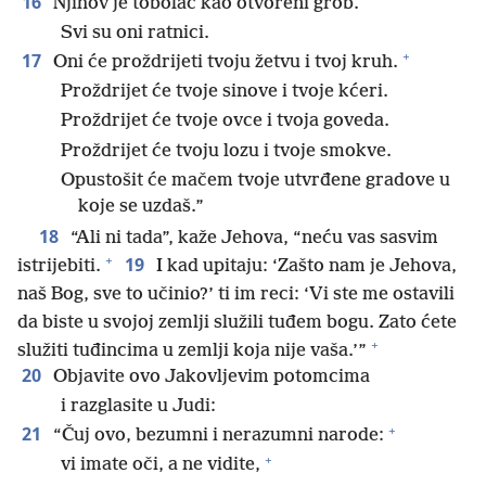
16
Njihov je tobolac kao otvoreni grob.
Svi su oni ratnici.
+
17
Oni će proždrijeti tvoju žetvu i tvoj kruh.
Proždrijet će tvoje sinove i tvoje kćeri.
Proždrijet će tvoje ovce i tvoja goveda.
Proždrijet će tvoju lozu i tvoje smokve.
Opustošit će mačem tvoje utvrđene gradove u
koje se uzdaš.”
18
“Ali ni tada”, kaže Jehova, “neću vas sasvim
+
19
istrijebiti.
I kad upitaju: ‘Zašto nam je Jehova,
naš Bog, sve to učinio?’ ti im reci: ‘Vi ste me ostavili
da biste u svojoj zemlji služili tuđem bogu. Zato ćete
+
služiti tuđincima u zemlji koja nije vaša.’”
20
Objavite ovo Jakovljevim potomcima
i razglasite u Judi:
+
21
“Čuj ovo, bezumni i nerazumni narode:
+
vi imate oči, a ne vidite,