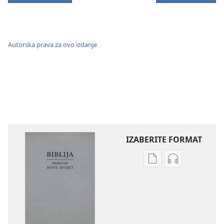
Autorska prava za ovo izdanje
IZABERITE FORMAT
Postavke
Postavke
preuzimanja
preuzimanja
naših
zvučnih
izdanja
sadržaja
Biblija
Biblija