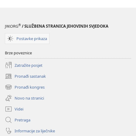
®
JW.ORG
/ SLUŽBENA STRANICA JEHOVINIH SVJEDOKA
Postavke prikaza
Brze poveznice
Zatražite posjet
Pronađi sastanak
(otvara
se
Pronađi kongres
(otvara
novi
se
prozor)
Novo na stranici
novi
prozor)
Videi
Pretraga
Informacije za liječnike