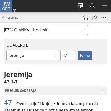
JW.ORG
Prijava
(otvara
Promijeni
JW.ORG
PO
se
jezik
|
IZ
Jeremija
novi
Pretraga
prozor)
JEZIK ČLANKA
ODABERITE
Poglavlje
Biblijska
knjiga
Jeremija
47:1-7
PREGLED SADRŽAJA
47
Ovo su riječi koje je Jehova kazao proroku
+
Jeremiji za Filistejce
prije nego što je faraon