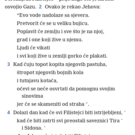
2
osvojio Gazu.
Ovako je rekao Jehova:
“Evo vode nadolaze sa sjevera.
Pretvorit će se u veliku bujicu.
Poplavit će zemlju i sve što je na njoj,
grad i one koji žive u njemu.
Ljudi će vikati
i svi koji žive u zemlji gorko će plakati.
3
Kad čuju topot kopita njegovih pastuha,
štropot njegovih bojnih kola
i tutnjavu kotača,
očevi se neće osvrtati da pomognu svojim
sinovima
*
jer će se skameniti od straha
.
+
4
Dolazi dan kad će svi Filistejci biti istrijebljeni,
+
kad će biti zatrti svi preostali saveznici Tira
+
i Sidona.