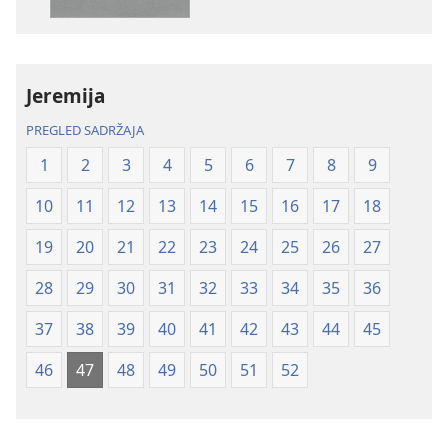
–
–
prijevod
prijevod
Novi
Novi
svijet
svijet
Jeremija
(revizija
(revizija
2020.)
2020.)
PREGLED SADRŽAJA
1
2
3
4
5
6
7
8
9
10
11
12
13
14
15
16
17
18
19
20
21
22
23
24
25
26
27
28
29
30
31
32
33
34
35
36
37
38
39
40
41
42
43
44
45
46
47
48
49
50
51
52