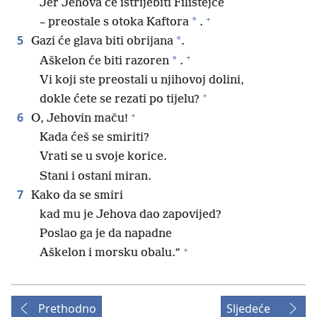
Jer Jehova će istrijebiti Filistejce
+
*
– preostale s otoka Kaftora
.
5
*
Gazi će glava biti obrijana
.
+
*
Aškelon će biti razoren
.
Vi koji ste preostali u njihovoj dolini,
+
dokle ćete se rezati po tijelu?
+
6
O, Jehovin maču!
Kada ćeš se smiriti?
Vrati se u svoje korice.
Stani i ostani miran.
7
Kako da se smiri
kad mu je Jehova dao zapovijed?
Poslao ga je da napadne
+
Aškelon i morsku obalu.”
Prethodno
Sljedeće