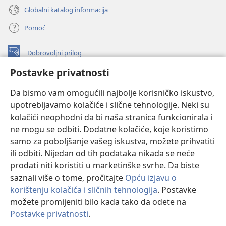
Globalni katalog informacija
Pomoć
Dobrovoljni prilog
(otvara
se
Postavke privatnosti
novi
INTERNETSKA BIBLIOTEKA Watchtower
(otvara
prozor)
Da bismo vam omogućili najbolje korisničko iskustvo,
se
®
JW Hub
upotrebljavamo kolačiće i slične tehnologije. Neki su
novi
(otvara
prozor)
kolačići neophodni da bi naša stranica funkcionirala i
se
®
JW Library
novi
ne mogu se odbiti. Dodatne kolačiće, koje koristimo
prozor)
samo za poboljšanje vašeg iskustva, možete prihvatiti
Watchtower Library
ili odbiti. Nijedan od tih podataka nikada se neće
prodati niti koristiti u marketinške svrhe. Da biste
saznali više o tome, pročitajte
Opću izjavu o
korištenju kolačića i sličnih tehnologija
. Postavke
možete promijeniti bilo kada tako da odete na
Copyright
© 2026 Watch Tower Bible and Tract Society of Pennsylvania.
UVJETI KORIŠTENJA
|
IZJAVA O PRIVATNOSTI
|
POSTAVKE
Postavke privatnosti
.
Pr
PRIVATNOSTI