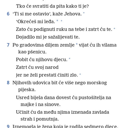
Tko će svratiti da pita kako ti je?
+
6
‘Ti si me ostavio’, kaže Jehova.
+
*
‘Okrećeš mi leđa.
+
Zato ću podignuti ruku na tebe i zatrt ću te.
Dojadilo mi je sažalijevati te.
7
*
Po gradovima diljem zemlje
vijat ću ih vilama
kao pšenicu.
+
Pobit ću njihovu djecu.
Zatrt ću svoj narod
+
jer ne želi prestati činiti zlo.
8
Njihovih udovica bit će više nego morskog
pijeska.
Usred bijela dana dovest ću pustošitelja na
majke i na sinove.
Učinit ću da među njima iznenada zavlada
strah i pomutnja.
9
Iznemogla je žena koja je rodila sedmero djece,