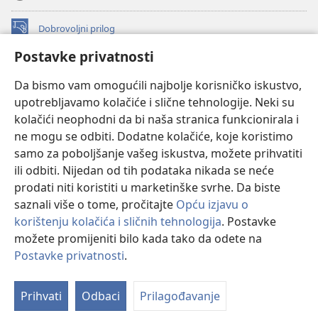
Dobrovoljni prilog
(otvara
se
Postavke privatnosti
novi
INTERNETSKA BIBLIOTEKA Watchtower
(otvara
prozor)
Da bismo vam omogućili najbolje korisničko iskustvo,
se
®
JW Hub
upotrebljavamo kolačiće i slične tehnologije. Neki su
novi
(otvara
prozor)
kolačići neophodni da bi naša stranica funkcionirala i
se
®
JW Library
novi
ne mogu se odbiti. Dodatne kolačiće, koje koristimo
prozor)
samo za poboljšanje vašeg iskustva, možete prihvatiti
Watchtower Library
ili odbiti. Nijedan od tih podataka nikada se neće
prodati niti koristiti u marketinške svrhe. Da biste
saznali više o tome, pročitajte
Opću izjavu o
korištenju kolačića i sličnih tehnologija
. Postavke
Copyright
© 2026 Watch Tower Bible and Tract Society of Pennsylvania.
možete promijeniti bilo kada tako da odete na
UVJETI KORIŠTENJA
|
IZJAVA O PRIVATNOSTI
|
POSTAVKE
Postavke privatnosti
.
Pr
PRIVATNOSTI
sa
Prihvati
Odbaci
Prilagođavanje