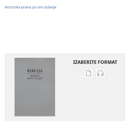
Autorska prava za ovo izdanje
IZABERITE FORMAT
Postavke
Postavke
preuzimanja
preuzimanja
naših
zvučnih
izdanja
sadržaja
Biblija
Biblija
–
–
prijevod
prijevod
Novi
Novi