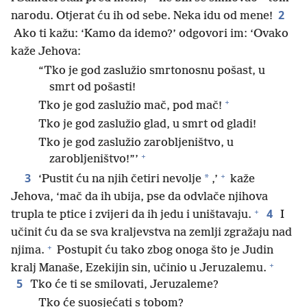
2
narodu. Otjerat ću ih od sebe. Neka idu od mene!
Ako ti kažu: ‘Kamo da idemo?’ odgovori im: ‘Ovako
kaže Jehova:
“Tko je god zaslužio smrtonosnu pošast, u
smrt od pošasti!
+
Tko je god zaslužio mač, pod mač!
Tko je god zaslužio glad, u smrt od gladi!
Tko je god zaslužio zarobljeništvo, u
+
zarobljeništvo!”’
+
3
*
‘Pustit ću na njih četiri nevolje
,’
kaže
Jehova, ‘mač da ih ubija, pse da odvlače njihova
+
4
trupla te ptice i zvijeri da ih jedu i uništavaju.
I
učinit ću da se sva kraljevstva na zemlji zgražaju nad
+
njima.
Postupit ću tako zbog onoga što je Judin
+
kralj Manaše, Ezekijin sin, učinio u Jeruzalemu.
5
Tko će ti se smilovati, Jeruzaleme?
Tko će suosjećati s tobom?