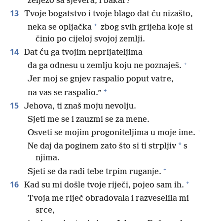
željezo sa sjevera, i bakar?
13
Tvoje bogatstvo i tvoje blago dat ću nizašto,
+
neka se opljačka
zbog svih grijeha koje si
činio po cijeloj svojoj zemlji.
14
Dat ću ga tvojim neprijateljima
+
da ga odnesu u zemlju koju ne poznaješ.
Jer moj se gnjev raspalio poput vatre,
+
na vas se raspalio.”
15
Jehova, ti znaš moju nevolju.
Sjeti me se i zauzmi se za mene.
+
Osveti se mojim progoniteljima u moje ime.
*
Ne daj da poginem zato što si ti strpljiv
s
njima.
+
Sjeti se da radi tebe trpim ruganje.
+
16
Kad su mi došle tvoje riječi, pojeo sam ih.
Tvoja me riječ obradovala i razveselila mi
srce,