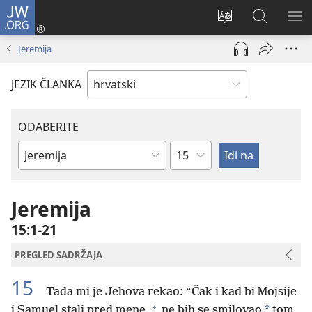
JW.ORG
Prijava
(otvara
Promijeni
JW.ORG
PO
se
jezik
|
IZ
Jeremija
novi
Pretraga
prozor)
JEZIK ČLANKA
ODABERITE
Poglavlje
Biblijska
knjiga
Jeremija
15:1-21
PREGLED SADRŽAJA
15
Tada mi je Jehova rekao: “Čak i kad bi Mojsije
+
*
i Samuel stali pred mene,
ne bih se smilovao
tom