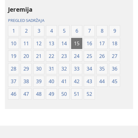
svijet
svijet
Jeremija
(revizija
(revizija
2020.)
2020.)
PREGLED SADRŽAJA
1
2
3
4
5
6
7
8
9
10
11
12
13
14
15
16
17
18
19
20
21
22
23
24
25
26
27
28
29
30
31
32
33
34
35
36
37
38
39
40
41
42
43
44
45
46
47
48
49
50
51
52