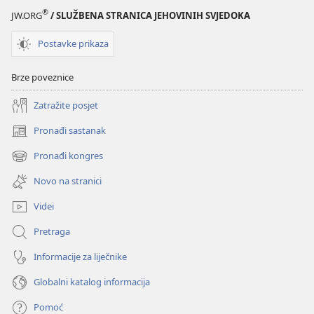
®
JW.ORG
/ SLUŽBENA STRANICA JEHOVINIH SVJEDOKA
Postavke prikaza
Brze poveznice
Zatražite posjet
Pronađi sastanak
(otvara
se
Pronađi kongres
(otvara
novi
se
prozor)
Novo na stranici
novi
prozor)
Videi
Pretraga
Informacije za liječnike
Globalni katalog informacija
Pomoć