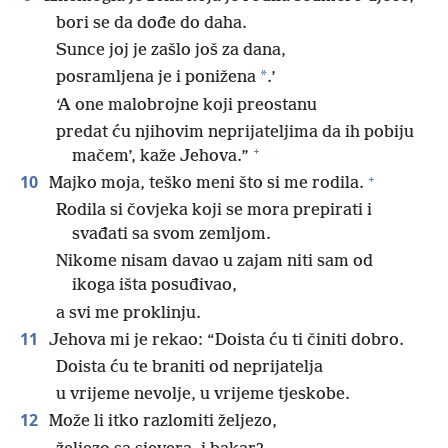
bori se da dođe do daha.
Sunce joj je zašlo još za dana,
*
posramljena je i ponižena
.’
‘A one malobrojne koji preostanu
predat ću njihovim neprijateljima da ih pobiju
+
mačem’, kaže Jehova.”
+
10
Majko moja, teško meni što si me rodila.
Rodila si čovjeka koji se mora prepirati i
svađati sa svom zemljom.
Nikome nisam davao u zajam niti sam od
ikoga išta posuđivao,
a svi me proklinju.
11
Jehova mi je rekao: “Doista ću ti činiti dobro.
Doista ću te braniti od neprijatelja
u vrijeme nevolje, u vrijeme tjeskobe.
12
Može li itko razlomiti željezo,