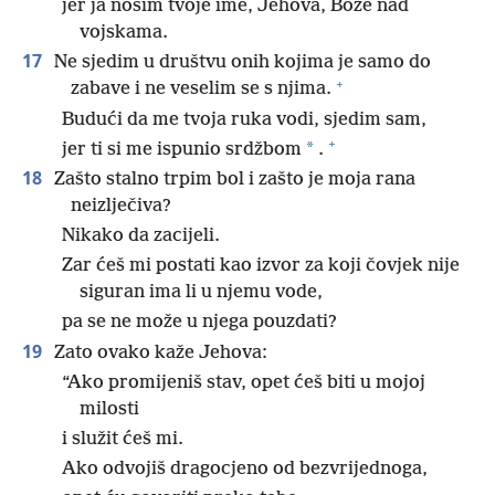
jer ja nosim tvoje ime, Jehova, Bože nad
vojskama.
17
Ne sjedim u društvu onih kojima je samo do
+
zabave i ne veselim se s njima.
Budući da me tvoja ruka vodi, sjedim sam,
+
*
jer ti si me ispunio srdžbom
.
18
Zašto stalno trpim bol i zašto je moja rana
neizlječiva?
Nikako da zacijeli.
Zar ćeš mi postati kao izvor za koji čovjek nije
siguran ima li u njemu vode,
pa se ne može u njega pouzdati?
19
Zato ovako kaže Jehova:
“Ako promijeniš stav, opet ćeš biti u mojoj
milosti
i služit ćeš mi.
Ako odvojiš dragocjeno od bezvrijednoga,