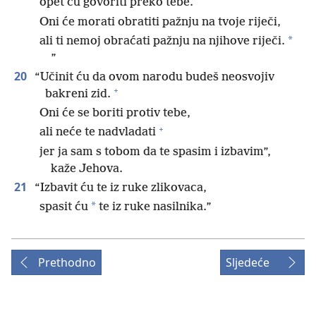
opet ću govoriti preko tebe.
Oni će morati obratiti pažnju na tvoje riječi,
*
ali ti nemoj obraćati pažnju na njihove riječi.
”
20
“Učinit ću da ovom narodu budeš neosvojiv
+
bakreni zid.
Oni će se boriti protiv tebe,
+
ali neće te nadvladati
jer ja sam s tobom da te spasim i izbavim”,
kaže Jehova.
21
“Izbavit ću te iz ruke zlikovaca,
*
spasit ću
te iz ruke nasilnika.”
Prethodno
Sljedeće