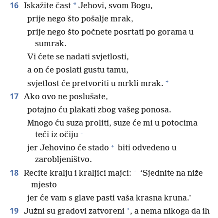
16
*
Iskažite čast
Jehovi, svom Bogu,
prije nego što pošalje mrak,
prije nego što počnete posrtati po gorama u
sumrak.
Vi ćete se nadati svjetlosti,
a on će poslati gustu tamu,
+
svjetlost će pretvoriti u mrkli mrak.
17
Ako ovo ne poslušate,
potajno ću plakati zbog vašeg ponosa.
Mnogo ću suza proliti, suze će mi u potocima
+
teći iz očiju
+
jer Jehovino će stado
biti odvedeno u
zarobljeništvo.
+
18
Recite kralju i kraljici majci:
‘Sjednite na niže
mjesto
jer će vam s glave pasti vaša krasna kruna.’
19
*
Južni su gradovi zatvoreni
, a nema nikoga da ih