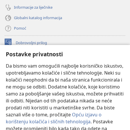
Informacije za liječnike
Globalni katalog informacija
Pomoć
Dobrovoljni prilog
(otvara
se
Postavke privatnosti
novi
INTERNETSKA BIBLIOTEKA Watchtower
(otvara
prozor)
Da bismo vam omogućili najbolje korisničko iskustvo,
se
®
JW Hub
upotrebljavamo kolačiće i slične tehnologije. Neki su
novi
(otvara
prozor)
kolačići neophodni da bi naša stranica funkcionirala i
se
®
JW Library
novi
ne mogu se odbiti. Dodatne kolačiće, koje koristimo
prozor)
samo za poboljšanje vašeg iskustva, možete prihvatiti
Watchtower Library
ili odbiti. Nijedan od tih podataka nikada se neće
prodati niti koristiti u marketinške svrhe. Da biste
saznali više o tome, pročitajte
Opću izjavu o
korištenju kolačića i sličnih tehnologija
. Postavke
možete promijeniti bilo kada tako da odete na
Copyright
© 2026 Watch Tower Bible and Tract Society of Pennsylvania.