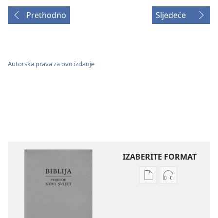
Prethodno
Sljedeće
Autorska prava za ovo izdanje
IZABERITE FORMAT
Postavke
Postavke
preuzimanja
preuzimanja
naših
zvučnih
izdanja
sadržaja