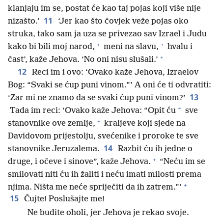
klanjaju im se, postat će kao taj pojas koji više nije
11
nizašto.’
‘Jer kao što čovjek veže pojas oko
struka, tako sam ja uza se privezao sav Izrael i Judu
+
+
kako bi bili moj narod,
meni na slavu,
hvalu i
+
čast’, kaže Jehova. ‘No oni nisu slušali.’
12
Reci im i ovo: ‘Ovako kaže Jehova, Izraelov
Bog: “Svaki se ćup puni vinom.”’ A oni će ti odvratiti:
13
‘Zar mi ne znamo da se svaki ćup puni vinom?’
*
Tada im reci: ‘Ovako kaže Jehova: “Opit ću
sve
+
stanovnike ove zemlje,
kraljeve koji sjede na
Davidovom prijestolju, svećenike i proroke te sve
14
stanovnike Jeruzalema.
Razbit ću ih jedne o
+
druge, i očeve i sinove”, kaže Jehova.
“Neću im se
smilovati niti ću ih žaliti i neću imati milosti prema
+
njima. Ništa me neće spriječiti da ih zatrem.”’
15
Čujte! Poslušajte me!
Ne budite oholi, jer Jehova je rekao svoje.