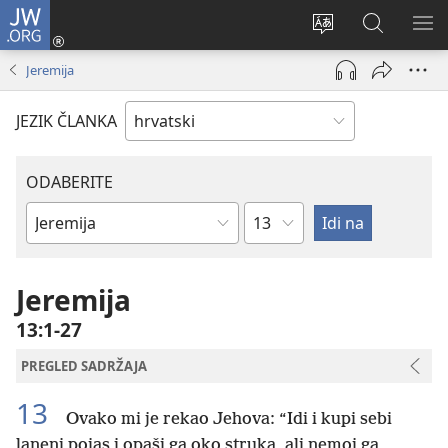
JW.ORG
Prijava
(otvara
Promijeni
JW.ORG
PO
se
jezik
|
IZ
Jeremija
novi
Pretraga
prozor)
JEZIK ČLANKA
ODABERITE
Poglavlje
Biblijska
knjiga
Jeremija
13:1-27
PREGLED SADRŽAJA
13
Ovako mi je rekao Jehova: “Idi i kupi sebi
laneni pojas i opaši ga oko struka, ali nemoj ga