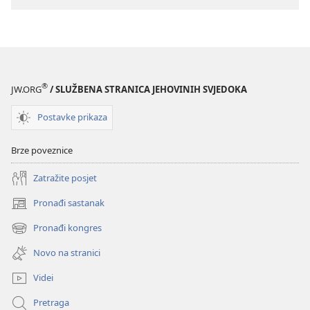
®
JW.ORG
/ SLUŽBENA STRANICA JEHOVINIH SVJEDOKA
Postavke prikaza
Brze poveznice
Zatražite posjet
Pronađi sastanak
(otvara
se
Pronađi kongres
(otvara
novi
se
prozor)
Novo na stranici
novi
prozor)
Videi
Pretraga