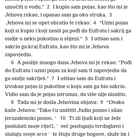
2
umočiti u vodu.”
I kupio sam pojas, kao što mi je
3
Jehova rekao, i opasao sam ga oko struka.
4
Jehova mi se opet obratio te rekao:
“Uzmi pojas
koji si kupio i koji nosiš pa pođi do Eufrata i sakrij ga
5
ondje u neku pukotinu u stijeni.”
I otišao sam i
sakrio ga kraj Eufrata, kao što mi je Jehova
zapovjedio.
6
A poslije mnogo dana Jehova mi je rekao: “Pođi
do Eufrata i uzmi pojas za koji sam ti zapovjedio da
7
ga ondje sakriješ.”
I otišao sam do Eufrata i
izvukao pojas iz pukotine u koju sam ga bio sakrio.
Vidio sam da je pojas istrunuo, da više nije nizašto.
8
9
Tada mi je došla Jehovina objava:
“Ovako
kaže Jehova: ‘Tako ću uništiti Judin ponos i silan
+
10
jeruzalemski ponos.
Ti zli ljudi koji ne žele
+
poslušati moje riječi,
već postupaju tvrdoglavo i
+
slušaju svoje srce
te štuju druge bogove, služe im i