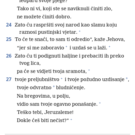
leopard svoje pjege?
Tako ni vi, koji ste se naviknuli činiti zlo,
ne možete činiti dobro.
24
Zato ću raspršiti svoj narod kao slamu koju
+
raznosi pustinjski vjetar.
25
To će te snaći, to sam ti odredio”, kaže Jehova,
+
+
“jer si me zaboravio
i uzdaš se u laži.
26
Zato ću ti podignuti haljine i prebaciti ih preko
tvog lica,
+
pa će se vidjeti tvoja sramota,
+
27
*
tvoje preljubništvo
i tvoje požudno uzdisanje
,
*
tvoje odvratno
bludničenje.
Na bregovima, u polju,
+
vidio sam tvoje ogavno ponašanje.
Teško tebi, Jeruzaleme!
+
Dokle ćeš biti nečist?”