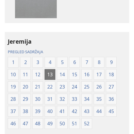
Biblija
Biblija
–
–
prijevod
prijevod
Novi
Novi
svijet
svijet
Jeremija
(revizija
(revizija
2020.)
2020.)
PREGLED SADRŽAJA
1
2
3
4
5
6
7
8
9
10
11
12
13
14
15
16
17
18
19
20
21
22
23
24
25
26
27
28
29
30
31
32
33
34
35
36
37
38
39
40
41
42
43
44
45
46
47
48
49
50
51
52