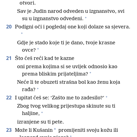
otvori.
Sav je Judin narod odveden u izgnanstvo, svi
+
su u izgnanstvo odvedeni.
20
Podigni oči i pogledaj one koji dolaze sa sjevera.
+
Gdje je stado koje ti je dano, tvoje krasne
+
ovce?
21
Što ćeš reći kad te kazne
oni prema kojima si se uvijek odnosio kao
+
prema bliskim prijateljima?
Neće li te obuzeti strašna bol kao ženu koja
+
rađa?
+
22
I upitat ćeš se: ‘Zašto me to zadesilo?’
Zbog tvog velikog prijestupa skinute su ti
+
haljine,
izranjene su ti pete.
23
*
Može li Kušanin
promijeniti svoju kožu ili
+