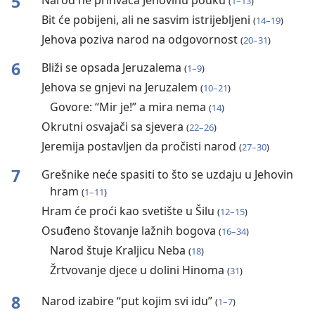
5
Narod ne prihvaća Jehovinu pouku
(
1⁠–⁠13
)
Bit će pobijeni, ali ne sasvim istrijebljeni
(
14⁠–⁠19
)
Jehova poziva narod na odgovornost
(
20⁠–⁠31
)
6
Bliži se opsada Jeruzalema
(
1⁠–⁠9
)
Jehova se gnjevi na Jeruzalem
(
10⁠–⁠21
)
Govore: “Mir je!” a mira nema
(
14
)
Okrutni osvajači sa sjevera
(
22⁠–⁠26
)
Jeremija postavljen da pročisti narod
(
27⁠–⁠30
)
7
Grešnike neće spasiti to što se uzdaju u Jehovin
hram
(
1⁠–⁠11
)
Hram će proći kao svetište u Šilu
(
12⁠–⁠15
)
Osuđeno štovanje lažnih bogova
(
16⁠–⁠34
)
Narod štuje Kraljicu Neba
(
18
)
Žrtvovanje djece u dolini Hinoma
(
31
)
8
Narod izabire “put kojim svi idu”
(
1⁠–⁠7
)