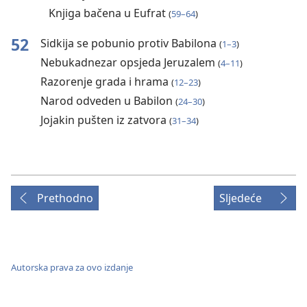
Knjiga bačena u Eufrat
(
59⁠–⁠64
)
52
Sidkija se pobunio protiv Babilona
(
1⁠–⁠3
)
Nebukadnezar opsjeda Jeruzalem
(
4⁠–⁠11
)
Razorenje grada i hrama
(
12⁠–⁠23
)
Narod odveden u Babilon
(
24⁠–⁠30
)
Jojakin pušten iz zatvora
(
31⁠–⁠34
)
Prethodno
Sljedeće
Autorska prava za ovo izdanje