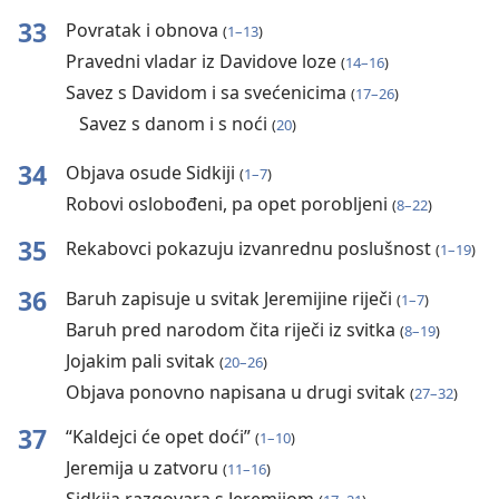
33
Povratak i obnova
(
1⁠–⁠13
)
Pravedni vladar iz Davidove loze
(
14⁠–⁠16
)
Savez s Davidom i sa svećenicima
(
17⁠–⁠26
)
Savez s danom i s noći
(
20
)
34
Objava osude Sidkiji
(
1⁠–⁠7
)
Robovi oslobođeni, pa opet porobljeni
(
8⁠–⁠22
)
35
Rekabovci pokazuju izvanrednu poslušnost
(
1⁠–⁠19
)
36
Baruh zapisuje u svitak Jeremijine riječi
(
1⁠–⁠7
)
Baruh pred narodom čita riječi iz svitka
(
8⁠–⁠19
)
Jojakim pali svitak
(
20⁠–⁠26
)
Objava ponovno napisana u drugi svitak
(
27⁠–⁠32
)
37
“Kaldejci će opet doći”
(
1⁠–⁠10
)
Jeremija u zatvoru
(
11⁠–⁠16
)