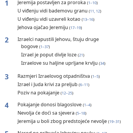
1
Jeremija postavljen za proroka
(
1⁠–⁠10
)
U viđenju vidi bademovu granu
(
11, 12
)
U viđenju vidi uzavreli kotao
(
13⁠–⁠16
)
Jehova ojačao Jeremiju
(
17⁠–⁠19
)
2
Izraelci napustili Jehovu, štuju druge
bogove
(
1⁠–⁠37
)
Izrael je poput divlje loze
(
21
)
Izraelove su haljine uprljane krvlju
(
34
)
3
Razmjeri Izraelovog otpadništva
(
1⁠–⁠5
)
Izrael i Juda krivi za preljub
(
6⁠–⁠11
)
Poziv na pokajanje
(
12⁠–⁠25
)
4
Pokajanje donosi blagoslove
(
1⁠–⁠4
)
Nevolja će doći sa sjevera
(
5⁠–⁠18
)
Jeremija u boli zbog predstojeće nevolje
(
19⁠–⁠31
)