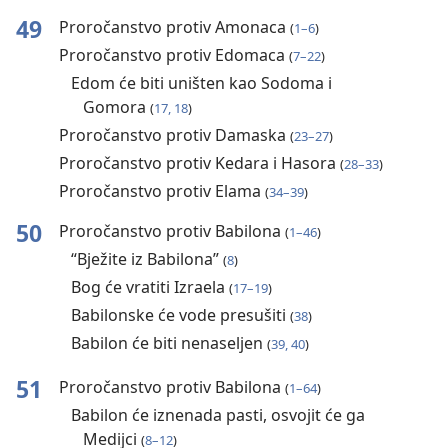
49
Proročanstvo protiv Amonaca
(
1⁠–⁠6
)
Proročanstvo protiv Edomaca
(
7⁠–⁠22
)
Edom će biti uništen kao Sodoma i
Gomora
(
17, 18
)
Proročanstvo protiv Damaska
(
23⁠–⁠27
)
Proročanstvo protiv Kedara i Hasora
(
28⁠–⁠33
)
Proročanstvo protiv Elama
(
34⁠–⁠39
)
50
Proročanstvo protiv Babilona
(
1⁠–⁠46
)
“Bježite iz Babilona”
(
8
)
Bog će vratiti Izraela
(
17⁠–⁠19
)
Babilonske će vode presušiti
(
38
)
Babilon će biti nenaseljen
(
39, 40
)
51
Proročanstvo protiv Babilona
(
1⁠–⁠64
)
Babilon će iznenada pasti, osvojit će ga
Medijci
(
8⁠–⁠12
)