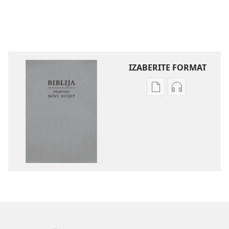
IZABERITE FORMAT
Postavke
Postavke
preuzimanja
preuzimanja
naših
zvučnih
izdanja
sadržaja
Biblija
Biblija
–
–
prijevod
prijevod
Novi
Novi
svijet
svijet
(revizija
(revizija
2020.)
2020.)