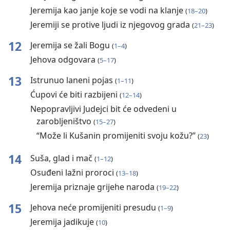
Jeremija kao janje koje se vodi na klanje
(
18⁠–⁠20
)
Jeremiji se protive ljudi iz njegovog grada
(
21⁠–⁠23
)
12
Jeremija se žali Bogu
(
1⁠–⁠4
)
Jehova odgovara
(
5⁠–⁠17
)
13
Istrunuo laneni pojas
(
1⁠–⁠11
)
Ćupovi će biti razbijeni
(
12⁠–⁠14
)
Nepopravljivi Judejci bit će odvedeni u
zarobljeništvo
(
15⁠–⁠27
)
“Može li Kušanin promijeniti svoju kožu?”
(
23
)
14
Suša, glad i mač
(
1⁠–⁠12
)
Osuđeni lažni proroci
(
13⁠–⁠18
)
Jeremija priznaje grijehe naroda
(
19⁠–⁠22
)
15
Jehova neće promijeniti presudu
(
1⁠–⁠9
)
Jeremija jadikuje
(
10
)