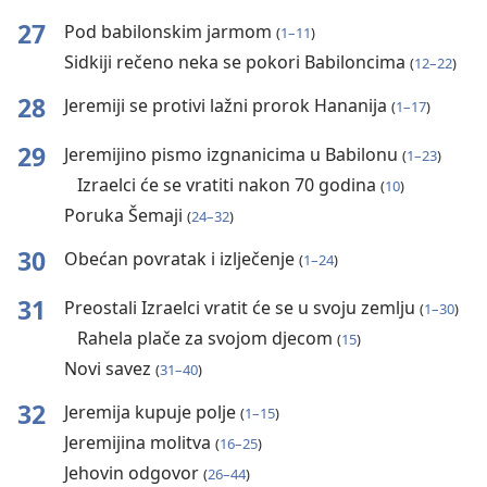
27
Pod babilonskim jarmom
(
1⁠–⁠11
)
Sidkiji rečeno neka se pokori Babiloncima
(
12⁠–⁠22
)
28
Jeremiji se protivi lažni prorok Hananija
(
1⁠–⁠17
)
29
Jeremijino pismo izgnanicima u Babilonu
(
1⁠–⁠23
)
Izraelci će se vratiti nakon 70 godina
(
10
)
Poruka Šemaji
(
24⁠–⁠32
)
30
Obećan povratak i izlječenje
(
1⁠–⁠24
)
31
Preostali Izraelci vratit će se u svoju zemlju
(
1⁠–⁠30
)
Rahela plače za svojom djecom
(
15
)
Novi savez
(
31⁠–⁠40
)
32
Jeremija kupuje polje
(
1⁠–⁠15
)
Jeremijina molitva
(
16⁠–⁠25
)
Jehovin odgovor
(
26⁠–⁠44
)