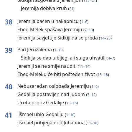
Sidkija razgovara s Jeremijom
(
17⁠–⁠21
)
Jeremija dobiva kruh
(
21
)
38
Jeremija bačen u nakapnicu
(
1⁠–⁠6
)
Ebed-Melek spašava Jeremiju
(
7⁠–⁠13
)
Jeremija savjetuje Sidkiji da se preda
(
14⁠–⁠28
)
39
Pad Jeruzalema
(
1⁠–⁠10
)
Sidkija se dao u bijeg, ali su ga uhvatili
(
4⁠–⁠7
)
Jeremiji se ne smije nauditi
(
11⁠–⁠14
)
Ebed-Meleku će biti pošteđen život
(
15⁠–⁠18
)
40
Nebuzaradan oslobađa Jeremiju
(
1⁠–⁠6
)
Gedalija postavljen nad Judom
(
7⁠–⁠12
)
Urota protiv Gedalije
(
13⁠–⁠16
)
41
Jišmael ubio Gedaliju
(
1⁠–⁠10
)
Jišmael pobjegao od Johanana
(
11⁠–⁠18
)