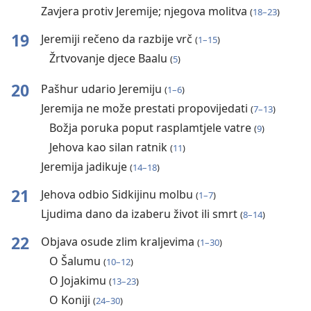
Zavjera protiv Jeremije; njegova molitva
(
18⁠–⁠23
)
19
Jeremiji rečeno da razbije vrč
(
1⁠–⁠15
)
Žrtvovanje djece Baalu
(
5
)
20
Pašhur udario Jeremiju
(
1⁠–⁠6
)
Jeremija ne može prestati propovijedati
(
7⁠–⁠13
)
Božja poruka poput rasplamtjele vatre
(
9
)
Jehova kao silan ratnik
(
11
)
Jeremija jadikuje
(
14⁠–⁠18
)
21
Jehova odbio Sidkijinu molbu
(
1⁠–⁠7
)
Ljudima dano da izaberu život ili smrt
(
8⁠–⁠14
)
22
Objava osude zlim kraljevima
(
1⁠–⁠30
)
O Šalumu
(
10⁠–⁠12
)
O Jojakimu
(
13⁠–⁠23
)
O Koniji
(
24⁠–⁠30
)