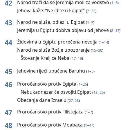
42
Narod traži da se Jeremija moli za vodstvo
(
1⁠–⁠6
)
Jehova kaže: “Ne idite u Egipat”
(
7⁠–⁠22
)
43
Narod ne sluša, odlazi u Egipat
(
1⁠–⁠7
)
Jeremija u Egiptu dobiva objavu od Jehove
(
8⁠–⁠13
)
44
Židovima u Egiptu prorečena nevolja
(
1⁠–⁠14
)
Narod ne sluša Božje upozorenje
(
15⁠–⁠30
)
Štovanje Kraljice Neba
(
17⁠–⁠19
)
45
Jehovine riječi upućene Baruhu
(
1⁠–⁠5
)
46
Proročanstvo protiv Egipta
(
1⁠–⁠26
)
Nebukadnezar će osvojiti Egipat
(
13,
26
)
Obećanja dana Izraelu
(
27, 28
)
47
Proročanstvo protiv Filistejaca
(
1⁠–⁠7
)
48
Proročanstvo protiv Moabaca
(
1⁠–⁠47
)