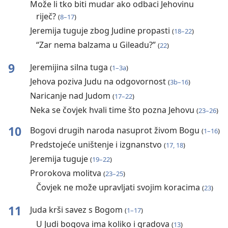
Može li tko biti mudar ako odbaci Jehovinu
riječ?
(
8⁠–⁠17
)
Jeremija tuguje zbog Judine propasti
(
18⁠–⁠22
)
“Zar nema balzama u Gileadu?”
(
22
)
9
Jeremijina silna tuga
(
1⁠–⁠3a
)
Jehova poziva Judu na odgovornost
(
3b⁠–⁠16
)
Naricanje nad Judom
(
17⁠–⁠22
)
Neka se čovjek hvali time što pozna Jehovu
(
23⁠–⁠26
)
10
Bogovi drugih naroda nasuprot živom Bogu
(
1⁠–⁠16
)
Predstojeće uništenje i izgnanstvo
(
17, 18
)
Jeremija tuguje
(
19⁠–⁠22
)
Prorokova molitva
(
23⁠–⁠25
)
Čovjek ne može upravljati svojim koracima
(
23
)
11
Juda krši savez s Bogom
(
1⁠–⁠17
)
U Judi bogova ima koliko i gradova
(
13
)