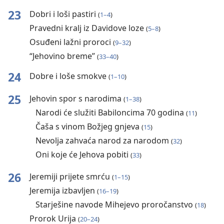
23
Dobri i loši pastiri
(
1⁠–⁠4
)
Pravedni kralj iz Davidove loze
(
5⁠–⁠8
)
Osuđeni lažni proroci
(
9⁠–⁠32
)
“Jehovino breme”
(
33⁠–⁠40
)
24
Dobre i loše smokve
(
1⁠–⁠10
)
25
Jehovin spor s narodima
(
1⁠–⁠38
)
Narodi će služiti Babiloncima 70 godina
(
11
)
Čaša s vinom Božjeg gnjeva
(
15
)
Nevolja zahvaća narod za narodom
(
32
)
Oni koje će Jehova pobiti
(
33
)
26
Jeremiji prijete smrću
(
1⁠–⁠15
)
Jeremija izbavljen
(
16⁠–⁠19
)
Starješine navode Mihejevo proročanstvo
(
18
)
Prorok Urija
(
20⁠–⁠24
)