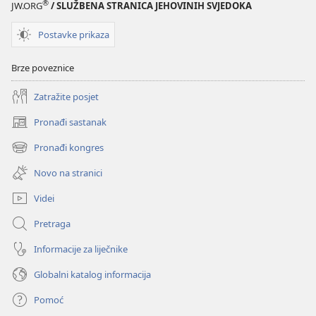
®
JW.ORG
/ SLUŽBENA STRANICA JEHOVINIH SVJEDOKA
Postavke prikaza
Brze poveznice
Zatražite posjet
Pronađi sastanak
(otvara
se
Pronađi kongres
(otvara
novi
se
prozor)
Novo na stranici
novi
prozor)
Videi
Pretraga
Informacije za liječnike
Globalni katalog informacija
Pomoć