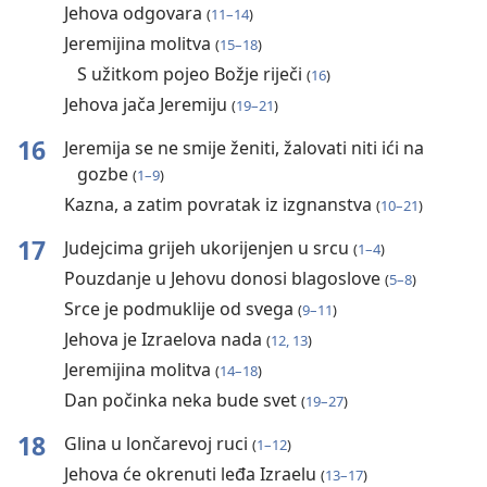
Jehova odgovara
(
11⁠–⁠14
)
Jeremijina molitva
(
15⁠–⁠18
)
S užitkom pojeo Božje riječi
(
16
)
Jehova jača Jeremiju
(
19⁠–⁠21
)
16
Jeremija se ne smije ženiti, žalovati niti ići na
gozbe
(
1⁠–⁠9
)
Kazna, a zatim povratak iz izgnanstva
(
10⁠–⁠21
)
17
Judejcima grijeh ukorijenjen u srcu
(
1⁠–⁠4
)
Pouzdanje u Jehovu donosi blagoslove
(
5⁠–⁠8
)
Srce je podmuklije od svega
(
9⁠–⁠11
)
Jehova je Izraelova nada
(
12, 13
)
Jeremijina molitva
(
14⁠–⁠18
)
Dan počinka neka bude svet
(
19⁠–⁠27
)
18
Glina u lončarevoj ruci
(
1⁠–⁠12
)
Jehova će okrenuti leđa Izraelu
(
13⁠–⁠17
)