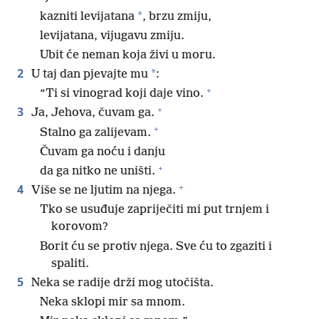
*
kazniti levijatana
, brzu zmiju,
levijatana, vijugavu zmiju.
Ubit će neman koja živi u moru.
2
*
U taj dan pjevajte mu
:
+
“Ti si vinograd koji daje vino.
+
3
Ja, Jehova, čuvam ga.
+
Stalno ga zalijevam.
Čuvam ga noću i danju
+
da ga nitko ne uništi.
+
4
Više se ne ljutim na njega.
Tko se usuđuje zapriječiti mi put trnjem i
korovom?
Borit ću se protiv njega. Sve ću to zgaziti i
spaliti.
5
Neka se radije drži mog utočišta.
Neka sklopi mir sa mnom.