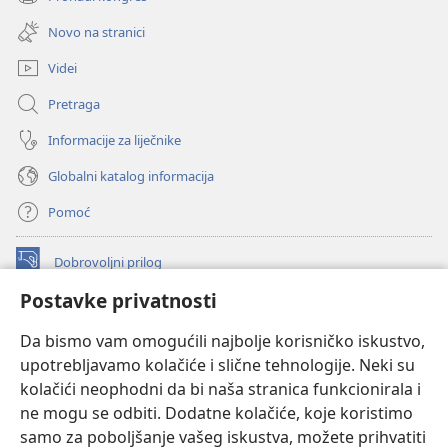
(otvara
novi
se
prozor)
Novo na stranici
novi
prozor)
Videi
Pretraga
Informacije za liječnike
Globalni katalog informacija
Pomoć
Dobrovoljni prilog
(otvara
se
Postavke privatnosti
novi
INTERNETSKA BIBLIOTEKA Watchtower
(otvara
prozor)
Da bismo vam omogućili najbolje korisničko iskustvo,
se
®
JW Hub
upotrebljavamo kolačiće i slične tehnologije. Neki su
novi
(otvara
prozor)
kolačići neophodni da bi naša stranica funkcionirala i
se
®
JW Library
novi
ne mogu se odbiti. Dodatne kolačiće, koje koristimo
prozor)
samo za poboljšanje vašeg iskustva, možete prihvatiti