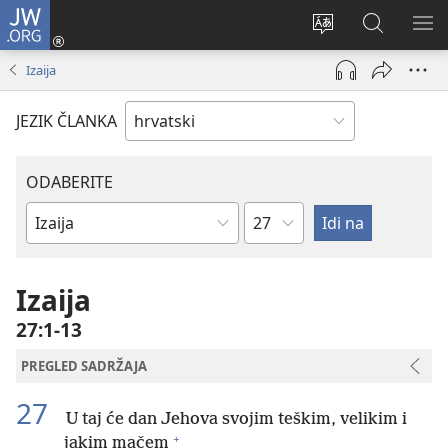
JW.ORG
Prijava
(otvara
Promijeni
JW.ORG
PO
se
jezik
|
IZ
Izaija
novi
Pretraga
prozor)
JEZIK ČLANKA
ODABERITE
Poglavlje
Biblijska
knjiga
Izaija
27:1-13
PREGLED SADRŽAJA
27
U taj će dan Jehova svojim teškim, velikim i
+
jakim mačem