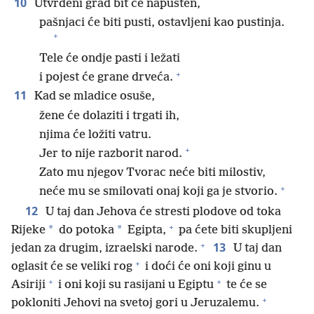
10
Utvrđeni grad bit će napušten,
pašnjaci će biti pusti, ostavljeni kao pustinja.
+
Tele će ondje pasti i ležati
+
i pojest će grane drveća.
11
Kad se mladice osuše,
žene će dolaziti i trgati ih,
njima će ložiti vatru.
+
Jer to nije razborit narod.
Zato mu njegov Tvorac neće biti milostiv,
+
neće mu se smilovati onaj koji ga je stvorio.
12
U taj dan Jehova će stresti plodove od toka
+
*
*
Rijeke
do potoka
Egipta,
pa ćete biti skupljeni
+
13
jedan za drugim, izraelski narode.
U taj dan
+
oglasit će se veliki rog
i doći će oni koji ginu u
+
+
Asiriji
i oni koji su rasijani u Egiptu
te će se
+
pokloniti Jehovi na svetoj gori u Jeruzalemu.