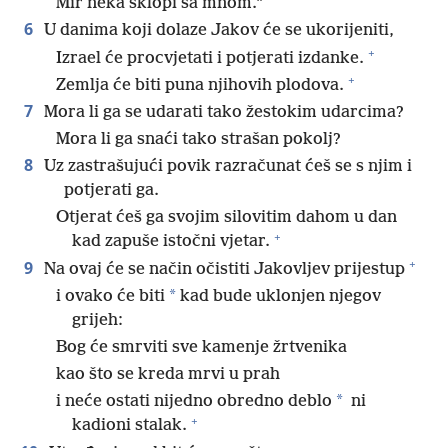
Mir neka sklopi sa mnom.”
6
U danima koji dolaze Jakov će se ukorijeniti,
+
Izrael će procvjetati i potjerati izdanke.
+
Zemlja će biti puna njihovih plodova.
7
Mora li ga se udarati tako žestokim udarcima?
Mora li ga snaći tako strašan pokolj?
8
Uz zastrašujući povik razračunat ćeš se s njim i
potjerati ga.
Otjerat ćeš ga svojim silovitim dahom u dan
+
kad zapuše istočni vjetar.
+
9
Na ovaj će se način očistiti Jakovljev prijestup
*
i ovako će biti
kad bude uklonjen njegov
grijeh:
Bog će smrviti sve kamenje žrtvenika
kao što se kreda mrvi u prah
*
i neće ostati nijedno obredno deblo
ni
+
kadioni stalak.