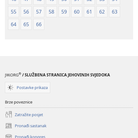
55
56
57
58
59
60
61
62
63
64
65
66
®
JW.ORG
/ SLUŽBENA STRANICA JEHOVINIH SVJEDOKA
Postavke prikaza
Brze poveznice
Zatražite posjet
Pronađi sastanak
(otvara
se
Pronađi kongres