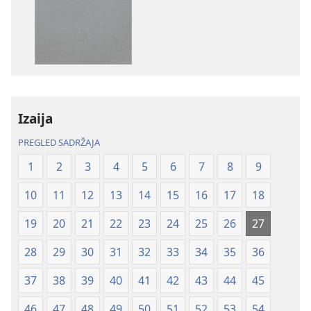
naših
zvučnih
izdanja
sadržaja
Biblija
Biblija
–
–
prijevod
prijevod
Novi
Novi
svijet
svijet
Izaija
(revizija
(revizija
2020.)
2020.)
PREGLED SADRŽAJA
1
2
3
4
5
6
7
8
9
10
11
12
13
14
15
16
17
18
19
20
21
22
23
24
25
26
27
28
29
30
31
32
33
34
35
36
37
38
39
40
41
42
43
44
45
46
47
48
49
50
51
52
53
54