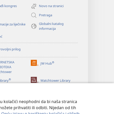
se
đi kongres
Novo na stranici
novi
prozor)
Pretraga
Globalni katalog
macije za liječnike
informacija
oć
ovoljni prilog
ERNETSKA
®
JW Hub
(otvara
LIOTEKA
se
chtower
novi
®
prozor)
ibrary
Watchtower Library
su kolačići neophodni da bi naša stranica
ete prihvatiti ili odbiti. Nijedan od tih
e
Opću izjavu o korištenju kolačića i sličnih