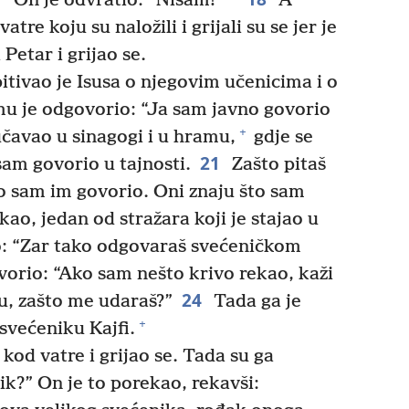
a?” On je odvratio: “Nisam!”
A
vatre koju su naložili i grijali su se jer je
 Petar i grijao se.
itivao je Isusa o njegovim učenicima i o
mu je odgovorio: “Ja sam javno govorio
+
čavao u sinagogi i u hramu,
gdje se
21
isam govorio u tajnosti.
Zašto pitaš
to sam im govorio. Oni znaju što sam
kao, jedan od stražara koji je stajao u
o: “Zar tako odgovaraš svećeničkom
orio: “Ako sam nešto krivo rekao, kaži
24
vu, zašto me udaraš?”
Tada ga je
+
svećeniku Kajfi.
kod vatre i grijao se. Tada su ga
enik?” On je to porekao, rekavši: