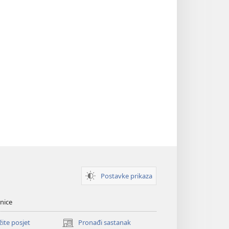
Postavke prikaza
nice
žite posjet
Pronađi sastanak
(otvara