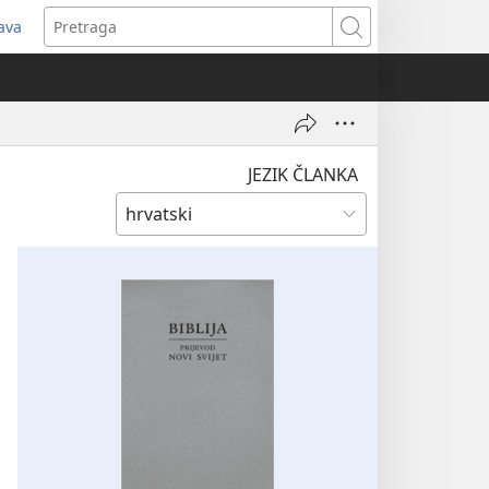
java
tvara
Pretraga
vi
ozor)
JEZIK ČLANKA