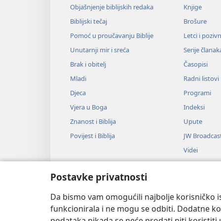
Objašnjenje biblijskih redaka
Knjige
Biblijski tečaj
Brošure
Pomoć u proučavanju Biblije
Letci i poziv
Unutarnji mir i sreća
Serije članak
Brak i obitelj
Časopisi
Mladi
Radni listovi
Djeca
Programi
Vjera u Boga
Indeksi
Znanost i Biblija
Upute
Povijest i Biblija
JW Broadcas
Videi
Glazba
Postavke privatnosti
Audiodrame
Dramsko čitan
Da bismo vam omogućili najbolje korisničko is
funkcionirala i ne mogu se odbiti. Dodatne kol
podataka nikada se neće prodati niti koristiti