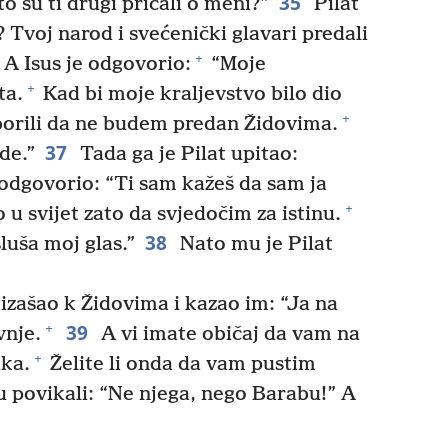
35
što su ti drugi pričali o meni?”
Pilat
? Tvoj narod i svećenički glavari predali
+
A Isus je odgovorio:
“Moje
+
ta.
Kad bi moje kraljevstvo bilo dio
+
 borili da ne budem predan Židovima.
37
de.”
Tada ga je Pilat upitao:
e odgovorio: “Ti sam kažeš da sam ja
+
 u svijet zato da svjedočim za istinu.
38
sluša moj glas.”
Nato mu je Pilat
 izašao k Židovima i kazao im: “Ja na
39
+
vnje.
A vi imate običaj da vam na
+
ka.
Želite li onda da vam pustim
 povikali: “Ne njega, nego Barabu!” A