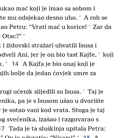
ukao mač koji je imao sa sobom i
+
 te mu odsjekao desno uho.
A rob se
+
kao Petru: “Vrati mač u korice!
Zar da
+
o Otac?”
i židovski stražari uhvatili Isusa i
+
dveli Ani, jer je on bio tast Kajfe,
koji
14
+
k.
A Kajfa je bio onaj koji je
njih bolje da jedan čovjek umre za
+
gi učenik slijedili su Isusa.
Taj je
nika, pa je s Isusom ušao u dvorište
 je ostao vani kod vrata. Stoga je taj
og svećenika, izašao i razgovarao s
17
Tada je ta sluškinja upitala Petra:
18
+