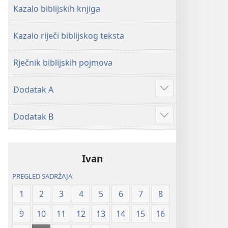
Kazalo biblijskih knjiga
Kazalo riječi biblijskog teksta
Rječnik biblijskih pojmova
Dodatak A
Prikaži
više
Dodatak B
Prikaži
više
Ivan
PREGLED SADRŽAJA
1
2
3
4
5
6
7
8
9
10
11
12
13
14
15
16