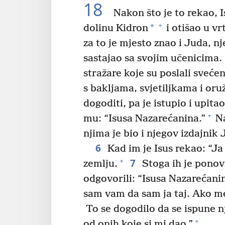
18
Nakon što je to rekao, I
+
*
dolinu Kidron
i otišao u vr
za to je mjesto znao i Juda, nj
sastajao sa svojim učenicima.
stražare koje su poslali svećen
s bakljama, svjetiljkama i oru
dogoditi, pa je istupio i upitao
+
mu: “Isusa Nazarećanina.”
Na
njima je bio i njegov izdajnik 
6
Kad im je Isus rekao: “Ja 
7
+
zemlju.
Stoga ih je ponovn
odgovorili: “Isusa Nazarećanin
sam vam da sam ja taj. Ako me
To se dogodilo da se ispune n
+
od onih koje si mi dao.”