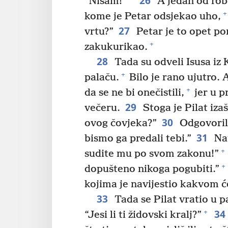
26
“Nisam!”
A jedan od rob
+
kome je Petar odsjekao uho,
27
vrtu?”
Petar je to opet por
+
zakukurikao.
28
Tada su odveli Isusa iz 
+
palaču.
Bilo je rano ujutro. 
+
da se ne bi onečistili,
jer u p
29
večeru.
Stoga je Pilat iza
30
ovog čovjeka?”
Odgovorili
31
bismo ga predali tebi.”
Nat
+
sudite mu po svom zakonu!”
+
dopušteno nikoga pogubiti.”
kojima je navijestio kakvom ć
33
Tada se Pilat vratio u pa
34
+
“Jesi li ti židovski kralj?”