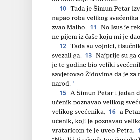
10
Tada je Šimun Petar izv
napao roba velikog svećenika
11
zvao Malho.
No Isus je re
ne pijem iz čaše koju mi je da
12
Tada su vojnici, tisućnik 
13
svezali ga.
Najprije su ga o
je te godine bio veliki svećeni
savjetovao Židovima da je za 
+
narod.
15
A Šimun Petar i jedan dru
učenik poznavao velikog sveće
16
velikog svećenika,
a Petar
učenik, koji je poznavao velik
vrataricom te je uveo Petra.