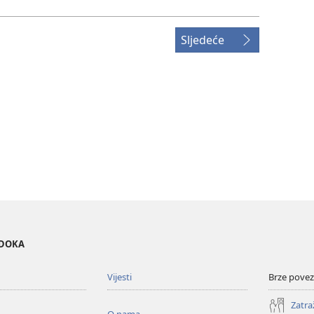
Sljedeće
EDOKA
Vijesti
Brze povez
Zatra
O nama