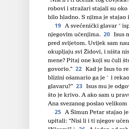
“Nisi li i ti učenik tog čovjek
robovi i stražari stajali su oko 
bilo hladno. S njima je stajao i
19
*
A svećenički glavar
isp
20
njegovim učenjima.
Isus 
pred svijetom. Uvijek sam nau
okupljaju svi Židovi, i ništa n
mene? Pitaj one koji su čuli š
22
govorio.”
Kad je Isus to re
+
blizini ošamario ga je
i reka
23
glavaru?”
Isus mu je odgov
što je krivo. A ako sam u pra
Ana svezanog poslao velikom 
25
A Šimun Petar stajao je 
upitali: “Nisi li i ti njegov uč
+