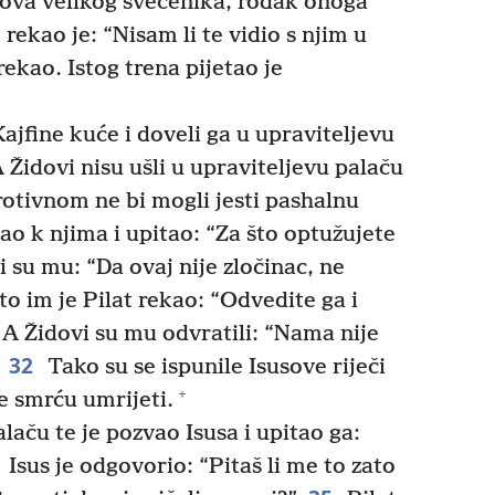
ova velikog svećenika, rođak onoga
rekao je: “Nisam li te vidio s njim u
ekao. Istog trena pijetao je
Kajfine kuće i doveli ga u upraviteljevu
A Židovi nisu ušli u upraviteljevu palaču
rotivnom ne bi mogli jesti pashalnu
šao k njima i upitao: “Za što optužujete
 su mu: “Da ovaj nije zločinac, ne
o im je Pilat rekao: “Odvedite ga i
A Židovi su mu odvratili: “Nama nije
32
Tako su se ispunile Isusove riječi
+
e smrću umrijeti.
laču te je pozvao Isusa i upitao ga:
Isus je odgovorio: “Pitaš li me to zato