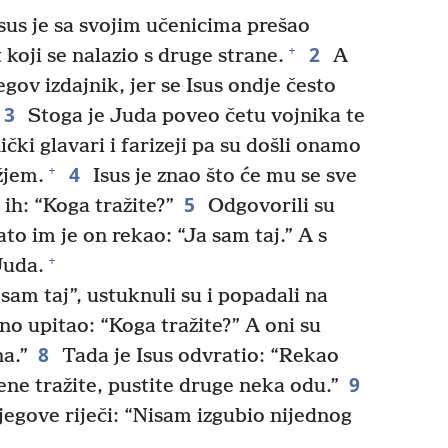
sus je sa svojim učenicima prešao
2
+
t koji se nalazio s druge strane.
A
egov izdajnik, jer se Isus ondje često
3
Stoga je Juda poveo četu vojnika te
ički glavari i farizeji pa su došli onamo
4
+
žjem.
Isus je znao što će mu se sve
5
 ih: “Koga tražite?”
Odgovorili su
to im je on rekao: “Ja sam taj.” A s
+
Juda.
sam taj”, ustuknuli su i popadali na
o upitao: “Koga tražite?” A oni su
8
a.”
Tada je Isus odvratio: “Rekao
9
ne tražite, pustite druge neka odu.”
jegove riječi: “Nisam izgubio nijednog