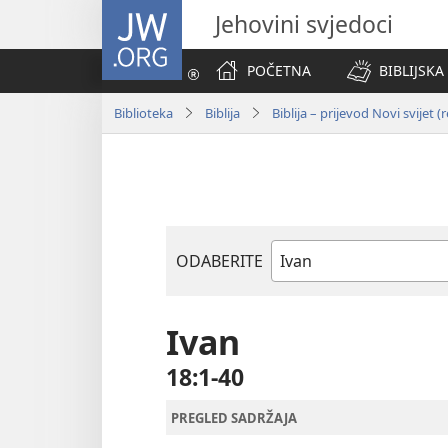
JW.ORG
Jehovini svjedoci
POČETNA
BIBLIJSKA
Biblioteka
Biblija
Biblija – prijevod Novi svijet (
ODABERITE
Biblijska
knjiga
Ivan
18:1-40
PREGLED SADRŽAJA