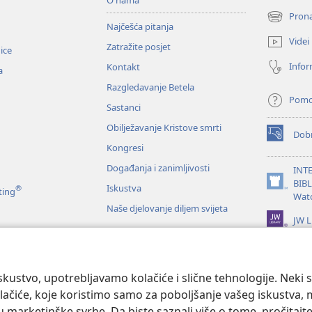
Prona
(otvara
Najčešća pitanja
se
Videi
Zatražite posjet
novi
nice
prozor)
Infor
Kontakt
a
Razgledavanje Betela
Pom
Sastanci
Obilježavanje Kristove smrti
Dobr
(otvara
Kongresi
se
novi
Događanja i zanimljivosti
INT
prozor)
BIB
Iskustva
®
(otvara
ting
Wat
se
Naše djelovanje diljem svijeta
novi
JW L
prozor)
je Biblije
kustvo, upotrebljavamo kolačiće i slične tehnologije. Neki 
ačiće, koje koristimo samo za poboljšanje vašeg iskustva, mož
 u marketinške svrhe. Da biste saznali više o tome, pročitajt