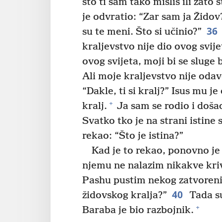
što ti sam tako misliš ili zato 
je odvratio: “Zar sam ja Židov
36
su te meni. Što si učinio?”
kraljevstvo nije dio ovog svije
ovog svijeta, moji bi se sluge
Ali moje kraljevstvo nije odav
“Dakle, ti si kralj?” Isus mu j
+
kralj.
Ja sam se rodio i došao
Svatko tko je na strani istine 
rekao: “Što je istina?”
Kad je to rekao, ponovno je
njemu ne nalazim nikakve kri
Pashu pustim nekog zatvoreni
40
židovskog kralja?”
Tada su
+
Baraba je bio razbojnik.