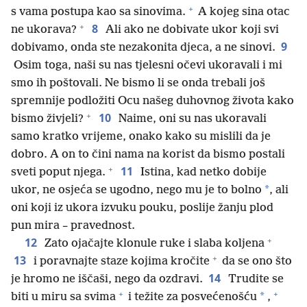
+
s vama postupa kao sa sinovima.
A kojeg sina otac
+
8
ne ukorava?
Ali ako ne dobivate ukor koji svi
9
dobivamo, onda ste nezakonita djeca, a ne sinovi.
Osim toga, naši su nas tjelesni očevi ukoravali i mi
smo ih poštovali. Ne bismo li se onda trebali još
spremnije podložiti Ocu našeg duhovnog života kako
+
10
bismo živjeli?
Naime, oni su nas ukoravali
samo kratko vrijeme, onako kako su mislili da je
dobro. A on to čini nama na korist da bismo postali
+
11
sveti poput njega.
Istina, kad netko dobije
*
ukor, ne osjeća se ugodno, nego mu je to bolno
, ali
oni koji iz ukora izvuku pouku, poslije žanju plod
pun mira – pravednost.
+
12
Zato ojačajte klonule ruke i slaba koljena
+
13
i poravnajte staze kojima kročite
da se ono što
14
je hromo ne iščaši, nego da ozdravi.
Trudite se
+
+
*
biti u miru sa svima
i težite za posvećenošću
,