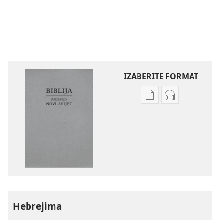
IZABERITE FORMAT
Postavke
Postavke
preuzimanja
preuzimanja
naših
zvučnih
izdanja
sadržaja
Biblija
Biblija
–
–
prijevod
prijevod
Novi
Novi
svijet
svijet
Hebrejima
(revizija
(revizija
2020.)
2020.)