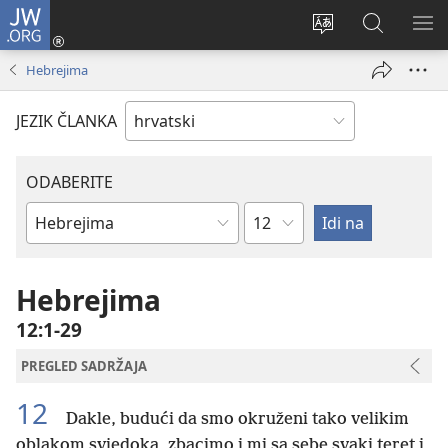
JW.ORG
Prijava
(otvara
Promijeni
JW.ORG
PO
se
jezik
|
IZ
Hebrejima
novi
Pretraga
prozor)
JEZIK ČLANKA
ODABERITE
Poglavlje
Biblijska
knjiga
Hebrejima
12:1-29
PREGLED SADRŽAJA
12
Dakle, budući da smo okruženi tako velikim
oblakom svjedoka, zbacimo i mi sa sebe svaki teret i