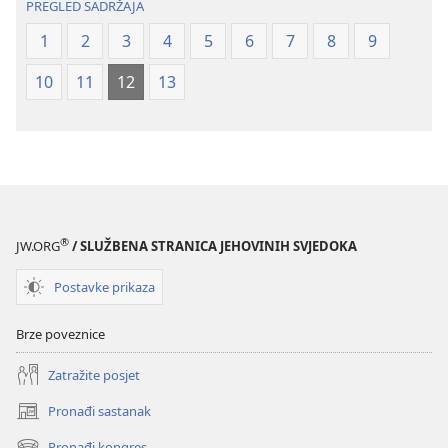
PREGLED SADRŽAJA
1
2
3
4
5
6
7
8
9
10
11
12
13
®
JW.ORG
/ SLUŽBENA STRANICA JEHOVINIH SVJEDOKA
Postavke prikaza
Brze poveznice
Zatražite posjet
Pronađi sastanak
(otvara
se
Pronađi kongres