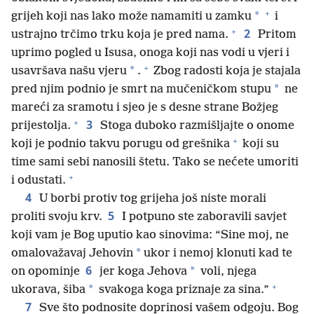
+
*
grijeh koji nas lako može namamiti u zamku
i
+
2
ustrajno trčimo trku koja je pred nama.
Pritom
uprimo pogled u Isusa, onoga koji nas vodi u vjeri i
+
*
usavršava našu vjeru
.
Zbog radosti koja je stajala
*
pred njim podnio je smrt na mučeničkom stupu
ne
mareći za sramotu i sjeo je s desne strane Božjeg
+
3
prijestolja.
Stoga duboko razmišljajte o onome
+
koji je podnio takvu porugu od grešnika
koji su
time sami sebi nanosili štetu. Tako se nećete umoriti
+
i odustati.
4
U borbi protiv tog grijeha još niste morali
5
proliti svoju krv.
I potpuno ste zaboravili savjet
koji vam je Bog uputio kao sinovima: “Sine moj, ne
*
omalovažavaj Jehovin
ukor i nemoj klonuti kad te
6
*
on opominje
jer koga Jehova
voli, njega
+
*
ukorava, šiba
svakoga koga priznaje za sina.”
7
Sve što podnosite doprinosi vašem odgoju. Bog