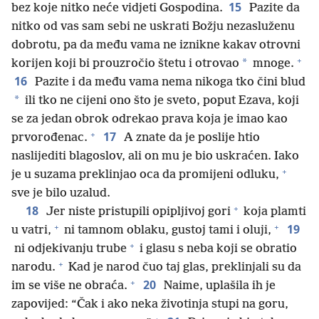
15
bez koje nitko neće vidjeti Gospodina.
Pazite da
nitko od vas sam sebi ne uskrati Božju nezasluženu
dobrotu, pa da među vama ne iznikne kakav otrovni
+
*
korijen koji bi prouzročio štetu i otrovao
mnoge.
16
Pazite i da među vama nema nikoga tko čini blud
*
ili tko ne cijeni ono što je sveto, poput Ezava, koji
se za jedan obrok odrekao prava koja je imao kao
+
17
prvorođenac.
A znate da je poslije htio
naslijediti blagoslov, ali on mu je bio uskraćen. Iako
+
je u suzama preklinjao oca da promijeni odluku,
sve je bilo uzalud.
+
18
Jer niste pristupili opipljivoj gori
koja plamti
+
+
19
u vatri,
ni tamnom oblaku, gustoj tami i oluji,
+
ni odjekivanju trube
i glasu s neba koji se obratio
+
narodu.
Kad je narod čuo taj glas, preklinjali su da
+
20
im se više ne obraća.
Naime, uplašila ih je
zapovijed: “Čak i ako neka životinja stupi na goru,