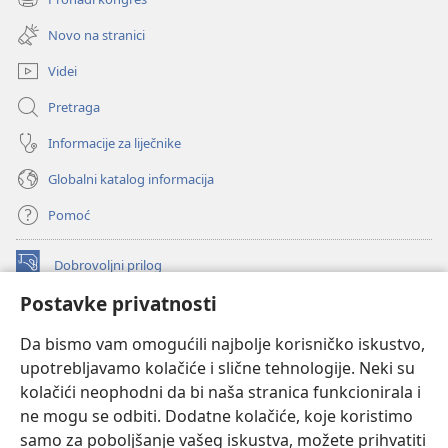
(otvara
novi
se
prozor)
Novo na stranici
novi
prozor)
Videi
Pretraga
Informacije za liječnike
Globalni katalog informacija
Pomoć
Dobrovoljni prilog
(otvara
se
Postavke privatnosti
novi
INTERNETSKA BIBLIOTEKA Watchtower
(otvara
prozor)
Da bismo vam omogućili najbolje korisničko iskustvo,
se
®
JW Hub
upotrebljavamo kolačiće i slične tehnologije. Neki su
novi
(otvara
prozor)
kolačići neophodni da bi naša stranica funkcionirala i
se
®
JW Library
novi
ne mogu se odbiti. Dodatne kolačiće, koje koristimo
prozor)
samo za poboljšanje vašeg iskustva, možete prihvatiti