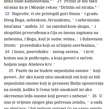
+
21
neka bude kamenovana.”
Prizor je bio tako
+
strašan da je i Mojsije rekao: “Drhtim od straha.”
+
22
Naprotiv, vi ste pristupili gori Sionu
i gradu
+
živog Boga, nebeskom Jeruzalemu,
i nebrojenim
+
23
*
tisućama
anđela
na zajedničkom skupu,
i
skupštini prvorođenaca čija su imena zapisana na
+
nebesima, i Bogu, koji je sudac svima,
i duhovnom
+
+
životu
pravednika koji su učinjeni savršenima,
+
+
24
i Isusu, posredniku
novog saveza,
i krvi
kojom nas je poškropio, a koja govori o nečem
+
boljem nego Abelova krv.
25
*
Pazite da ne budete neposlušni onome
koji
govori. Jer ako kazni nisu umaknuli oni koji su bili
neposlušni onome koji je prenosio Božja upozorenja
na zemlji, koliko li ćemo teže umaknuti mi ako
+
26
okrenemo leđa onome koji govori s nebesa!
U
+
ono je vrijeme njegov glas potresao zemlju,
a sada
on obećava: “Još jednom potrest ću ne samo zemlju