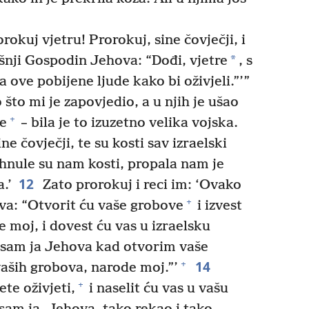
okuj vjetru! Prorokuj, sine čovječji, i
*
išnji Gospodin Jehova: “Dođi, vjetre
, s
a ove pobijene ljude kako bi oživjeli.”’”
što mi je zapovjedio, a u njih je ušao
+
ge
– bila je to izuzetno velika vojska.
e čovječji, te su kosti sav izraelski
hnule su nam kosti, propala nam je
12
.’
Zato prorokuj i reci im: ‘Ovako
+
va: “Otvorit ću vaše grobove
i izvest
e moj, i dovest ću vas u izraelsku
a sam ja Jehova kad otvorim vaše
14
+
vaših grobova, narode moj.”’
+
ete oživjeti,
i naselit ću vas u vašu