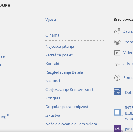
EDOKA
Vijesti
Brze povez
Zatra
O nama
Prona
(otvara
Najčešća pitanja
se
Videi
Zatražite posjet
novi
nice
prozor)
Infor
Kontakt
a
Razgledavanje Betela
Pom
Sastanci
Obilježavanje Kristove smrti
Dobr
(otvara
Kongresi
se
novi
Događanja i zanimljivosti
INT
prozor)
BIB
Iskustva
®
(otvara
ting
Wat
se
Naše djelovanje diljem svijeta
novi
JW L
prozor)