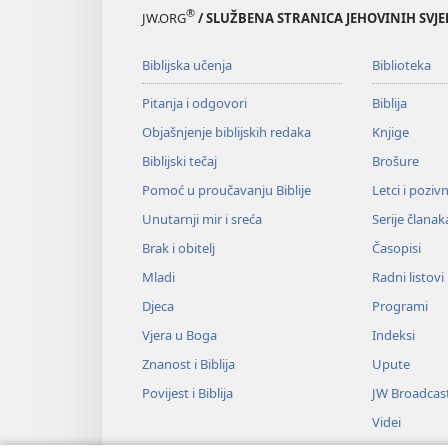
®
JW.ORG
/ SLUŽBENA STRANICA JEHOVINIH SVJ
Biblijska učenja
Biblioteka
Pitanja i odgovori
Biblija
Objašnjenje biblijskih redaka
Knjige
Biblijski tečaj
Brošure
Pomoć u proučavanju Biblije
Letci i poziv
Unutarnji mir i sreća
Serije članak
Brak i obitelj
Časopisi
Mladi
Radni listovi
Djeca
Programi
Vjera u Boga
Indeksi
Znanost i Biblija
Upute
Povijest i Biblija
JW Broadcas
Videi