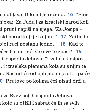
 sam ja, Jehova, tako rekao i tako
16
a objava. Bilo mi je rečeno:
“Sine
njega: ‘Za Judu i za izraelski narod koji
prut i napiši na njega: ‘Za Josipa –
17
+
ski narod koji je s njim.’
Zatim ih
18
+
vojoj ruci postanu jedno.
Kad te
19
ćeš li nam reći što sve to znači?’
ji Gospodin Jehova: “Uzet ću Josipov
i, i izraelska plemena koja su s njim te
+
m. Načinit ću od njih jedan prut,
pa će
20
Prutove po kojima ćeš pisati drži u
kaže Svevišnji Gospodin Jehova:
koje su otišli i sabrat ću ih sa svih
+