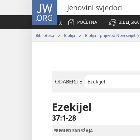
JW.ORG
Jehovini svjedoci
POČETNA
BIBLIJSKA
Biblioteka
Biblija
Biblija – prijevod Novi svijet (
ODABERITE
Biblijska
knjiga
Ezekijel
37:1-28
PREGLED SADRŽAJA