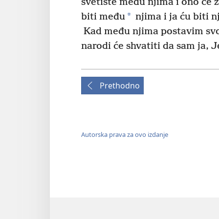
svetište među njima i ono će z
*
biti među
njima i ja ću biti 
Kad među njima postavim svoj
narodi će shvatiti da sam ja, J
Prethodno
Autorska prava za ovo izdanje