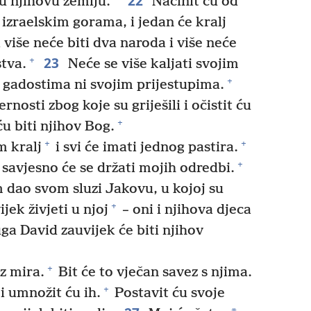
22
 u njihovu zemlju.
Načinit ću od
izraelskim gorama, i jedan će kralj
više neće biti dva naroda i više neće
23
+
stva.
Neće se više kaljati svojim
+
 gadostima ni svojim prijestupima.
rnosti zbog koje su griješili i očistit ću
+
ću biti njihov Bog.
+
+
m kralj
i svi će imati jednog pastira.
+
savjesno će se držati mojih odredbi.
m dao svom sluzi Jakovu, u kojoj su
+
jek živjeti u njoj
– oni i njihova djeca
ga David zauvijek će biti njihov
+
ez mira.
Bit će to vječan savez s njima.
+
 i umnožit ću ih.
Postavit ću svoje