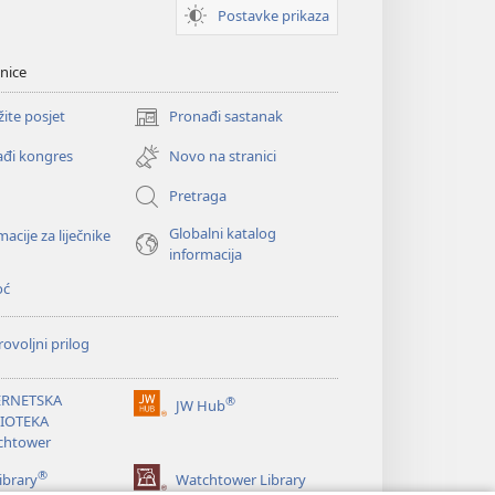
Postavke prikaza
nice
žite posjet
Pronađi sastanak
(otvara
se
đi kongres
Novo na stranici
novi
prozor)
Pretraga
Globalni katalog
macije za liječnike
informacija
oć
ovoljni prilog
ERNETSKA
®
JW Hub
(otvara
LIOTEKA
se
chtower
novi
®
prozor)
ibrary
Watchtower Library