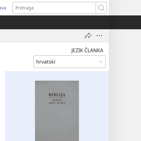
java
tvara
Pretraga
vi
ozor)
JEZIK ČLANKA