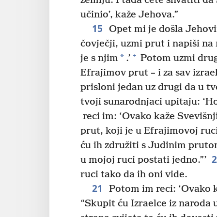
zemlju. I tada ćete shvatiti da
učinio’, kaže Jehova.”
15
Opet mi je došla Jehovin
čovječji, uzmi prut i napiši na 
+
*
je s njim
.’
Potom uzmi drugi 
Efrajimov prut – i za sav izrael
prisloni jedan uz drugi da u t
tvoji sunarodnjaci upitaju: ‘Ho
reci im: ‘Ovako kaže Svevišn
prut, koji je u Efrajimovoj ruc
ću ih združiti s Judinim pruto
u mojoj ruci postati jedno.”’
ruci tako da ih oni vide.
21
Potom im reci: ‘Ovako 
“Skupit ću Izraelce iz naroda u 