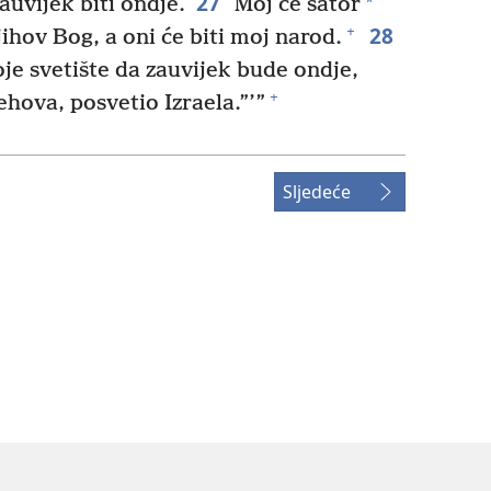
27
*
auvijek biti ondje.
Moj će šator
28
+
njihov Bog, a oni će biti moj narod.
e svetište da zauvijek bude ondje,
+
ehova, posvetio Izraela.”’”
Sljedeće