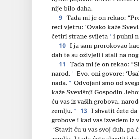
nije bilo daha.
9
Tada mi je on rekao: “Pror
reci vjetru: ‘Ovako kaže Svev
*
četiri strane svijeta
i puhni n
10
I ja sam prorokovao kao 
dah te su oživjeli i stali na no
11
Tada mi je on rekao: “Sin
+
narod.
Evo, oni govore: ‘Usa
+
nada.
Odvojeni smo od svega
kaže Svevišnji Gospodin Jeho
ću vas iz vaših grobova, narod
13
+
zemlju.
I shvatit ćete d
grobove i kad vas izvedem iz 
‘Stavit ću u vas svoj duh, pa ć