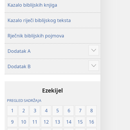
Kazalo biblijskih knjiga
Kazalo riječi biblijskog teksta
Rječnik biblijskih pojmova
Dodatak A
Prikaži
više
Dodatak B
Prikaži
više
Ezekijel
PREGLED SADRŽAJA
1
2
3
4
5
6
7
8
9
10
11
12
13
14
15
16