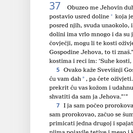
37
Obuzeo me Jehovin du
+
postavio usred doline
koja je
posred njih, svuda unaokolo, i 
dolini ima vrlo mnogo i da su 
čovječji, mogu li te kosti oži
Gospodine Jehova, to ti znaš.
kostima i reci im: ‘Suhe kosti
5
Ovako kaže Svevišnji Go
*
ću vam dah
, pa ćete oživjeti.
prekrit ću vas kožom i udahnut
shvatiti da sam ja Jehova.”’”
7
I ja sam počeo prorokova
sam prorokovao, začuo se šum,
primicati jedna drugoj i spajat
njima pojavile tetive i meso i 