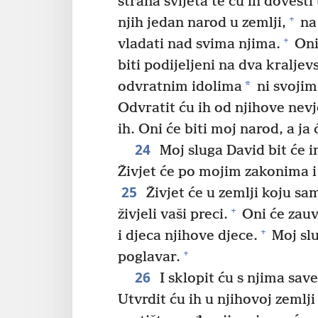
strana svijeta te ću ih dovesti
+
njih jedan narod u zemlji,
na 
+
vladati nad svima njima.
Oni 
biti podijeljeni na dva kraljev
*
odvratnim idolima
ni svojim
Odvratit ću ih od njihove nevje
ih. Oni će biti moj narod, a ja 
24
Moj sluga David bit će i
Živjet će po mojim zakonima i 
25
Živjet će u zemlji koju sa
+
živjeli vaši preci.
Oni će zauvi
+
i djeca njihove djece.
Moj slu
+
poglavar.
26
I sklopit ću s njima sav
Utvrdit ću ih u njihovoj zemlji