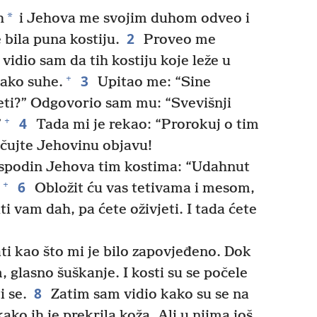
*
h
i Jehova me svojim duhom odveo i
2
 bila puna kostiju.
Proveo me
vidio sam da tih kostiju koje leže u
3
+
jako suhe.
Upitao me: “Sine
vjeti?” Odgovorio sam mu: “Svevišnji
4
+
”
Tada mi je rekao: “Prorokuj o tim
, čujte Jehovinu objavu!
spodin Jehova tim kostima: “Udahnut
6
+
Obložit ću vas tetivama i mesom,
i vam dah, pa ćete oživjeti. I tada ćete
ti kao što mi je bilo zapovjeđeno. Dok
 glasno šuškanje. I kosti su se počele
8
i se.
Zatim sam vidio kako su se na
kako ih je prekrila koža. Ali u njima još