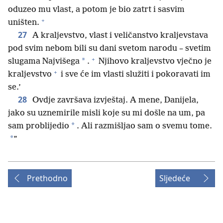
oduzeo mu vlast, a potom je bio zatrt i sasvim
+
uništen.
27
A kraljevstvo, vlast i veličanstvo kraljevstava
pod svim nebom bili su dani svetom narodu – svetim
+
*
slugama Najvišega
.
Njihovo kraljevstvo vječno je
+
kraljevstvo
i sve će im vlasti služiti i pokoravati im
se.’
28
Ovdje završava izvještaj. A mene, Danijela,
jako su uznemirile misli koje su mi došle na um, pa
*
sam problijedio
. Ali razmišljao sam o svemu tome.
*
”
Prethodno
Sljedeće