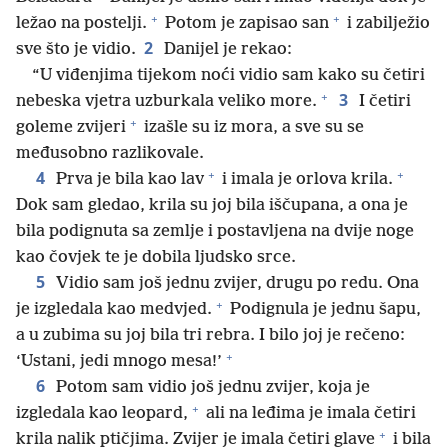
+
+
ležao na postelji.
Potom je zapisao san
i zabilježio
2
sve što je vidio.
Danijel je rekao:
“U viđenjima tijekom noći vidio sam kako su četiri
+
3
nebeska vjetra uzburkala veliko more.
I četiri
+
goleme zvijeri
izašle su iz mora, a sve su se
međusobno razlikovale.
+
+
4
Prva je bila kao lav
i imala je orlova krila.
Dok sam gledao, krila su joj bila iščupana, a ona je
bila podignuta sa zemlje i postavljena na dvije noge
kao čovjek te je dobila ljudsko srce.
5
Vidio sam još jednu zvijer, drugu po redu. Ona
+
je izgledala kao medvjed.
Podignula je jednu šapu,
a u zubima su joj bila tri rebra. I bilo joj je rečeno:
+
‘Ustani, jedi mnogo mesa!’
6
Potom sam vidio još jednu zvijer, koja je
+
izgledala kao leopard,
ali na leđima je imala četiri
+
krila nalik ptičjima. Zvijer je imala četiri glave
i bila