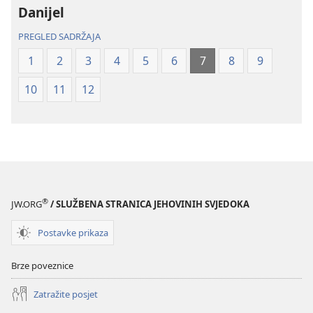
Danijel
(revizija
(revizija
2020.)
2020.)
PREGLED SADRŽAJA
1
2
3
4
5
6
7
8
9
10
11
12
®
JW.ORG
/ SLUŽBENA STRANICA JEHOVINIH SVJEDOKA
Postavke prikaza
Brze poveznice
Zatražite posjet