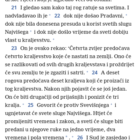
21
I gledao sam kako taj rog ratuje sa svetima. I
+
+
22
nadvladavao ih je
dok nije došao Pradavni,
dok nije bila donesena presuda u korist svetih slugu
+
Najvišega
i dok nije došlo vrijeme da sveti dobiju
+
vlast u kraljevstvu.
23
On je ovako rekao: ‘Četvrta zvijer predočava
četvrto kraljevstvo koje će nastati na zemlji. Ono će
se razlikovati od svih drugih kraljevstava i proždrijet
+
24
će svu zemlju te je zgaziti i satrti.
A deset
rogova predočava deset kraljeva koji će proizaći iz
tog kraljevstva. Nakon njih pojavit će se još jedan.
On će biti drugačiji od prijašnjih i ponizit će tri
+
+
25
kralja.
Govorit će protiv Svevišnjega
i
ugnjetavat će svete sluge Najvišega. Htjet će
promijeniti vremena i zakon, a sveti će sluge biti
predani u njegove ruke na jedno vrijeme, dva
+
26
*
vremena i pola vremena
.
I Sud je zasjedao i