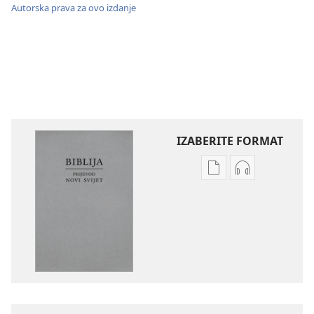
Autorska prava za ovo izdanje
IZABERITE FORMAT
Postavke
Postavke
preuzimanja
preuzimanja
naših
zvučnih
izdanja
sadržaja
Biblija
Biblija
–
–
prijevod
prijevod
Novi
Novi
svijet
svijet