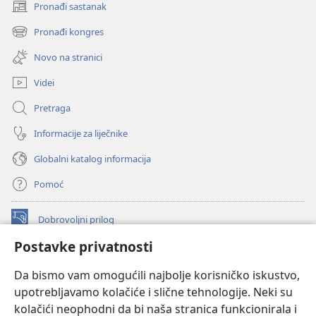
Pronađi sastanak
(otvara
se
Pronađi kongres
(otvara
novi
se
prozor)
Novo na stranici
novi
prozor)
Videi
Pretraga
Informacije za liječnike
Globalni katalog informacija
Pomoć
Dobrovoljni prilog
(otvara
se
Postavke privatnosti
novi
INTERNETSKA BIBLIOTEKA Watchtower
(otvara
prozor)
Da bismo vam omogućili najbolje korisničko iskustvo,
se
®
JW Hub
upotrebljavamo kolačiće i slične tehnologije. Neki su
novi
(otvara
prozor)
kolačići neophodni da bi naša stranica funkcionirala i
se