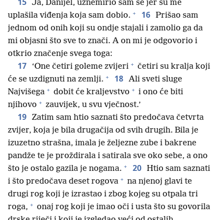
15
Ja, Danijel, uznemirio sam se jer su me
+
16
uplašila viđenja koja sam dobio.
Prišao sam
jednom od onih koji su ondje stajali i zamolio ga da
mi objasni što sve to znači. A on mi je odgovorio i
otkrio značenje svega toga:
+
17
‘One četiri goleme zvijeri
četiri su kralja koji
+
18
će se uzdignuti na zemlji.
Ali sveti sluge
+
+
Najvišega
dobit će kraljevstvo
i ono će biti
+
njihovo
zauvijek, u svu vječnost.’
19
Zatim sam htio saznati što predočava četvrta
zvijer, koja je bila drugačija od svih drugih. Bila je
izuzetno strašna, imala je željezne zube i bakrene
pandže te je proždirala i satirala sve oko sebe, a ono
+
20
što je ostalo gazila je nogama.
Htio sam saznati
+
i što predočava deset rogova
na njenoj glavi te
drugi rog koji je izrastao i zbog kojeg su otpala tri
+
roga,
onaj rog koji je imao oči i usta što su govorila
drske riječi i koji je izgledao veći od ostalih.