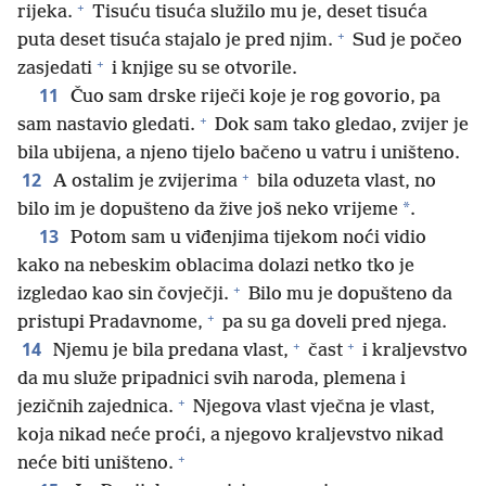
+
rijeka.
Tisuću tisuća služilo mu je, deset tisuća
+
puta deset tisuća stajalo je pred njim.
Sud je počeo
+
zasjedati
i knjige su se otvorile.
11
Čuo sam drske riječi koje je rog govorio, pa
+
sam nastavio gledati.
Dok sam tako gledao, zvijer je
bila ubijena, a njeno tijelo bačeno u vatru i uništeno.
+
12
A ostalim je zvijerima
bila oduzeta vlast, no
*
bilo im je dopušteno da žive još neko vrijeme
.
13
Potom sam u viđenjima tijekom noći vidio
kako na nebeskim oblacima dolazi netko tko je
+
izgledao kao sin čovječji.
Bilo mu je dopušteno da
+
pristupi Pradavnome,
pa su ga doveli pred njega.
+
+
14
Njemu je bila predana vlast,
čast
i kraljevstvo
da mu služe pripadnici svih naroda, plemena i
+
jezičnih zajednica.
Njegova vlast vječna je vlast,
koja nikad neće proći, a njegovo kraljevstvo nikad
+
neće biti uništeno.