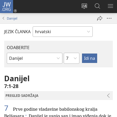
JW.ORG
Prijava
(otvara
Promijeni
JW.ORG
PO
se
jezik
|
IZ
Danijel
novi
Pretraga
prozor)
JEZIK ČLANKA
ODABERITE
Poglavlje
Biblijska
knjiga
Danijel
7:1-28
PREGLED SADRŽAJA
7
Prve godine vladavine babilonskog kralja
+
Belšasara
Danijel je usnio san i imao viđenja dok je