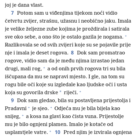
joj je dana vlast.
7
Potom sam u viđenjima tijekom noći vidio
četvrtu zvijer, strašnu, užasnu i neobično jaku. Imala
je velike željezne zube kojima je proždirala i satirala
+
sve oko sebe, a ono što je ostalo gazila je nogama.
Razlikovala se od svih zvijeri koje su se pojavile prije
8
nje i imala je deset rogova.
Dok sam promatrao
rogove, vidio sam da je među njima izrastao jedan
+
drugi, mali rog,
a od onih prvih rogova tri su bila
iščupana da mu se napravi mjesto. I gle, na tom su
rogu bile oči koje su izgledale kao ljudske oči i usta
+
*
koja su govorila drske
riječi.
9
Dok sam gledao, bila su postavljena prijestolja i
+
+
Pradavni
je sjeo.
Odjeća mu je bila bijela kao
+
snijeg,
a kosa na glavi kao čista vuna. Prijestolje
mu je bilo ognjeni plamen. Imalo je kotače od
+
10
usplamtjele vatre.
Pred njim je izvirala ognjena