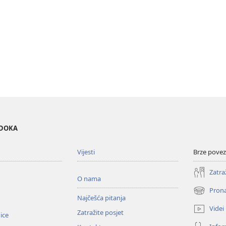
EDOKA
Vijesti
Brze povez
Zatra
O nama
Prona
(otvara
Najčešća pitanja
se
Videi
Zatražite posjet
novi
nice
prozor)