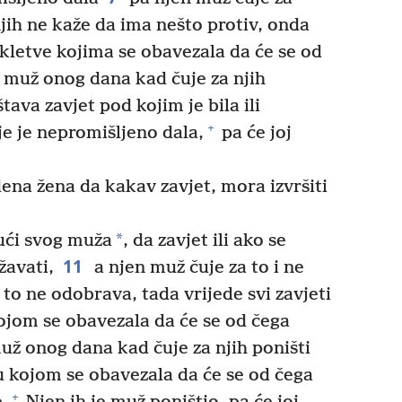
njih ne kaže da ima nešto protiv, onda
zakletve kojima se obavezala da će se od
j muž onog dana kad čuje za njih
tava zavjet pod kojim je bila ili
+
je je nepromišljeno dala,
pa će joj
ena žena da kakav zavjet, mora izvršiti
*
kući svog muža
, da zavjet ili ako se
11
žavati,
a njen muž čuje za to i ne
 to ne odobrava, tada vrijede svi zavjeti
kojom se obavezala da će se od čega
už onog dana kad čuje za njih poništi
tvu kojom se obavezala da će se od čega
+