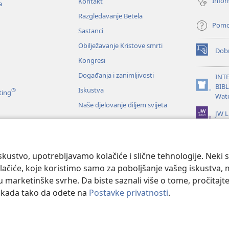
Infor
Kontakt
a
Razgledavanje Betela
Pom
Sastanci
Obilježavanje Kristove smrti
Dobr
(otvara
Kongresi
se
novi
Događanja i zanimljivosti
INT
prozor)
BIB
Iskustva
®
(otvara
ting
Wat
se
Naše djelovanje diljem svijeta
novi
JW L
prozor)
je Biblije
kustvo, upotrebljavamo kolačiće i slične tehnologije. Neki 
ačiće, koje koristimo samo za poboljšanje vašeg iskustva, mož
 u marketinške svrhe. Da biste saznali više o tome, pročitajt
o kada tako da odete na
Postavke privatnosti
.
 and Tract Society of Pennsylvania.
UVJETI KORIŠTENJA
|
IZJAVA O PRIV