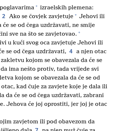
+
 poglavarima
izraelskih plemena:
2
+
Ako se čovjek zavjetuje
Jehovi ili
 će se od čega uzdržavati, ne smije
+
ni sve na što se zavjetovao.
vi u kući svog oca zavjetuje Jehovi ili
4
e se od čega uzdržavati,
a njen otac
 za zakletvu kojom se obavezala da će se
da ima nešto protiv, tada vrijede svi
akletva kojom se obavezala da će se od
 otac, kad čuje za zavjete koje je dala ili
a da će se od čega uzdržavati, zabrani
e. Jehova će joj oprostiti, jer joj je otac
ojim zavjetom ili pod obavezom da
7
išljeno dala
pa njen muž čuje za