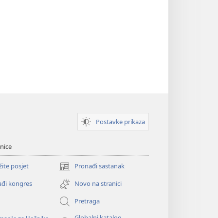
Postavke prikaza
nice
žite posjet
Pronađi sastanak
(otvara
se
đi kongres
Novo na stranici
novi
prozor)
Pretraga
Globalni katalog