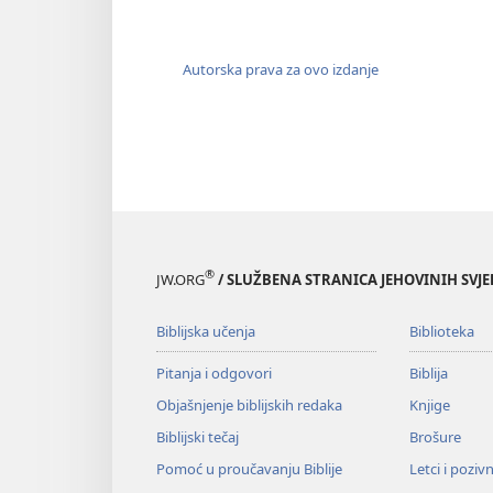
Autorska prava za ovo izdanje
®
JW.ORG
/ SLUŽBENA STRANICA JEHOVINIH SVJ
Biblijska učenja
Biblioteka
Pitanja i odgovori
Biblija
Objašnjenje biblijskih redaka
Knjige
Biblijski tečaj
Brošure
Pomoć u proučavanju Biblije
Letci i poziv