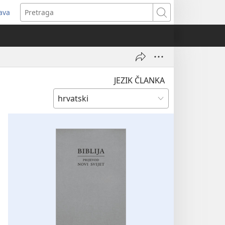
java
tvara
Pretraga
vi
ozor)
JEZIK ČLANKA