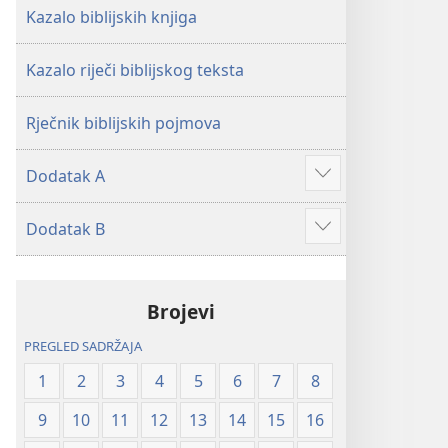
Kazalo biblijskih knjiga
Kazalo riječi biblijskog teksta
Rječnik biblijskih pojmova
Dodatak A
Prikaži
više
Dodatak B
Prikaži
više
Brojevi
PREGLED SADRŽAJA
1
2
3
4
5
6
7
8
9
10
11
12
13
14
15
16