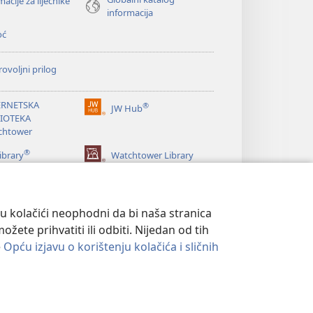
macije za liječnike
informacija
oć
ovoljni prilog
ERNETSKA
®
JW Hub
(otvara
LIOTEKA
se
chtower
novi
®
prozor)
ibrary
Watchtower Library
su kolačići neophodni da bi naša stranica
ete prihvatiti ili odbiti. Nijedan od tih
e
Opću izjavu o korištenju kolačića i sličnih
ATNOSTI
|
POSTAVKE PRIVATNOSTI