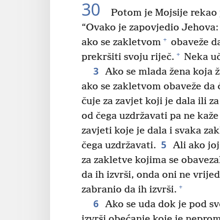
30
Potom je Mojsije rekao
“Ovako je zapovjedio Jehova:
+
ako se zakletvom
obaveže da
+
prekršiti svoju riječ.
Neka uči
3
Ako se mlada žena koja ži
ako se zakletvom obaveže da ć
čuje za zavjet koji je dala ili
od čega uzdržavati pa ne kaže 
zavjeti koje je dala i svaka z
5
čega uzdržavati.
Ali ako joj
za zakletve kojima se obavezal
da ih izvrši, onda oni ne vrijed
+
zabranio da ih izvrši.
6
Ako se uda dok je pod sv
izvrši obećanje koje je neprom