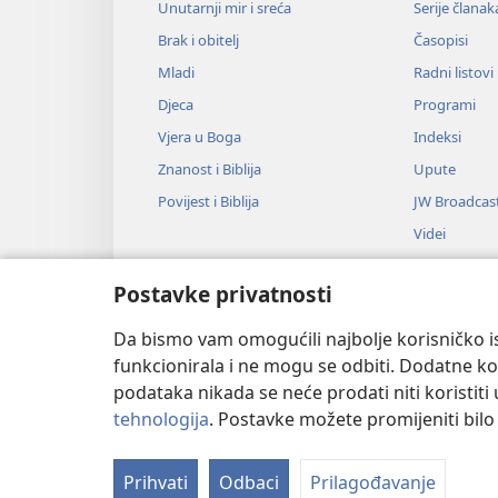
Unutarnji mir i sreća
Serije članak
Brak i obitelj
Časopisi
Mladi
Radni listovi
Djeca
Programi
Vjera u Boga
Indeksi
Znanost i Biblija
Upute
Povijest i Biblija
JW Broadcas
Videi
Glazba
Postavke privatnosti
Audiodrame
Dramsko čitan
Da bismo vam omogućili najbolje korisničko is
funkcionirala i ne mogu se odbiti. Dodatne kol
podataka nikada se neće prodati niti koristiti
tehnologija
. Postavke možete promijeniti bil
Copyright
© 2026 Watch Tower Bible
Prihvati
Odbaci
Prilagođavanje