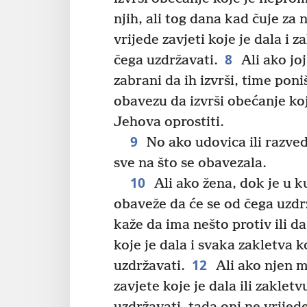
njih, ali tog dana kad čuje za 
vrijede zavjeti koje je dala i 
8
čega uzdržavati.
Ali ako jo
zabrani da ih izvrši, time poniš
obavezu da izvrši obećanje ko
Jehova oprostiti.
9
No ako udovica ili razved
sve na što se obavezala.
10
Ali ako žena, dok je u 
obaveže da će se od čega uzdr
kaže da ima nešto protiv ili da
koje je dala i svaka zakletva 
12
uzdržavati.
Ali ako njen m
zavjete koje je dala ili zakle