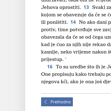
uzdržavati, tada oni ne vrijede
13
Jehova oprostiti.
Svaki za
kojom se obavezuje da će se če
14
ili poništiti.
No ako dani pr
protiv, time potvrđuje sve zavj
obavezala da će se od čega uzd
kad je čuo za njih nije rekao d
kasnije, neko vrijeme nakon što
+
prijestup.
16
To su uredbe što ih je J
One propisuju kako trebaju pos
njegova kći, ako je ona još dje
Prethodno