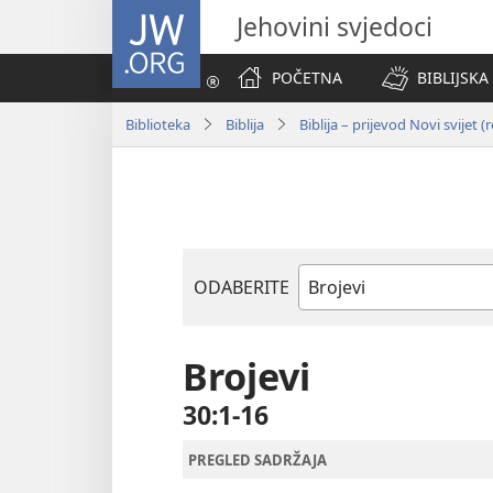
JW.ORG
Jehovini svjedoci
POČETNA
BIBLIJSKA
Biblioteka
Biblija
Biblija – prijevod Novi svijet (
ODABERITE
Biblijska
knjiga
Brojevi
30:1-16
PREGLED SADRŽAJA