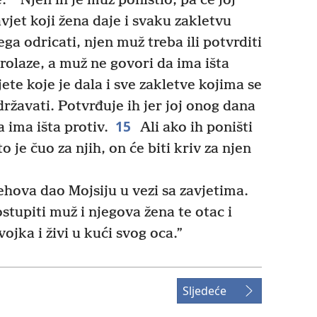
.
Njen ih je muž poništio, pa će joj
vjet koji žena daje i svaku zakletvu
ga odricati, njen muž treba ili potvrditi
olaze, a muž ne govori da ima išta
ete koje je dala i sve zakletve kojima se
ržavati. Potvrđuje ih jer joj onog dana
15
a ima išta protiv.
Ali ako ih poništi
 je čuo za njih, on će biti kriv za njen
ehova dao Mojsiju u vezi sa zavjetima.
tupiti muž i njegova žena te otac i
vojka i živi u kući svog oca.”
Sljedeće