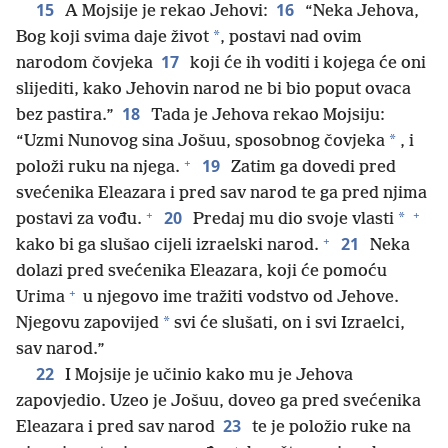
15
16
A Mojsije je rekao Jehovi:
“Neka Jehova,
*
Bog koji svima daje život
, postavi nad ovim
17
narodom čovjeka
koji će ih voditi i kojega će oni
slijediti, kako Jehovin narod ne bi bio poput ovaca
18
bez pastira.”
Tada je Jehova rekao Mojsiju:
*
“Uzmi Nunovog sina Jošuu, sposobnog čovjeka
, i
+
19
položi ruku na njega.
Zatim ga dovedi pred
svećenika Eleazara i pred sav narod te ga pred njima
+
+
20
*
postavi za vođu.
Predaj mu dio svoje vlasti
+
21
kako bi ga slušao cijeli izraelski narod.
Neka
dolazi pred svećenika Eleazara, koji će pomoću
+
Urima
u njegovo ime tražiti vodstvo od Jehove.
*
Njegovu zapovijed
svi će slušati, on i svi Izraelci,
sav narod.”
22
I Mojsije je učinio kako mu je Jehova
zapovjedio. Uzeo je Jošuu, doveo ga pred svećenika
23
Eleazara i pred sav narod
te je položio ruke na