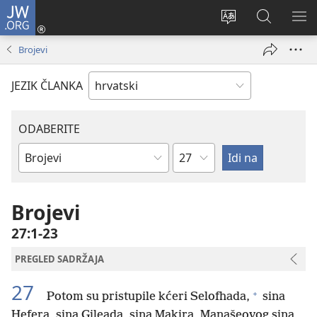
JW.ORG
Prijava
(otvara
Promijeni
JW.ORG
PO
se
jezik
|
IZ
Brojevi
novi
Pretraga
prozor)
JEZIK ČLANKA
ODABERITE
Poglavlje
Biblijska
knjiga
Brojevi
27:1-23
PREGLED SADRŽAJA
27
+
Potom su pristupile kćeri Selofhada,
sina
Hefera, sina Gileada, sina Makira, Manašeovog sina,