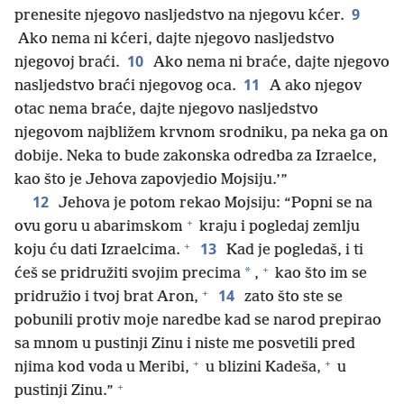
9
prenesite njegovo nasljedstvo na njegovu kćer.
Ako nema ni kćeri, dajte njegovo nasljedstvo
10
njegovoj braći.
Ako nema ni braće, dajte njegovo
11
nasljedstvo braći njegovog oca.
A ako njegov
otac nema braće, dajte njegovo nasljedstvo
njegovom najbližem krvnom srodniku, pa neka ga on
dobije. Neka to bude zakonska odredba za Izraelce,
kao što je Jehova zapovjedio Mojsiju.’”
12
Jehova je potom rekao Mojsiju: “Popni se na
+
ovu goru u abarimskom
kraju i pogledaj zemlju
+
13
koju ću dati Izraelcima.
Kad je pogledaš, i ti
+
*
ćeš se pridružiti svojim precima
,
kao što im se
+
14
pridružio i tvoj brat Aron,
zato što ste se
pobunili protiv moje naredbe kad se narod prepirao
sa mnom u pustinji Zinu i niste me posvetili pred
+
+
njima kod voda u Meribi,
u blizini Kadeša,
u
+
pustinji Zinu.”