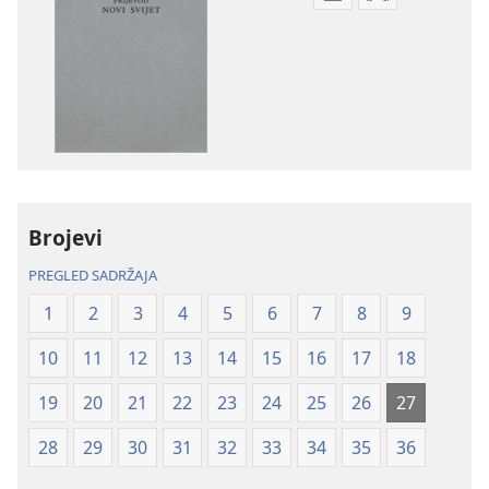
Postavke
Postavke
preuzimanja
preuzimanja
naših
zvučnih
izdanja
sadržaja
Biblija
Biblija
–
–
prijevod
prijevod
Novi
Novi
svijet
svijet
Brojevi
(revizija
(revizija
2020.)
2020.)
PREGLED SADRŽAJA
1
2
3
4
5
6
7
8
9
10
11
12
13
14
15
16
17
18
19
20
21
22
23
24
25
26
27
28
29
30
31
32
33
34
35
36