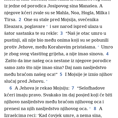
iz jedne od porodica Josipovog sina Manašea. A
njegove kćeri zvale su se Mahla, Noa, Hogla, Milka i
2
Tirsa.
One su stale pred Mojsija, svećenika
+
Eleazara, poglavare
i sav narod ispred ulaza u
3
šator sastanka te su rekle:
“Naš je otac umro u
pustinji, ali nije bio među onima koji su se pobunili
+
protiv Jehove, među Korahovim pristašama.
Umro
4
je zbog svog vlastitog grijeha, a nije imao sinova.
Zašto da ime našeg oca nestane iz njegove porodice
samo zato što nije imao sina? Daj nam nasljedstvo
5
među braćom našeg oca!”
I Mojsije je iznio njihov
+
slučaj pred Jehovu.
6
7
A Jehova je rekao Mojsiju:
“Selofhadove
kćeri imaju pravo. Svakako im daj posjed koji će biti
njihovo nasljedstvo među braćom njihovog oca i
+
8
prenesi na njih nasljedstvo njihovog oca.
A
Izraelcima reci: ‘Kad čovjek umre, a nema sina,