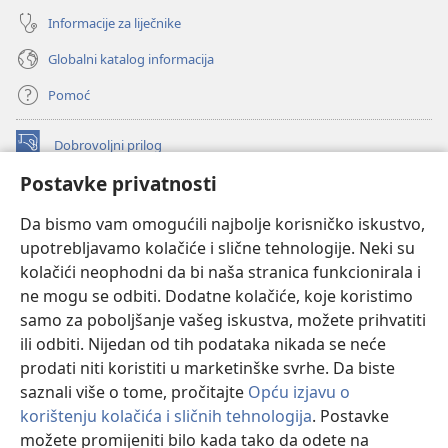
Informacije za liječnike
Globalni katalog informacija
Pomoć
Dobrovoljni prilog
(otvara
se
Postavke privatnosti
novi
INTERNETSKA BIBLIOTEKA Watchtower
(otvara
prozor)
Da bismo vam omogućili najbolje korisničko iskustvo,
se
®
JW Hub
upotrebljavamo kolačiće i slične tehnologije. Neki su
novi
(otvara
prozor)
kolačići neophodni da bi naša stranica funkcionirala i
se
®
JW Library
novi
ne mogu se odbiti. Dodatne kolačiće, koje koristimo
prozor)
samo za poboljšanje vašeg iskustva, možete prihvatiti
Watchtower Library
ili odbiti. Nijedan od tih podataka nikada se neće
prodati niti koristiti u marketinške svrhe. Da biste
saznali više o tome, pročitajte
Opću izjavu o
korištenju kolačića i sličnih tehnologija
. Postavke
možete promijeniti bilo kada tako da odete na
Copyright
© 2026 Watch Tower Bible and Tract Society of Pennsylvania.