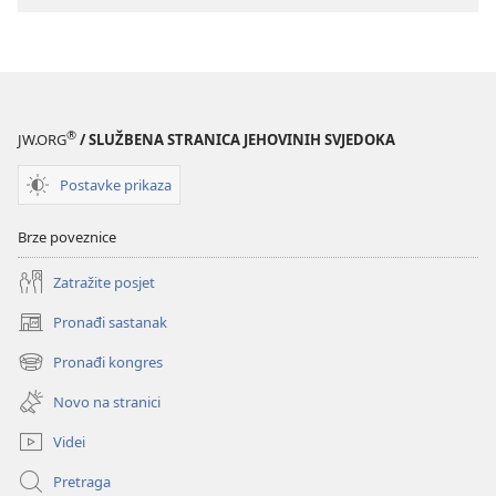
®
JW.ORG
/ SLUŽBENA STRANICA JEHOVINIH SVJEDOKA
Postavke prikaza
Brze poveznice
Zatražite posjet
Pronađi sastanak
(otvara
se
Pronađi kongres
(otvara
novi
se
prozor)
Novo na stranici
novi
prozor)
Videi
Pretraga