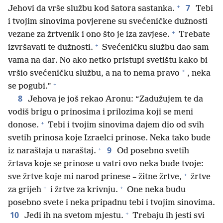
+
7
Jehovi da vrše službu kod šatora sastanka.
Tebi
i tvojim sinovima povjerene su svećeničke dužnosti
+
vezane za žrtvenik i ono što je iza zavjese.
Trebate
+
izvršavati te dužnosti.
Svećeničku službu dao sam
vama na dar. No ako netko pristupi svetištu kako bi
*
vršio svećeničku službu, a na to nema pravo
, neka
+
se pogubi.”
8
Jehova je još rekao Aronu: “Zadužujem te da
vodiš brigu o prinosima i prilozima koji se meni
+
donose.
Tebi i tvojim sinovima dajem dio od svih
svetih prinosa koje Izraelci prinose. Neka tako bude
+
9
iz naraštaja u naraštaj.
Od posebno svetih
žrtava koje se prinose u vatri ovo neka bude tvoje:
+
sve žrtve koje mi narod prinese – žitne žrtve,
žrtve
+
+
za grijeh
i žrtve za krivnju.
One neka budu
posebno svete i neka pripadnu tebi i tvojim sinovima.
+
10
Jedi ih na svetom mjestu.
Trebaju ih jesti svi