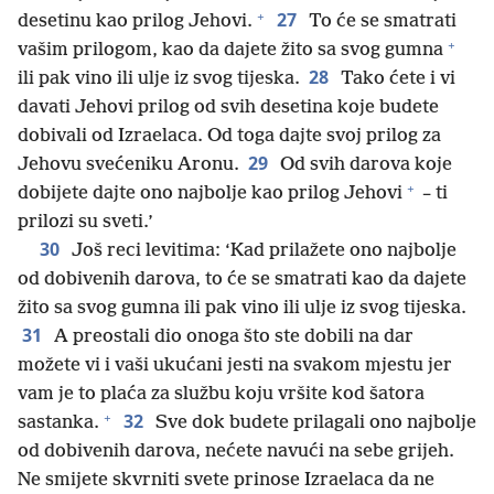
+
27
desetinu kao prilog Jehovi.
To će se smatrati
+
vašim prilogom, kao da dajete žito sa svog gumna
28
ili pak vino ili ulje iz svog tijeska.
Tako ćete i vi
davati Jehovi prilog od svih desetina koje budete
dobivali od Izraelaca. Od toga dajte svoj prilog za
29
Jehovu svećeniku Aronu.
Od svih darova koje
+
dobijete dajte ono najbolje kao prilog Jehovi
– ti
prilozi su sveti.’
30
Još reci levitima: ‘Kad prilažete ono najbolje
od dobivenih darova, to će se smatrati kao da dajete
žito sa svog gumna ili pak vino ili ulje iz svog tijeska.
31
A preostali dio onoga što ste dobili na dar
možete vi i vaši ukućani jesti na svakom mjestu jer
vam je to plaća za službu koju vršite kod šatora
+
32
sastanka.
Sve dok budete prilagali ono najbolje
od dobivenih darova, nećete navući na sebe grijeh.
Ne smijete skvrniti svete prinose Izraelaca da ne