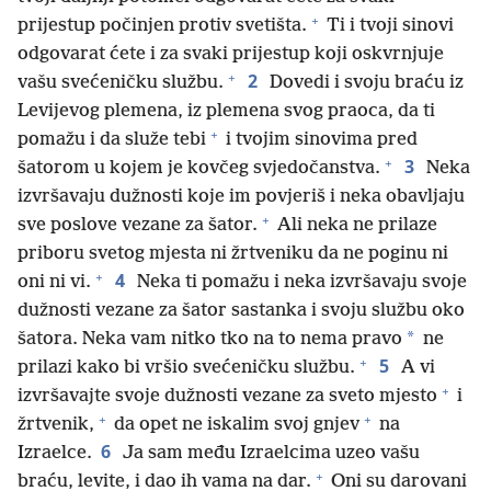
+
prijestup počinjen protiv svetišta.
Ti i tvoji sinovi
odgovarat ćete i za svaki prijestup koji oskvrnjuje
+
2
vašu svećeničku službu.
Dovedi i svoju braću iz
Levijevog plemena, iz plemena svog praoca, da ti
+
pomažu i da služe tebi
i tvojim sinovima pred
+
3
šatorom u kojem je kovčeg svjedočanstva.
Neka
izvršavaju dužnosti koje im povjeriš i neka obavljaju
+
sve poslove vezane za šator.
Ali neka ne prilaze
priboru svetog mjesta ni žrtveniku da ne poginu ni
+
4
oni ni vi.
Neka ti pomažu i neka izvršavaju svoje
dužnosti vezane za šator sastanka i svoju službu oko
*
šatora. Neka vam nitko tko na to nema pravo
ne
+
5
prilazi kako bi vršio svećeničku službu.
A vi
+
izvršavajte svoje dužnosti vezane za sveto mjesto
i
+
+
žrtvenik,
da opet ne iskalim svoj gnjev
na
6
Izraelce.
Ja sam među Izraelcima uzeo vašu
+
braću, levite, i dao ih vama na dar.
Oni su darovani