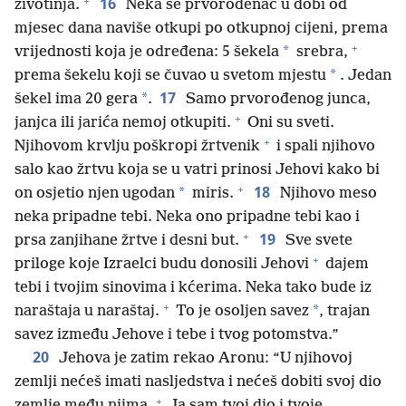
+
16
životinja.
Neka se prvorođenac u dobi od
mjesec dana naviše otkupi po otkupnoj cijeni, prema
+
*
vrijednosti koja je određena: 5 šekela
srebra,
*
prema šekelu koji se čuvao u svetom mjestu
. Jedan
17
*
šekel ima 20 gera
.
Samo prvorođenog junca,
+
janjca ili jarića nemoj otkupiti.
Oni su sveti.
+
Njihovom krvlju poškropi žrtvenik
i spali njihovo
salo kao žrtvu koja se u vatri prinosi Jehovi kako bi
+
18
*
on osjetio njen ugodan
miris.
Njihovo meso
neka pripadne tebi. Neka ono pripadne tebi kao i
+
19
prsa zanjihane žrtve i desni but.
Sve svete
+
priloge koje Izraelci budu donosili Jehovi
dajem
tebi i tvojim sinovima i kćerima. Neka tako bude iz
+
*
naraštaja u naraštaj.
To je osoljen savez
, trajan
savez između Jehove i tebe i tvog potomstva.”
20
Jehova je zatim rekao Aronu: “U njihovoj
zemlji nećeš imati nasljedstva i nećeš dobiti svoj dio
+
zemlje među njima.
Ja sam tvoj dio i tvoje