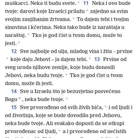
+
11
muškarci. Neka ti budu svete.
Neka i ovo bude
+
tvoje: darovi koje Izraelci prilažu
zajedno sa svim
+
svojim zanjihanim žrtvama.
To dajem tebi i tvojim
sinovima i kćerima. Neka tako bude iz naraštaja u
+
naraštaj.
Tko je god čist u tvom domu, može to
+
jesti.
12
Sve najbolje od ulja, mladog vina i žita – prvine
+
+
13
koje daju Jehovi – ja dajem tebi.
Prvine od
sveg uroda njihove zemlje, koje budu donosili
+
Jehovi, neka budu tvoje.
Tko je god čist u tvom
domu, može ih jesti.
14
Sve u Izraelu što je bezuvjetno posvećeno
+
*
Bogu
, neka bude tvoje.
+
15
Sve prvorođeno od svih živih bića,
i od ljudi i
od životinja, koje se bude dovodilo pred Jehovu,
neka bude tvoje. Ali svakako dopusti da se otkupi
+
prvorođenac od ljudi,
a i prvorođeno od nečistih