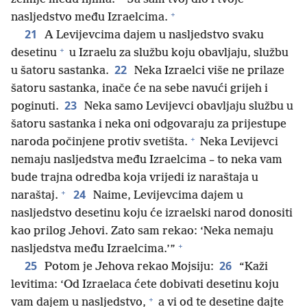
+
nasljedstvo među Izraelcima.
21
A Levijevcima dajem u nasljedstvo svaku
+
desetinu
u Izraelu za službu koju obavljaju, službu
22
u šatoru sastanka.
Neka Izraelci više ne prilaze
šatoru sastanka, inače će na sebe navući grijeh i
23
poginuti.
Neka samo Levijevci obavljaju službu u
šatoru sastanka i neka oni odgovaraju za prijestupe
+
naroda počinjene protiv svetišta.
Neka Levijevci
nemaju nasljedstva među Izraelcima – to neka vam
bude trajna odredba koja vrijedi iz naraštaja u
+
24
naraštaj.
Naime, Levijevcima dajem u
nasljedstvo desetinu koju će izraelski narod donositi
kao prilog Jehovi. Zato sam rekao: ‘Neka nemaju
+
nasljedstva među Izraelcima.’”
25
26
Potom je Jehova rekao Mojsiju:
“Kaži
levitima: ‘Od Izraelaca ćete dobivati desetinu koju
+
vam dajem u nasljedstvo,
a vi od te desetine dajte