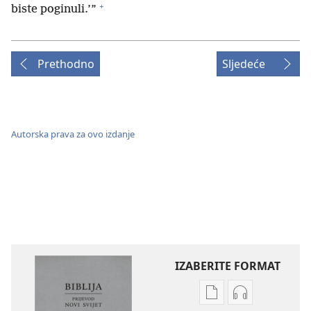
+
biste poginuli.’”
Prethodno
Sljedeće
Autorska prava za ovo izdanje
IZABERITE FORMAT
Postavke
Postavke