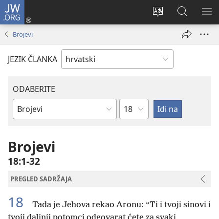
JW.ORG
Prijava
(otvara
Promijeni
JW.ORG
PO
se
jezik
|
IZ
Brojevi
novi
Pretraga
prozor)
JEZIK ČLANKA
ODABERITE
Poglavlje
Biblijska
knjiga
Brojevi
18:1-32
PREGLED SADRŽAJA
18
Tada je Jehova rekao Aronu: “Ti i tvoji sinovi i
tvoji daljnji potomci odgovarat ćete za svaki