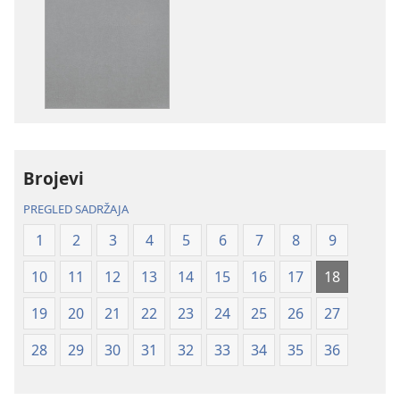
preuzimanja
preuzimanja
naših
zvučnih
izdanja
sadržaja
Biblija
Biblija
–
–
prijevod
prijevod
Novi
Novi
svijet
svijet
Brojevi
(revizija
(revizija
2020.)
2020.)
PREGLED SADRŽAJA
1
2
3
4
5
6
7
8
9
10
11
12
13
14
15
16
17
18
19
20
21
22
23
24
25
26
27
28
29
30
31
32
33
34
35
36