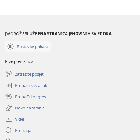
®
JW.ORG
/ SLUŽBENA STRANICA JEHOVINIH SVJEDOKA
Postavke prikaza
Brze poveznice
Zatražite posjet
Pronađi sastanak
(otvara
se
Pronađi kongres
(otvara
novi
se
prozor)
Novo na stranici
novi
prozor)
Videi
Pretraga