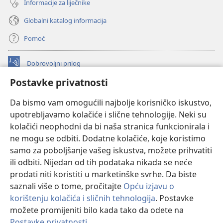
Informacije za liječnike
Globalni katalog informacija
Pomoć
Dobrovoljni prilog
(otvara
se
Postavke privatnosti
novi
INTERNETSKA BIBLIOTEKA Watchtower
(otvara
prozor)
Da bismo vam omogućili najbolje korisničko iskustvo,
se
®
JW Hub
upotrebljavamo kolačiće i slične tehnologije. Neki su
novi
(otvara
prozor)
kolačići neophodni da bi naša stranica funkcionirala i
se
®
JW Library
novi
ne mogu se odbiti. Dodatne kolačiće, koje koristimo
prozor)
samo za poboljšanje vašeg iskustva, možete prihvatiti
Watchtower Library
ili odbiti. Nijedan od tih podataka nikada se neće
prodati niti koristiti u marketinške svrhe. Da biste
saznali više o tome, pročitajte
Opću izjavu o
korištenju kolačića i sličnih tehnologija
. Postavke
možete promijeniti bilo kada tako da odete na
Copyright
© 2026 Watch Tower Bible and Tract Society of Pennsylvania.
UVJETI KORIŠTENJA
|
IZJAVA O PRIVATNOSTI
|
POSTAVKE
Postavke privatnosti
.