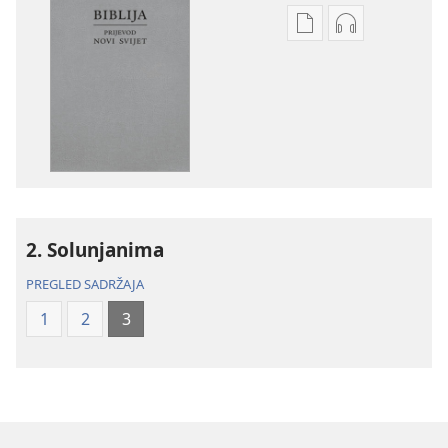
Postavke
Postavke
preuzimanja
preuzimanja
naših
zvučnih
izdanja
sadržaja
Biblija
Biblija
–
–
prijevod
prijevod
Novi
Novi
svijet
svijet
2. Solunjanima
(revizija
(revizija
2020.)
2020.)
PREGLED SADRŽAJA
1
2
3