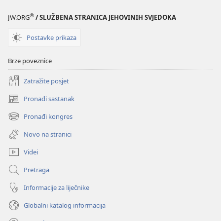
®
JW.ORG
/ SLUŽBENA STRANICA JEHOVINIH SVJEDOKA
Postavke prikaza
Brze poveznice
Zatražite posjet
Pronađi sastanak
(otvara
se
Pronađi kongres
(otvara
novi
se
prozor)
Novo na stranici
novi
prozor)
Videi
Pretraga
Informacije za liječnike
Globalni katalog informacija