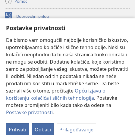
Pomoć
Dobrovoljni prilog
(otvara
se
Postavke privatnosti
novi
INTERNETSKA BIBLIOTEKA Watchtower
(otvara
prozor)
Da bismo vam omogućili najbolje korisničko iskustvo,
se
®
JW Hub
upotrebljavamo kolačiće i slične tehnologije. Neki su
novi
(otvara
prozor)
kolačići neophodni da bi naša stranica funkcionirala i
se
®
JW Library
novi
ne mogu se odbiti. Dodatne kolačiće, koje koristimo
prozor)
samo za poboljšanje vašeg iskustva, možete prihvatiti
Watchtower Library
ili odbiti. Nijedan od tih podataka nikada se neće
prodati niti koristiti u marketinške svrhe. Da biste
saznali više o tome, pročitajte
Opću izjavu o
korištenju kolačića i sličnih tehnologija
. Postavke
možete promijeniti bilo kada tako da odete na
Copyright
© 2026 Watch Tower Bible and Tract Society of Pennsylvania.
UVJETI KORIŠTENJA
|
IZJAVA O PRIVATNOSTI
|
POSTAVKE
Postavke privatnosti
.
Pr
PRIVATNOSTI
sa
Prihvati
Odbaci
Prilagođavanje