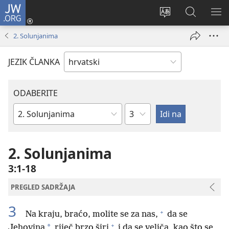
JW.ORG
Prijava
(otvara
Promijeni
JW.ORG
PO
se
jezik
|
IZ
2. Solunjanima
novi
Pretraga
prozor)
JEZIK ČLANKA
ODABERITE
Poglavlje
Biblijska
knjiga
2. Solunjanima
3:1-18
PREGLED SADRŽAJA
3
+
Na kraju, braćo, molite se za nas,
da se
+
*
Jehovina
riječ brzo širi
i da se veliča, kao što se