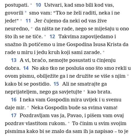
+
10
postupati.
Ustvari, kad smo bili kod vas,
*
govorili
smo vam: “Tko ne želi raditi, neka i ne
+
11
jede!”
Jer čujemo da neki od vas žive
+
neuredno,
da ništa ne rade, nego se miješaju u ono
+
12
što ih se ne tiče.
Takvima zapovijedamo i
snažno ih potičemo u ime Gospodina Isusa Krista da
+
rade u miru i jedu kruh koji sami zarade.
13
A vi, braćo, nemojte posustati u činjenju
14
dobra.
No ako tko ne posluša ono što smo rekli u
+
ovom pismu, obilježite ga i ne družite se više s njim
15
kako bi se postidio.
Ali ne smatrajte ga
+
neprijateljem, nego ga savjetujte
kao brata.
16
I neka vam Gospodin mira uvijek i u svemu
+
daje mir.
Neka Gospodin bude sa svima vama!
17
Pozdravljam vas ja, Pavao, i pišem vam ovaj
+
pozdrav vlastitom rukom.
To činim u svim svojim
pismima kako bi se znalo da sam ih ja napisao – to je