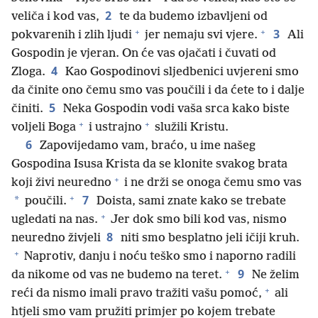
2
veliča i kod vas,
te da budemo izbavljeni od
+
+
3
pokvarenih i zlih ljudi
jer nemaju svi vjere.
Ali
Gospodin je vjeran. On će vas ojačati i čuvati od
4
Zloga.
Kao Gospodinovi sljedbenici uvjereni smo
da činite ono čemu smo vas poučili i da ćete to i dalje
5
činiti.
Neka Gospodin vodi vaša srca kako biste
+
+
voljeli Boga
i ustrajno
služili Kristu.
6
Zapovijedamo vam, braćo, u ime našeg
Gospodina Isusa Krista da se klonite svakog brata
+
koji živi neuredno
i ne drži se onoga čemu smo vas
+
7
*
poučili.
Doista, sami znate kako se trebate
+
ugledati na nas.
Jer dok smo bili kod vas, nismo
8
neuredno živjeli
niti smo besplatno jeli ičiji kruh.
+
Naprotiv, danju i noću teško smo i naporno radili
+
9
da nikome od vas ne budemo na teret.
Ne želim
+
reći da nismo imali pravo tražiti vašu pomoć,
ali
htjeli smo vam pružiti primjer po kojem trebate