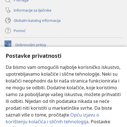
Informacije za liječnike
Globalni katalog informacija
Pomoć
Dobrovoljni prilog
(otvara
se
Postavke privatnosti
novi
INTERNETSKA BIBLIOTEKA Watchtower
(otvara
prozor)
Da bismo vam omogućili najbolje korisničko iskustvo,
se
®
JW Hub
upotrebljavamo kolačiće i slične tehnologije. Neki su
novi
(otvara
prozor)
kolačići neophodni da bi naša stranica funkcionirala i
se
®
JW Library
novi
ne mogu se odbiti. Dodatne kolačiće, koje koristimo
prozor)
samo za poboljšanje vašeg iskustva, možete prihvatiti
Watchtower Library
ili odbiti. Nijedan od tih podataka nikada se neće
prodati niti koristiti u marketinške svrhe. Da biste
saznali više o tome, pročitajte
Opću izjavu o
korištenju kolačića i sličnih tehnologija
. Postavke