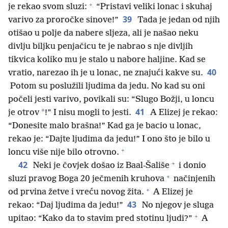
+
je rekao svom sluzi:
“Pristavi veliki lonac i skuhaj
39
varivo za proročke sinove!”
Tada je jedan od njih
otišao u polje da nabere sljeza, ali je našao neku
divlju biljku penjačicu te je nabrao s nje divljih
tikvica koliko mu je stalo u nabore haljine. Kad se
40
vratio, narezao ih je u lonac, ne znajući kakve su.
Potom su poslužili ljudima da jedu. No kad su oni
počeli jesti varivo, povikali su: “Slugo Božji, u loncu
41
*
je otrov
!” I nisu mogli to jesti.
A Elizej je rekao:
“Donesite malo brašna!” Kad ga je bacio u lonac,
rekao je: “Dajte ljudima da jedu!” I ono što je bilo u
+
loncu više nije bilo otrovno.
+
42
Neki je čovjek došao iz Baal-Šališe
i donio
+
sluzi pravog Boga 20 ječmenih kruhova
načinjenih
+
od prvina žetve i vreću novog žita.
A Elizej je
43
rekao: “Daj ljudima da jedu!”
No njegov je sluga
+
upitao: “Kako da to stavim pred stotinu ljudi?”
A