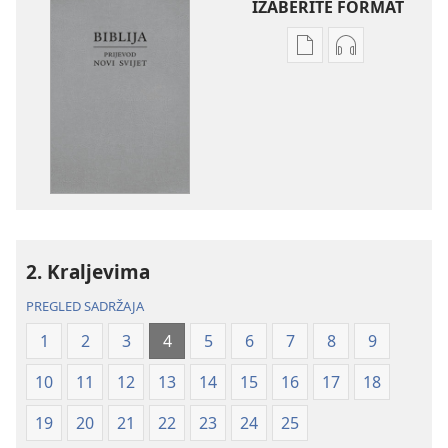
IZABERITE FORMAT
Postavke
Postavke
preuzimanja
preuzimanja
naših
zvučnih
izdanja
sadržaja
Biblija
Biblija
–
–
prijevod
prijevod
Novi
Novi
svijet
svijet
2. Kraljevima
(revizija
(revizija
2020.)
2020.)
PREGLED SADRŽAJA
1
2
3
4
5
6
7
8
9
10
11
12
13
14
15
16
17
18
19
20
21
22
23
24
25