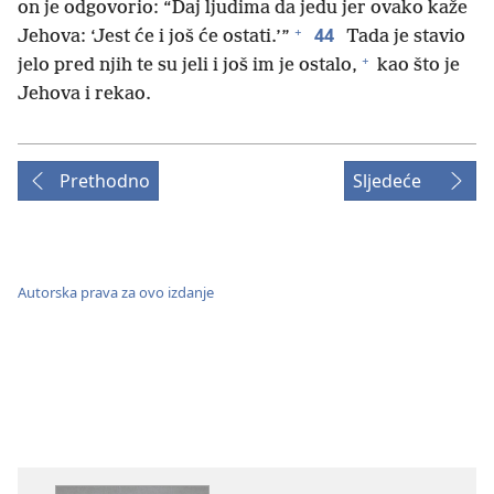
on je odgovorio: “Daj ljudima da jedu jer ovako kaže
+
44
Jehova: ‘Jest će i još će ostati.’”
Tada je stavio
+
jelo pred njih te su jeli i još im je ostalo,
kao što je
Jehova i rekao.
Prethodno
Sljedeće
Autorska prava za ovo izdanje