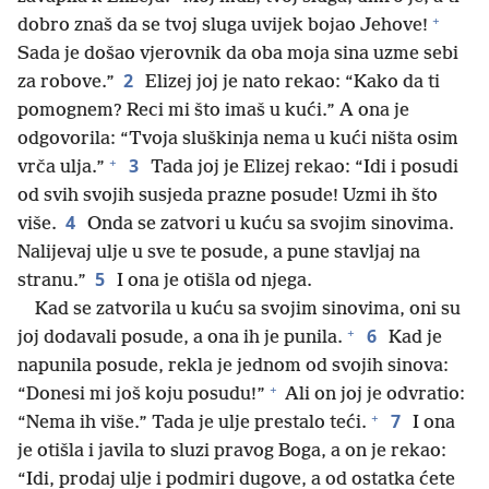
+
dobro znaš da se tvoj sluga uvijek bojao Jehove!
Sada je došao vjerovnik da oba moja sina uzme sebi
2
za robove.”
Elizej joj je nato rekao: “Kako da ti
pomognem? Reci mi što imaš u kući.” A ona je
odgovorila: “Tvoja sluškinja nema u kući ništa osim
+
3
vrča ulja.”
Tada joj je Elizej rekao: “Idi i posudi
od svih svojih susjeda prazne posude! Uzmi ih što
4
više.
Onda se zatvori u kuću sa svojim sinovima.
Nalijevaj ulje u sve te posude, a pune stavljaj na
5
stranu.”
I ona je otišla od njega.
Kad se zatvorila u kuću sa svojim sinovima, oni su
+
6
joj dodavali posude, a ona ih je punila.
Kad je
napunila posude, rekla je jednom od svojih sinova:
+
“Donesi mi još koju posudu!”
Ali on joj je odvratio:
+
7
“Nema ih više.” Tada je ulje prestalo teći.
I ona
je otišla i javila to sluzi pravog Boga, a on je rekao:
“Idi, prodaj ulje i podmiri dugove, a od ostatka ćete