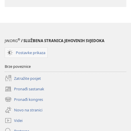
®
JW.ORG
/ SLUŽBENA STRANICA JEHOVINIH SVJEDOKA
Postavke prikaza
Brze poveznice
Zatražite posjet
Pronađi sastanak
(otvara
se
Pronađi kongres
(otvara
novi
se
prozor)
Novo na stranici
novi
prozor)
Videi
Pretraga