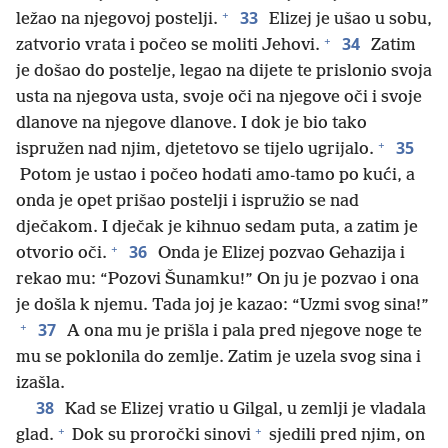
+
33
ležao na njegovoj postelji.
Elizej je ušao u sobu,
+
34
zatvorio vrata i počeo se moliti Jehovi.
Zatim
je došao do postelje, legao na dijete te prislonio svoja
usta na njegova usta, svoje oči na njegove oči i svoje
dlanove na njegove dlanove. I dok je bio tako
+
35
ispružen nad njim, djetetovo se tijelo ugrijalo.
Potom je ustao i počeo hodati amo-tamo po kući, a
onda je opet prišao postelji i ispružio se nad
dječakom. I dječak je kihnuo sedam puta, a zatim je
+
36
otvorio oči.
Onda je Elizej pozvao Gehazija i
rekao mu: “Pozovi Šunamku!” On ju je pozvao i ona
je došla k njemu. Tada joj je kazao: “Uzmi svog sina!”
+
37
A ona mu je prišla i pala pred njegove noge te
mu se poklonila do zemlje. Zatim je uzela svog sina i
izašla.
38
Kad se Elizej vratio u Gilgal, u zemlji je vladala
+
+
glad.
Dok su proročki sinovi
sjedili pred njim, on