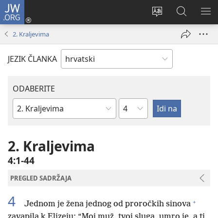
JW.ORG
Prijava
(otvara
Promijeni
JW.ORG
PO
se
jezik
|
IZ
2. Kraljevima
novi
Pretraga
prozor)
JEZIK ČLANKA
ODABERITE
Poglavlje
Biblijska
knjiga
2. Kraljevima
4:1-44
PREGLED SADRŽAJA
4
+
Jednom je žena jednog od proročkih sinova
zavapila k Elizeju: “Moj muž, tvoj sluga, umro je, a ti