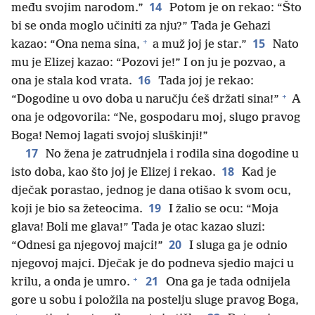
14
među svojim narodom.”
Potom je on rekao: “Što
bi se onda moglo učiniti za nju?” Tada je Gehazi
+
15
kazao: “Ona nema sina,
a muž joj je star.”
Nato
mu je Elizej kazao: “Pozovi je!” I on ju je pozvao, a
16
ona je stala kod vrata.
Tada joj je rekao:
+
“Dogodine u ovo doba u naručju ćeš držati sina!”
A
ona je odgovorila: “Ne, gospodaru moj, slugo pravog
Boga! Nemoj lagati svojoj sluškinji!”
17
No žena je zatrudnjela i rodila sina dogodine u
18
isto doba, kao što joj je Elizej i rekao.
Kad je
dječak porastao, jednog je dana otišao k svom ocu,
19
koji je bio sa žeteocima.
I žalio se ocu: “Moja
glava! Boli me glava!” Tada je otac kazao sluzi:
20
“Odnesi ga njegovoj majci!”
I sluga ga je odnio
njegovoj majci. Dječak je do podneva sjedio majci u
+
21
krilu, a onda je umro.
Ona ga je tada odnijela
gore u sobu i položila na postelju sluge pravog Boga,