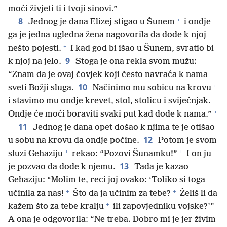
moći živjeti ti i tvoji sinovi.”
+
8
Jednog je dana Elizej stigao u Šunem
i ondje
ga je jedna ugledna žena nagovorila da dođe k njoj
+
nešto pojesti.
I kad god bi išao u Šunem, svratio bi
9
k njoj na jelo.
Stoga je ona rekla svom mužu:
“Znam da je ovaj čovjek koji često navraća k nama
+
10
sveti Božji sluga.
Načinimo mu sobicu na krovu
i stavimo mu ondje krevet, stol, stolicu i svijećnjak.
+
Ondje će moći boraviti svaki put kad dođe k nama.”
11
Jednog je dana opet došao k njima te je otišao
12
u sobu na krovu da ondje počine.
Potom je svom
+
+
sluzi Gehaziju
rekao: “Pozovi Šunamku!”
I on ju
13
je pozvao da dođe k njemu.
Tada je kazao
Gehaziju: “Molim te, reci joj ovako: ‘Toliko si toga
+
+
učinila za nas!
Što da ja učinim za tebe?
Želiš li da
+
kažem što za tebe kralju
ili zapovjedniku vojske?’”
A ona je odgovorila: “Ne treba. Dobro mi je jer živim