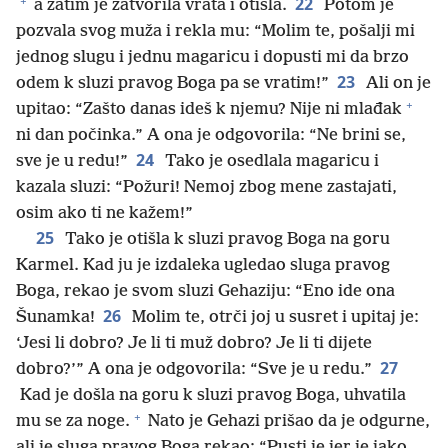
+
22
a zatim je zatvorila vrata i otišla.
Potom je
pozvala svog muža i rekla mu: “Molim te, pošalji mi
jednog slugu i jednu magaricu i dopusti mi da brzo
23
odem k sluzi pravog Boga pa se vratim!”
Ali on je
+
upitao: “Zašto danas ideš k njemu? Nije ni mlađak
ni dan počinka.” A ona je odgovorila: “Ne brini se,
24
sve je u redu!”
Tako je osedlala magaricu i
kazala sluzi: “Požuri! Nemoj zbog mene zastajati,
osim ako ti ne kažem!”
25
Tako je otišla k sluzi pravog Boga na goru
Karmel. Kad ju je izdaleka ugledao sluga pravog
Boga, rekao je svom sluzi Gehaziju: “Eno ide ona
26
Šunamka!
Molim te, otrči joj u susret i upitaj je:
‘Jesi li dobro? Je li ti muž dobro? Je li ti dijete
27
dobro?’” A ona je odgovorila: “Sve je u redu.”
Kad je došla na goru k sluzi pravog Boga, uhvatila
+
mu se za noge.
Nato je Gehazi prišao da je odgurne,
ali je sluga pravog Boga rekao: “Pusti je jer je jako