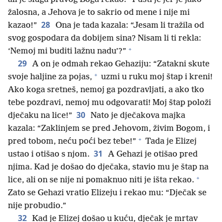
žalosna, a Jehova je to sakrio od mene i nije mi
28
kazao!”
Ona je tada kazala: “Jesam li tražila od
svog gospodara da dobijem sina? Nisam li ti rekla:
+
‘Nemoj mi buditi lažnu nadu’?”
29
A on je odmah rekao Gehaziju: “Zatakni skute
+
svoje haljine za pojas,
uzmi u ruku moj štap i kreni!
Ako koga sretneš, nemoj ga pozdravljati, a ako tko
tebe pozdravi, nemoj mu odgovarati! Moj štap položi
30
dječaku na lice!”
Nato je dječakova majka
kazala: “Zaklinjem se pred Jehovom, živim Bogom, i
+
pred tobom, neću poći bez tebe!”
Tada je Elizej
31
ustao i otišao s njom.
A Gehazi je otišao pred
njima. Kad je došao do dječaka, stavio mu je štap na
+
lice, ali on se nije ni pomaknuo niti je išta rekao.
Zato se Gehazi vratio Elizeju i rekao mu: “Dječak se
nije probudio.”
32
Kad je Elizej došao u kuću, dječak je mrtav