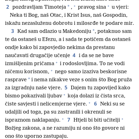
+
+
2
*
pozdravljam Timoteja
,
pravog sina
u vjeri:
Neka ti Bog, naš Otac, i Krist Isus, naš Gospodin,
iskažu nezasluženu dobrotu i milosrđe te podare mir.
3
*
Kad sam odlazio u Makedoniju
, potaknuo sam
te da ostaneš u Efezu, a i sada te potičem da ostaneš
ondje kako bi zapovjedio nekima da prestanu
4
naučavati drugačije učenje
i da se ne bave
+
izmišljenim pričama
i rodoslovljima. To ne vodi
+
ničemu korisnom,
nego samo izaziva beskorisne
*
rasprave
i nema nikakve veze s onim što Bog pruža
5
za izgradnju naše vjere.
Dajem tu zapovijed kako
+
bismo pokazivali ljubav
koja dolazi iz čista srca,
+
6
čiste savjesti i nelicemjerne vjere.
Neki su se
udaljili od toga, pa su zastranili i okrenuli se
+
+
7
ispraznom naklapanju.
Htjeli bi biti učitelji
Božjeg zakona, a ne razumiju ni ono što govore ni
ono što uporno zastupaju.