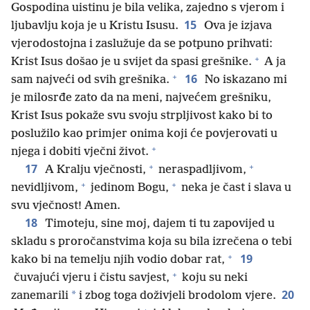
Gospodina uistinu je bila velika, zajedno s vjerom i
15
ljubavlju koja je u Kristu Isusu.
Ova je izjava
vjerodostojna i zaslužuje da se potpuno prihvati:
+
Krist Isus došao je u svijet da spasi grešnike.
A ja
+
16
sam najveći od svih grešnika.
No iskazano mi
je milosrđe zato da na meni, najvećem grešniku,
Krist Isus pokaže svu svoju strpljivost kako bi to
poslužilo kao primjer onima koji će povjerovati u
+
njega i dobiti vječni život.
+
+
17
A Kralju vječnosti,
neraspadljivom,
+
+
nevidljivom,
jedinom Bogu,
neka je čast i slava u
svu vječnost! Amen.
18
Timoteju, sine moj, dajem ti tu zapovijed u
skladu s proročanstvima koja su bila izrečena o tebi
+
19
kako bi na temelju njih vodio dobar rat,
+
čuvajući vjeru i čistu savjest,
koju su neki
20
*
zanemarili
i zbog toga doživjeli brodolom vjere.