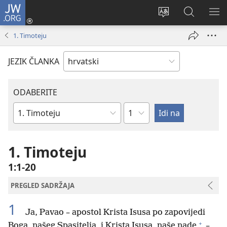
JW.ORG
Prijava
(otvara
Promijeni
JW.ORG
PO
se
jezik
|
IZ
1. Timoteju
novi
Pretraga
prozor)
JEZIK ČLANKA
ODABERITE
Poglavlje
Biblijska
knjiga
1. Timoteju
1:1-20
PREGLED SADRŽAJA
1
Ja, Pavao – apostol Krista Isusa po zapovijedi
+
Boga, našeg Spasitelja, i Krista Isusa, naše nade
–