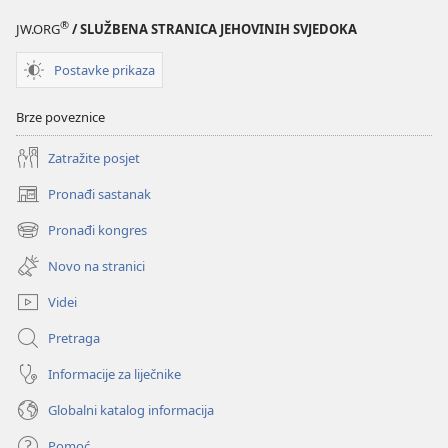
®
JW.ORG
/ SLUŽBENA STRANICA JEHOVINIH SVJEDOKA
Postavke prikaza
Brze poveznice
Zatražite posjet
Pronađi sastanak
(otvara
se
Pronađi kongres
(otvara
novi
se
prozor)
Novo na stranici
novi
prozor)
Videi
Pretraga
Informacije za liječnike
Globalni katalog informacija
Pomoć