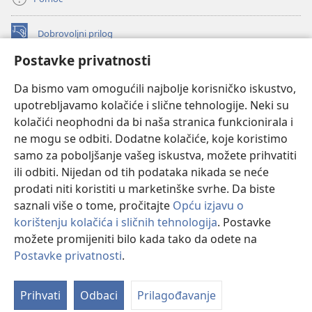
Dobrovoljni prilog
(otvara
se
Postavke privatnosti
novi
INTERNETSKA BIBLIOTEKA Watchtower
(otvara
prozor)
Da bismo vam omogućili najbolje korisničko iskustvo,
se
®
JW Hub
upotrebljavamo kolačiće i slične tehnologije. Neki su
novi
(otvara
prozor)
kolačići neophodni da bi naša stranica funkcionirala i
se
®
JW Library
novi
ne mogu se odbiti. Dodatne kolačiće, koje koristimo
prozor)
samo za poboljšanje vašeg iskustva, možete prihvatiti
Watchtower Library
ili odbiti. Nijedan od tih podataka nikada se neće
prodati niti koristiti u marketinške svrhe. Da biste
saznali više o tome, pročitajte
Opću izjavu o
korištenju kolačića i sličnih tehnologija
. Postavke
možete promijeniti bilo kada tako da odete na
Copyright
© 2026 Watch Tower Bible and Tract Society of Pennsylvania.
UVJETI KORIŠTENJA
|
IZJAVA O PRIVATNOSTI
|
POSTAVKE
Postavke privatnosti
.
Pr
PRIVATNOSTI
sa
Prihvati
Odbaci
Prilagođavanje