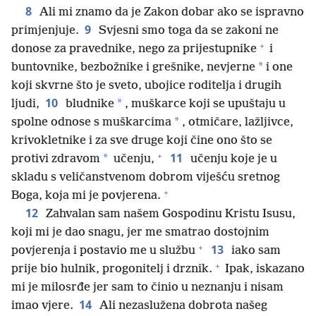
8
Ali mi znamo da je Zakon dobar ako se ispravno
9
primjenjuje.
Svjesni smo toga da se zakoni ne
+
donose za pravednike, nego za prijestupnike
i
*
buntovnike, bezbožnike i grešnike, nevjerne
i one
koji skvrne što je sveto, ubojice roditelja i drugih
10
*
ljudi,
bludnike
, muškarce koji se upuštaju u
*
spolne odnose s muškarcima
, otmičare, lažljivce,
krivokletnike i za sve druge koji čine ono što se
+
11
*
protivi zdravom
učenju,
učenju koje je u
skladu s veličanstvenom dobrom viješću sretnog
+
Boga, koja mi je povjerena.
12
Zahvalan sam našem Gospodinu Kristu Isusu,
koji mi je dao snagu, jer me smatrao dostojnim
+
13
povjerenja i postavio me u službu
iako sam
+
prije bio hulnik, progonitelj i drznik.
Ipak, iskazano
mi je milosrđe jer sam to činio u neznanju i nisam
14
imao vjere.
Ali nezaslužena dobrota našeg