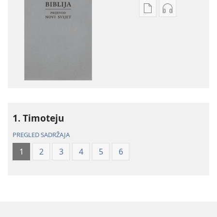
Postavke
Postavke
preuzimanja
preuzimanja
naših
zvučnih
izdanja
sadržaja
Biblija
Biblija
–
–
prijevod
prijevod
Novi
Novi
svijet
svijet
1. Timoteju
(revizija
(revizija
2020.)
2020.)
PREGLED SADRŽAJA
1
2
3
4
5
6