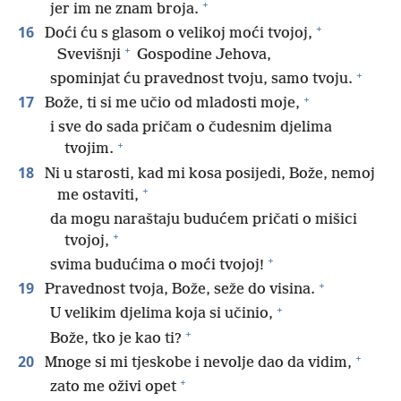
+
jer im ne znam broja.
+
16
Doći ću s glasom o velikoj moći tvojoj,
+
Svevišnji
Gospodine Jehova,
+
spominjat ću pravednost tvoju, samo tvoju.
+
17
Bože, ti si me učio od mladosti moje,
i sve do sada pričam o čudesnim djelima
+
tvojim.
18
Ni u starosti, kad mi kosa posijedi, Bože, nemoj
+
me ostaviti,
da mogu naraštaju budućem pričati o mišici
+
tvojoj,
+
svima budućima o moći tvojoj!
+
19
Pravednost tvoja, Bože, seže do visina.
+
U velikim djelima koja si učinio,
+
Bože, tko je kao ti?
+
20
Mnoge si mi tjeskobe i nevolje dao da vidim,
+
zato me oživi opet