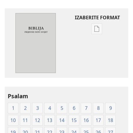
IZABERITE FORMAT
Postavke
preuzimanja
naših
izdanja
Biblija
—
prijevod
Novi
svijet
Psalam
(mekane
korice)
1
2
3
4
5
6
7
8
9
10
11
12
13
14
15
16
17
18
19
20
21
22
23
24
25
26
27