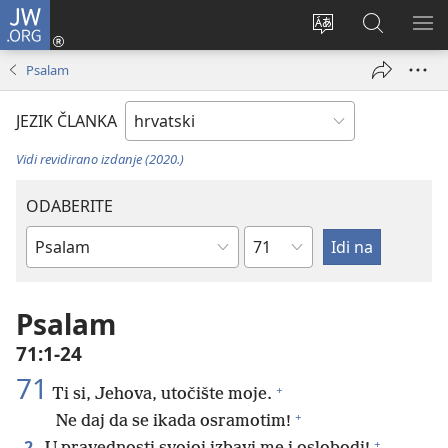
JW.ORG
Prijava
(otvara
Promijeni
JW.ORG
PO
se
jezik
|
IZ
Psalam
novi
Pretraga
prozor)
JEZIK ČLANKA
Vidi revidirano izdanje (2020.)
ODABERITE
Poglavlje
Biblijska
knjiga
Psalam
71:1-24
71
+
Ti si, Jehova, utočište moje.
+
Ne daj da se ikada osramotim!
+
2