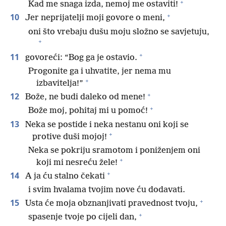
+
Kad me snaga izda, nemoj me ostaviti!
+
10
Jer neprijatelji moji govore o meni,
oni što vrebaju dušu moju složno se savjetuju,
+
+
11
govoreći: “Bog ga je ostavio.
Progonite ga i uhvatite, jer nema mu
+
izbavitelja!”
+
12
Bože, ne budi daleko od mene!
+
Bože moj, pohitaj mi u pomoć!
13
Neka se postide i neka nestanu oni koji se
+
protive duši mojoj!
Neka se pokriju sramotom i poniženjem oni
+
koji mi nesreću žele!
+
14
A ja ću stalno čekati
i svim hvalama tvojim nove ću dodavati.
+
15
Usta će moja obznanjivati pravednost tvoju,
+
spasenje tvoje po cijeli dan,