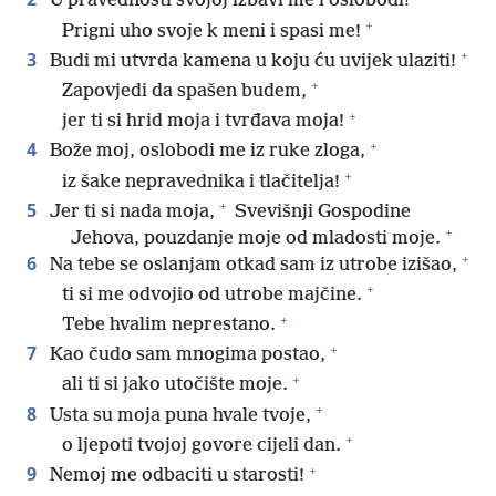
U pravednosti svojoj izbavi me i oslobodi!
+
Prigni uho svoje k meni i spasi me!
+
3
Budi mi utvrda kamena u koju ću uvijek ulaziti!
+
Zapovjedi da spašen budem,
+
jer ti si hrid moja i tvrđava moja!
+
4
Bože moj, oslobodi me iz ruke zloga,
+
iz šake nepravednika i tlačitelja!
+
5
Jer ti si nada moja,
Svevišnji Gospodine
+
Jehova, pouzdanje moje od mladosti moje.
+
6
Na tebe se oslanjam otkad sam iz utrobe izišao,
+
ti si me odvojio od utrobe majčine.
+
Tebe hvalim neprestano.
+
7
Kao čudo sam mnogima postao,
+
ali ti si jako utočište moje.
+
8
Usta su moja puna hvale tvoje,
+
o ljepoti tvojoj govore cijeli dan.
+
9
Nemoj me odbaciti u starosti!