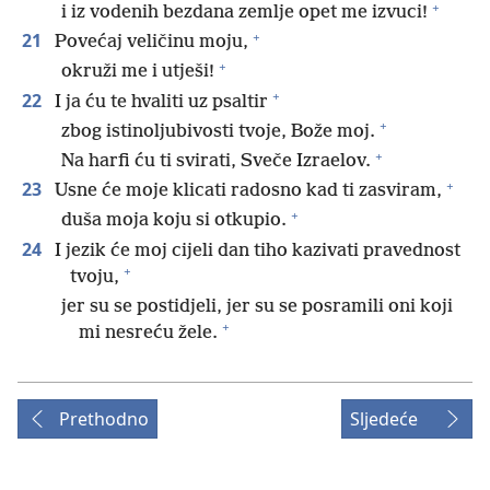
+
i iz vodenih bezdana zemlje opet me izvuci!
+
21
Povećaj veličinu moju,
+
okruži me i utješi!
+
22
I ja ću te hvaliti uz psaltir
+
zbog istinoljubivosti tvoje, Bože moj.
+
Na harfi ću ti svirati, Sveče Izraelov.
+
23
Usne će moje klicati radosno kad ti zasviram,
+
duša moja koju si otkupio.
24
I jezik će moj cijeli dan tiho kazivati pravednost
+
tvoju,
jer su se postidjeli, jer su se posramili oni koji
+
mi nesreću žele.
Prethodno
Sljedeće