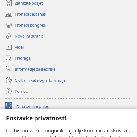
Zatražite posjet
Pronađi sastanak
(otvara
se
Pronađi kongres
(otvara
novi
se
prozor)
Novo na stranici
novi
prozor)
Videi
Pretraga
Informacije za liječnike
Globalni katalog informacija
Pomoć
Dobrovoljni prilog
(otvara
se
Postavke privatnosti
novi
INTERNETSKA BIBLIOTEKA Watchtower
(otvara
prozor)
Da bismo vam omogućili najbolje korisničko iskustvo,
se
®