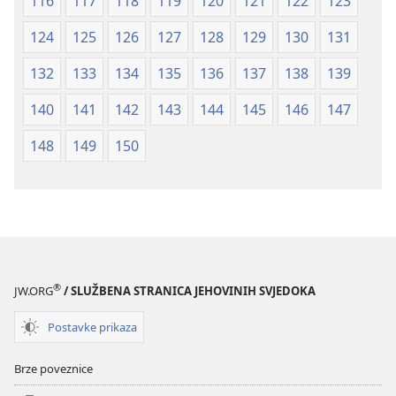
116
117
118
119
120
121
122
123
124
125
126
127
128
129
130
131
132
133
134
135
136
137
138
139
140
141
142
143
144
145
146
147
148
149
150
®
JW.ORG
/ SLUŽBENA STRANICA JEHOVINIH SVJEDOKA
Postavke prikaza
Brze poveznice