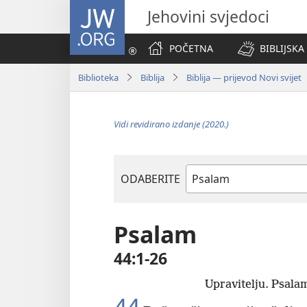
JW.ORG
Jehovini svjedoci
POČETNA
BIBLIJSKA
Biblioteka
Biblija
Biblija — prijevod Novi svijet
Vidi revidirano izdanje (2020.)
ODABERITE
Biblijska
knjiga
Psalam
44:1-26
Upravitelju. Psala