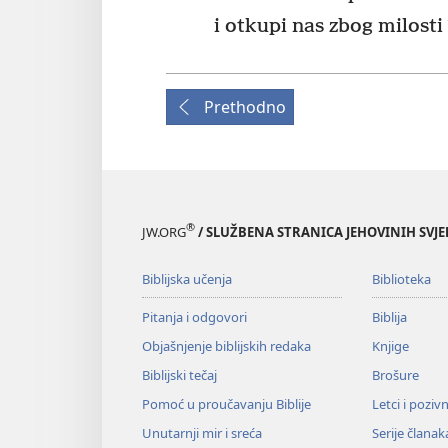
i otkupi nas zbog milosti
Prethodno
®
JW.ORG
/ SLUŽBENA STRANICA JEHOVINIH SVJ
Biblijska učenja
Biblioteka
Pitanja i odgovori
Biblija
Objašnjenje biblijskih redaka
Knjige
Biblijski tečaj
Brošure
Pomoć u proučavanju Biblije
Letci i poziv
Unutarnji mir i sreća
Serije članak