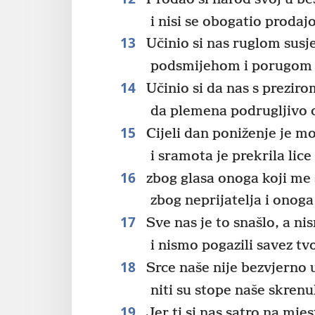
i nisi se obogatio proda
13
Učinio si nas ruglom susj
podsmijehom i porugom s
14
Učinio si da nas s prezir
da plemena podrugljivo 
15
Cijeli dan poniženje je 
i sramota je prekrila lice
16
zbog glasa onoga koji me 
zbog neprijatelja i onoga
17
Sve nas je to snašlo, a ni
i nismo pogazili savez tvo
18
Srce naše nije bezvjerno
niti su stope naše skrenul
19
Jer ti si nas satro na mjes