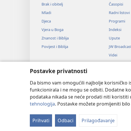
Brak i obitelj
Časopisi
Mladi
Radni listovi
Djeca
Programi
Vjera u Boga
Indeksi
Znanost i Biblija
Upute
Povijest i Biblija
JW Broadcas
Videi
Glazba
Postavke privatnosti
Audiodrame
Dramsko čitan
Da bismo vam omogućili najbolje korisničko is
funkcionirala i ne mogu se odbiti. Dodatne kol
podataka nikada se neće prodati niti koristiti
tehnologija
. Postavke možete promijeniti bil
Copyright
© 2026 Watch Tower Bible
Prihvati
Odbaci
Prilagođavanje