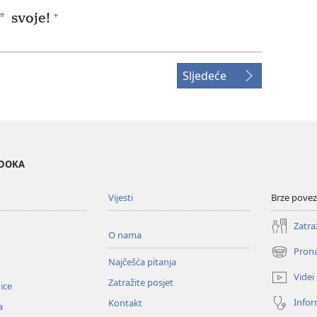
+
*
svoje!
Sljedeće
EDOKA
Vijesti
Brze povez
Zatra
O nama
Prona
(otvara
Najčešća pitanja
se
Videi
Zatražite posjet
novi
nice
prozor)
Infor
Kontakt
a