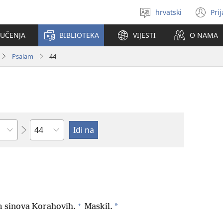
hrvatski
Pri
Izaberi
(o
jezik
se
 UČENJA
BIBLIOTEKA
VIJESTI
O NAMA
no
pr
Psalam
44
Poglavlje
+
*
m sinova Korahovih.
Maskil.