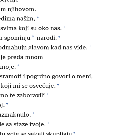
jom njihovom.
+
edima našim,
+
vima koji su oko nas.
+
*
om spominju
narodi,
+
odmahuju glavom kad nas vide.
moje preda mnom
+
 moje,
sramoti i pogrdno govori o meni,
+
 koji mi se osvećuje.
+
smo te zaboravili
+
j.
+
 uzmaknulo,
+
e sa staze tvoje.
+
tu gdje se šakali skupljaju