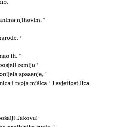
smo,
+
danima njihovim,
+
narode,
+
nao ih.
+
osjeli zemlju
+
donijela spasenje,
+
nica i tvoja mišica
i svjetlost lica
+
ošalji Jakovu!
+