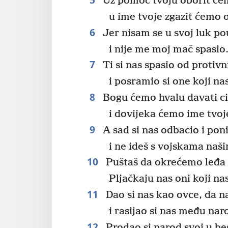
Uz pomoć tvoju oborit ćem
u ime tvoje zgazit ćemo o
6
Jer nisam se u svoj luk p
i nije me moj mač spasio
7
Ti si nas spasio od protivn
i posramio si one koji na
8
Bogu ćemo hvalu davati ci
i dovijeka ćemo ime tvoje
9
A sad si nas odbacio i pon
i ne ideš s vojskama naš
10
Puštaš da okrećemo leđa 
Pljačkaju nas oni koji na
11
Dao si nas kao ovce, da na
i rasijao si nas među nar
12
Prodao si narod svoj u be