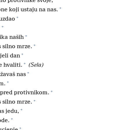
o protivnike svoje,
+
ne koji ustaju na nas.
+
ouzdao
+
.
+
ika naših
+
s silno mrze.
+
jeli dan
+
 hvaliti.
(Sela)
+
ižavaš nas
+
im.
+
pred protivnikom.
+
s silno mrze.
+
s jedu,
+
ode.
+
scjenje