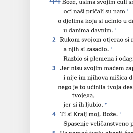
44
Bože, ušima svojim čuli 
+
oci naši pričali su nam
o djelima koja si učinio u 
+
u danima davnim.
2
Rukom svojom otjerao si 
+
a njih si zasadio.
Razbio si plemena i odag
3
Jer nisu svojim mačem zap
i nije im njihova mišica 
nego je to učinila tvoja des
tvojega,
+
jer si ih ljubio.
4
+
Ti si Kralj moj, Bože.
Spasenje veličanstveno p
5