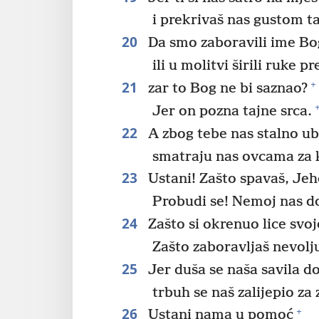
i prekrivaš nas gustom 
20
Da smo zaboravili ime Bo
ili u molitvi širili ruke
21
+
zar to Bog ne bi saznao?
Jer on pozna tajne srca.
22
A zbog tebe nas stalno ubi
smatraju nas ovcama za 
23
Ustani! Zašto spavaš, Je
Probudi se! Nemoj nas do
24
Zašto si okrenuo lice svoj
Zašto zaboravljaš nevolj
25
Jer duša se naša savila d
trbuh se naš zalijepio za
26
+
Ustani nama u pomoć