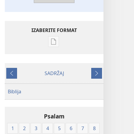
IZABERITE FORMAT
Postavke
preuzimanja
naših
izdanja
SADRŽAJ
Biblija
Prethodno
Sljedeće
—
prijevod
Biblija
Novi
svijet
(mekane
Psalam
korice)
1
2
3
4
5
6
7
8