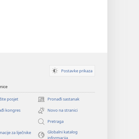
Postavke prikaza
nice
žite posjet
Pronađi sastanak
(otvara
se
đi kongres
Novo na stranici
novi
prozor)
Pretraga
Globalni katalog
macije za liječnike
informacija