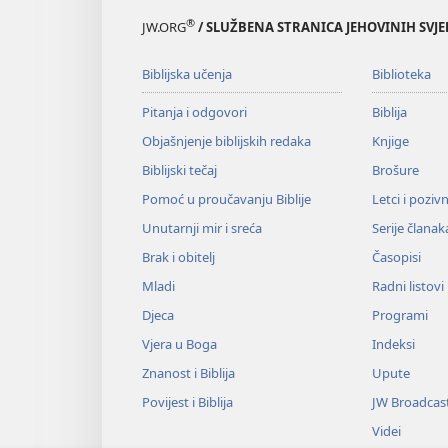
®
JW.ORG
/ SLUŽBENA STRANICA JEHOVINIH SVJ
Biblijska učenja
Biblioteka
Pitanja i odgovori
Biblija
Objašnjenje biblijskih redaka
Knjige
Biblijski tečaj
Brošure
Pomoć u proučavanju Biblije
Letci i poziv
Unutarnji mir i sreća
Serije članak
Brak i obitelj
Časopisi
Mladi
Radni listovi
Djeca
Programi
Vjera u Boga
Indeksi
Znanost i Biblija
Upute
Povijest i Biblija
JW Broadcas
Videi