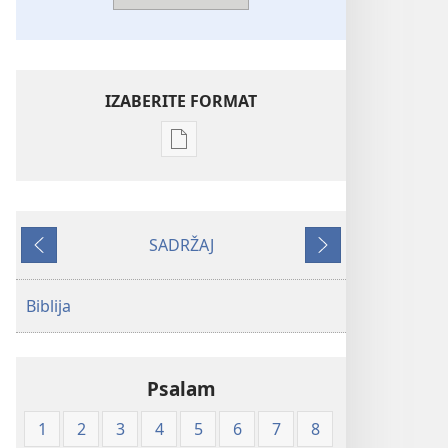
IZABERITE FORMAT
Postavke
preuzimanja
naših
izdanja
SADRŽAJ
Biblija
Prethodno
Sljedeće
—
prijevod
Biblija
Novi
svijet
(mekane
Psalam
korice)
1
2
3
4
5
6
7
8