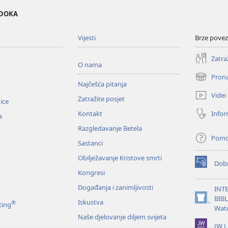
EDOKA
Vijesti
Brze povez
Zatra
O nama
Prona
(otvara
Najčešća pitanja
se
Videi
Zatražite posjet
novi
nice
prozor)
Infor
Kontakt
a
Razgledavanje Betela
Pom
Sastanci
Obilježavanje Kristove smrti
Dobr
(otvara
Kongresi
se
novi
Događanja i zanimljivosti
INT
prozor)
BIB
Iskustva
®
(otvara
ting
Wat
se
Naše djelovanje diljem svijeta
novi
JW L