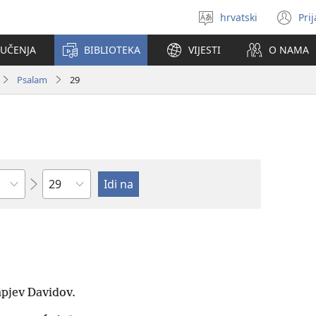
hrvatski
Pri
Izaberi
(o
jezik
se
 UČENJA
BIBLIOTEKA
VIJESTI
O NAMA
no
pr
Psalam
29
Poglavlje
pjev Davidov.