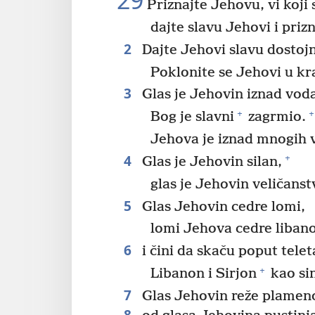
29
Priznajte Jehovu, vi koji 
dajte slavu Jehovi i priz
2
Dajte Jehovi slavu dostoj
Poklonite se Jehovi u k
3
Glas je Jehovin iznad voda
+
+
Bog je slavni
zagrmio.
Jehova je iznad mnogih 
4
+
Glas je Jehovin silan,
glas je Jehovin veličanst
5
Glas Jehovin cedre lomi,
lomi Jehova cedre liban
6
i čini da skaču poput telet
+
Libanon i Sirjon
kao sin
7
Glas Jehovin reže plamen
8