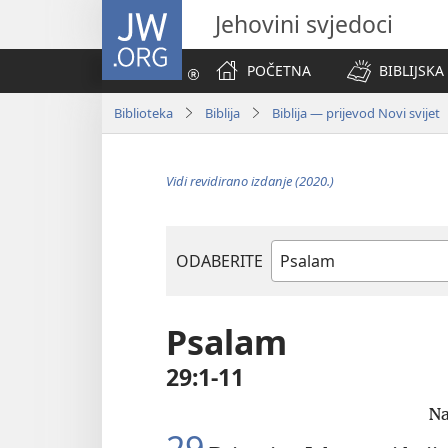
JW.ORG
Jehovini svjedoci
POČETNA
BIBLIJSKA
Biblioteka
Biblija
Biblija — prijevod Novi svijet
Vidi revidirano izdanje (2020.)
ODABERITE
Biblijska
knjiga
Psalam
29:1-11
Na