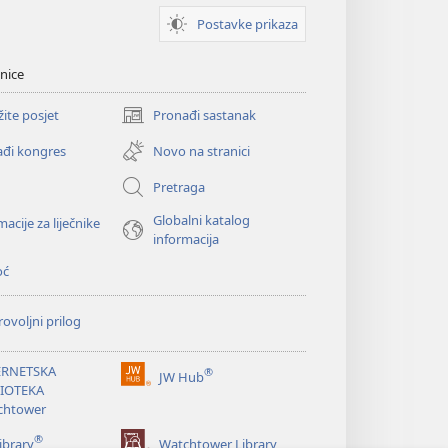
Postavke prikaza
nice
žite posjet
Pronađi sastanak
(otvara
se
đi kongres
Novo na stranici
novi
prozor)
Pretraga
Globalni katalog
macije za liječnike
informacija
oć
ovoljni prilog
ERNETSKA
®
JW Hub
(otvara
LIOTEKA
se
chtower
novi
®
prozor)
ibrary
Watchtower Library