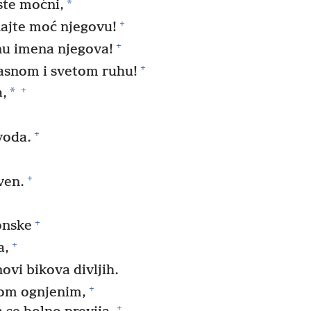
*
ste moćni,
+
najte moć njegovu!
+
nu imena njegova!
+
rasnom i svetom ruhu!
+
*
,
+
voda.
+
ven.
+
onske
+
a,
ovi bikova divljih.
+
om ognjenim,
+