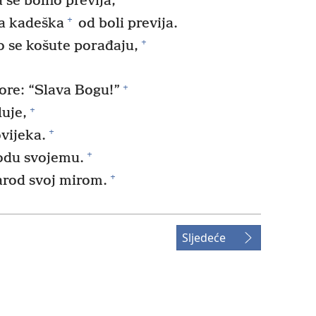
 se bolno previja,
+
ja kadeška
od boli previja.
+
 se košute porađaju,
+
ore: “Slava Bogu!”
+
uje,
+
vijeka.
+
odu svojemu.
+
arod svoj mirom.
Sljedeće