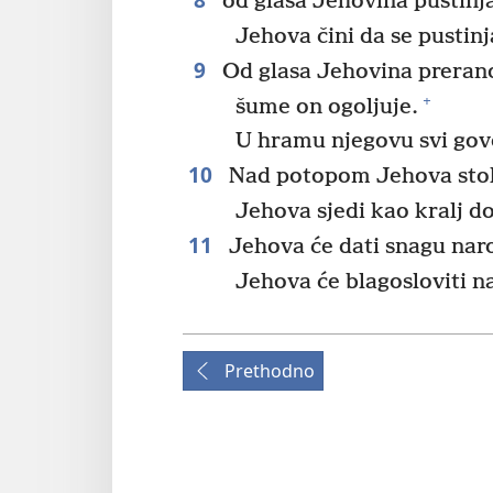
od glasa Jehovina pustinja
Jehova čini da se pustin
9
Od glasa Jehovina prerano
+
šume on ogoljuje.
U hramu njegovu svi gov
10
Nad potopom Jehova stol
Jehova sjedi kao kralj do
11
Jehova će dati snagu nar
Jehova će blagosloviti n
Prethodno