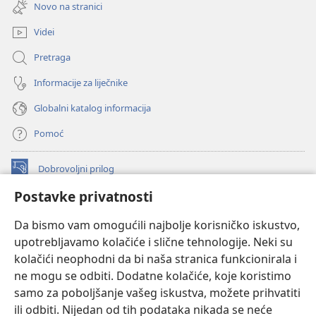
se
prozor)
Novo na stranici
novi
prozor)
Videi
Pretraga
Informacije za liječnike
Globalni katalog informacija
Pomoć
Dobrovoljni prilog
(otvara
se
Postavke privatnosti
novi
INTERNETSKA BIBLIOTEKA Watchtower
(otvara
prozor)
Da bismo vam omogućili najbolje korisničko iskustvo,
se
®
JW Hub
upotrebljavamo kolačiće i slične tehnologije. Neki su
novi
(otvara
prozor)
kolačići neophodni da bi naša stranica funkcionirala i
se
®
JW Library
novi
ne mogu se odbiti. Dodatne kolačiće, koje koristimo
prozor)
samo za poboljšanje vašeg iskustva, možete prihvatiti
Watchtower Library
ili odbiti. Nijedan od tih podataka nikada se neće