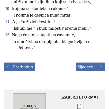
+
ni život moj s ljudima koji su krivi za krv,
+
10
kojima su zlodjela u rukama
+
i kojima je desnica puna mita!
+
11
A ja ću živjeti čestito.
+
+
Iskupi me
i budi milostiv prema meni.
+
12
Noga će moja stajati na ravnome,
u mnoštvima okupljenim blagoslivljat ću
+
Jehovu.
Prethodno
Sljedeće
IZABERITE FORMAT