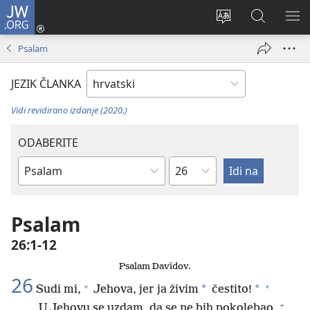
JW.ORG
Prijava
(otvara
Promijeni
JW.ORG
PO
se
jezik
|
IZ
Psalam
novi
Pretraga
prozor)
JEZIK ČLANKA
Vidi revidirano izdanje (2020.)
ODABERITE
Poglavlje
Biblijska
knjiga
Psalam
26:1-12
Psalam Davidov.
26
+
+
*
*
Sudi mi,
Jehova, jer ja živim
čestito!
+
U Jehovu se uzdam, da se ne bih pokolebao.