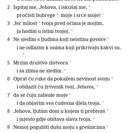
+
2
Ispitaj me, Jehova, i iskušaj me,
+
*
pročisti bubrege
moje i srce moje!
3
*
Jer milost
tvoja pred očima je mojim,
+
ja hodim u istini tvojoj.
+
4
Ne sjedim s ljudima koji neistinu govore
i ne odlazim k onima koji prikrivaju kakvi su.
+
+
5
Mrzim društvo zlotvora
+
i sa zlima ne sjedim.
+
6
Oprat ću ruke da pokažem nevinost svoju
+
i obilazit ću žrtvenik tvoj, Jehova,
+
7
da se čuju zahvale moje
+
i da objavim sva čudesna djela tvoja.
+
8
Jehova, ljubim dom u kojem ti prebivaš
+
i mjesto gdje obitava slava tvoja.
+
9
Nemoj pogubiti dušu moju s grešnicima