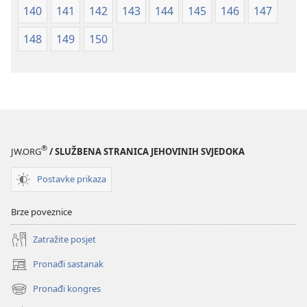
140
141
142
143
144
145
146
147
148
149
150
®
JW.ORG
/ SLUŽBENA STRANICA JEHOVINIH SVJEDOKA
Postavke prikaza
Brze poveznice
Zatražite posjet
Pronađi sastanak
(otvara
se
Pronađi kongres
(otvara
novi