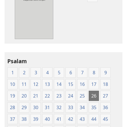
Postavke
preuzimanja
naših
izdanja
Biblija
—
prijevod
Novi
svijet
Psalam
(mekane
korice)
1
2
3
4
5
6
7
8
9
10
11
12
13
14
15
16
17
18
19
20
21
22
23
24
25
26
27
28
29
30
31
32
33
34
35
36
37
38
39
40
41
42
43
44
45