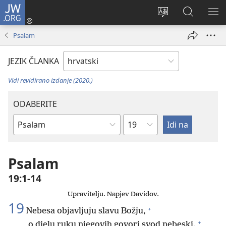
JW.ORG
Prijava
(otvara
Promijeni
JW.ORG
PO
se
jezik
|
IZ
Psalam
novi
Pretraga
prozor)
JEZIK ČLANKA
Vidi revidirano izdanje (2020.)
ODABERITE
Poglavlje
Biblijska
knjiga
Psalam
19:1-14
Upravitelju. Napjev Davidov.
19
+
Nebesa objavljuju slavu Božju,
+
o djelu ruku njegovih govori svod nebeski.