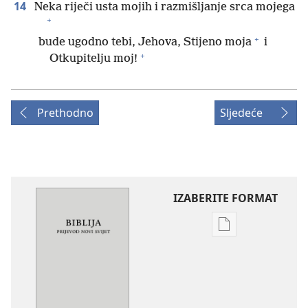
14
Neka riječi usta mojih i razmišljanje srca mojega
+
+
bude ugodno tebi, Jehova, Stijeno moja
i
+
Otkupitelju moj!
Prethodno
Sljedeće
IZABERITE FORMAT
Postavke
preuzimanja
naših
izdanja
Biblija