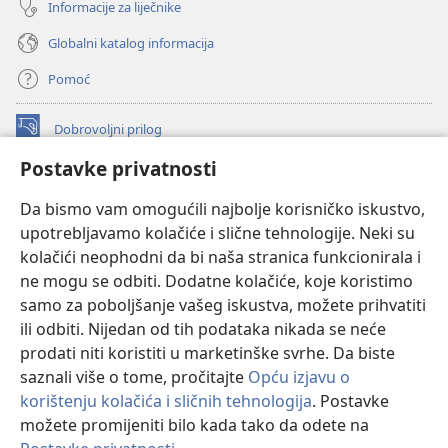
Informacije za liječnike
Globalni katalog informacija
Pomoć
Dobrovoljni prilog
(otvara
se
Postavke privatnosti
novi
INTERNETSKA BIBLIOTEKA Watchtower
(otvara
prozor)
Da bismo vam omogućili najbolje korisničko iskustvo,
se
®
JW Hub
upotrebljavamo kolačiće i slične tehnologije. Neki su
novi
(otvara
prozor)
kolačići neophodni da bi naša stranica funkcionirala i
se
®
JW Library
novi
ne mogu se odbiti. Dodatne kolačiće, koje koristimo
prozor)
samo za poboljšanje vašeg iskustva, možete prihvatiti
Watchtower Library
ili odbiti. Nijedan od tih podataka nikada se neće
prodati niti koristiti u marketinške svrhe. Da biste
saznali više o tome, pročitajte
Opću izjavu o
korištenju kolačića i sličnih tehnologija
. Postavke
Copyright
© 2026 Watch Tower Bible and Tract Society of Pennsylvania.
možete promijeniti bilo kada tako da odete na
UVJETI KORIŠTENJA
|
IZJAVA O PRIVATNOSTI
|
POSTAVKE