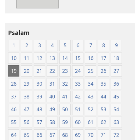
—
prijevod
Novi
svijet
Psalam
(mekane
korice)
1
2
3
4
5
6
7
8
9
10
11
12
13
14
15
16
17
18
19
20
21
22
23
24
25
26
27
28
29
30
31
32
33
34
35
36
37
38
39
40
41
42
43
44
45
46
47
48
49
50
51
52
53
54
55
56
57
58
59
60
61
62
63
64
65
66
67
68
69
70
71
72