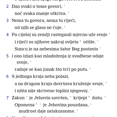
+
2
Dan svaki o tome govori,
+
noć svaka znanje otkriva.
3
Nema tu govora, nema tu riječi,
+
od njih se glasa ne čuje.
+
4
Po cijeloj su zemlji rastegnuli mjerno uže svoje
+
*
i riječi su njihove nakraj svijeta
otišle.
+
Suncu je na nebesima šator Bog postavio
5
i ono izlazi kao mladoženja iz svadbene odaje
+
svoje,
+
raduje se kao junak što trči po putu.
6
S jednoga kraja neba polazi,
+
a na drugom kraju dovršava kruženje svoje,
+
i ništa nije skriveno toplini njegovoj.
+
+
+
7
*
Zakon
je Jehovin savršen,
krijepi
dušu.
+
+
*
Opomena
je Jehovina pouzdana,
+
mudrost daje neiskusnome.