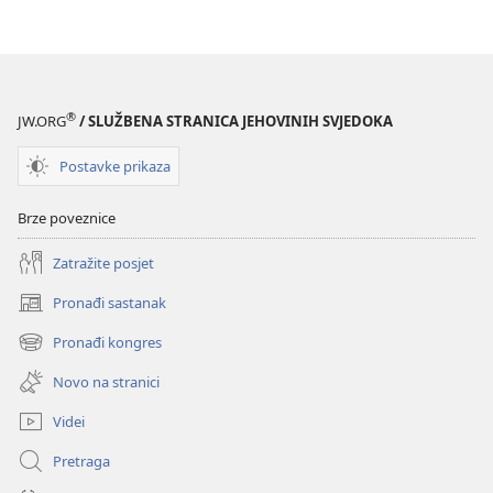
®
JW.ORG
/ SLUŽBENA STRANICA JEHOVINIH SVJEDOKA
Postavke prikaza
Brze poveznice
Zatražite posjet
Pronađi sastanak
(otvara
se
Pronađi kongres
(otvara
novi
se
prozor)
Novo na stranici
novi
prozor)
Videi
Pretraga