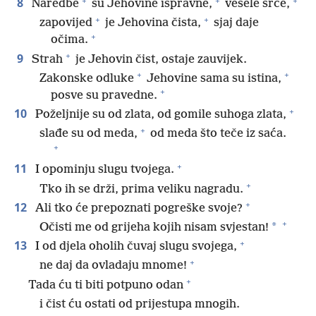
+
+
+
8
Naredbe
su Jehovine ispravne,
vesele srce,
+
+
zapovijed
je Jehovina čista,
sjaj daje
+
očima.
+
9
Strah
je Jehovin čist, ostaje zauvijek.
+
+
Zakonske odluke
Jehovine sama su istina,
+
posve su pravedne.
+
10
Poželjnije su od zlata, od gomile suhoga zlata,
+
slađe su od meda,
od meda što teče iz saća.
+
+
11
I opominju slugu tvojega.
+
Tko ih se drži, prima veliku nagradu.
+
12
Ali tko će prepoznati pogreške svoje?
+
*
Očisti me od grijeha kojih nisam svjestan!
+
13
I od djela oholih čuvaj slugu svojega,
+
ne daj da ovladaju mnome!
+
Tada ću ti biti potpuno odan
i čist ću ostati od prijestupa mnogih.