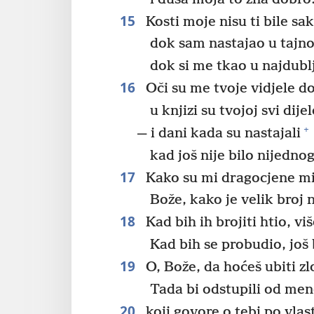
15
Kosti moje nisu ti bile sa
dok sam nastajao u tajno
dok si me tkao u najdub
16
Oči su me tvoje vidjele d
u knjizi su tvojoj svi dije
+
— i dani kada su nastajali
kad još nije bilo nijedno
17
Kako su mi dragocjene mis
Bože, kako je velik broj 
18
Kad bih ih brojiti htio, viš
Kad bih se probudio, još 
19
O, Bože, da hoćeš ubiti zl
Tada bi odstupili od mene 
20
koji govore o tebi po vlast