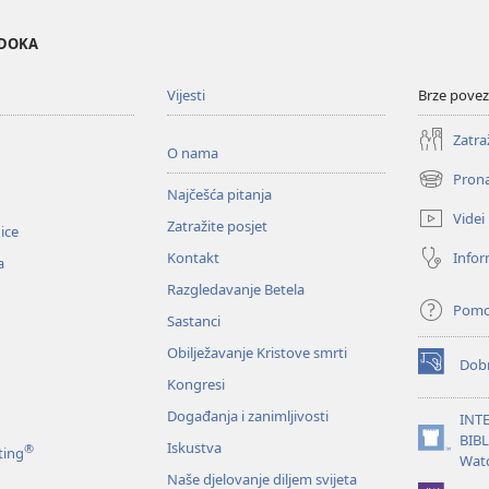
EDOKA
Vijesti
Brze povez
Zatra
O nama
Prona
(otvara
Najčešća pitanja
se
Videi
Zatražite posjet
novi
nice
prozor)
Infor
Kontakt
a
Razgledavanje Betela
Pom
Sastanci
Obilježavanje Kristove smrti
Dobr
(otvara
Kongresi
se
novi
Događanja i zanimljivosti
INT
prozor)
BIB
Iskustva
®
(otvara
ting
Wat
se
Naše djelovanje diljem svijeta