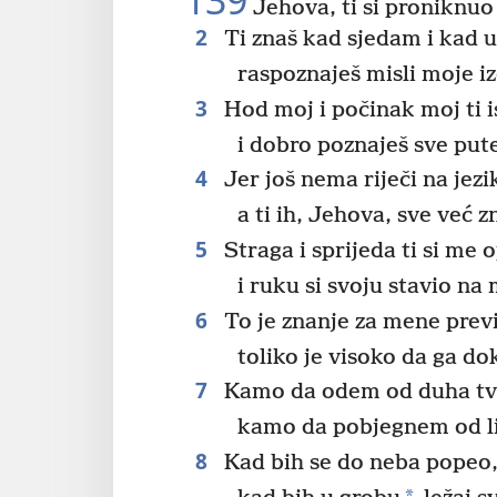
139
Jehova, ti si proniknuo
2
Ti znaš kad sjedam i kad 
raspoznaješ misli moje i
3
Hod moj i počinak moj ti i
i dobro poznaješ sve put
4
Jer još nema riječi na jez
a ti ih, Jehova, sve već z
5
Straga i sprijeda ti si me 
i ruku si svoju stavio na
6
To je znanje za mene prev
toliko je visoko da ga do
7
Kamo da odem od duha tv
kamo da pobjegnem od li
8
Kad bih se do neba popeo, 