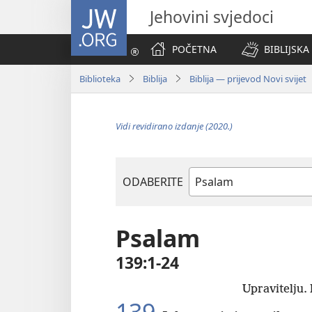
JW.ORG
Jehovini svjedoci
POČETNA
BIBLIJSKA
Biblioteka
Biblija
Biblija — prijevod Novi svijet
Vidi revidirano izdanje (2020.)
ODABERITE
Biblijska
knjiga
Psalam
139:1-24
Upravitelju.