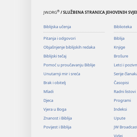
®
JW.ORG
/ SLUŽBENA STRANICA JEHOVINIH SVJ
Biblijska učenja
Biblioteka
Pitanja i odgovori
Biblija
Objašnjenje biblijskih redaka
Knjige
Biblijski tečaj
Brošure
Pomoć u proučavanju Biblije
Letci i poziv
Unutarnji mir i sreća
Serije članak
Brak i obitelj
Časopisi
Mladi
Radni listovi
Djeca
Programi
Vjera u Boga
Indeksi
Znanost i Biblija
Upute
Povijest i Biblija
JW Broadcas
Videi