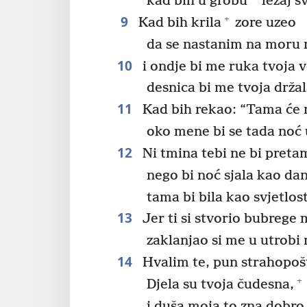
*
kad bih u grobu
ležaj sv
9
+
Kad bih krila
zore uzeo
da se nastanim na moru 
10
i ondje bi me ruka tvoja v
desnica bi me tvoja držal
11
Kad bih rekao: “Tama će m
oko mene bi se tada noć u
12
Ni tmina tebi ne bi preta
nego bi noć sjala kao dan
tama bi bila kao svjetlost
13
Jer ti si stvorio bubrege 
zaklanjao si me u utrobi
14
Hvalim te, pun strahopošt
+
Djela su tvoja čudesna,
i duša moja to zna dobro