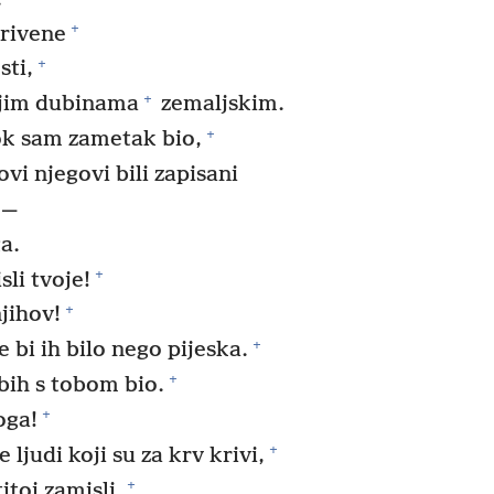
+
krivene
+
sti,
+
ljim dubinama
zemaljskim.
+
ok sam zametak bio,
lovi njegovi bili zapisani
—
ga.
+
li tvoje!
+
njihov!
+
e bi ih bilo nego pijeska.
+
bih s tobom bio.
+
oga!
+
ljudi koji su za krv krivi,
+
itoj zamisli,