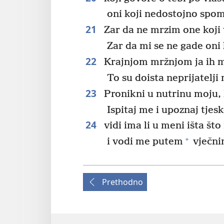
oni koji nedostojno spom
21
Zar da ne mrzim one koji 
Zar da mi se ne gade oni 
22
Krajnjom mržnjom ja ih 
To su doista neprijatelji 
23
Pronikni u nutrinu moju, 
Ispitaj me i upoznaj tjes
24
vidi ima li u meni išta št
+
i vodi me putem
vječni
Prethodno