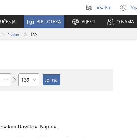
hrvatski
Pri
Izaberi
(o
jezik
se
 UČENJA
BIBLIOTEKA
VIJESTI
O NAMA
no
pr
Psalam
139
Poglavlje
 Psalam Davidov. Napjev.