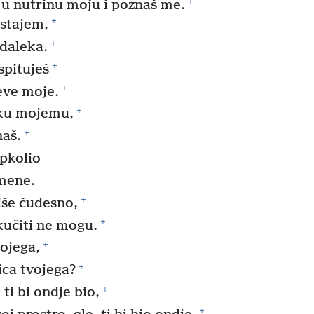
+
 u nutrinu moju i poznaš me.
+
ustajem,
+
zdaleka.
+
spituješ
+
eve moje.
+
iku mojemu,
+
naš.
opkolio
 mene.
+
iše čudesno,
+
kučiti ne mogu.
+
ojega,
+
ca tvojega?
+
ti bi ondje bio,
+