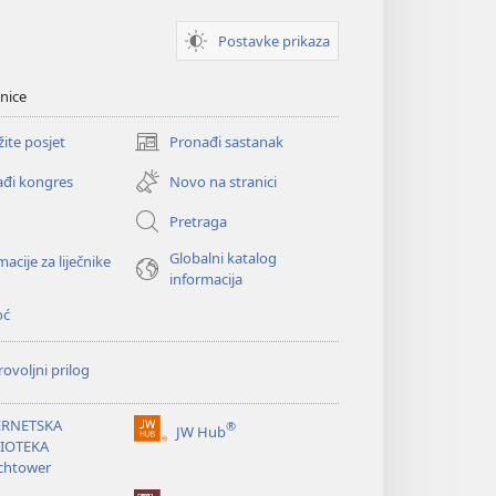
Postavke prikaza
nice
žite posjet
Pronađi sastanak
(otvara
se
đi kongres
Novo na stranici
novi
prozor)
Pretraga
Globalni katalog
macije za liječnike
informacija
oć
ovoljni prilog
ERNETSKA
®
JW Hub
(otvara
LIOTEKA
se
chtower
novi