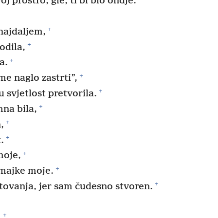
oj prostro, gle, ti bi bio ondje.
+
najdaljem,
+
odila,
+
a.
+
e naglo zastrti”,
+
 svjetlost pretvorila.
+
mna bila,
+
,
+
.
+
moje,
+
 majke moje.
+
ovanja, jer sam čudesno stvoren.
+
.