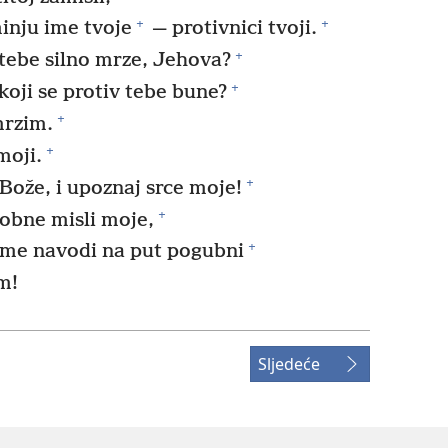
+
+
inju ime tvoje
— protivnici tvoji.
+
tebe silno mrze, Jehova?
+
koji se protiv tebe bune?
+
mrzim.
+
moji.
+
Bože, i upoznaj srce moje!
+
kobne misli moje,
+
o me navodi na put pogubni
m!
Sljedeće