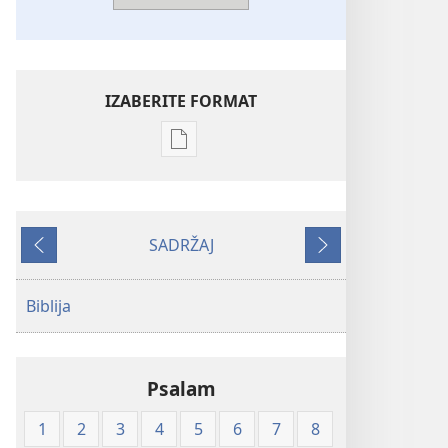
IZABERITE FORMAT
Postavke
preuzimanja
naših
izdanja
SADRŽAJ
Biblija
Prethodno
Sljedeće
—
prijevod
Biblija
Novi
svijet
(mekane
Psalam
korice)
1
2
3
4
5
6
7
8