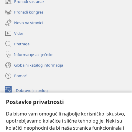
Pronađi sastanak
(otvara
se
Pronađi kongres
(otvara
novi
se
prozor)
Novo na stranici
novi
prozor)
Videi
Pretraga
Informacije za liječnike
Globalni katalog informacija
Pomoć
Dobrovoljni prilog
(otvara
se
Postavke privatnosti
novi
INTERNETSKA BIBLIOTEKA Watchtower
(otvara
prozor)
Da bismo vam omogućili najbolje korisničko iskustvo,
se
®
JW Hub
upotrebljavamo kolačiće i slične tehnologije. Neki su
novi
(otvara
prozor)
kolačići neophodni da bi naša stranica funkcionirala i
se
®