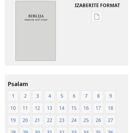
IZABERITE FORMAT
Postavke
preuzimanja
naših
izdanja
Biblija
—
prijevod
Novi
svijet
Psalam
(mekane
korice)
1
2
3
4
5
6
7
8
9
10
11
12
13
14
15
16
17
18
19
20
21
22
23
24
25
26
27
28
29
30
31
32
33
34
35
36