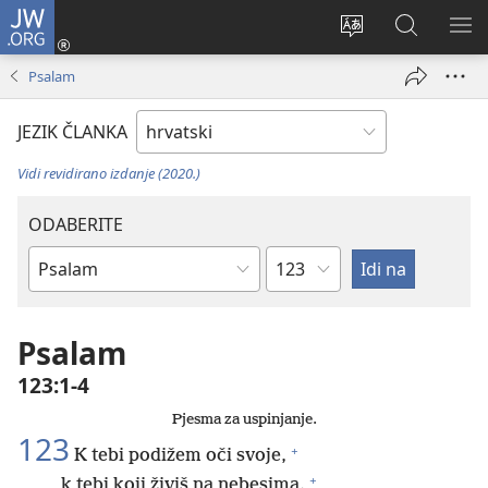
JW.ORG
Prijava
(otvara
Promijeni
JW.ORG
PO
se
jezik
|
IZ
Psalam
novi
Pretraga
prozor)
JEZIK ČLANKA
Vidi revidirano izdanje (2020.)
ODABERITE
Poglavlje
Biblijska
knjiga
Psalam
123:1-4
Pjesma za uspinjanje.
123
+
K tebi podižem oči svoje,
+
k tebi koji živiš na nebesima.