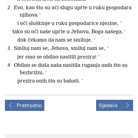
2
Evo, kao što su oči slugu uprte u ruku gospodara
+
njihova
+
i oči sluškinje u ruku gospodarice njezine,
+
tako su oči naše uprte u Jehovu, Boga našega,
+
dok čekamo da nam se smiluje.
+
3
Smiluj nam se, Jehova, smiluj nam se,
+
jer smo se obilno nasitili prezira!
4
Obilno se duša naša nasitila ruganja onih što su
+
bezbrižni,
+
prezira onih što su bahati.
Prethodno
Sljedeće