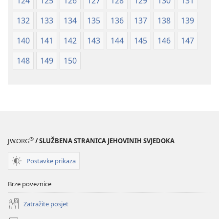
124
125
126
127
128
129
130
131
132
133
134
135
136
137
138
139
140
141
142
143
144
145
146
147
148
149
150
®
JW.ORG
/ SLUŽBENA STRANICA JEHOVINIH SVJEDOKA
Postavke prikaza
Brze poveznice
Zatražite posjet