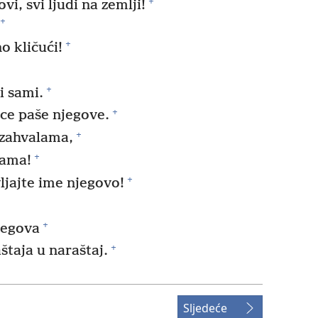
+
i, svi ljudi na zemlji!
+
+
o kličući!
+
i sami.
+
ce paše njegove.
+
 zahvalama,
+
lama!
+
ljajte ime njegovo!
+
egova
+
štaja u naraštaj.
Sljedeće