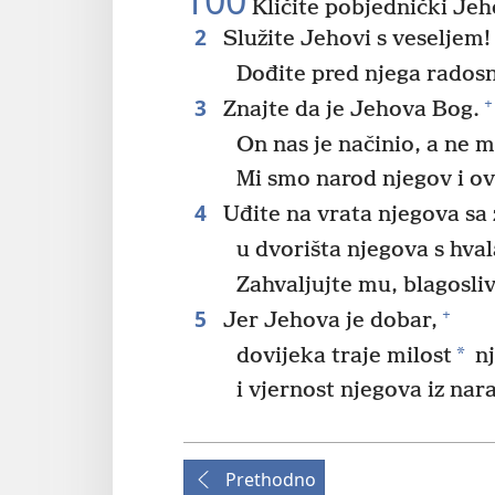
100
Kličite pobjednički Jehov
2
Služite Jehovi s veseljem!
Dođite pred njega radosn
3
+
Znajte da je Jehova Bog.
On nas je načinio, a ne m
Mi smo narod njegov i ov
4
Uđite na vrata njegova sa
u dvorišta njegova s hva
Zahvaljujte mu, blagosliv
5
+
Jer Jehova je dobar,
*
dovijeka traje milost
nj
i vjernost njegova iz nara
Prethodno