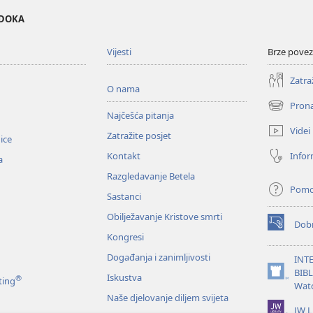
EDOKA
Vijesti
Brze povez
Zatra
O nama
Prona
(otvara
Najčešća pitanja
se
Videi
Zatražite posjet
novi
nice
prozor)
Infor
Kontakt
a
Razgledavanje Betela
Pom
Sastanci
Obilježavanje Kristove smrti
Dobr
(otvara
Kongresi
se
novi
Događanja i zanimljivosti
INT
prozor)
BIB
Iskustva
®
(otvara
ting
Wat
se
Naše djelovanje diljem svijeta
novi
JW L