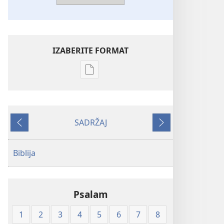
IZABERITE FORMAT
Postavke
preuzimanja
naših
izdanja
SADRŽAJ
Biblija
Prethodno
Sljedeće
—
prijevod
Biblija
Novi
svijet
(mekane
Psalam
korice)
1
2
3
4
5
6
7
8