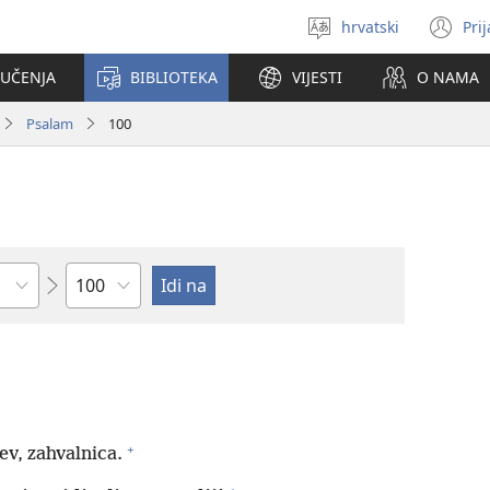
hrvatski
Pri
Izaberi
(o
jezik
se
 UČENJA
BIBLIOTEKA
VIJESTI
O NAMA
no
pr
Psalam
100
Poglavlje
+
ev, zahvalnica.