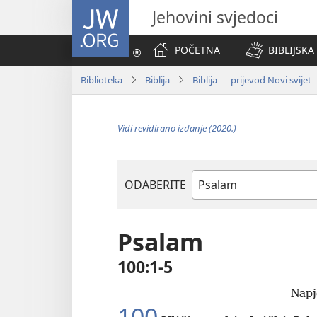
JW.ORG
Jehovini svjedoci
POČETNA
BIBLIJSKA
Biblioteka
Biblija
Biblija — prijevod Novi svijet
Vidi revidirano izdanje (2020.)
ODABERITE
Biblijska
knjiga
Psalam
100:1-5
Napj