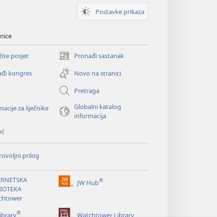
Postavke prikaza
nice
žite posjet
Pronađi sastanak
(otvara
se
đi kongres
Novo na stranici
novi
prozor)
Pretraga
Globalni katalog
macije za liječnike
informacija
oć
ovoljni prilog
ERNETSKA
®
JW Hub
(otvara
LIOTEKA
se
chtower
novi
®
prozor)
ibrary
Watchtower Library