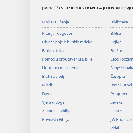
®
JW.ORG
/ SLUŽBENA STRANICA JEHOVINIH SVJ
Biblijska učenja
Biblioteka
Pitanja i odgovori
Biblija
Objašnjenje biblijskih redaka
Knjige
Biblijski tečaj
Brošure
Pomoć u proučavanju Biblije
Letci i poziv
Unutarnji mir i sreća
Serije članak
Brak i obitelj
Časopisi
Mladi
Radni listovi
Djeca
Programi
Vjera u Boga
Indeksi
Znanost i Biblija
Upute
Povijest i Biblija
JW Broadcas
Videi