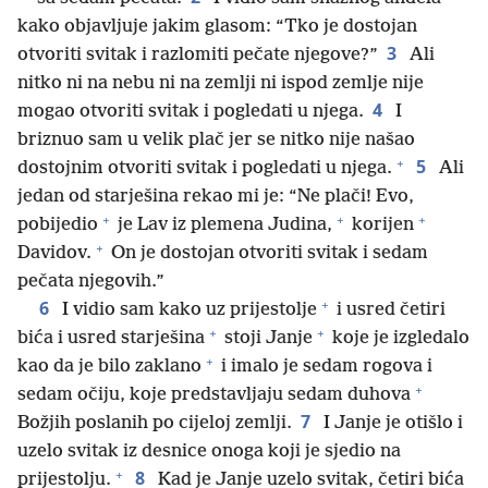
kako objavljuje jakim glasom: “Tko je dostojan
3
otvoriti svitak i razlomiti pečate njegove?”
Ali
nitko ni na nebu ni na zemlji ni ispod zemlje nije
4
mogao otvoriti svitak i pogledati u njega.
I
briznuo sam u velik plač jer se nitko nije našao
+
5
dostojnim otvoriti svitak i pogledati u njega.
Ali
jedan od starješina rekao mi je: “Ne plači! Evo,
+
+
+
pobijedio
je Lav iz plemena Judina,
korijen
+
Davidov.
On je dostojan otvoriti svitak i sedam
pečata njegovih.”
+
6
I vidio sam kako uz prijestolje
i usred četiri
+
+
bića i usred starješina
stoji Janje
koje je izgledalo
+
kao da je bilo zaklano
i imalo je sedam rogova i
+
sedam očiju, koje predstavljaju sedam duhova
7
Božjih poslanih po cijeloj zemlji.
I Janje je otišlo i
uzelo svitak iz desnice onoga koji je sjedio na
+
8
prijestolju.
Kad je Janje uzelo svitak, četiri bića