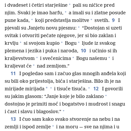
+
i dvadeset i četiri starješine
pali su ničice pred
+
njim. Svaki je imao harfu,
a imali su i zlatne posude
+
+
9
pune kada,
koji predstavlja molitve
svetih.
I
+
pjevali su Janjetu novu pjesmu:
“Dostojan si uzeti
svitak i otvoriti pečate njegove, jer si bio zaklan i
+
+
+
krvlju
si svojom kupio
Bogu
ljude iz svakog
10
plemena i jezika i puka i naroda,
i učinio si ih
+
+
+
kraljevstvom
i svećenicima
Bogu našemu
i
+
kraljevat će
nad zemljom.”
11
I pogledao sam i začuo glas mnogih anđela koji
su bili oko prijestolja, bića i starješina. Bilo ih je na
+
+
12
*
mirijade mirijada
i tisuće tisuća.
I govorili
+
su jakim glasom: “Janje koje je bilo zaklano
dostojno je primiti moć i bogatstvo i mudrost i snagu
+
i čast i slavu i blagoslov.”
13
I čuo sam kako svako stvorenje na nebu i na
+
zemlji i ispod zemlje
i na moru — sve na njima i u