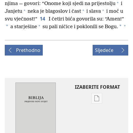
+
njima — govori: “Onome koji sjedi na prijestolju
i
+
+
+
Janjetu
neka je blagoslov i čast
i slava
i moć u
14
svu vječnost!”
I četiri bića govorila su: “Amen!”
+
+
*
*
a starješine
su pali ničice i poklonili se Bogu.
Prethodno
Sljedeće
IZABERITE FORMAT
Postavke
preuzimanja
naših
izdanja
Biblija