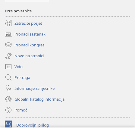
Brze poveznice
Zatražite posjet
Pronađi sastanak
(otvara
se
Pronađi kongres
(otvara
novi
se
prozor)
Novo na stranici
novi
prozor)
Videi
Pretraga
Informacije za liječnike
Globalni katalog informacija
Pomoć
Dobrovoljni prilog
(otvara
se