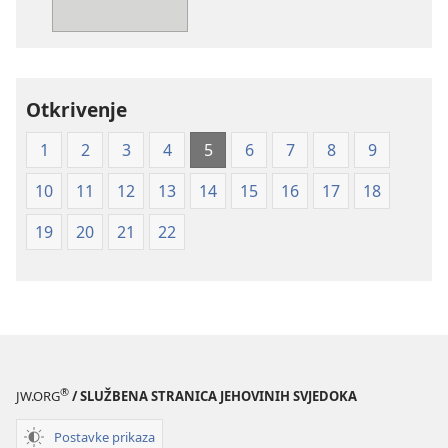
—
prijevod
Novi
svijet
Otkrivenje
(mekane
korice)
1
2
3
4
5
6
7
8
9
10
11
12
13
14
15
16
17
18
19
20
21
22
®
JW.ORG
/ SLUŽBENA STRANICA JEHOVINIH SVJEDOKA
Postavke prikaza