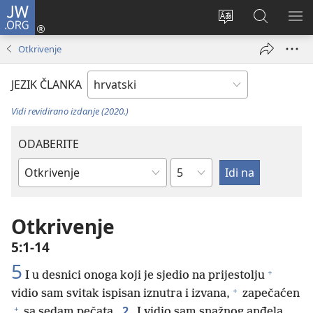
JW.ORG
Prijava
(otvara
Promijeni
JW.ORG
PO
se
jezik
|
IZ
Otkrivenje
novi
Pretraga
prozor)
JEZIK ČLANKA
Vidi revidirano izdanje (2020.)
ODABERITE
Poglavlje
Biblijska
knjiga
Otkrivenje
5:1-14
5
+
I u desnici onoga koji je sjedio na prijestolju
+
vidio sam svitak ispisan iznutra i izvana,
zapečaćen
+
2
sa sedam pečata.
I vidio sam snažnog anđela