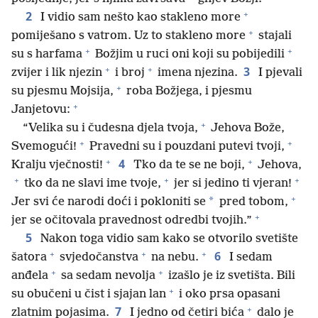
+
2
I vidio sam nešto kao stakleno more
+
pomiješano s vatrom. Uz to stakleno more
stajali
+
+
su s harfama
Božjim u ruci oni koji su pobijedili
+
+
3
zvijer i lik njezin
i broj
imena njezina.
I pjevali
+
su pjesmu Mojsija,
roba Božjega, i pjesmu
+
Janjetovu:
+
“Velika su i čudesna djela tvoja,
Jehova Bože,
+
+
Svemogući!
Pravedni su i pouzdani putevi tvoji,
+
+
4
Kralju vječnosti!
Tko da te se ne boji,
Jehova,
+
+
+
tko da ne slavi ime tvoje,
jer si jedino ti vjeran!
+
*
Jer svi će narodi doći i pokloniti se
pred tobom,
+
jer se očitovala pravednost odredbi tvojih.”
5
Nakon toga vidio sam kako se otvorilo svetište
+
+
+
6
šatora
svjedočanstva
na nebu.
I sedam
+
+
anđela
sa sedam nevolja
izašlo je iz svetišta. Bili
+
su obučeni u čist i sjajan lan
i oko prsa opasani
+
7
zlatnim pojasima.
I jedno od četiri bića
dalo je