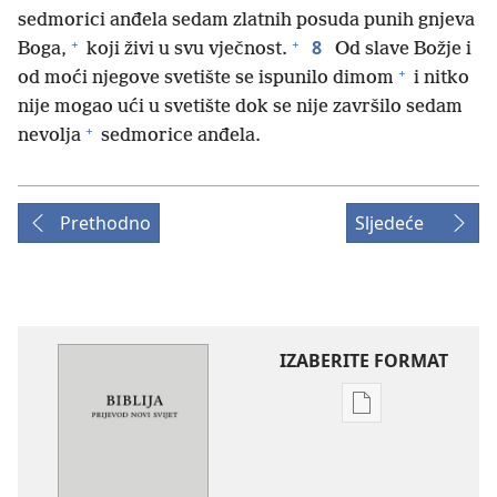
sedmorici anđela sedam zlatnih posuda punih gnjeva
+
+
8
Boga,
koji živi u svu vječnost.
Od slave Božje i
+
od moći njegove svetište se ispunilo dimom
i nitko
nije mogao ući u svetište dok se nije završilo sedam
+
nevolja
sedmorice anđela.
Prethodno
Sljedeće
IZABERITE FORMAT
Postavke
preuzimanja
naših
izdanja