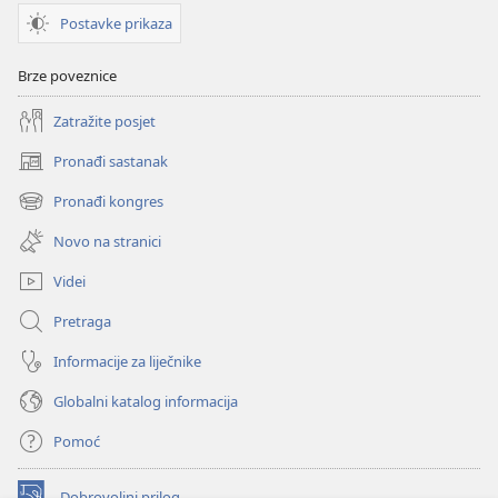
Postavke prikaza
Brze poveznice
Zatražite posjet
Pronađi sastanak
(otvara
se
Pronađi kongres
(otvara
novi
se
prozor)
Novo na stranici
novi
prozor)
Videi
Pretraga
Informacije za liječnike
Globalni katalog informacija
Pomoć
Dobrovoljni prilog