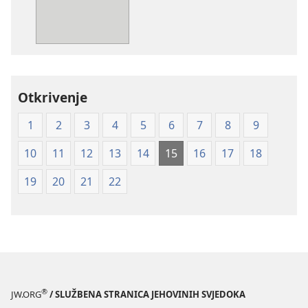
Biblija
—
prijevod
Novi
svijet
Otkrivenje
(mekane
korice)
1
2
3
4
5
6
7
8
9
10
11
12
13
14
15
16
17
18
19
20
21
22
®
JW.ORG
/ SLUŽBENA STRANICA JEHOVINIH SVJEDOKA