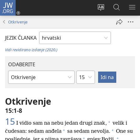
JW.ORG
Prijava
(otvara
Promijeni
JW.ORG
PO
se
jezik
|
IZ
Otkrivenje
novi
Pretraga
prozor)
JEZIK ČLANKA
Vidi revidirano izdanje (2020.)
ODABERITE
Poglavlje
Biblijska
knjiga
Otkrivenje
15:1-8
15
+
I vidio sam na nebu jedan drugi znak,
velik i
+
+
čudesan: sedam anđela
sa sedam nevolja.
One su
+
+
posljednje, jer s njima završava
gnjev Božji.