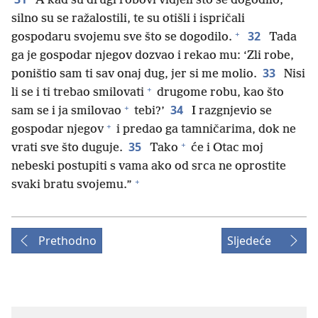
A kad su drugi robovi vidjeli što se dogodilo,
silno su se ražalostili, te su otišli i ispričali
+
32
gospodaru svojemu sve što se dogodilo.
Tada
ga je gospodar njegov dozvao i rekao mu: ‘Zli robe,
33
poništio sam ti sav onaj dug, jer si me molio.
Nisi
+
li se i ti trebao smilovati
drugome robu, kao što
+
34
sam se i ja smilovao
tebi?’
I razgnjevio se
+
gospodar njegov
i predao ga tamničarima, dok ne
+
35
vrati sve što duguje.
Tako
će i Otac moj
nebeski postupiti s vama ako od srca ne oprostite
+
svaki bratu svojemu.”
Prethodno
Sljedeće