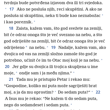
tvrdnja bude potvrđena izjavom dva ili tri svjedoka.
+
17
Ako ne posluša njih, reci skupštini. A ako ne
+
posluša ni skupštinu, neka ti bude kao neznabožac
+
i kao poreznik.
18
Zaista, kažem vam, što god svežete na zemlji,
bit će odraz onoga što je već svezano na nebu, a što
god odriješite na zemlji, bit će odraz onoga što je već
+
19
*
odriješeno
na nebu.
Nadalje, kažem vam, ako
dvojica od vas na zemlji složno zamole što god je
+
potrebno, učinit će im to Otac moj koji je na nebu.
20
Jer gdje su dvojica ili trojica skupljena u ime
+
+
moje,
ondje sam i ja među njima.”
21
Tada mu je pristupio Petar i rekao mu:
“Gospodine, koliko mi puta može sagriješiti brat
+
+
22
moj, a ja da mu oprostim?
Do sedam puta?”
A Isus mu je rekao: “Ne kažem ti do sedam puta,
+
nego do sedamdeset i sedam puta.