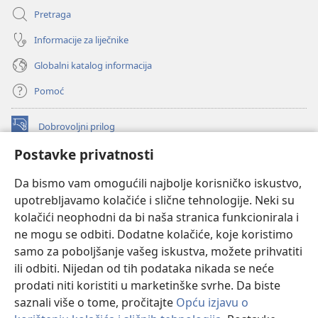
Pretraga
Informacije za liječnike
Globalni katalog informacija
Pomoć
Dobrovoljni prilog
(otvara
se
Postavke privatnosti
novi
INTERNETSKA BIBLIOTEKA Watchtower
(otvara
prozor)
Da bismo vam omogućili najbolje korisničko iskustvo,
se
®
JW Hub
upotrebljavamo kolačiće i slične tehnologije. Neki su
novi
(otvara
prozor)
kolačići neophodni da bi naša stranica funkcionirala i
se
®
JW Library
novi
ne mogu se odbiti. Dodatne kolačiće, koje koristimo
prozor)
samo za poboljšanje vašeg iskustva, možete prihvatiti
Watchtower Library
ili odbiti. Nijedan od tih podataka nikada se neće
prodati niti koristiti u marketinške svrhe. Da biste
saznali više o tome, pročitajte
Opću izjavu o