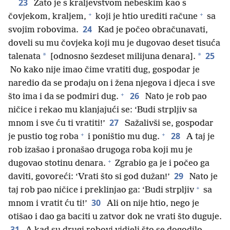
23
Zato je s kraljevstvom nebeskim kao s
+
+
čovjekom, kraljem,
koji je htio urediti račune
sa
24
svojim robovima.
Kad je počeo obračunavati,
doveli su mu čovjeka koji mu je dugovao deset tisuća
25
*
*
talenata
[odnosno šezdeset milijuna denara].
No kako nije imao čime vratiti dug, gospodar je
naredio da se prodaju on i žena njegova i djeca i sve
+
26
što ima i da se podmiri dug.
Nato je rob pao
ničice i rekao mu klanjajući se: ‘Budi strpljiv sa
27
mnom i sve ću ti vratiti!’
Sažalivši se, gospodar
+
+
28
je pustio tog roba
i poništio mu dug.
A taj je
rob izašao i pronašao drugoga roba koji mu je
+
dugovao stotinu denara.
Zgrabio ga je i počeo ga
29
daviti, govoreći: ‘Vrati što si god dužan!’
Nato je
+
taj rob pao ničice i preklinjao ga: ‘Budi strpljiv
sa
30
mnom i vratit ću ti!’
Ali on nije htio, nego je
otišao i dao ga baciti u zatvor dok ne vrati što duguje.
31