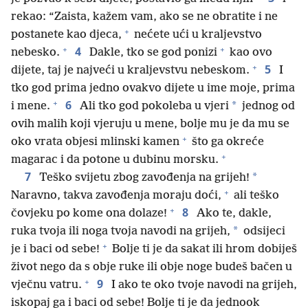
rekao: “Zaista, kažem vam, ako se ne obratite i ne
+
postanete kao djeca,
nećete ući u kraljevstvo
+
+
4
nebesko.
Dakle, tko se god ponizi
kao ovo
+
5
dijete, taj je najveći u kraljevstvu nebeskom.
I
tko god prima jedno ovakvo dijete u ime moje, prima
+
6
*
i mene.
Ali tko god pokoleba u vjeri
jednog od
ovih malih koji vjeruju u mene, bolje mu je da mu se
+
oko vrata objesi mlinski kamen
što ga okreće
+
magarac i da potone u dubinu morsku.
7
*
Teško svijetu zbog zavođenja na grijeh!
+
Naravno, takva zavođenja moraju doći,
ali teško
+
8
čovjeku po kome ona dolaze!
Ako te, dakle,
*
ruka tvoja ili noga tvoja navodi na grijeh,
odsijeci
+
je i baci od sebe!
Bolje ti je da sakat ili hrom dobiješ
život nego da s obje ruke ili obje noge budeš bačen u
+
9
vječnu vatru.
I ako te oko tvoje navodi na grijeh,
iskopaj ga i baci od sebe! Bolje ti je da jednook