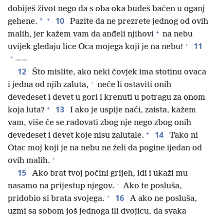
dobiješ život nego da s oba oka budeš bačen u oganj
+
10
*
gehene.
Pazite da ne prezrete jednog od ovih
+
malih, jer kažem vam da anđeli njihovi
na nebu
+
11
uvijek gledaju lice Oca mojega koji je na nebu!
*
——
12
Što mislite, ako neki čovjek ima stotinu ovaca
+
i jedna od njih zaluta,
neće li ostaviti onih
devedeset i devet u gori i krenuti u potragu za onom
+
13
koja luta?
I ako je uspije naći, zaista, kažem
vam, više će se radovati zbog nje nego zbog onih
+
14
devedeset i devet koje nisu zalutale.
Tako ni
Otac moj koji je na nebu ne želi da pogine ijedan od
+
ovih malih.
15
Ako brat tvoj počini grijeh, idi i ukaži mu
+
nasamo na prijestup njegov.
Ako te posluša,
+
16
pridobio si brata svojega.
A ako ne posluša,
uzmi sa sobom još jednoga ili dvojicu, da svaka