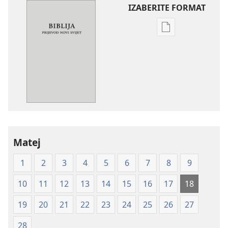
IZABERITE FORMAT
Postavke
preuzimanja
naših
izdanja
Biblija
—
prijevod
Novi
svijet
Matej
(mekane
korice)
1
2
3
4
5
6
7
8
9
10
11
12
13
14
15
16
17
18
19
20
21
22
23
24
25
26
27
28