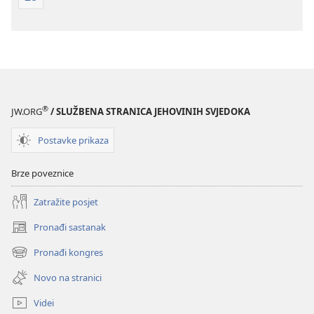
®
JW.ORG
/ SLUŽBENA STRANICA JEHOVINIH SVJEDOKA
Postavke prikaza
Brze poveznice
Zatražite posjet
Pronađi sastanak
(otvara
se
Pronađi kongres
(otvara
novi
se
prozor)
Novo na stranici
novi
prozor)
Videi