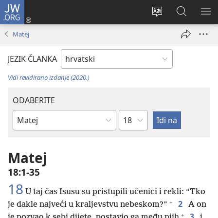
JW.ORG
Prijava
(otvara
Promijeni
JW.ORG
PO
se
jezik
|
IZ
Matej
novi
Pretraga
prozor)
JEZIK ČLANKA
Vidi revidirano izdanje (2020.)
ODABERITE
Poglavlje
Biblijska
knjiga
Matej
18:1-35
18
U taj čas Isusu su pristupili učenici i rekli: “Tko
+
2
je dakle najveći u kraljevstvu nebeskom?”
A on
+
3
je pozvao k sebi dijete, postavio ga među njih
i