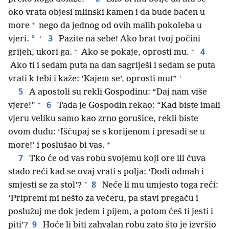
oko vrata objesi mlinski kamen i da bude bačen u
+
more
nego da jednog od ovih malih pokoleba u
+
3
*
vjeri.
Pazite na sebe! Ako brat tvoj počini
+
+
4
grijeh, ukori ga.
Ako se pokaje, oprosti mu.
Ako ti i sedam puta na dan sagriješi i sedam se puta
+
vrati k tebi i kaže: ‘Kajem se’, oprosti mu!”
5
A apostoli su rekli Gospodinu: “Daj nam više
+
6
vjere!”
Tada je Gospodin rekao: “Kad biste imali
vjeru veliku samo kao zrno gorušice, rekli biste
ovom dudu: ‘Iščupaj se s korijenom i presadi se u
+
more!’ i poslušao bi vas.
7
Tko će od vas robu svojemu koji ore ili čuva
stado reći kad se ovaj vrati s polja: ‘Dođi odmah i
8
*
smjesti se za stol’?
Neće li mu umjesto toga reći:
‘Pripremi mi nešto za večeru, pa stavi pregaču i
poslužuj me dok jedem i pijem, a potom ćeš ti jesti i
9
piti’?
Hoće li biti zahvalan robu zato što je izvršio