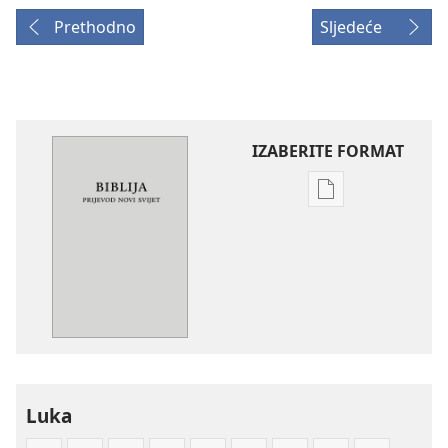
Prethodno
Sljedeće
IZABERITE FORMAT
Postavke
preuzimanja
naših
izdanja
Biblija
—
prijevod
Novi
svijet
Luka
(mekane
korice)