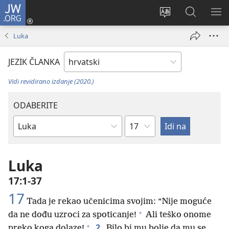
JW.ORG
Prijava
(otvara
Promijeni
JW.ORG
PO
se
jezik
|
IZ
Luka
novi
Pretraga
prozor)
JEZIK ČLANKA
Vidi revidirano izdanje (2020.)
ODABERITE
Poglavlje
Biblijska
knjiga
Luka
17:1-37
17
Tada je rekao učenicima svojim: “Nije moguće
+
da ne dođu uzroci za spoticanje!
Ali teško onome
+
2
preko koga dolaze!
Bilo bi mu bolje da mu se