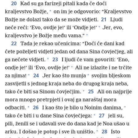
20
Kad su ga farizeji pitali kada će doći
+
kraljevstvo Božje,
on im je odgovorio: “Kraljevstvo
21
Božje ne dolazi tako da se može vidjeti.
Ljudi
+
neće reći: ‘Evo, ovdje je!’ ili ‘Ondje je!’
Jer, evo,
+
kraljevstvo je Božje među vama.”
22
Tada je rekao učenicima: “Doći će dani kad
ćete poželjeti vidjeti jedan od dana Sina čovječjeg, ali
+
23
ga nećete vidjeti.
I ljudi će vam govoriti: ‘Eno,
+
ondje je!’ ili ‘Evo, ovdje je!’
Ali ne izlazite i ne trčite
+
+
24
za njima!
Jer kao što munja
svojim bljeskom
zasvijetli s jednog kraja neba do drugog kraja neba,
+
25
tako će biti sa Sinom čovječjim.
Ali on najprije
mora mnogo pretrpjeti i ovaj ga naraštaj mora
+
+
26
odbaciti.
I kao što je bilo u Noinim danima,
+
27
tako će biti i u dane Sina čovječjega:
jeli su,
pili, ženili se i udavali sve do dana kad je Noa ušao u
+
28
arku. I došao je potop i sve ih uništio.
Isto