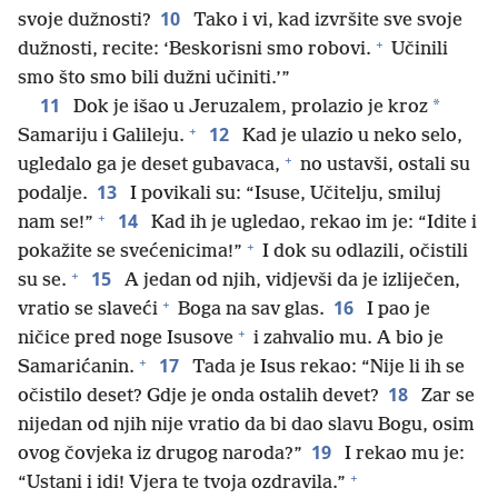
10
svoje dužnosti?
Tako i vi, kad izvršite sve svoje
+
dužnosti, recite: ‘Beskorisni smo robovi.
Učinili
smo što smo bili dužni učiniti.’”
11
*
Dok je išao u Jeruzalem, prolazio je kroz
+
12
Samariju i Galileju.
Kad je ulazio u neko selo,
+
ugledalo ga je deset gubavaca,
no ustavši, ostali su
13
podalje.
I povikali su: “Isuse, Učitelju, smiluj
+
14
nam se!”
Kad ih je ugledao, rekao im je: “Idite i
+
pokažite se svećenicima!”
I dok su odlazili, očistili
+
15
su se.
A jedan od njih, vidjevši da je izliječen,
+
16
vratio se slaveći
Boga na sav glas.
I pao je
+
ničice pred noge Isusove
i zahvalio mu. A bio je
+
17
Samarićanin.
Tada je Isus rekao: “Nije li ih se
18
očistilo deset? Gdje je onda ostalih devet?
Zar se
nijedan od njih nije vratio da bi dao slavu Bogu, osim
19
ovog čovjeka iz drugog naroda?”
I rekao mu je:
+
“Ustani i idi! Vjera te tvoja ozdravila.”