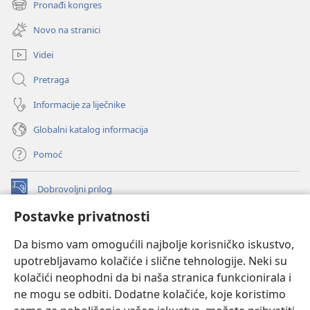
Pronađi kongres
(otvara
novi
se
prozor)
Novo na stranici
novi
prozor)
Videi
Pretraga
Informacije za liječnike
Globalni katalog informacija
Pomoć
Dobrovoljni prilog
(otvara
se
Postavke privatnosti
novi
INTERNETSKA BIBLIOTEKA Watchtower
(otvara
prozor)
Da bismo vam omogućili najbolje korisničko iskustvo,
se
®
JW Hub
upotrebljavamo kolačiće i slične tehnologije. Neki su
novi
(otvara
prozor)
kolačići neophodni da bi naša stranica funkcionirala i
se
®
JW Library
novi
ne mogu se odbiti. Dodatne kolačiće, koje koristimo
prozor)