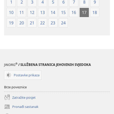
1
2
3
4
5
6
7
8
9
10
11
12
13
14
15
16
17
18
19
20
21
22
23
24
®
JW.ORG
/ SLUŽBENA STRANICA JEHOVINIH SVJEDOKA
Postavke prikaza
Brze poveznice
Zatražite posjet
Pronađi sastanak
(otvara
se