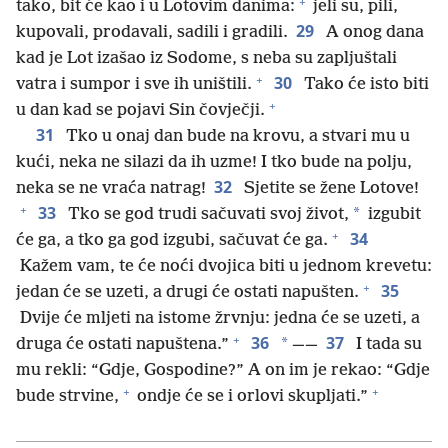
+
tako, bit će kao i u Lotovim danima:
jeli su, pili,
29
kupovali, prodavali, sadili i gradili.
A onog dana
kad je Lot izašao iz Sodome, s neba su zapljuštali
+
30
vatra i sumpor i sve ih uništili.
Tako će isto biti
+
u dan kad se pojavi Sin čovječji.
31
Tko u onaj dan bude na krovu, a stvari mu u
kući, neka ne silazi da ih uzme! I tko bude na polju,
32
neka se ne vraća natrag!
Sjetite se žene Lotove!
+
33
*
Tko se god trudi sačuvati svoj život,
izgubit
+
34
će ga, a tko ga god izgubi, sačuvat će ga.
Kažem vam, te će noći dvojica biti u jednom krevetu:
+
35
jedan će se uzeti, a drugi će ostati napušten.
Dvije će mljeti na istome žrvnju: jedna će se uzeti, a
+
36
37
*
druga će ostati napuštena.”
——
I tada su
mu rekli: “Gdje, Gospodine?” A on im je rekao: “Gdje
+
+
bude strvine,
ondje će se i orlovi skupljati.”