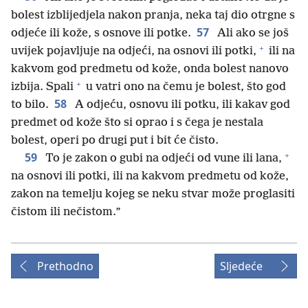
bolest izblijedjela nakon pranja, neka taj dio otrgne s
57
odjeće ili kože, s osnove ili potke.
Ali ako se još
+
uvijek pojavljuje na odjeći, na osnovi ili potki,
ili na
kakvom god predmetu od kože, onda bolest nanovo
+
izbija. Spali
u vatri ono na čemu je bolest, što god
58
to bilo.
A odjeću, osnovu ili potku, ili kakav god
predmet od kože što si oprao i s čega je nestala
bolest, operi po drugi put i bit će čisto.
+
59
To je zakon o gubi na odjeći od vune ili lana,
na osnovi ili potki, ili na kakvom predmetu od kože,
zakon na temelju kojeg se neku stvar može proglasiti
čistom ili nečistom.”
Prethodno
Sljedeće