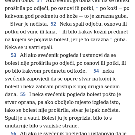
51
sedam dana.
Ako sedmoga dana vidi da se bolest
+
proširila po odjeći, po osnovi ili potki,
po koži — po
kakvom god predmetu od kože — to je zarazna guba.
+
52
Stvar je nečista.
Neka spali odjeću, osnovu ili
+
potku od vune ili lana,
ili bilo kakav kožni predmet
+
na kojem se pojavila bolest, jer je to zarazna
guba.
Neka se u vatri spali.
53
Ali ako svećenik pogleda i ustanovi da se
bolest nije proširila po odjeći, po osnovi ili potki, ili
+
54
po bilo kakvom predmetu od kože,
neka
svećenik zapovjedi da se opere stvar na kojoj je
bolest i neka zabrani pristup k njoj drugih sedam
55
dana.
I neka svećenik pogleda bolest pošto je
stvar oprana, pa ako oboljelo mjesto izgleda isto,
iako se bolest nije proširila, stvar je ipak nečista.
Spali je u vatri. Bolest ju je progrizla, bilo to s
unutarnje bilo s vanjske strane.
56
Ali ako je svećenik pogledao i ustanovio da je