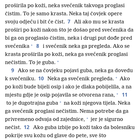
proširila po koži, neka svećenik takvoga proglasi
čistim. To je samo krasta. Neka taj čovjek opere
7
svoju odjeću i bit će čist.
Ali ako mu se krasta
proširi po koži nakon što je došao pred svećenika da
bi ga on proglasio čistim, neka i drugi put dođe pred
+
8
svećenika
i svećenik neka ga pregleda. Ako se
krasta proširila po koži, neka ga svećenik proglasi
+
nečistim. To je guba.
9
Ako se na čovjeku pojavi guba, neka ga dovedu
+
10
k svećeniku.
Neka ga svećenik pregleda.
Ako
po koži bude bijeli osip i ako je dlaka pobijelila, a na
+
11
mjestu gdje je osip pojavila se otvorena rana,
+
to je dugotrajna guba
na koži njegova tijela. Neka
ga svećenik proglasi nečistim. Nema potrebe da ga
+
privremeno odvaja od zajednice,
jer je sigurno
12
nečist.
Ako guba izbije po koži tako da bolesniku
pokrije svu kožu od glave do pete, sve što