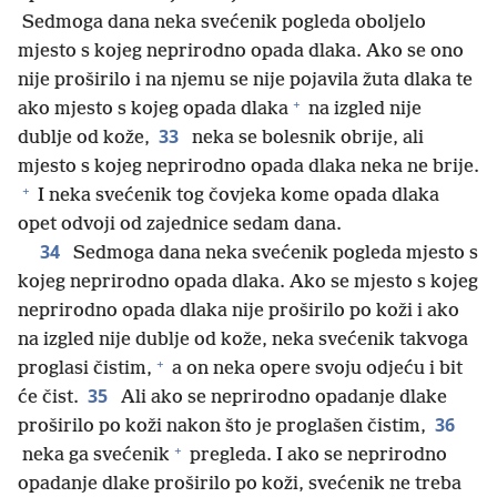
Sedmoga dana neka svećenik pogleda oboljelo
mjesto s kojeg neprirodno opada dlaka. Ako se ono
nije proširilo i na njemu se nije pojavila žuta dlaka te
+
ako mjesto s kojeg opada dlaka
na izgled nije
33
dublje od kože,
neka se bolesnik obrije, ali
mjesto s kojeg neprirodno opada dlaka neka ne brije.
+
I neka svećenik tog čovjeka kome opada dlaka
opet odvoji od zajednice sedam dana.
34
Sedmoga dana neka svećenik pogleda mjesto s
kojeg neprirodno opada dlaka. Ako se mjesto s kojeg
neprirodno opada dlaka nije proširilo po koži i ako
na izgled nije dublje od kože, neka svećenik takvoga
+
proglasi čistim,
a on neka opere svoju odjeću i bit
35
će čist.
Ali ako se neprirodno opadanje dlake
36
proširilo po koži nakon što je proglašen čistim,
+
neka ga svećenik
pregleda. I ako se neprirodno
opadanje dlake proširilo po koži, svećenik ne treba