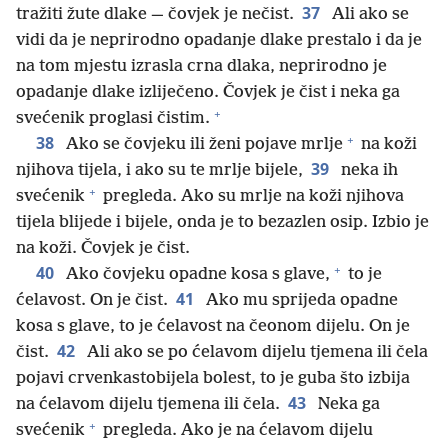
37
tražiti žute dlake — čovjek je nečist.
Ali ako se
vidi da je neprirodno opadanje dlake prestalo i da je
na tom mjestu izrasla crna dlaka, neprirodno je
opadanje dlake izliječeno. Čovjek je čist i neka ga
+
svećenik proglasi čistim.
+
38
Ako se čovjeku ili ženi pojave mrlje
na koži
39
njihova tijela, i ako su te mrlje bijele,
neka ih
+
svećenik
pregleda. Ako su mrlje na koži njihova
tijela blijede i bijele, onda je to bezazlen osip. Izbio je
na koži. Čovjek je čist.
+
40
Ako čovjeku opadne kosa s glave,
to je
41
ćelavost. On je čist.
Ako mu sprijeda opadne
kosa s glave, to je ćelavost na čeonom dijelu. On je
42
čist.
Ali ako se po ćelavom dijelu tjemena ili čela
pojavi crvenkastobijela bolest, to je guba što izbija
43
na ćelavom dijelu tjemena ili čela.
Neka ga
+
svećenik
pregleda. Ako je na ćelavom dijelu