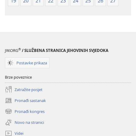
19
20
21
22
23
24
25
26
27
®
JW.ORG
/ SLUŽBENA STRANICA JEHOVINIH SVJEDOKA
Postavke prikaza
Brze poveznice
Zatražite posjet
Pronađi sastanak
(otvara
se
Pronađi kongres
(otvara
novi
se
prozor)
Novo na stranici
novi
prozor)
Videi