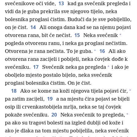
13
svećenikove oči vide,
kad ga svećenik pregleda i
vidi da je guba prekrila sve njegovo tijelo, neka
bolesnika proglasi čistim. Budući da je sve pobijelilo,
14
on je čist.
Ali onoga dana kad se na njemu pojavi
+
15
otvorena rana, bit će nečist.
Neka svećenik
pogleda otvorenu ranu, i neka ga proglasi nečistim.
+
16
Otvorena je rana nečista. To je guba.
Ali ako
otvorena rana zacijeli i pobijeli, neka čovjek dođe k
+
17
svećeniku.
Svećenik neka ga pregleda
i ako je
oboljelo mjesto postalo bijelo, neka svećenik
proglasi bolesnika čistim. On je čist.
+
18
Ako se kome na koži njegova tijela pojavi čir,
19
pa zatim zacijeli,
a na mjestu čira pojavi se bijeli
osip ili crvenkastobijela mrlja, neka se taj čovjek
+
20
pokaže svećeniku.
Neka svećenik to pregleda,
pa ako su tragovi bolesti na izgled dublji od kože i
ako je dlaka na tom mjestu pobijelila, neka svećenik