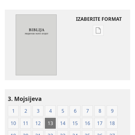
IZABERITE FORMAT
Postavke
preuzimanja
naših
izdanja
Biblija
—
prijevod
Novi
svijet
3. Mojsijeva
(mekane
korice)
1
2
3
4
5
6
7
8
9
10
11
12
13
14
15
16
17
18