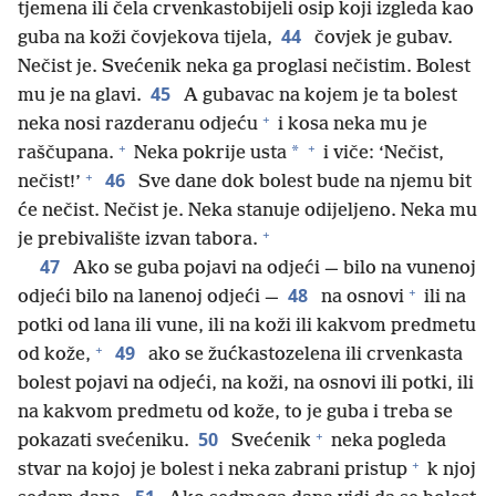
tjemena ili čela crvenkastobijeli osip koji izgleda kao
44
guba na koži čovjekova tijela,
čovjek je gubav.
Nečist je. Svećenik neka ga proglasi nečistim. Bolest
45
mu je na glavi.
A gubavac na kojem je ta bolest
+
neka nosi razderanu odjeću
i kosa neka mu je
+
+
*
raščupana.
Neka pokrije usta
i viče: ‘Nečist,
+
46
nečist!’
Sve dane dok bolest bude na njemu bit
će nečist. Nečist je. Neka stanuje odijeljeno. Neka mu
+
je prebivalište izvan tabora.
47
Ako se guba pojavi na odjeći — bilo na vunenoj
+
48
odjeći bilo na lanenoj odjeći —
na osnovi
ili na
potki od lana ili vune, ili na koži ili kakvom predmetu
+
49
od kože,
ako se žućkastozelena ili crvenkasta
bolest pojavi na odjeći, na koži, na osnovi ili potki, ili
na kakvom predmetu od kože, to je guba i treba se
+
50
pokazati svećeniku.
Svećenik
neka pogleda
+
stvar na kojoj je bolest i neka zabrani pristup
k njoj