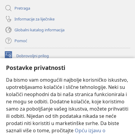
Pretraga
Informacije za liječnike
Globalni katalog informacija
Pomoć
Dobrovoljni prilog
(otvara
se
Postavke privatnosti
novi
INTERNETSKA BIBLIOTEKA Watchtower
(otvara
prozor)
Da bismo vam omogućili najbolje korisničko iskustvo,
se
®
JW Hub
upotrebljavamo kolačiće i slične tehnologije. Neki su
novi
(otvara
prozor)
kolačići neophodni da bi naša stranica funkcionirala i
se
®
JW Library
novi
ne mogu se odbiti. Dodatne kolačiće, koje koristimo
prozor)
samo za poboljšanje vašeg iskustva, možete prihvatiti
Watchtower Library
ili odbiti. Nijedan od tih podataka nikada se neće
prodati niti koristiti u marketinške svrhe. Da biste
saznali više o tome, pročitajte
Opću izjavu o