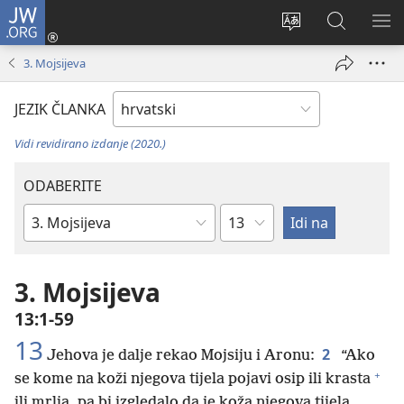
JW.ORG
Prijava
(otvara
Promijeni
JW.ORG
PO
se
jezik
|
IZ
3. Mojsijeva
novi
Pretraga
prozor)
JEZIK ČLANKA
Vidi revidirano izdanje (2020.)
ODABERITE
Poglavlje
Biblijska
knjiga
3. Mojsijeva
13:1-59
13
2
Jehova je dalje rekao Mojsiju i Aronu:
“Ako
+
se kome na koži njegova tijela pojavi osip ili krasta
ili mrlja, pa bi izgledalo da je koža njegova tijela