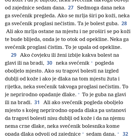
od kože i da je blijedo, neka svećenik takvoga odvoji
27
od zajednice sedam dana.
Sedmoga dana neka
ga svećenik pregleda. Ako se mrlja širi po koži, neka
28
ga svećenik proglasi nečistim. Ta je bolest guba.
Ali ako mrlja ostane na mjestu i ne proširi se po koži
te bude blijeda, onda je to otok od opekline. Neka ga
svećenik proglasi čistim. To je upala od opekline.
29
Ako čovjeku ili ženi izbije kakva bolest na
+
30
glavi ili na bradi,
neka svećenik
pogleda
oboljelo mjesto. Ako su tragovi bolesti na izgled
dublji od kože i ako je dlaka na tom mjestu žuta i
rijetka, neka svećenik takvoga proglasi nečistim. To
+
je neprirodno opadanje dlake.
To je guba na glavi
31
ili na bradi.
Ali ako svećenik pogleda oboljelo
mjesto s kojeg neprirodno opada dlaka pa ustanovi
da tragovi bolesti nisu dublji od kože i da na njemu
nema crne dlake, neka svećenik bolesnika kome
+
+
32
opada dlaka odvoji od zajednice
sedam dana.