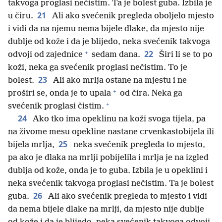
takvoga proglasi nečistim. Ta je bolest guba. Izbila je
21
u čiru.
Ali ako svećenik pregleda oboljelo mjesto
i vidi da na njemu nema bijele dlake, da mjesto nije
dublje od kože i da je blijedo, neka svećenik takvoga
+
22
odvoji od zajednice
sedam dana.
Širi li se to po
koži, neka ga svećenik proglasi nečistim. To je
23
bolest.
Ali ako mrlja ostane na mjestu i ne
+
proširi se, onda je to upala
od čira. Neka ga
+
svećenik proglasi čistim.
24
Ako tko ima opeklinu na koži svoga tijela, pa
na živome mesu opekline nastane crvenkastobijela ili
25
bijela mrlja,
neka svećenik pregleda to mjesto,
pa ako je dlaka na mrlji pobijelila i mrlja je na izgled
dublja od kože, onda je to guba. Izbila je u opeklini i
neka svećenik takvoga proglasi nečistim. Ta je bolest
26
guba.
Ali ako svećenik pregleda to mjesto i vidi
da nema bijele dlake na mrlji, da mjesto nije dublje