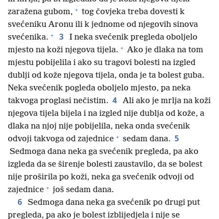
+
zaražena gubom,
tog čovjeka treba dovesti k
svećeniku Aronu ili k jednome od njegovih sinova
+
3
svećenika.
I neka svećenik pregleda oboljelo
+
mjesto na koži njegova tijela.
Ako je dlaka na tom
mjestu pobijelila i ako su tragovi bolesti na izgled
dublji od kože njegova tijela, onda je ta bolest guba.
Neka svećenik pogleda oboljelo mjesto, pa neka
4
takvoga proglasi nečistim.
Ali ako je mrlja na koži
njegova tijela bijela i na izgled nije dublja od kože, a
dlaka na njoj nije pobijelila, neka onda svećenik
+
5
odvoji takvoga od zajednice
sedam dana.
Sedmoga dana neka ga svećenik pregleda, pa ako
izgleda da se širenje bolesti zaustavilo, da se bolest
nije proširila po koži, neka ga svećenik odvoji od
+
zajednice
još sedam dana.
6
Sedmoga dana neka ga svećenik po drugi put
pregleda, pa ako je bolest izblijedjela i nije se