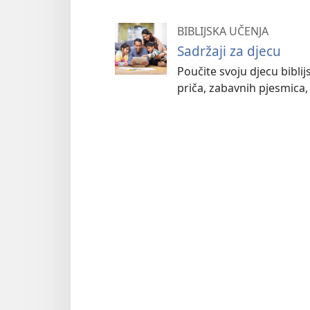
BIBLIJSKA UČENJA
Sadržaji za djecu
Poučite svoju djecu bibl
priča, zabavnih pjesmica, 