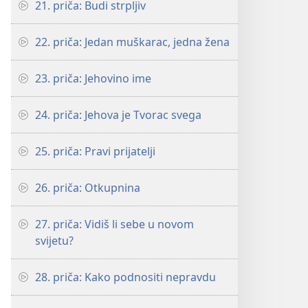
21. priča: Budi strpljiv
22. priča: Jedan muškarac, jedna žena
23. priča: Jehovino ime
24. priča: Jehova je Tvorac svega
25. priča: Pravi prijatelji
26. priča: Otkupnina
27. priča: Vidiš li sebe u novom
svijetu?
28. priča: Kako podnositi nepravdu