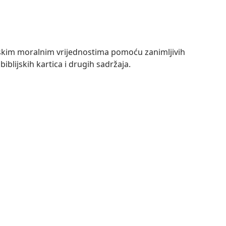
ijskim moralnim vrijednostima pomoću zanimljivih
biblijskih kartica i drugih sadržaja.