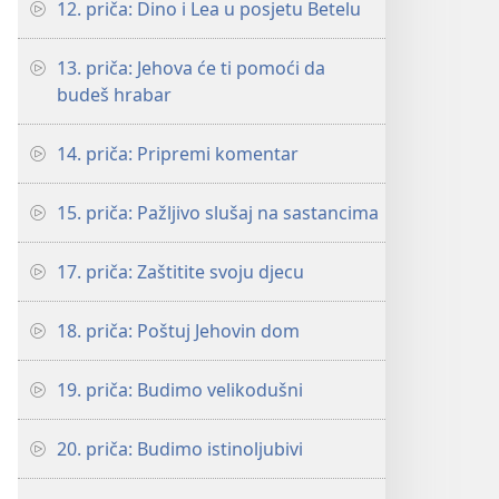
12. priča: Dino i Lea u posjetu Betelu
13. priča: Jehova će ti pomoći da
budeš hrabar
14. priča: Pripremi komentar
15. priča: Pažljivo slušaj na sastancima
17. priča: Zaštitite svoju djecu
18. priča: Poštuj Jehovin dom
19. priča: Budimo velikodušni
20. priča: Budimo istinoljubivi