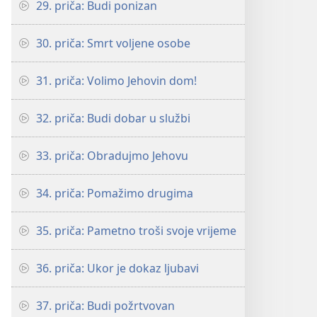
29. priča: Budi ponizan
30. priča: Smrt voljene osobe
31. priča: Volimo Jehovin dom!
32. priča: Budi dobar u službi
33. priča: Obradujmo Jehovu
34. priča: Pomažimo drugima
35. priča: Pametno troši svoje vrijeme
36. priča: Ukor je dokaz ljubavi
37. priča: Budi požrtvovan