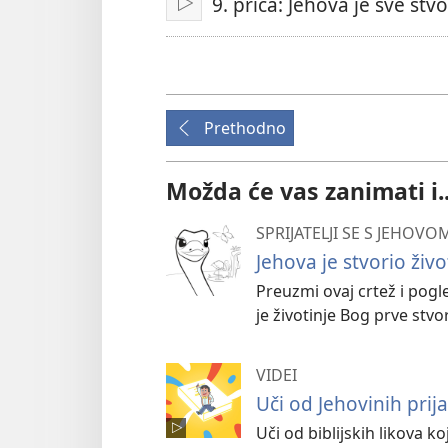
9. priča: Jehova je sve stvo
Pokreni
Prethodno
Možda će vas zanimati i..
SPRIJATELJI SE S JEHOV
Jehova je stvorio živo
Preuzmi ovaj crtež i pogle
je životinje Bog prve stvor
VIDEI
Uči od Jehovinih prija
Uči od biblijskih likova koji