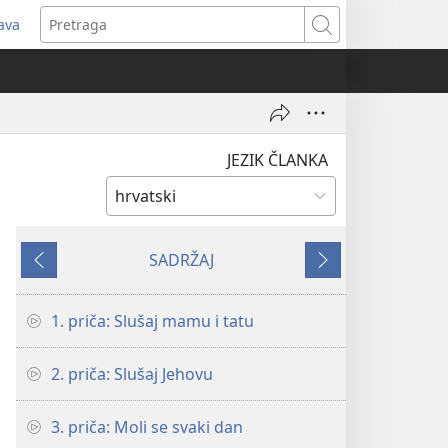
java
tvara
Pretraga
vi
ozor)
JEZIK ČLANKA
SADRŽAJ
Prethodno
Sljedeće
1. priča: Slušaj mamu i tatu
2. priča: Slušaj Jehovu
3. priča: Moli se svaki dan