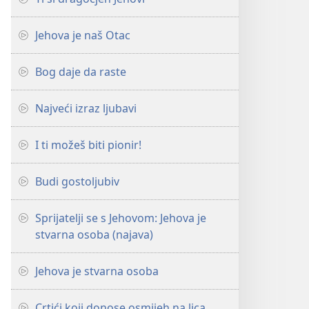
Jehova je naš Otac
Bog daje da raste
Najveći izraz ljubavi
I ti možeš biti pionir!
Budi gostoljubiv
Sprijatelji se s Jehovom: Jehova je
stvarna osoba (najava)
Jehova je stvarna osoba
Crtići koji donose osmijeh na lica