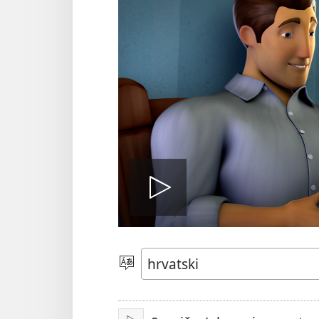
Pokreni
video
Jezik