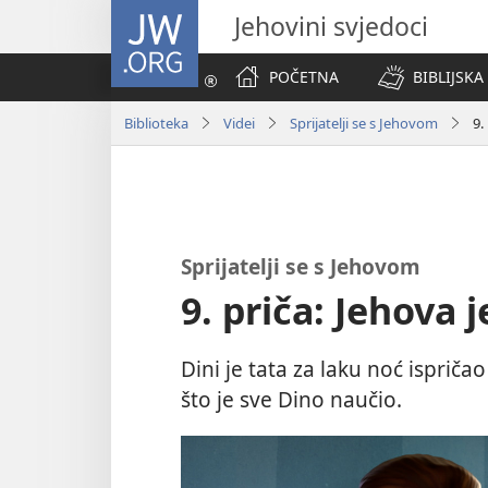
JW.ORG
Jehovini svjedoci
POČETNA
BIBLIJSKA
Biblioteka
Videi
Sprijatelji se s Jehovom
9.
Sprijatelji se s Jehovom
9. priča: Jehova j
Dini je tata za laku noć ispriča
što je sve Dino naučio.