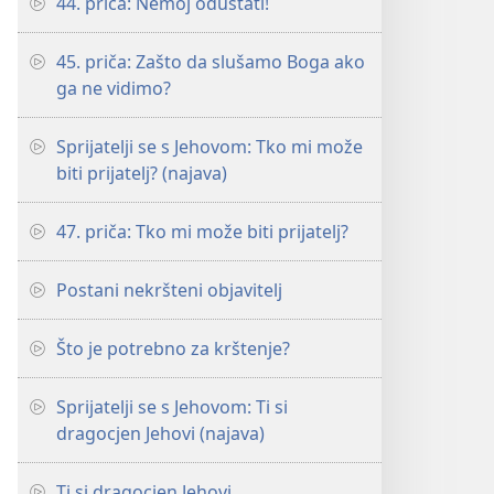
44. priča: Nemoj odustati!
45. priča: Zašto da slušamo Boga ako
ga ne vidimo?
Sprijatelji se s Jehovom: Tko mi može
biti prijatelj? (najava)
47. priča: Tko mi može biti prijatelj?
Postani nekršteni objavitelj
Što je potrebno za krštenje?
Sprijatelji se s Jehovom: Ti si
dragocjen Jehovi (najava)
Ti si dragocjen Jehovi