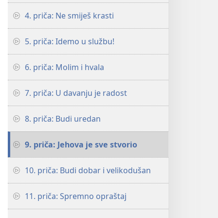
4. priča: Ne smiješ krasti
5. priča: Idemo u službu!
6. priča: Molim i hvala
7. priča: U davanju je radost
8. priča: Budi uredan
9. priča: Jehova je sve stvorio
10. priča: Budi dobar i velikodušan
11. priča: Spremno opraštaj