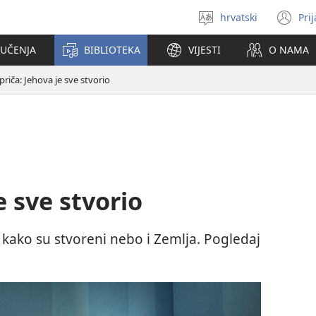
hrvatski
Pri
Izaberi
(o
jezik
se
 UČENJA
BIBLIOTEKA
VIJESTI
O NAMA
no
pr
 priča: Jehova je sve stvorio
e sve stvorio
o kako su stvoreni nebo i Zemlja. Pogledaj