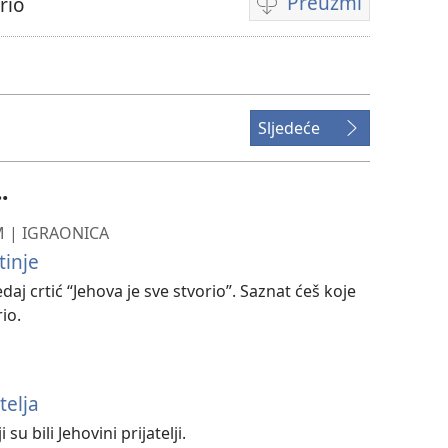
Preuzmi
rio
Postavke
za
preuzimanje
videosadržaja
Sljedeće
.
OM | IGRAONICA
tinje
daj crtić “Jehova je sve stvorio”. Saznat ćeš koje
io.
telja
 su bili Jehovini prijatelji.