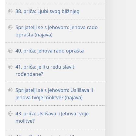
38. priča: Ljubi svog bližnjeg
Sprijatelji se s Jehovom: Jehova rado
oprašta (najava)
40. priča: Jehova rado oprašta
41. priča: Je li u redu slaviti
rođendane?
Sprijatelji se s Jehovom: Uslišava li
Jehova tvoje molitve? (najava)
43. priča: Uslišava li Jehova tvoje
molitve?