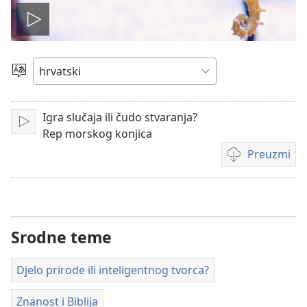
Pokreni
video
Jezik
Igra slučaja ili čudo stvaranja?
Pokreni
Rep morskog konjica
Preuzmi
Postavke
za
preuzimanje
videosadržaja
Srodne teme
Djelo prirode ili inteligentnog tvorca?
Znanost i Biblija