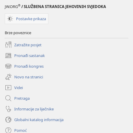
®
JW.ORG
/ SLUŽBENA STRANICA JEHOVINIH SVJEDOKA
Postavke prikaza
Brze poveznice
Zatražite posjet
Pronađi sastanak
(otvara
se
Pronađi kongres
(otvara
novi
se
prozor)
Novo na stranici
novi
prozor)
Videi
Pretraga
Informacije za liječnike
Globalni katalog informacija
Pomoć