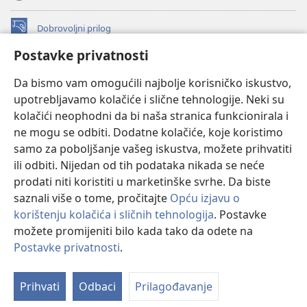
Dobrovoljni prilog
(otvara
se
Postavke privatnosti
novi
INTERNETSKA BIBLIOTEKA Watchtower
(otvara
prozor)
Da bismo vam omogućili najbolje korisničko iskustvo,
se
®
JW Hub
upotrebljavamo kolačiće i slične tehnologije. Neki su
novi
(otvara
prozor)
kolačići neophodni da bi naša stranica funkcionirala i
se
®
JW Library
novi
ne mogu se odbiti. Dodatne kolačiće, koje koristimo
prozor)
samo za poboljšanje vašeg iskustva, možete prihvatiti
Watchtower Library
ili odbiti. Nijedan od tih podataka nikada se neće
prodati niti koristiti u marketinške svrhe. Da biste
saznali više o tome, pročitajte
Opću izjavu o
korištenju kolačića i sličnih tehnologija
. Postavke
Copyright
© 2026 Watch Tower Bible and Tract Society of Pennsylvania.
možete promijeniti bilo kada tako da odete na
UVJETI KORIŠTENJA
|
IZJAVA O PRIVATNOSTI
|
POSTAVKE
Postavke privatnosti
.
PRIVATNOSTI
Prihvati
Odbaci
Prilagođavanje