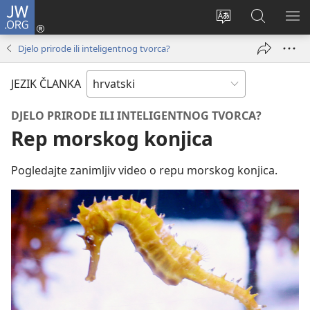
JW.ORG
Prijava
(otvara
Promijeni
JW.ORG
PO
se
jezik
|
IZ
Djelo prirode ili inteligentnog tvorca?
novi
Pretraga
prozor)
JEZIK ČLANKA
DJELO PRIRODE ILI INTELIGENTNOG TVORCA?
Rep morskog konjica
Pogledajte zanimljiv video o repu morskog konjica.