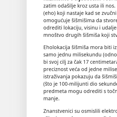
zatim odašilje kroz usta ili nos
(eho) koji nastaje kad se zvučn
omogućuje šišmišima da stvore 
odrediti lokaciju, visinu i udal
mnoštvo drugih šišmiša koji st
Eholokacija šišmiša mora biti iz
samo jednu milisekundu (odnos
bi svoj cilj za čak 17 centimeta
preciznost veća od jedne mili
istraživanja pokazuju da šišmi
(što je 100-milijunti dio sekun
predmeta mogu odrediti s točn
manje.
Znanstvenici su osmislili elektro