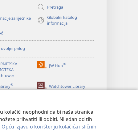
prozor)
Pretraga
Globalni katalog
macije za liječnike
informacija
oć
ovoljni prilog
ERNETSKA
®
JW Hub
(otvara
LIOTEKA
se
chtower
novi
®
prozor)
ibrary
Watchtower Library
su kolačići neophodni da bi naša stranica
ete prihvatiti ili odbiti. Nijedan od tih
e
Opću izjavu o korištenju kolačića i sličnih
ATNOSTI
|
POSTAVKE PRIVATNOSTI