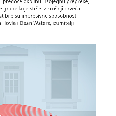
 predoče okolinu i izbjegnu prepreke,
e grane koje strše iz krošnji drveća.
vat bile su impresivne sposobnosti
n Hoyle i Dean Waters, izumitelji