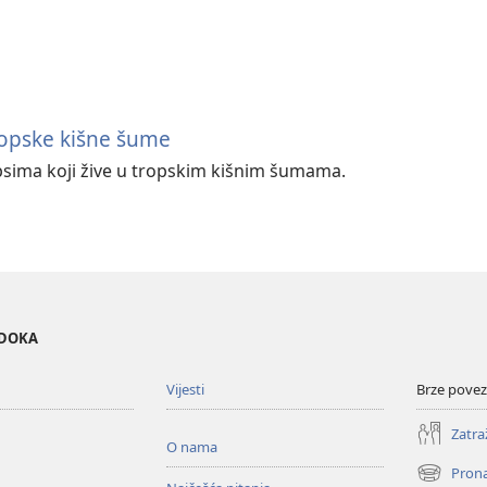
ropske kišne šume
ipsima koji žive u tropskim kišnim šumama.
EDOKA
Vijesti
Brze povez
Zatra
O nama
Prona
(otvara