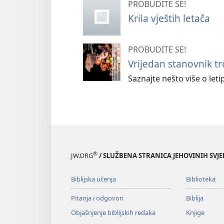
PROBUDITE SE!
Krila vještih letača
PROBUDITE SE!
Vrijedan stanovnik t
Saznajte nešto više o let
®
JW.ORG
/ SLUŽBENA STRANICA JEHOVINIH SVJ
Biblijska učenja
Biblioteka
Pitanja i odgovori
Biblija
Objašnjenje biblijskih redaka
Knjige