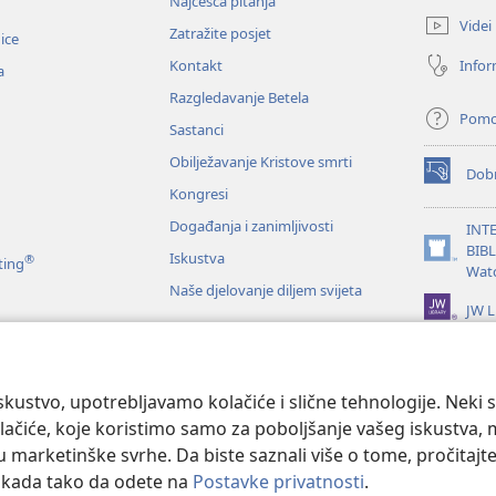
Najčešća pitanja
se
Videi
Zatražite posjet
novi
nice
prozor)
Infor
Kontakt
a
Razgledavanje Betela
Pom
Sastanci
Obilježavanje Kristove smrti
Dobr
(otvara
Kongresi
se
novi
Događanja i zanimljivosti
INT
prozor)
BIB
Iskustva
®
(otvara
ting
Wat
se
Naše djelovanje diljem svijeta
novi
JW L
prozor)
je Biblije
kustvo, upotrebljavamo kolačiće i slične tehnologije. Neki 
ačiće, koje koristimo samo za poboljšanje vašeg iskustva, mož
 u marketinške svrhe. Da biste saznali više o tome, pročitajt
o kada tako da odete na
Postavke privatnosti
.
 and Tract Society of Pennsylvania.
UVJETI KORIŠTENJA
|
IZJAVA O PRIV