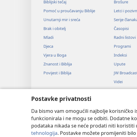
Biblijski tečaj
Brošure
Pomoć u proučavanju Biblije
Letci i poziv
Unutarnji mir i sreća
Serije članak
Brak i obitelj
Časopisi
Mladi
Radni listovi
Djeca
Programi
Vjera u Boga
Indeksi
Znanost i Biblija
Upute
Povijest i Biblija
JW Broadcas
Videi
Glazba
Postavke privatnosti
Audiodrame
Dramsko čitan
Da bismo vam omogućili najbolje korisničko is
funkcionirala i ne mogu se odbiti. Dodatne kol
podataka nikada se neće prodati niti koristiti
tehnologija
. Postavke možete promijeniti bil
Copyright
© 2026 Watch Tower Bible