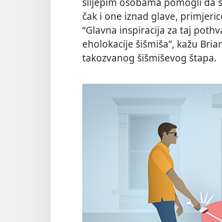
slijepim osobama pomogli da si
čak i one iznad glave, primjeric
“Glavna inspiracija za taj poth
eholokacije šišmiša”, kažu Bria
takozvanog šišmiševog štapa.