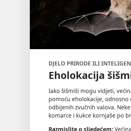
DJELO PRIRODE ILI INTELIG
Eholokacija šišm
Iako šišmiši mogu vidjeti, većin
pomoću eholokacije, odnosno
odbijenih zvučnih valova. Neke
komarce i kukce kornjaše po br
Razmislite o sljedećem:
Većina