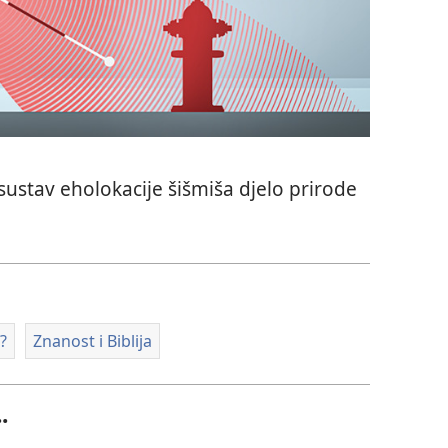
 sustav eholokacije šišmiša djelo prirode
?
Znanost i Biblija
.