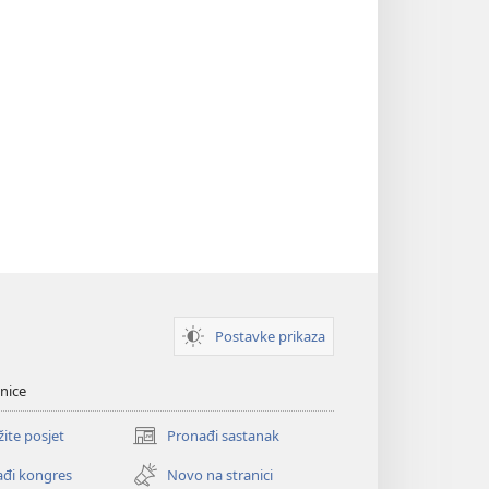
Postavke prikaza
nice
žite posjet
Pronađi sastanak
(otvara
se
đi kongres
Novo na stranici
novi