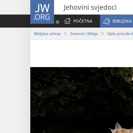
JW.ORG
Jehovini svjedoci
POČETNA
BIBLIJSKA
Biblijska učenja
Znanost i Biblija
Djelo prirode i