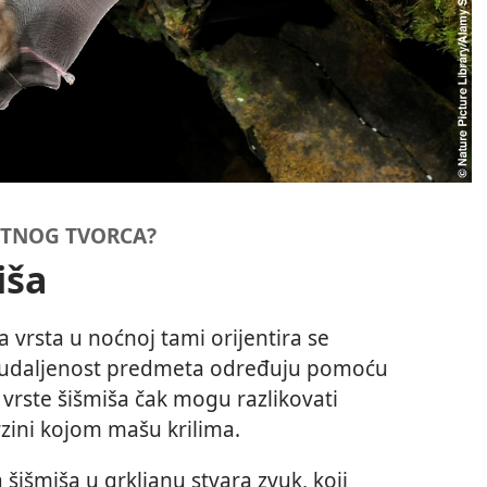
ENTNOG TVORCA?
iša
a vrsta u noćnoj tami orijentira se
 udaljenost predmeta određuju pomoću
 vrste šišmiša čak mogu razlikovati
zini kojom mašu krilima.
 šišmiša u grkljanu stvara zvuk, koji