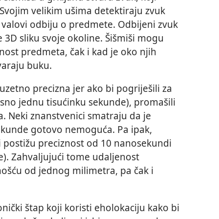
. Svojim velikim ušima detektiraju zvuk
i valovi odbiju o predmete. Odbijeni zvuk
3D sliku svoje okoline. Šišmiši mogu
jenost predmeta, čak i kad je oko njih
varaju buku.
uzetno precizna jer ako bi pogriješili za
no jednu tisućinku sekunde), promašili
ra. Neki znanstvenici smatraju da je
sekunde gotovo nemoguća. Pa ipak,
ši postižu preciznost od 10 nanosekundi
de). Zahvaljujući tome udaljenost
ošću od jednog milimetra, pa čak i
nički štap koji koristi eholokaciju kako bi