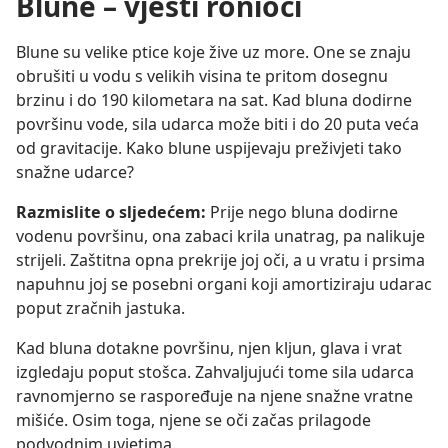
Blune – vješti ronioci
Blune su velike ptice koje žive uz more. One se znaju
obrušiti u vodu s velikih visina te pritom dosegnu
brzinu i do 190 kilometara na sat. Kad bluna dodirne
površinu vode, sila udarca može biti i do 20 puta veća
od gravitacije. Kako blune uspijevaju preživjeti tako
snažne udarce?
Razmislite o sljedećem:
Prije nego bluna dodirne
vodenu površinu, ona zabaci krila unatrag, pa nalikuje
strijeli. Zaštitna opna prekrije joj oči, a u vratu i prsima
napuhnu joj se posebni organi koji amortiziraju udarac
poput zračnih jastuka.
Kad bluna dotakne površinu, njen kljun, glava i vrat
izgledaju poput stošca. Zahvaljujući tome sila udarca
ravnomjerno se raspoređuje na njene snažne vratne
mišiće. Osim toga, njene se oči začas prilagode
podvodnim uvjetima.