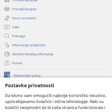
(otvara
se
Pronađi kongres
(otvara
novi
se
prozor)
Novo na stranici
novi
prozor)
Videi
Pretraga
Informacije za liječnike
Globalni katalog informacija
Pomoć
Dobrovoljni prilog
(otvara
se
Postavke privatnosti
novi
INTERNETSKA BIBLIOTEKA Watchtower
(otvara
prozor)
Da bismo vam omogućili najbolje korisničko iskustvo,
se
®
JW Hub
upotrebljavamo kolačiće i slične tehnologije. Neki su
novi
(otvara
prozor)
kolačići neophodni da bi naša stranica funkcionirala i
se
®
JW Library