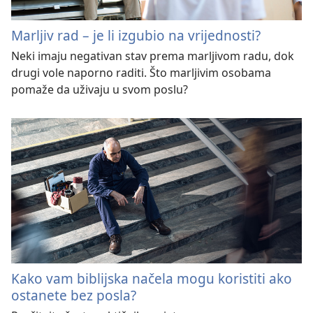
Marljiv rad – je li izgubio na vrijednosti?
Neki imaju negativan stav prema marljivom radu, dok
drugi vole naporno raditi. Što marljivim osobama
pomaže da uživaju u svom poslu?
Kako vam biblijska načela mogu koristiti ako
ostanete bez posla?