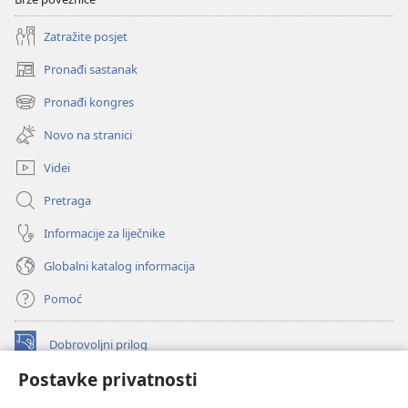
Zatražite posjet
Pronađi sastanak
(otvara
se
Pronađi kongres
(otvara
novi
se
prozor)
Novo na stranici
novi
prozor)
Videi
Pretraga
Informacije za liječnike
Globalni katalog informacija
Pomoć
Dobrovoljni prilog
(otvara
se
Postavke privatnosti
novi
INTERNETSKA BIBLIOTEKA Watchtower
(otvara
prozor)