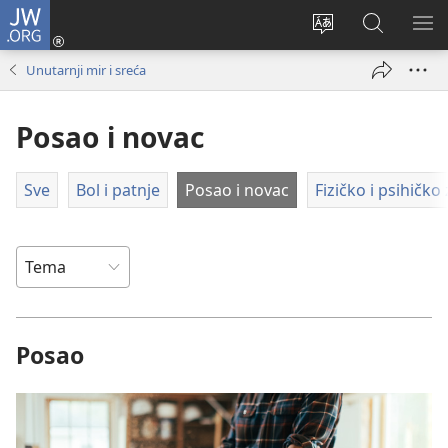
JW.ORG
Prijava
(otvara
Promijeni
JW.ORG
PO
se
jezik
|
IZ
Unutarnji mir i sreća
novi
Pretraga
prozor)
Posao i novac
Sve
Bol i patnje
Posao i novac
Fizičko i psihičko 
Posao