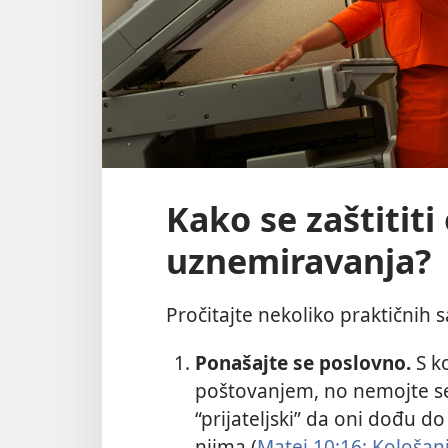
Kako se zaštitit
uznemiravanja?
Pročitajte nekoliko praktičnih sa
Ponašajte se poslovno.
S k
poštovanjem, no nemojte se
“prijateljski” da oni dođu d
njima (
Matej 10:16;
Kološan