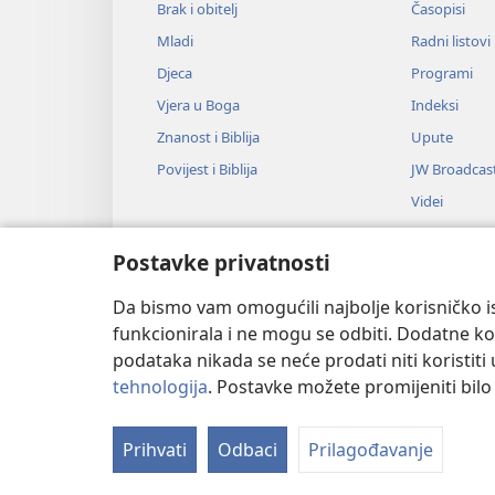
Brak i obitelj
Časopisi
Mladi
Radni listovi
Djeca
Programi
Vjera u Boga
Indeksi
Znanost i Biblija
Upute
Povijest i Biblija
JW Broadcas
Videi
Glazba
Postavke privatnosti
Audiodrame
Dramsko čitan
Da bismo vam omogućili najbolje korisničko is
funkcionirala i ne mogu se odbiti. Dodatne kol
podataka nikada se neće prodati niti koristiti
tehnologija
. Postavke možete promijeniti bil
Copyright
© 2026 Watch Tower Bible
Prihvati
Odbaci
Prilagođavanje