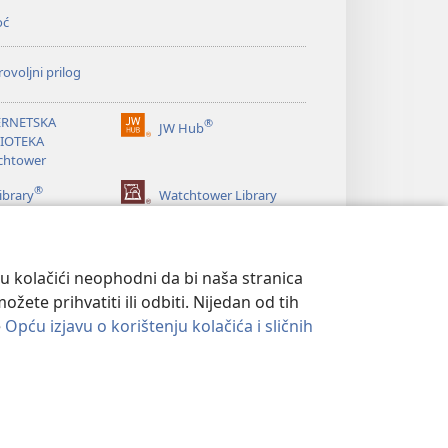
oć
ovoljni prilog
ERNETSKA
®
JW Hub
(otvara
LIOTEKA
se
chtower
novi
®
prozor)
ibrary
Watchtower Library
su kolačići neophodni da bi naša stranica
ete prihvatiti ili odbiti. Nijedan od tih
e
Opću izjavu o korištenju kolačića i sličnih
ATNOSTI
|
POSTAVKE PRIVATNOSTI