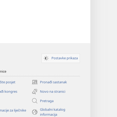
Postavke prikaza
nice
žite posjet
Pronađi sastanak
(otvara
se
đi kongres
Novo na stranici
novi
prozor)
Pretraga
Globalni katalog
macije za liječnike
informacija