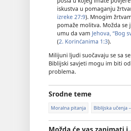
posla u kojeg imate povjere
iskustva u pomaganju žrtv
izreke 27:9
). Mnogim žrtva
pomaže molitva. Možda se jo
umu da vam
Jehova, “Bog 
(
2. Korinćanima 1:3
).
Milijuni ljudi suočavaju se sa
Biblijski savjeti mogu im biti o
problema.
Srodne teme
Moralna pitanja
Biblijska učenja 
Možda će vas zanimati i..