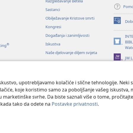
Razgledavanje Betela
Pom
Sastanci
Obilježavanje Kristove smrti
Dobr
(otvara
Kongresi
se
novi
Događanja i zanimljivosti
INT
prozor)
BIB
Iskustva
®
(otvara
ting
Wat
se
Naše djelovanje diljem svijeta
novi
JW L
prozor)
je Biblije
kustvo, upotrebljavamo kolačiće i slične tehnologije. Neki 
ačiće, koje koristimo samo za poboljšanje vašeg iskustva, mož
 u marketinške svrhe. Da biste saznali više o tome, pročitajt
o kada tako da odete na
Postavke privatnosti
.
 and Tract Society of Pennsylvania.
UVJETI KORIŠTENJA
|
IZJAVA O PRIV