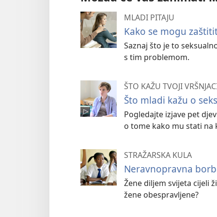
MLADI PITAJU
Kako se mogu zaštiti
Saznaj što je to seksualn
s tim problemom.
ŠTO KAŽU TVOJI VRŠNJAC
Što mladi kažu o se
Pogledajte izjave pet dj
o tome kako mu stati na k
STRAŽARSKA KULA
Neravnopravna borb
Žene diljem svijeta cijeli
žene obespravljene?