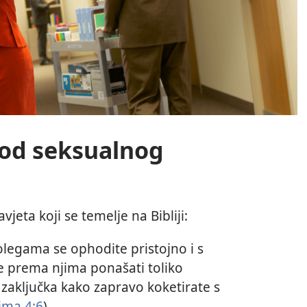
i od seksualnog
vjeta koji se temelje na Bibliji:
olegama se ophodite pristojno i s
 prema njima ponašati toliko
o zaključka kako zapravo koketirate s
ima 4:6
).