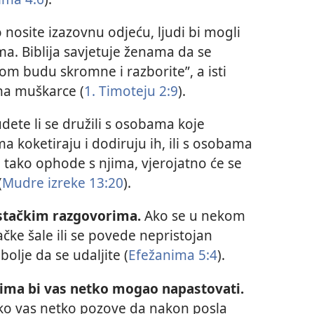
 nosite izazovnu odjeću, ljudi bi mogli
ma. Biblija savjetuje ženama da se
tom budu skromne i razborite”, a isti
 na muškarce (
1. Timoteju 2:9
).
dete li se družili s osobama koje
 koketiraju i dodiruju ih, ili s osobama
i tako ophode s njima, vjerojatno će se
(
Mudre izreke 13:20
).
stačkim razgovorima.
Ako se u nekom
čke šale ili se povede nepristojan
bolje da se udaljite (
Efežanima 5:4
).
ojima bi vas netko mogao napastovati.
ako vas netko pozove da nakon posla