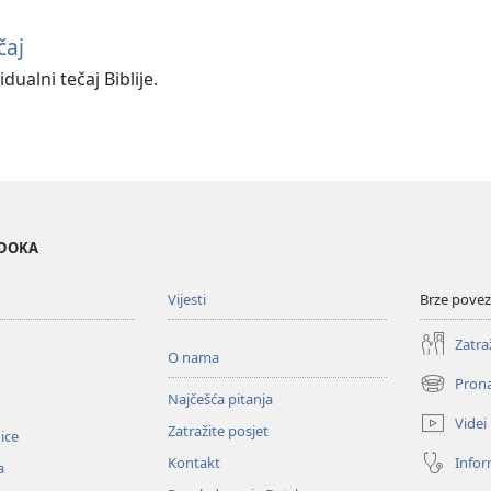
čaj
dualni tečaj Biblije.
EDOKA
Vijesti
Brze povez
Zatra
O nama
Prona
(otvara
Najčešća pitanja
se
Videi
Zatražite posjet
novi
nice
prozor)
Infor
Kontakt
a