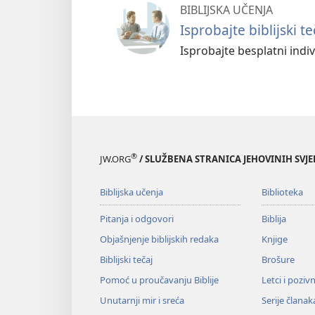
BIBLIJSKA UČENJA
Isprobajte biblijski te
Isprobajte besplatni indivi
®
JW.ORG
/ SLUŽBENA STRANICA JEHOVINIH SVJ
Biblijska učenja
Biblioteka
Pitanja i odgovori
Biblija
Objašnjenje biblijskih redaka
Knjige
Biblijski tečaj
Brošure
Pomoć u proučavanju Biblije
Letci i poziv
Unutarnji mir i sreća
Serije članak