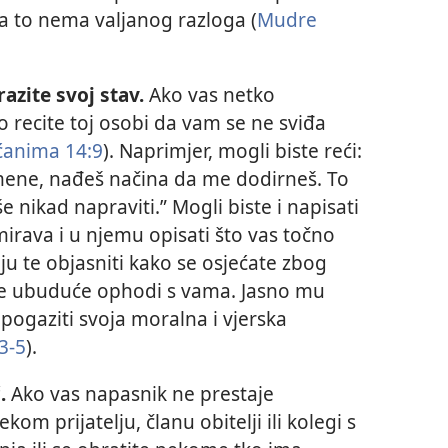
za to nema valjanog razloga (
Mudre
azite svoj stav.
Ako vas netko
 recite toj osobi da vam se ne sviđa
ćanima 14:9
). Naprimjer, mogli biste reći:
 mene, nađeš načina da me dodirneš. To
 nikad napraviti.” Mogli biste i napisati
rava i u njemu opisati što vas točno
 te objasniti kako se osjećate zbog
a se ubuduće ophodi s vama. Jasno mu
 pogaziti svoja moralna i vjerska
3-5
).
.
Ako vas napasnik ne prestaje
kom prijatelju, članu obitelji ili kolegi s