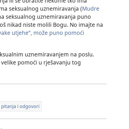
nja ili se obratite nekome tko ima
ama seksualnog uznemiravanja (
Mudre
ma seksualnog uznemiravanja puno
š nikad niste molili Bogu. No imajte na
svake utjehe”, može puno pomoći
 seksualnim uznemiravanjem na poslu.
d velike pomoći u rješavanju tog
– pitanja i odgovori
.