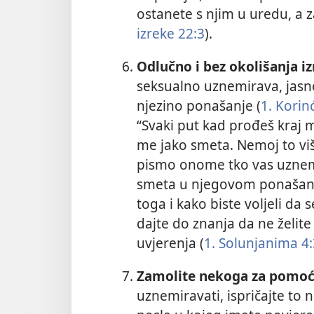
ostanete s njim u uredu, a 
izreke 22:3
).
Odlučno i bez okolišanja izr
seksualno uznemirava, jasno
njezino ponašanje (
1. Korin
“Svaki put kad prođeš kraj
me jako smeta. Nemoj to više
pismo onome tko vas uznemi
smeta u njegovom ponašanju
toga i kako biste voljeli d
dajte do znanja da ne želite
uvjerenja (
1. Solunjanima 4:
Zamolite nekoga za pomoć
uznemiravati, ispričajte to ne