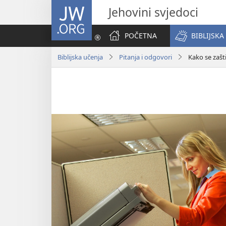
JW.ORG
Jehovini svjedoci
POČETNA
BIBLIJSKA
Biblijska učenja
Pitanja i odgovori
Kako se zašt