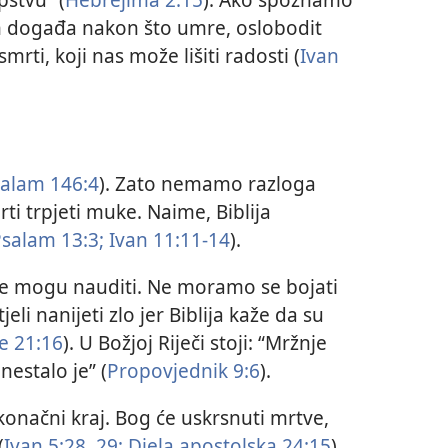
om događa nakon što umre, oslobodit
ti, koji nas može lišiti radosti (
Ivan
alam 146:4
). Zato nemamo razloga
i trpjeti muke. Naime, Biblija
salam 13:3;
Ivan 11:11-14
).
 ne mogu nauditi. Ne moramo se bojati
eli nanijeti zlo jer Biblija kaže da su
e 21:16
). U Božjoj Riječi stoji: “Mržnje
nestalo je” (
Propovjednik 9:6
).
konačni kraj. Bog će uskrsnuti mrtve,
(
Ivan 5:28, 29;
Djela apostolska 24:15
).