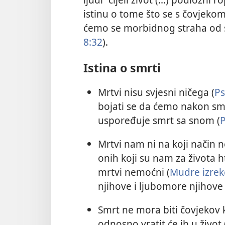
istinu o tome što se s čovjek
ćemo se morbidnog straha od smr
8:32
).
Istina o smrti
Mrtvi nisu svjesni ničega (
Ps
bojati se da ćemo nakon smrt
uspoređuje smrt sa snom (
P
Mrtvi nam ni na koji način
onih koji su nam za života htj
mrtvi nemoćni (
Mudre izrek
njihove i ljubomore njihove 
Smrt ne mora biti čovjekov 
odnosno vratit će ih u život 