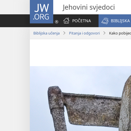
JW.ORG
Jehovini svjedoci
POČETNA
BIBLIJSKA
Biblijska učenja
Pitanja i odgovori
Kako pobijed