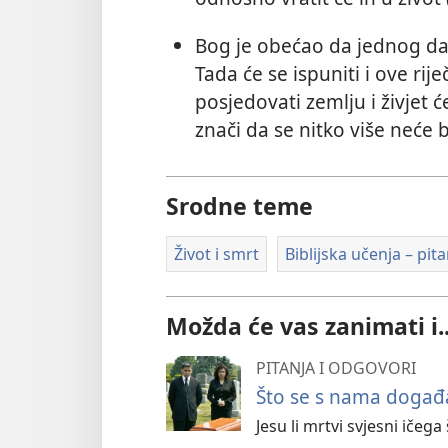
Bog je obećao da jednog dana
Tada će se ispuniti i ove rije
posjedovati zemlju i živjet će
znači da se nitko više neće b
Srodne teme
Život i smrt
Biblijska učenja – pit
Možda će vas zanimati i..
PITANJA I ODGOVORI
Što se s nama doga
Jesu li mrtvi svjesni ičeg