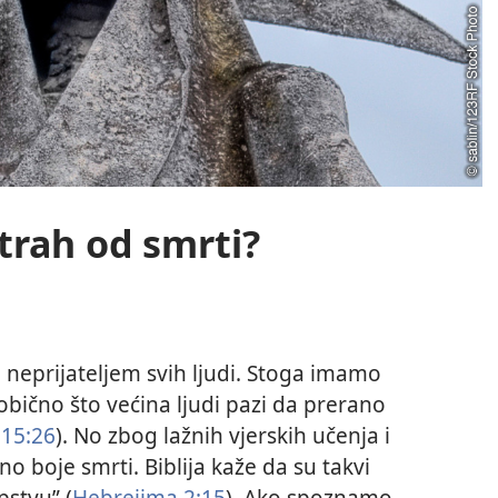
strah od smrti?
neprijateljem svih ljudi. Stoga imamo
eobično što većina ljudi pazi da prerano
 15:26
). No zbog lažnih vjerskih učenja i
o boje smrti. Biblija kaže da su takvi
opstvu” (
Hebrejima 2:15
). Ako spoznamo