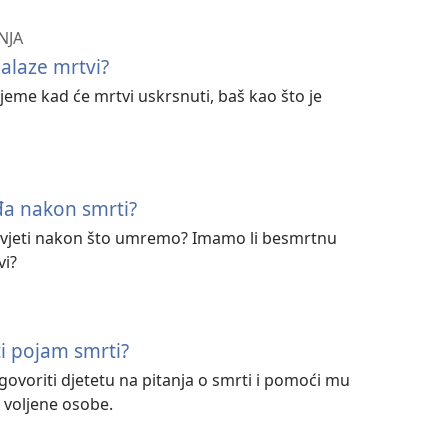
NJA
alaze mrtvi?
rijeme kad će mrtvi uskrsnuti, baš kao što je
đa nakon smrti?
 živjeti nakon što umremo? Imamo li besmrtnu
vi?
ti pojam smrti?
ovoriti djetetu na pitanja o smrti i pomoći mu
 voljene osobe.