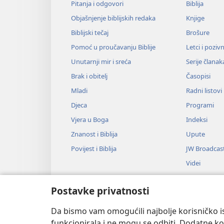
Pitanja i odgovori
Biblija
Objašnjenje biblijskih redaka
Knjige
Biblijski tečaj
Brošure
Pomoć u proučavanju Biblije
Letci i poziv
Unutarnji mir i sreća
Serije članak
Brak i obitelj
Časopisi
Mladi
Radni listovi
Djeca
Programi
Vjera u Boga
Indeksi
Znanost i Biblija
Upute
Povijest i Biblija
JW Broadcas
Videi
Glazba
Postavke privatnosti
Audiodrame
Dramsko čitan
Da bismo vam omogućili najbolje korisničko is
funkcionirala i ne mogu se odbiti. Dodatne kol