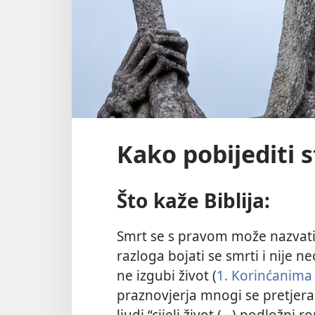
Kako pobijediti 
Što kaže Biblija:
Smrt se s pravom može nazvati 
razloga bojati se smrti i nije n
ne izgubi život (
1. Korinćanima
praznovjerja mnogi se pretjeran
ljudi “cijeli život (...) podložni r