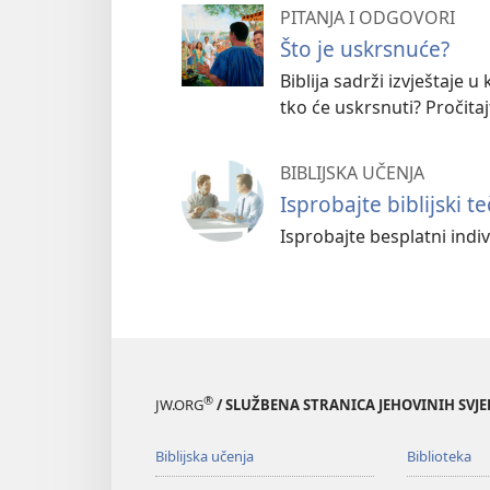
PITANJA I ODGOVORI
Što je uskrsnuće?
Biblija sadrži izvještaje 
tko će uskrsnuti? Pročitaj
BIBLIJSKA UČENJA
Isprobajte biblijski te
Isprobajte besplatni indivi
®
JW.ORG
/ SLUŽBENA STRANICA JEHOVINIH SVJ
Biblijska učenja
Biblioteka