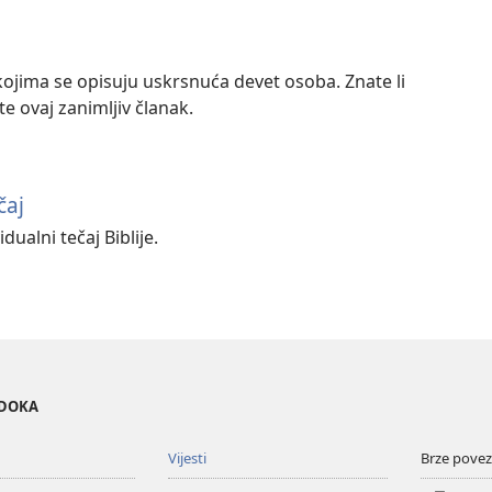
u kojima se opisuju uskrsnuća devet osoba. Znate li
te ovaj zanimljiv članak.
čaj
dualni tečaj Biblije.
EDOKA
Vijesti
Brze povez