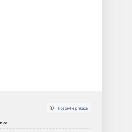
Postavke prikaza
nice