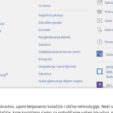
Zatra
O nama
Prona
(otvara
Najčešća pitanja
se
Videi
Zatražite posjet
novi
nice
prozor)
Infor
Kontakt
a
Razgledavanje Betela
Pom
Sastanci
Obilježavanje Kristove smrti
Dobr
(otvara
Kongresi
se
novi
Događanja i zanimljivosti
INT
prozor)
BIB
Iskustva
®
(otvara
ting
Wat
se
Naše djelovanje diljem svijeta
novi
JW L
prozor)
je Biblije
kustvo, upotrebljavamo kolačiće i slične tehnologije. Neki 
ačiće, koje koristimo samo za poboljšanje vašeg iskustva, mož