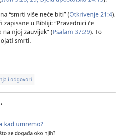
 “smrti više neće biti” (
Otkrivenje 21:4
).
či zapisane u Bibliji: “Pravednici će
 na njoj zauvijek” (
Psalam 37:29
). To
ojati smrti.
anja i odgovori
.
đa kad umremo?
a što se događa oko njih?