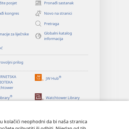
žite posjet
Pronađi sastanak
(otvara
se
đi kongres
Novo na stranici
novi
prozor)
Pretraga
Globalni katalog
macije za liječnike
informacija
oć
ovoljni prilog
ERNETSKA
®
JW Hub
(otvara
LIOTEKA
se
chtower
novi
®
prozor)
ibrary
Watchtower Library
su kolačići neophodni da bi naša stranica
ete prihvatiti ili odbiti. Nijedan od tih