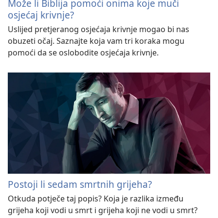
Može li Biblija pomoći onima koje muči
osjećaj krivnje?
Uslijed pretjeranog osjećaja krivnje mogao bi nas
obuzeti očaj. Saznajte koja vam tri koraka mogu
pomoći da se oslobodite osjećaja krivnje.
Postoji li sedam smrtnih grijeha?
Otkuda potječe taj popis? Koja je razlika između
grijeha koji vodi u smrt i grijeha koji ne vodi u smrt?