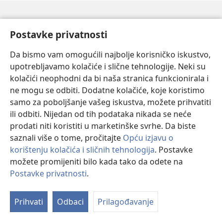
®
JW.ORG
/ SLUŽBENA STRANICA JEHOVINIH SVJEDOKA
Postavke privatnosti
Postavke prikaza
Da bismo vam omogućili najbolje korisničko iskustvo,
upotrebljavamo kolačiće i slične tehnologije. Neki su
Brze poveznice
kolačići neophodni da bi naša stranica funkcionirala i
ne mogu se odbiti. Dodatne kolačiće, koje koristimo
Zatražite posjet
samo za poboljšanje vašeg iskustva, možete prihvatiti
Pronađi sastanak
ili odbiti. Nijedan od tih podataka nikada se neće
(otvara
prodati niti koristiti u marketinške svrhe. Da biste
se
Pronađi kongres
(otvara
novi
saznali više o tome, pročitajte
Opću izjavu o
se
prozor)
Novo na stranici
korištenju kolačića i sličnih tehnologija
. Postavke
novi
možete promijeniti bilo kada tako da odete na
prozor)
Videi
Postavke privatnosti
.
Pretraga
Prihvati
Odbaci
Prilagođavanje
Informacije za liječnike
Globalni katalog informacija