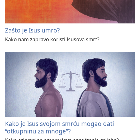
Zašto je Isus umro?
Kako nam zapravo koristi Isusova smrt?
Kako je Isus svojom smrću mogao dati
“otkupninu za mnoge”?