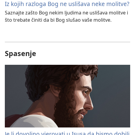
Iz kojih razloga Bog ne uslišava neke molitve?
Saznajte zašto Bog nekim ljudima ne uslišava molitve i
što trebate činiti da bi Bog slušao vaše molitve.
Spasenje
Je li dovoljno vjerovati u Isusa da bismo dobili