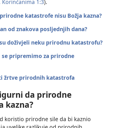
. Korinćanima 1:3
).
prirodne katastrofe nisu Božja kazna?
edan od znakova posljednjih dana?
u doživjeli neku prirodnu katastrofu?
a se pripremimo za prirodne
ti žrtve prirodnih katastrofa
igurni da prirodne
ja kazna?
d koristio prirodne sile da bi kaznio
ja uvelike razlikuje od prirodnih