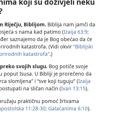
ma koji su doživjeli neku
?
 Riječju, Biblijom.
Biblija nam jamči da
uosjeća s nama kad patimo (
Izaija 63:9;
akođer saznajemo da je Bog obećao da će
rirodnih katastrofa. (Vidi okvir
“Biblijski
 prirodnih katastrofa”
.)
reko svojih slugu.
Bog potiče svoje
 poput Isusa. U Bibliji je prorečeno da
srca slomljena” i “sve koji tuguju” (
Izaija
 postupati na sličan način (
Ivan 13:15
).
 pružaju praktičnu pomoć žrtvama
apostolska 11:28-30;
Galaćanima 6:10
).