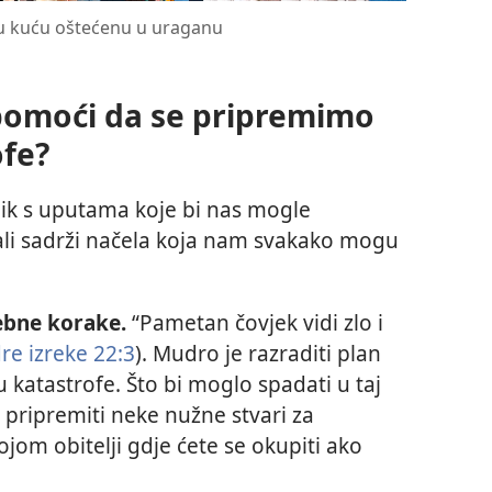
aju kuću oštećenu u uraganu
 pomoći da se pripremimo
ofe?
učnik s uputama koje bi nas mogle
 ali sadrži načela koja nam svakako mogu
ebne korake.
“Pametan čovjek vidi zlo i
e izreke 22:3
). Mudro je razraditi plan
u katastrofe. Što bi moglo spadati u taj
 pripremiti neke nužne stvari za
vojom obitelji gdje ćete se okupiti ako