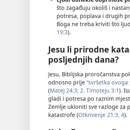
što zagađuju okoliš i nastan
potresa, poplava i drugih p
Boga ne treba kriviti što lj
19:3
).
Jesu li prirodne kat
posljednjih dana?
Jesu. Biblijska proročanstva po
odnosno prije
“svršetka ovoga
(
Matej 24:3;
2. Timoteju 3:1
). I
gladi i potresa po raznim mjest
Zemlje ukloniti sve razloge za p
katastrofe (
Otkrivenje 21:3, 4
).