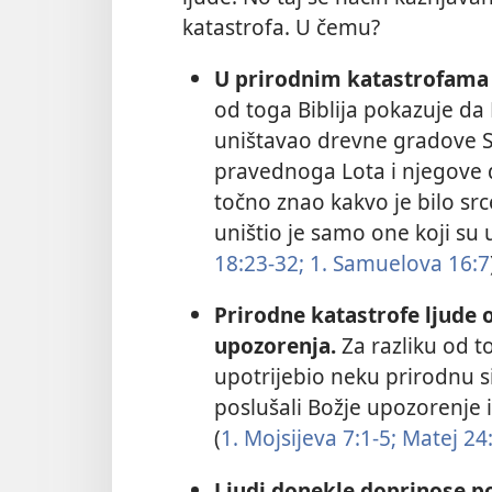
katastrofa. U čemu?
U prirodnim katastrofama gi
od toga Biblija pokazuje da
uništavao drevne gradove 
pravednoga Lota i njegove dv
točno znao kakvo je bilo sr
uništio je samo one koji su u
18:23-32;
1. Samuelova 16:7
Prirodne katastrofe ljude
upozorenja.
Za razliku od t
upotrijebio neku prirodnu sil
poslušali Božje upozorenje im
(
1. Mojsijeva 7:1-5;
Matej 24:
Ljudi donekle doprinose po