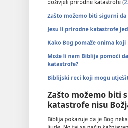
doživjeli prirodne katastrofe (
2
Zašto možemo biti sigurni da 
Jesu li prirodne katastrofe j
Kako Bog pomaže onima koji s
Može li nam Biblija pomoći d
katastrofe?
Biblijski reci koji mogu utješi
Zašto možemo biti s
katastrofe nisu Bož
Biblija pokazuje da je Bog neka
ljude. No taj se način kažnjavan