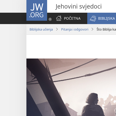
JW.ORG
Jehovini svjedoci
POČETNA
BIBLIJSKA
Biblijska učenja
Pitanja i odgovori
Što Biblija 