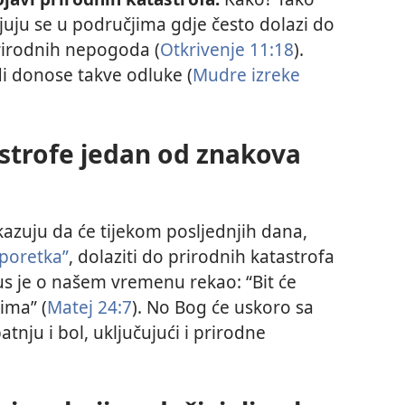
juju se u područjima gdje često dolazi do
rirodnih nepogoda (
Otkrivenje 11:18
).
udi donose takve odluke (
Mudre izreke
astrofe jedan od znakova
kazuju da će tijekom posljednjih dana,
 poretka”
, dolaziti do prirodnih katastrofa
sus je o našem vremenu rekao: “Bit će
ima” (
Matej 24:7
). No Bog će uskoro sa
atnju i bol, uključujući i prirodne