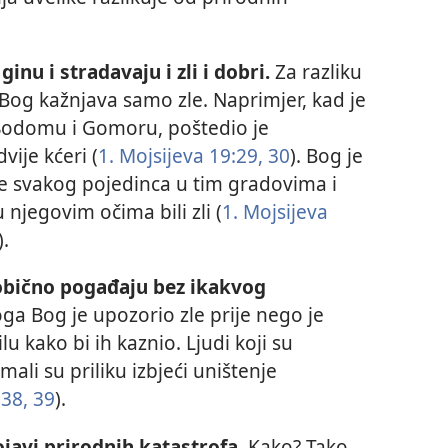
nu i stradavaju i zli i dobri.
Za razliku
 Bog kažnjava samo zle. Naprimjer, kad je
Sodomu i Gomoru, poštedio je
ije kćeri (
1. Mojsijeva 19:29, 30
). Bog je
ce svakog pojedinca u tim gradovima i
 njegovim očima bili zli (
1. Mojsijeva
).
 obično pogađaju bez ikakvog
oga Bog je upozorio zle prije nego je
u kako bi ih kaznio. Ljudi koji su
ali su priliku izbjeći uništenje
38, 39
).
javi prirodnih katastrofa.
Kako? Tako