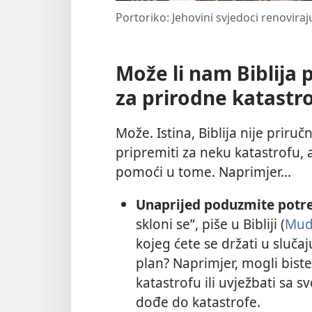
Portoriko: Jehovini svjedoci renovir
Može li nam Biblija
za prirodne katastr
Može. Istina, Biblija nije prir
pripremiti za neku katastrofu,
pomoći u tome. Naprimjer...
Unaprijed poduzmite potr
skloni se”, piše u Bibliji (
Mudr
kojeg ćete se držati u slučaj
plan? Naprimjer, mogli biste
katastrofu ili uvježbati sa s
dođe do katastrofe.