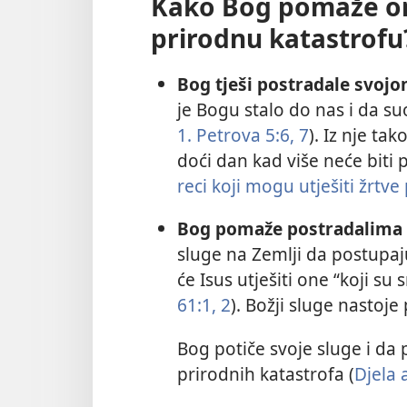
Kako Bog pomaže oni
prirodnu katastrofu
Bog tješi postradale svojom
je Bogu stalo do nas i da s
1. Petrova 5:6, 7
). Iz nje t
doći dan kad više neće biti p
reci koji mogu utješiti žrtve
Bog pomaže postradalima p
sluge na Zemlji da postupaju
će Isus utješiti one “koji su 
61:1, 2
). Božji sluge nastoje
Bog potiče svoje sluge i da
prirodnih katastrofa (
Djela 