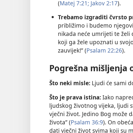
(
Matej 7:21;
Jakov 2:17
).
Trebamo izgraditi čvrsto p
približimo i budemo njegovi p
nikada neće umrijeti te želi 
koji ga žele upoznati u svojo
zauvijek!” (
Psalam 22:26
).
Pogrešna mišljenja 
Što neki misle:
Ljudi će sami dos
Što je prava istina:
Iako napre
ljudskog životnog vijeka, lju
vječni život. Jedino Bog može da
života” (
Psalam 36:9
). On obeća
dati vječni život svima koji su m