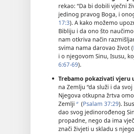
rekao: “Da bi dobili vječni 
jedinog pravog Boga, i onoga
17:3
). A kako možemo upozn
Bibliju i da ono što naučim
nam otkriva način razmišljan
svima nama darovao život (
i o njegovom Sinu, Isusu, koj
6:67-69
).
Trebamo pokazivati vjeru 
na Zemlju “da služi i da svo
Njegova otkupna žrtva omog
Zemlji
(
Psalam 37:29
). Isu
b
dao svog jedinorođenog Sina
propadne, nego da ima vječn
znači živjeti u skladu s nj