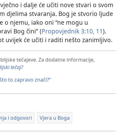
 vječno i dalje će učiti nove stvari o svom
im djelima stvaranja. Bog je stvorio ljude
če o njemu, iako oni “ne mogu u
ravi Bog čini” (
Propovjednik 3:10, 11
).
t uvijek će učiti i raditi nešto zanimljivo.
blijske tečajeve. Za dodatne informacije,
ijski tečaj?
 što to zapravo znači?”
anja i odgovori
Vjera u Boga