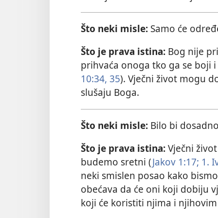
Što neki misle:
Samo će određen
Što je prava istina:
Bog nije pr
prihvaća onoga tko ga se boji i 
10:34, 35
). Vječni život mogu do
slušaju Boga.
Što neki misle:
Bilo bi dosadno 
Što je prava istina:
Vječni život
budemo sretni (
Jakov 1:17;
1. I
neki smislen posao kako bismo b
obećava da će oni koji dobiju v
koji će koristiti njima i njihovi