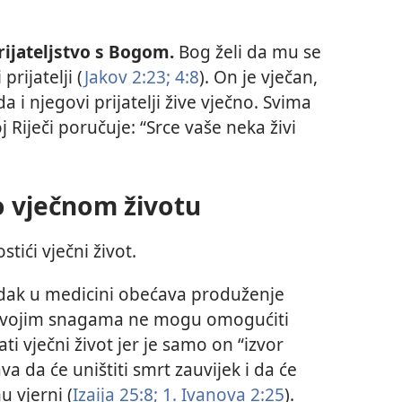
rijateljstvo s Bogom.
Bog želi da mu se
rijatelji (
Jakov 2:23;
4:8
). On je vječan,
da i njegovi prijatelji žive vječno. Svima
j Riječi poručuje: “Srce vaše neka živi
o vječnom životu
tići vječni život.
dak u medicini obećava produženje
di svojim snagama ne mogu omogućiti
ti vječni život jer je samo on “izvor
va da će uništiti smrt zauvijek i da će
u vjerni (
Izaija 25:8;
1. Ivanova 2:25
).