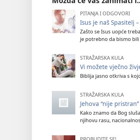
Možda će vas zanimati i..
PITANJA I ODGOVORI
Isus je naš Spasitelj 
Zašto se Isus uopće treba 
je potrebno da bismo bili
STRAŽARSKA KULA
Vi možete vječno živje
Biblija jasno otkriva s k
STRAŽARSKA KULA
Jehova “nije pristran”
Kako znamo da Bog sluša i
njihovu rasu, nacionalnost
PROBUDITE SE!