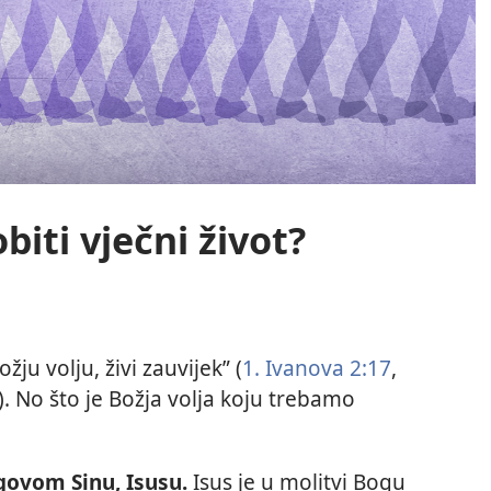
ti vječni život?
žju volju, živi zauvijek” (
1. Ivanova 2:17
,
). No što je Božja volja koju trebamo
govom Sinu, Isusu.
Isus je u molitvi Bogu