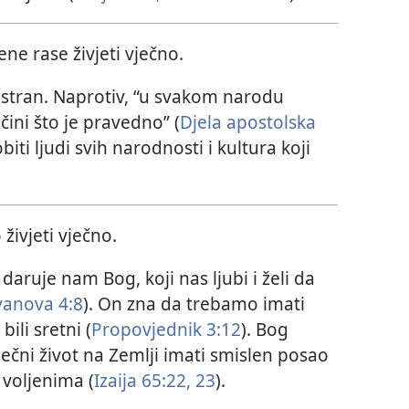
e rase živjeti vječno.
istran. Naprotiv, “u svakom narodu
čini što je pravedno” (
Djela apostolska
biti ljudi svih narodnosti i kultura koji
živjeti vječno.
 daruje nam Bog, koji nas ljubi i želi da
vanova 4:8
). On zna da trebamo imati
ili sretni (
Propovjednik 3:12
). Bog
ječni život na Zemlji imati smislen posao
m voljenima (
Izaija 65:22, 23
).