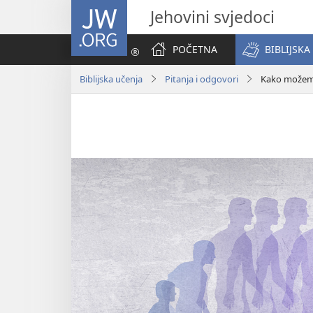
JW.ORG
Jehovini svjedoci
POČETNA
BIBLIJSKA
Biblijska učenja
Pitanja i odgovori
Kako možemo 