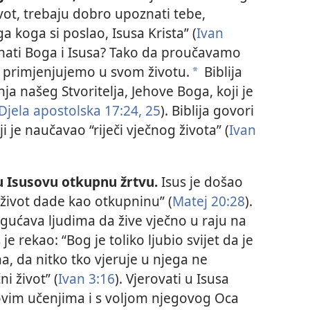
život, trebaju dobro upoznati tebe,
 koga si poslao, Isusa Krista” (
Ivan
ati Boga i Isusa? Tako da proučavamo
o primjenjujemo u svom životu.
Biblija
a
ja našeg Stvoritelja, Jehove Boga, koji je
Djela apostolska 17:24, 25
). Biblija govori
i je naučavao “riječi vječnog života” (
Ivan
u Isusovu otkupnu žrtvu.
Isus je došao
j život dade kao otkupninu” (
Matej 20:28
).
ućava ljudima da žive vječno u raju na
s je rekao: “Bog je toliko ljubio svijet da je
, da nitko tko vjeruje u njega ne
i život” (
Ivan 3:16
). Vjerovati u Isusa
egovim učenjima i s voljom njegovog Oca