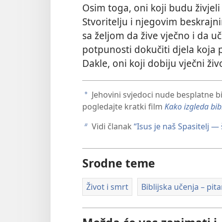
Osim toga, oni koji budu živjeli
Stvoritelju i njegovim beskrajn
sa željom da žive vječno i da u
potpunosti dokučiti djela koja p
Dakle, oni koji dobiju vječni živo
Jehovini svjedoci nude besplatne bi
a
pogledajte kratki film
Kako izgleda bibl
Vidi članak
“Isus je naš Spasitelj —
b
Srodne teme
Život i smrt
Biblijska učenja – pit