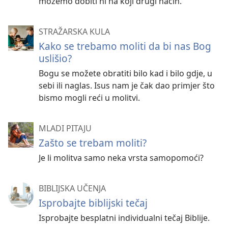
možemo dobiti ni na koji drugi način.
STRAŽARSKA KULA
Kako se trebamo moliti da bi nas Bog
uslišio?
Bogu se možete obratiti bilo kad i bilo gdje, u
sebi ili naglas. Isus nam je čak dao primjer što
bismo mogli reći u molitvi.
MLADI PITAJU
Zašto se trebam moliti?
Je li molitva samo neka vrsta samopomoći?
BIBLIJSKA UČENJA
Isprobajte biblijski tečaj
Isprobajte besplatni individualni tečaj Biblije.