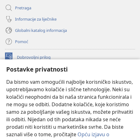
Pretraga
Informacije za liječnike
Globalni katalog informacija
Pomoć
Dobrovoljni prilog
(otvara
se
Postavke privatnosti
novi
INTERNETSKA BIBLIOTEKA Watchtower
(otvara
prozor)
Da bismo vam omogućili najbolje korisničko iskustvo,
se
®
JW Hub
upotrebljavamo kolačiće i slične tehnologije. Neki su
novi
(otvara
prozor)
kolačići neophodni da bi naša stranica funkcionirala i
se
®
JW Library
novi
ne mogu se odbiti. Dodatne kolačiće, koje koristimo
prozor)
samo za poboljšanje vašeg iskustva, možete prihvatiti
Watchtower Library
ili odbiti. Nijedan od tih podataka nikada se neće
prodati niti koristiti u marketinške svrhe. Da biste
saznali više o tome, pročitajte
Opću izjavu o