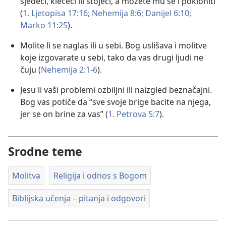
sjedeći, klečeći ili stojeći, a možete mu se i pokloniti
(
1. Ljetopisa 17:16;
Nehemija 8:6;
Danijel 6:10;
Marko 11:25
).
Molite li se naglas ili u sebi. Bog uslišava i molitve
koje izgovarate u sebi, tako da vas drugi ljudi ne
čuju (
Nehemija 2:1-6
).
Jesu li vaši problemi ozbiljni ili naizgled beznačajni.
Bog vas potiče da “sve svoje brige bacite na njega,
jer se on brine za vas” (
1. Petrova 5:7
).
Srodne teme
Molitva
Religija i odnos s Bogom
Biblijska učenja – pitanja i odgovori