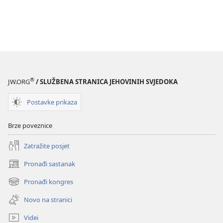
®
JW.ORG
/ SLUŽBENA STRANICA JEHOVINIH SVJEDOKA
Postavke prikaza
Brze poveznice
Zatražite posjet
Pronađi sastanak
(otvara
se
Pronađi kongres
(otvara
novi
se
prozor)
Novo na stranici
novi
prozor)
Videi