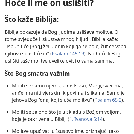
Hoće li me on uslišiti?
Što kaže Biblija:
Biblija pokazuje da Bog ljudima uslišava molitve. O
tome svjedoče i iskustva mnogih ljudi. Biblija kaže:
“Ispunit će [Bog] želju onih koji ga se boje, čut će vapaj
njihov i spasit će ih” (
Psalam 145:19
). No hoće li Bog
uslišiti
vaše
molitve uvelike ovisi o vama samima.
Što Bog smatra važnim
Moliti se samo njemu, a ne Isusu, Mariji, svecima,
anđelima niti vjerskim kipovima i slikama. Samo je
Jehova Bog “onaj koji sluša molitvu” (
Psalam 65:2
).
Moliti se za ono što je u skladu s Božjom voljom,
koja je otkrivena u Bibliji (
1. Ivanova 5:14
).
Molitve upućivati u Isusovo ime, priznajući tako