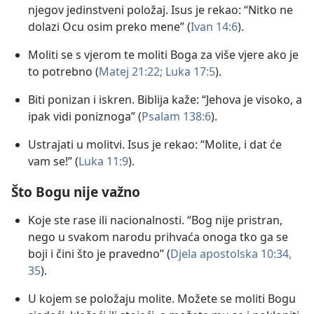
njegov jedinstveni položaj. Isus je rekao: “Nitko ne
dolazi Ocu osim preko mene” (
Ivan 14:6
).
Moliti se s vjerom te moliti Boga za više vjere ako je
to potrebno (
Matej 21:22;
Luka 17:5
).
Biti ponizan i iskren. Biblija kaže: “Jehova je visoko, a
ipak vidi poniznoga” (
Psalam 138:6
).
Ustrajati u molitvi. Isus je rekao: “Molite, i dat će
vam se!” (
Luka 11:9
).
Što Bogu nije važno
Koje ste rase ili nacionalnosti. “Bog nije pristran,
nego u svakom narodu prihvaća onoga tko ga se
boji i čini što je pravedno” (
Djela apostolska 10:34,
35
).
U kojem se položaju molite. Možete se moliti Bogu