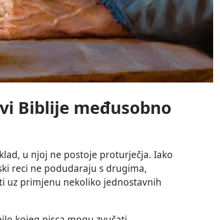
lovi Biblije međusobno
sklad, u njoj ne postoje proturječja. Iako
jski reci ne podudaraju s drugima,
i uz primjenu nekoliko jednostavnih
bilo kojeg pisca mogu zvučati