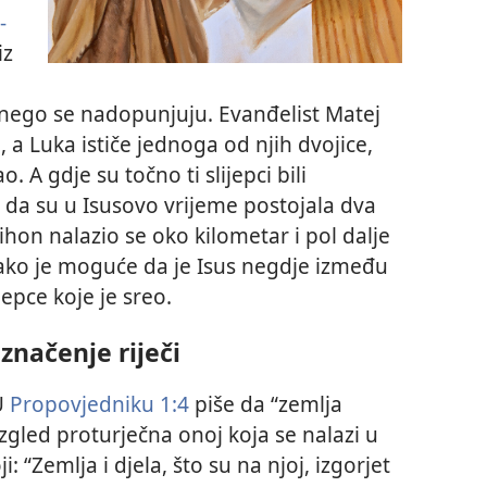
-
iz
nego se nadopunjuju. Evanđelist Matej
 a Luka ističe jednoga od njih dvojice,
 A gdje su točno ti slijepci bili
e da su u Isusovo vrijeme postojala dva
rihon nalazio se oko kilometar i pol dalje
ako je moguće da je Isus negdje između
jepce koje je sreo.
značenje riječi
U
Propovjedniku 1:4
piše da “zemlja
aizgled proturječna onoj koja se nalazi u
i: “Zemlja i djela, što su na njoj, izgorjet