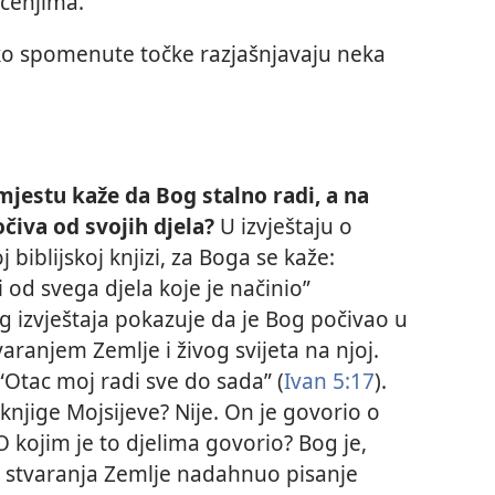
čenjima.
ako spomenute točke razjašnjavaju neka
mjestu kaže da Bog stalno radi, a na
iva od svojih djela?
U izvještaju o
j biblijskoj knjizi, za Boga se kaže:
od svega djela koje je načinio”
og izvještaja pokazuje da je Bog počivao u
aranjem Zemlje i živog svijeta na njoj.
“Otac moj radi sve do sada” (
Ivan 5:17
).
e knjige Mojsijeve? Nije. On je govorio o
 kojim je to djelima govorio? Bog je,
n stvaranja Zemlje nadahnuo pisanje