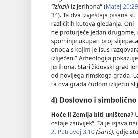
“izlazili
iz Jerihona” (
Matej 20:29
34
). Ta dva izvještaja pisana su 
različitih kutova gledanja. Oni
ne proturječe jedan drugome, 
spominje ukupan broj slijepaca,
onoga s kojim je Isus razgovarao.
izliječeni? Arheologija pokazuj
Jerihona. Stari židovski grad Je
od novijega rimskoga grada. L
ta dva grada čudom izliječio sli
4) Doslovno i simbolično 
Hoće li Zemlja biti uništena?
ostaje zauvijek”. Ta je izjava n
2. Petrovoj 3:10
(Šarić),
gdje stoj