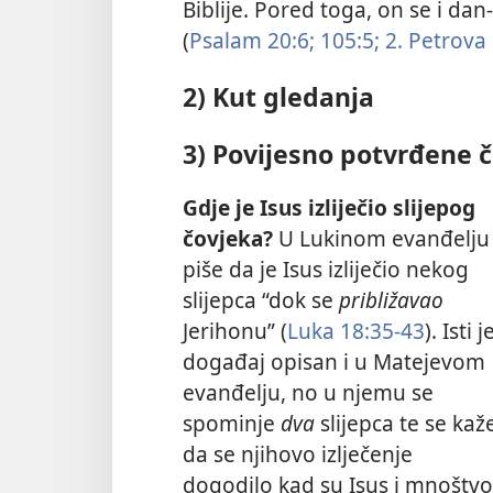
Biblije. Pored toga, on se i da
(
Psalam 20:6;
105:5;
2. Petrova 
2) Kut gledanja
3) Povijesno potvrđene č
Gdje je Isus izliječio slijepog
čovjeka?
U Lukinom evanđelju
piše da je Isus izliječio nekog
slijepca “dok se
približavao
Jerihonu” (
Luka 18:35-43
). Isti j
događaj opisan i u Matejevom
evanđelju, no u njemu se
spominje
dva
slijepca te se kaž
da se njihovo izlječenje
dogodilo kad su Isus i mnoštvo