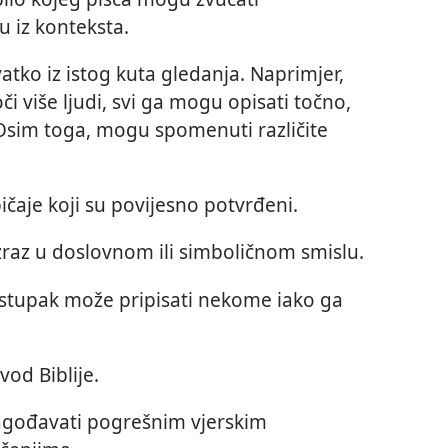
u iz konteksta.
atko iz istog kuta gledanja. Naprimjer,
 više ljudi, svi ga mogu opisati točno,
. Osim toga, mogu spomenuti različite
bičaje koji su povijesno potvrđeni.
 izraz u doslovnom ili simboličnom smislu.
ostupak može pripisati nekome iako ga
vod Biblije.
lagođavati pogrešnim vjerskim