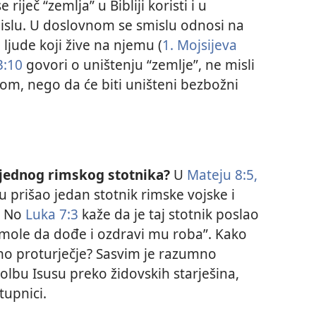
riječ “zemlja” u Bibliji koristi i u
slu. U doslovnom se smislu odnosi na
ljude koji žive na njemu (
1. Mojsijeva
3:10
govori o uništenju “zemlje”, ne misli
trom, nego da će biti uništeni bezbožni
 jednog rimskog stotnika?
U
Mateju 8:5,
 prišao jedan stotnik rimske vojske i
. No
Luka 7:3
kaže da je taj stotnik poslao
amole da dođe i ozdravi mu roba”. Kako
no proturječje? Sasvim je razumno
molbu Isusu preko židovskih starješina,
tupnici.