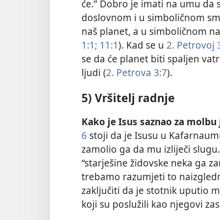
će.” Dobro je imati na umu da se 
doslovnom i u simboličnom smi
naš planet, a u simboličnom na 
1:1;
11:1
). Kad se u
2. Petrovoj 
se da će planet biti spaljen va
ljudi (
2. Petrova 3:7
).
5) Vršitelj radnje
Kako je Isus saznao za molbu
6
stoji da je Isusu u Kafarnaumu
zamolio ga da mu izliječi slugu
“starješine židovske neka ga z
trebamo razumjeti to naizgled
zaključiti da je stotnik uputio 
koji su poslužili kao njegovi zas