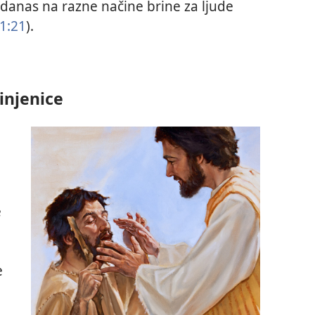
n-danas na razne načine brine za ljude
1:21
).
injenice
e
e