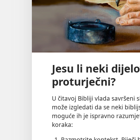
Jesu li neki dije
proturječni?
U čitavoj Bibliji vlada savršeni 
može izgledati da se neki bibli
moguće ih je ispravno razumjet
koraka:
Razmotrite kontekst. Riječi 