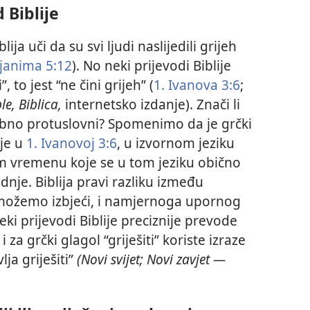
 Biblije
lija uči da su svi ljudi naslijedili grijeh
janima 5:12
). No neki prijevodi Biblije
 to jest “ne čini grijeh” (
1. Ivanova 3:6
;
le, Biblica,
internetsko izdanje). Znači li
usobno protuslovni? Spomenimo da je grčki
nje u
1. Ivanovoj 3:6
, u izvornom jeziku
m vremenu koje se u tom jeziku obično
adnje. Biblija pravi razliku između
e možemo izbjeći, i namjernoga upornog
ki prijevodi Biblije preciznije prevode
i za grčki glagol “griješiti” koriste izraze
lja griješiti”
(Novi svijet; Novi zavjet —