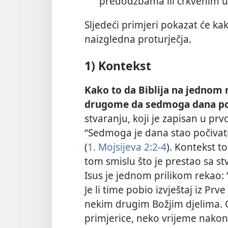
predodžbama ili crkvenim u
Sljedeći primjeri pokazat će k
naizgledna proturječja.
1) Kontekst
Kako to da Biblija na jednom 
drugome da sedmoga dana poč
stvaranju, koji je zapisan u prvo
“Sedmoga je dana stao počivati 
(
1. Mojsijeva 2:2-4
). Kontekst t
tom smislu što je prestao sa stv
Isus je jednom prilikom rekao: 
Je li time pobio izvještaj iz Prv
nekim drugim Božjim djelima. O
primjerice, neko vrijeme nako