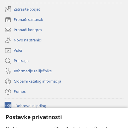
Zatražite posjet
Pronađi sastanak
(otvara
se
Pronađi kongres
(otvara
novi
se
prozor)
Novo na stranici
novi
prozor)
Videi
Pretraga
Informacije za liječnike
Globalni katalog informacija
Pomoć
Dobrovoljni prilog
(otvara
se
Postavke privatnosti
novi
INTERNETSKA BIBLIOTEKA Watchtower
(otvara
prozor)