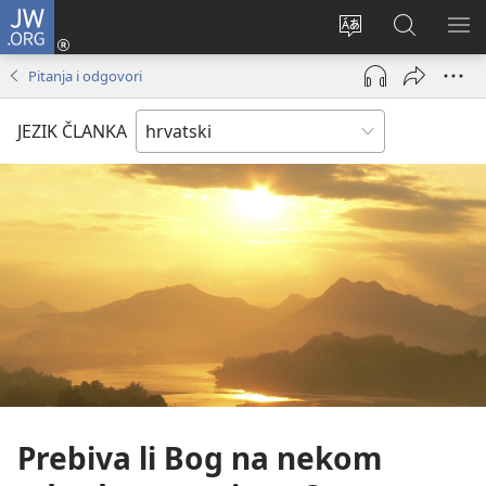
JW.ORG
Prijava
(otvara
Promijeni
JW.ORG
PO
se
jezik
|
IZ
Pitanja i odgovori
novi
Pretraga
prozor)
JEZIK ČLANKA
Prebiva li Bog na nekom