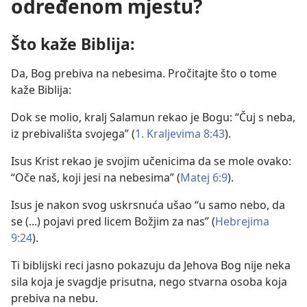
određenom mjestu?
Što kaže Biblija:
Da, Bog prebiva na nebesima. Pročitajte što o tome
kaže Biblija:
Dok se molio, kralj Salamun rekao je Bogu: “Čuj s neba,
iz prebivališta svojega” (
1. Kraljevima 8:43
).
Isus Krist rekao je svojim učenicima da se mole ovako:
“Oče naš, koji jesi na nebesima” (
Matej 6:9
).
Isus je nakon svog uskrsnuća ušao “u samo nebo, da
se (...) pojavi pred licem Božjim za nas” (
Hebrejima
9:24
).
Ti biblijski reci jasno pokazuju da Jehova Bog nije neka
sila koja je svagdje prisutna, nego stvarna osoba koja
prebiva na nebu.