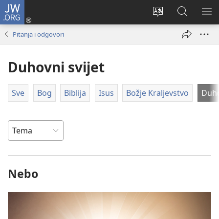
JW.ORG
Prijava
(otvara
Promijeni
JW.ORG
PO
se
jezik
|
IZ
Pitanja i odgovori
novi
Pretraga
prozor)
Duhovni svijet
Sve
Bog
Biblija
Isus
Božje Kraljevstvo
Duho
Nebo