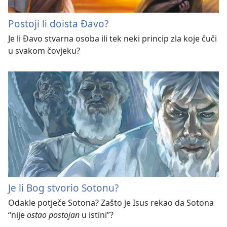
Postoji li doista Đavo?
Je li Đavo stvarna osoba ili tek neki princip zla koje čuči
u svakom čovjeku?
Je li Bog stvorio Sotonu?
Odakle potječe Sotona? Zašto je Isus rekao da Sotona
“nije
ostao postojan
u istini”?