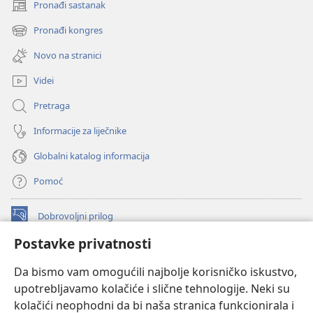
Pronađi sastanak
(otvara
se
Pronađi kongres
(otvara
novi
se
prozor)
Novo na stranici
novi
prozor)
Videi
Pretraga
Informacije za liječnike
Globalni katalog informacija
Pomoć
Dobrovoljni prilog
(otvara
se
Postavke privatnosti
novi
INTERNETSKA BIBLIOTEKA Watchtower
(otvara
prozor)
Da bismo vam omogućili najbolje korisničko iskustvo,
se
®
JW Hub
upotrebljavamo kolačiće i slične tehnologije. Neki su
novi
(otvara
prozor)
kolačići neophodni da bi naša stranica funkcionirala i
se