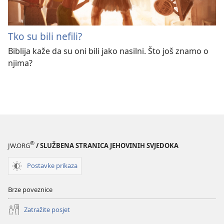
Tko su bili nefili?
Biblija kaže da su oni bili jako nasilni. Što još znamo o
njima?
®
JW.ORG
/ SLUŽBENA STRANICA JEHOVINIH SVJEDOKA
Postavke prikaza
Brze poveznice
Zatražite posjet