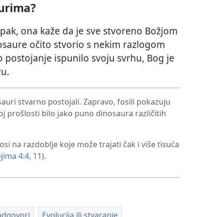
aurima?
 Ipak, ona kaže da je sve stvoreno Božjom
nosaure očito stvorio s nekim razlogom
vo postojanje ispunilo svoju svrhu, Bog je
u.
auri stvarno postojali. Zapravo, fosili pokazuju
 prošlosti bilo jako puno dinosaura različitih
 na razdoblje koje može trajati čak i više tisuća
ima 4:4,
11
).
 odgovori
Evolucija ili stvaranje