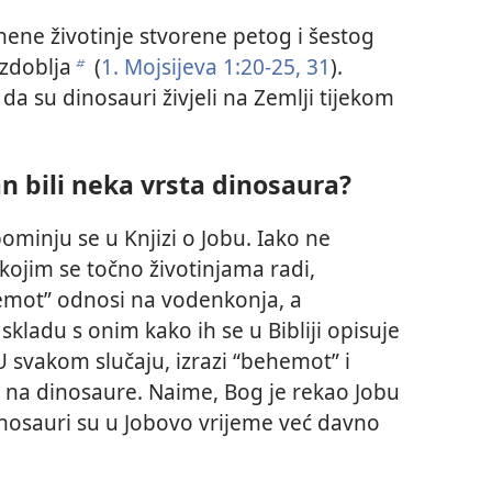
nene životinje stvorene petog i šestog
zdoblja
(
1. Mojsijeva 1:20-25,
31
).
b
da su dinosauri živjeli na Zemlji tijekom
an bili neka vrsta dinosaura?
pominju se u Knjizi o Jobu. Iako ne
ojim se točno životinjama radi,
emot” odnosi na vodenkonja, a
 skladu s onim kako ih se u Bibliji opisuje
 U svakom slučaju, izrazi “behemot” i
i na dinosaure. Naime, Bog je rekao Jobu
dinosauri su u Jobovo vrijeme već davno