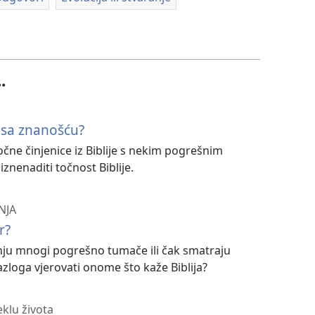
.
ju sa znanošću?
čne činjenice iz Biblije s nekim pogrešnim
znenaditi točnost Biblije.
NJA
r?
aranju mnogi pogrešno tumače ili čak smatraju
azloga vjerovati onome što kaže Biblija?
eklu života