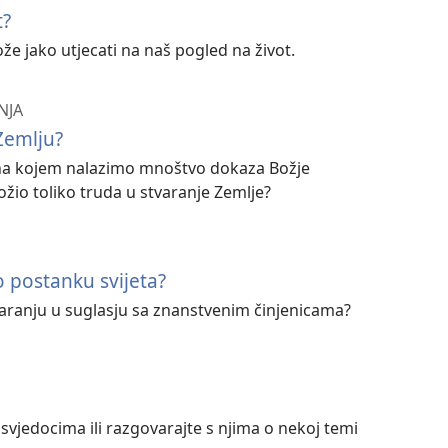
t?
e jako utjecati na naš pogled na život.
NJA
Zemlju?
t na kojem nalazimo mnoštvo dokaza Božje
ožio toliko truda u stvaranje Zemlje?
 o postanku svijeta?
o stvaranju u suglasju sa znanstvenim činjenicama?
 svjedocima ili razgovarajte s njima o nekoj temi