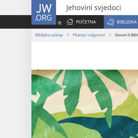
JW.ORG
Jehovini svjedoci
POČETNA
BIBLIJSKA
Biblijska učenja
Pitanja i odgovori
Govori li Bib