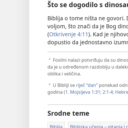
Što se dogodilo s dinos
Biblija o tome ništa ne govori.
voljom, što znači da je Bog di
(
Otkrivenje 4:11
). Kad je njiho
dopustio da jednostavno izumr
Fosilni nalazi potvrđuju da su dinos
a
da je u određenom razdoblju u dalekoj
oblika i veličina.
U Bibliji se
riječ “dan”
ponekad odnosi
b
godina (
1. Mojsijeva 1:31;
2:1-4;
Hebrej
Srodne teme
Biblija
Biblijska učenja – pitanja i