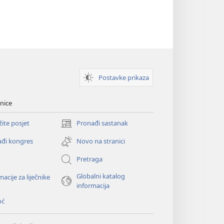
Postavke prikaza
nice
žite posjet
Pronađi sastanak
(otvara
se
đi kongres
Novo na stranici
novi
prozor)
Pretraga
Globalni katalog
macije za liječnike
informacija
oć