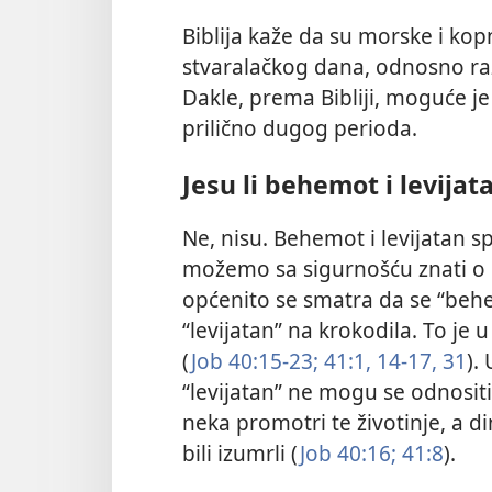
Biblija kaže da su morske i kop
stvaralačkog dana, odnosno ra
Dakle, prema Bibliji, moguće je 
prilično dugog perioda.
Jesu li behemot i levijat
Ne, nisu. Behemot i levijatan s
možemo sa sigurnošću znati o k
općenito se smatra da se “beh
“levijatan” na krokodila. To je u
(
Job 40:15-23;
41:1,
14-17,
31
).
“levijatan” ne mogu se odnosit
neka promotri te životinje, a 
bili izumrli (
Job 40:16;
41:8
).