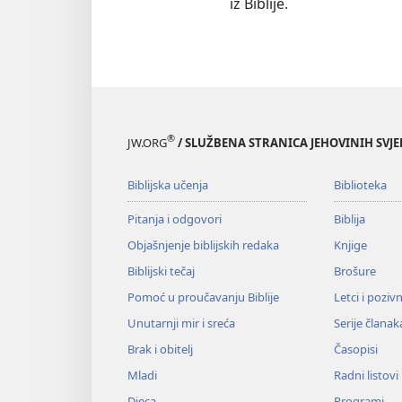
iz Biblije.
®
JW.ORG
/ SLUŽBENA STRANICA JEHOVINIH SVJ
Biblijska učenja
Biblioteka
Pitanja i odgovori
Biblija
Objašnjenje biblijskih redaka
Knjige
Biblijski tečaj
Brošure
Pomoć u proučavanju Biblije
Letci i poziv
Unutarnji mir i sreća
Serije članak
Brak i obitelj
Časopisi
Mladi
Radni listovi
Djeca
Programi