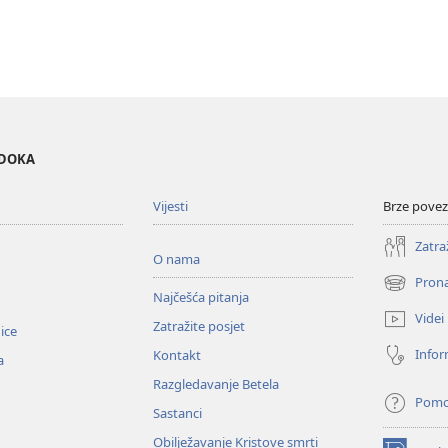
EDOKA
Vijesti
Brze povez
Zatra
O nama
Prona
(otvara
Najčešća pitanja
se
Videi
Zatražite posjet
novi
nice
prozor)
Infor
Kontakt
a
Razgledavanje Betela
Pom
Sastanci
Obilježavanje Kristove smrti