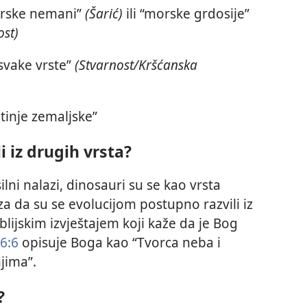
morske nemani”
(Šarić)
ili “morske grdosije”
ost)
 svake vrste”
(Stvarnost/Kršćanska
votinje zemaljske”
li iz drugih vrsta?
ni nalazi, dinosauri su se kao vrsta
 da su se evolucijom postupno razvili iz
iblijskim izvještajem koji kaže da je Bog
6:6
opisuje Boga kao “Tvorca neba i
njima”.
?