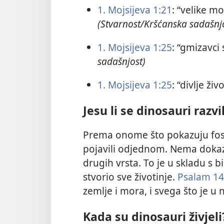
1. Mojsijeva 1:21
: “velike 
(Stvarnost/Kršćanska sadašnj
1. Mojsijeva 1:25
: “gmizavci
sadašnjost)
1. Mojsijeva 1:25
: “divlje ži
Jesu li se dinosauri razvi
Prema onome što pokazuju fosil
pojavili odjednom. Nema dokaza
drugih vrsta. To je u skladu s b
stvorio sve životinje.
Psalam 14
zemlje i mora, i svega što je u 
Kada su dinosauri živjeli