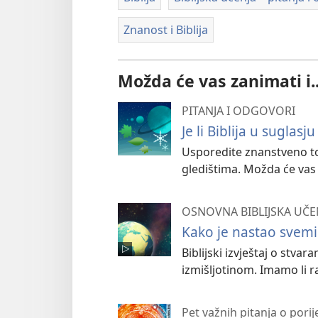
Znanost i Biblija
Možda će vas zanimati i..
PITANJA I ODGOVORI
Je li Biblija u suglas
Usporedite znanstveno to
gledištima. Možda će vas i
OSNOVNA BIBLIJSKA UČE
Kako je nastao svemi
Biblijski izvještaj o stv
izmišljotinom. Imamo li r
Pet važnih pitanja o porij