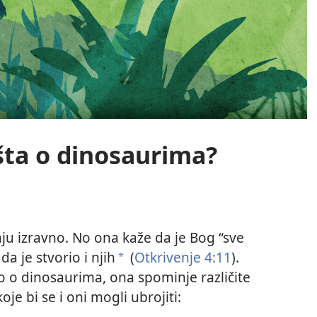
 išta o dinosaurima?
nju izravno. No ona kaže da je Bog “sve
 da je stvorio i njih
(
Otkrivenje 4:11
).
a
o o dinosaurima, ona spominje različite
je bi se i oni mogli ubrojiti: