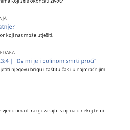
onima koji žele okončati život?
NJA
atnje?
or koji nas može utješiti.
 REDAKA
:4 | “Da mi je i dolinom smrti proći”
etiti njegovu brigu i zaštitu čak i u najmračnijim
 svjedocima ili razgovarajte s njima o nekoj temi