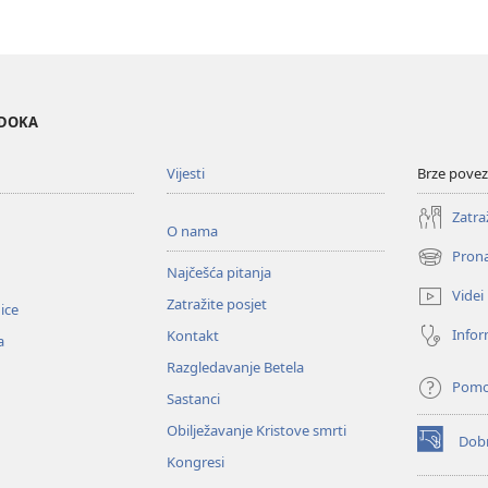
EDOKA
Vijesti
Brze povez
Zatra
O nama
Prona
(otvara
Najčešća pitanja
se
Videi
Zatražite posjet
novi
nice
prozor)
Infor
Kontakt
a
Razgledavanje Betela
Pom
Sastanci
Obilježavanje Kristove smrti
Dobr
(otvara
Kongresi
se