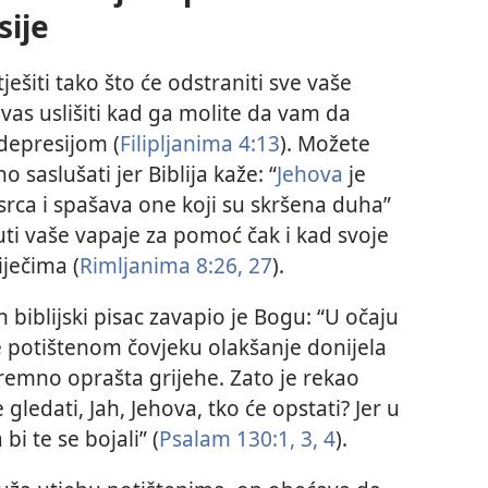
sije
ešiti tako što će odstraniti sve vaše
vas uslišiti kad ga molite da vam da
 depresijom (
Filipljanima 4:13
). Možete
o saslušati jer Biblija kaže: “
Jehova
je
 srca i spašava one koji su skršena duha”
uti vaše vapaje za pomoć čak i kad svoje
iječima (
Rimljanima 8:26, 27
).
 biblijski pisac zavapio je Bogu: “U očaju
e potištenom čovjeku olakšanje donijela
remno oprašta grijehe. Zato je rekao
gledati, Jah, Jehova, tko će opstati? Jer u
bi te se bojali” (
Psalam 130:1,
3, 4
).