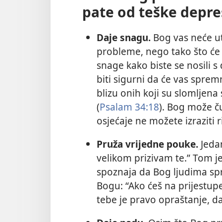
pate od teške depre
Daje snagu.
Bog vas neće utj
probleme, nego tako što će 
snage kako biste se nosili s
biti sigurni da će vas spremn
blizu onih koji su slomljena
(
Psalam 34:18
). Bog može č
osjećaje ne možete izraziti r
Pruža vrijedne pouke.
Jedan
velikom prizivam te.” Tom j
spoznaja da Bog ljudima sp
Bogu: “Ako ćeš na prijestupe 
tebe je pravo opraštanje, da 