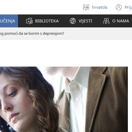
hrvatski
Pri
Izaberi
(o
jezik
se
 UČENJA
BIBLIOTEKA
VIJESTI
O NAMA
no
pr
og pomoći da se borim s depresijom?