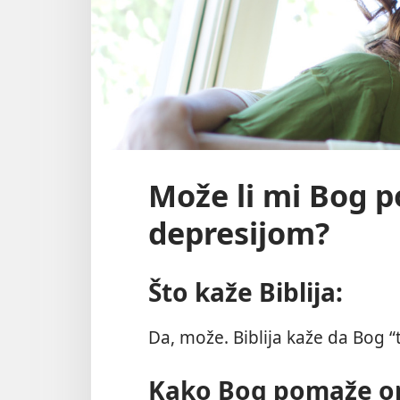
Može li mi Bog p
depresijom?
Što kaže Biblija:
Da, može. Biblija kaže da Bog “t
Kako Bog pomaže onim