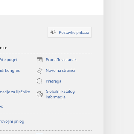
Postavke prikaza
nice
žite posjet
Pronađi sastanak
(otvara
se
đi kongres
Novo na stranici
novi
prozor)
Pretraga
Globalni katalog
macije za liječnike
informacija
oć
ovoljni prilog