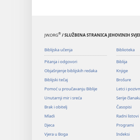
®
JW.ORG
/ SLUŽBENA STRANICA JEHOVINIH SVJ
Biblijska učenja
Biblioteka
Pitanja i odgovori
Biblija
Objašnjenje biblijskih redaka
Knjige
Biblijski tečaj
Brošure
Pomoć u proučavanju Biblije
Letci i poziv
Unutarnji mir i sreća
Serije članak
Brak i obitelj
Časopisi
Mladi
Radni listovi
Djeca
Programi
Vjera u Boga
Indeksi