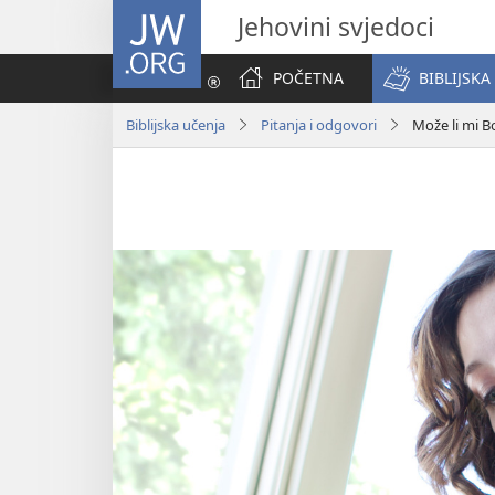
JW.ORG
Jehovini svjedoci
POČETNA
BIBLIJSKA
Biblijska učenja
Pitanja i odgovori
Može li mi B