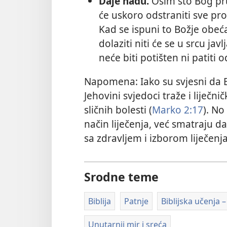
Daje nadu.
Osim što Bog pr
će uskoro odstraniti sve pro
Kad se ispuni to Božje obeća
dolaziti niti će se u srcu javlj
neće biti potišten ni patiti o
Napomena: Iako su svjesni da 
Jehovini svjedoci traže i liječn
sličnih bolesti (
Marko 2:17
). No
način liječenja, već smatraju d
sa zdravljem i izborom liječenja
Srodne teme
Biblija
Patnje
Biblijska učenja –
Unutarnji mir i sreća