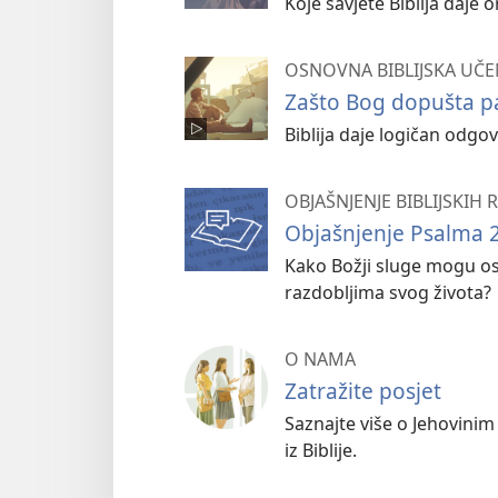
Koje savjete Biblija daje 
OSNOVNA BIBLIJSKA UČE
Zašto Bog dopušta p
Biblija daje logičan odgov
OBJAŠNJENJE BIBLIJSKIH
Objašnjenje Psalma 23
Kako Božji sluge mogu osj
razdobljima svog života?
O NAMA
Zatražite posjet
Saznajte više o Jehovinim
iz Biblije.