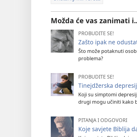
Možda će vas zanimati i..
PROBUDITE SE!
Zašto ipak ne odustat
Što može potaknuti osobu
problema?
PROBUDITE SE!
Tinejdžerska depresija
Koji su simptomi depresije
drugi mogu učiniti kako 
PITANJA I ODGOVORI
Koje savjete Biblija d