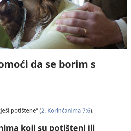
omoći da se borim s
ješi potištene” (
2. Korinćanima 7:6
).
a koji su potišteni ili