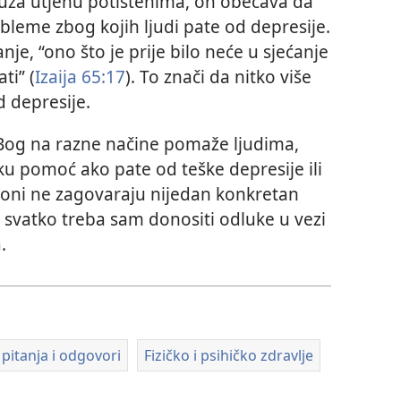
uža utjehu potištenima, on obećava da
bleme zbog kojih ljudi pate od depresije.
nje, “ono što je prije bilo neće u sjećanje
ati” (
Izaija 65:17
). To znači da nitko više
d depresije.
Bog na razne načine pomaže ljudima,
ičku pomoć ako pate od teške depresije ili
 oni ne zagovaraju nijedan konkretan
a svatko treba sam donositi odluke u vezi
.
 pitanja i odgovori
Fizičko i psihičko zdravlje