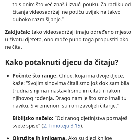
to s onim što već znaš i izvući pouku. Za razliku od
čitanja videosadržaji ne potiču uvijek na takvo
duboko razmišljanje.”
Zaključak:
Iako videosadržaji imaju određeno mjesto
u životu djeteta, ono može puno toga propustiti ako
ne čita.
Kako potaknuti djecu da čitaju?
Počnite što ranije.
Chloe, koja ima dvoje djece,
kaže: “Svojim sinovima čitali smo još dok sam bila
trudna s njima i nastavili smo im čitati i nakon
njihovog rođenja. Drago nam je što smo imali tu
naviku. S vremenom su i oni zavoljeli čitanje.”
Biblijsko načelo:
“Od ranog djetinjstva poznaješ
svete spise” (
2. Timoteju 3:15
).
Okružite ih knjigama.
Ako su djeci knjige