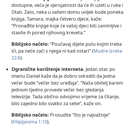
dostupne, veća je vjerojatnost da će ih uzeti u ruke i
čitati. Zato, neka u vašem domu uvijek bude poneka
knjiga. Tamara, majka četvero djece, kaže:
“Pronađite knjige koje će vašoj djeci biti zanimljive i
stavite ih pored njihovog kreveta.”
Biblijsko načelo:
“Poučavaj dijete putu kojim treba
ići, pa neće zaći s njega ni kad ostari” (
Mudre izreke
22:6
).
Ograničite korištenje interneta.
Jedan otac po
imenu Daniel kaže da je dobro odrediti da jedna
večer bude “večer bez uređaja”. “Naša obitelj barem
jednom tjedno provede večer bez gledanja
televizije. Tada obično odvojimo vrijeme za čitanje,
bilo zajedno bilo svatko za sebe”, kaže on.
Biblijsko načelo:
Prosudite ”što je najvažnije”
(
Filipljanima 1:10
).