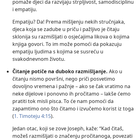
pomaže djeci da razvijaju strpljivost, samodisciplinu
i empatiju.
Empatiju? Da! Prema mišljenju nekih stručnjaka,
djeca koja se zadube u priču i pažljivo je čitaju
sklonija su razmišljati o osjećajima likova o kojima
knjiga govori. To im može pomoći da pokazuju
empatiju ljudima s kojima se susreću u
svakodnevnom životu.
Čitanje potiče na duboko razmišljanje.
Ako u
čitanju nismo površni, nego priči posvetimo
dovoljno vremena i pažnje – ako se čak vratimo na
neke dijelove i ponovno ih pročitamo – lakše ćemo
pratiti tok misli pisca. To će nam pomoći da
zapamtimo ono što čitamo i izvučemo korist iz toga
(
1. Timoteju 4:15
).
Jedan otac, koji se zove Joseph, kaže: “Kad čitaš,
možeš razmišljati o značenju pročitanoga, povezati