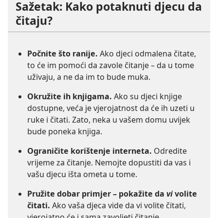
Sažetak: Kako potaknuti djecu da
čitaju?
Počnite što ranije.
Ako djeci odmalena čitate,
to će im pomoći da zavole čitanje – da u tome
uživaju, a ne da im to bude muka.
Okružite ih knjigama.
Ako su djeci knjige
dostupne, veća je vjerojatnost da će ih uzeti u
ruke i čitati. Zato, neka u vašem domu uvijek
bude poneka knjiga.
Ograničite korištenje interneta.
Odredite
vrijeme za čitanje. Nemojte dopustiti da vas i
vašu djecu išta ometa u tome.
Pružite dobar primjer – pokažite da
vi
volite
čitati.
Ako vaša djeca vide da vi volite čitati,
vjerojatno će i sama zavoljeti čitanje.