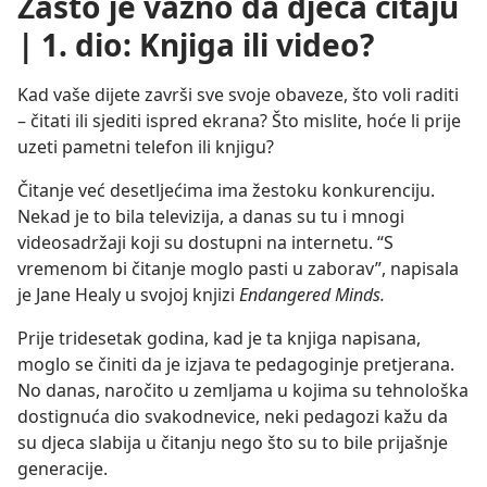
Zašto je važno da djeca čitaju
| 1. dio: Knjiga ili video?
Kad vaše dijete završi sve svoje obaveze, što voli raditi
– čitati ili sjediti ispred ekrana? Što mislite, hoće li prije
uzeti pametni telefon ili knjigu?
Čitanje već desetljećima ima žestoku konkurenciju.
Nekad je to bila televizija, a danas su tu i mnogi
videosadržaji koji su dostupni na internetu. “S
vremenom bi čitanje moglo pasti u zaborav”, napisala
je Jane Healy u svojoj knjizi
Endangered Minds.
Prije tridesetak godina, kad je ta knjiga napisana,
moglo se činiti da je izjava te pedagoginje pretjerana.
No danas, naročito u zemljama u kojima su tehnološka
dostignuća dio svakodnevice, neki pedagozi kažu da
su djeca slabija u čitanju nego što su to bile prijašnje
generacije.