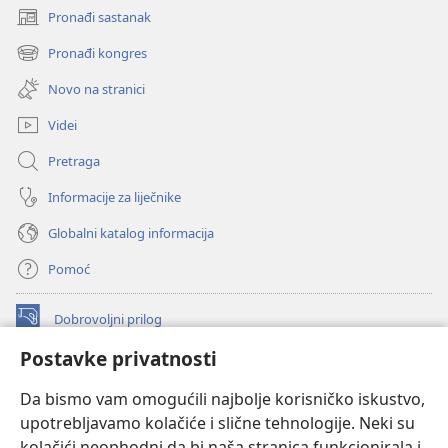
Pronađi sastanak
(otvara
se
Pronađi kongres
(otvara
novi
se
prozor)
Novo na stranici
novi
prozor)
Videi
Pretraga
Informacije za liječnike
Globalni katalog informacija
Pomoć
Dobrovoljni prilog
(otvara
se
Postavke privatnosti
novi
INTERNETSKA BIBLIOTEKA Watchtower
(otvara
prozor)
Da bismo vam omogućili najbolje korisničko iskustvo,
se
®
JW Hub
upotrebljavamo kolačiće i slične tehnologije. Neki su
novi
(otvara
prozor)
kolačići neophodni da bi naša stranica funkcionirala i
se