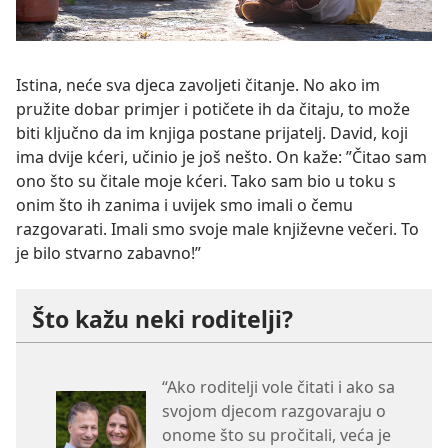
Istina, neće sva djeca zavoljeti čitanje. No ako im
pružite dobar primjer i potičete ih da čitaju, to može
biti ključno da im knjiga postane prijatelj. David, koji
ima dvije kćeri, učinio je još nešto. On kaže: ”Čitao sam
ono što su čitale moje kćeri. Tako sam bio u toku s
onim što ih zanima i uvijek smo imali o čemu
razgovarati. Imali smo svoje male književne večeri. To
je bilo stvarno zabavno!”
Što kažu neki roditelji?
“Ako roditelji vole čitati i ako sa
svojom djecom razgovaraju o
onome što su pročitali, veća je