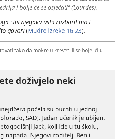
edrija i bolje će se osjećati” (Lourdes).
ga čini njegova usta razboritima i
što govori
(
Mudre izreke 16:23
).
vati tako da mokre u krevet ili se boje ići u
jete doživjelo neki
nejdžera počela su pucati u jednoj
olorado, SAD). Jedan učenik je ubijen,
togodišnji Jack, koji ide u tu školu,
g napada. Njegovi roditelji Ben i