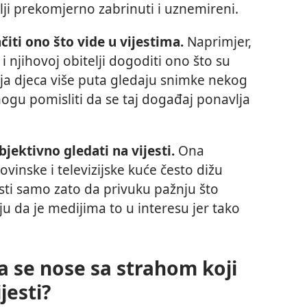
elji prekomjerno zabrinuti i uznemireni.
ti ono što vide u vijestima.
Naprimjer,
i njihovoj obitelji dogoditi ono što su
nja djeca više puta gledaju snimke nekog
gu pomisliti da se taj događaj ponavlja
bjektivno gledati na vijesti.
Ona
ovinske i televizijske kuće često dižu
esti samo zato da privuku pažnju što
ju da je medijima to u interesu jer tako
a se nose sa strahom koji
jesti?