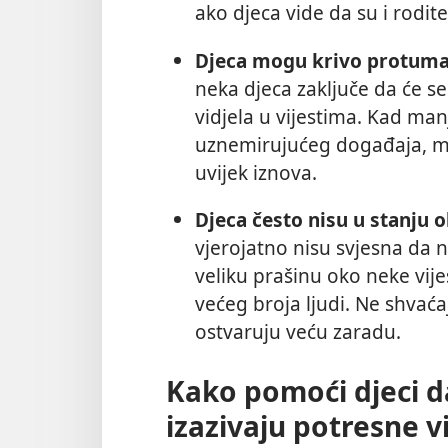
ako djeca vide da su i rodit
Djeca mogu krivo protumači
neka djeca zaključe da će se 
vidjela u vijestima. Kad ma
uznemirujućeg događaja, mo
uvijek iznova.
Djeca često nisu u stanju o
vjerojatno nisu svjesna da n
veliku prašinu oko neke vij
većeg broja ljudi. Ne shvaća
ostvaruju veću zaradu.
Kako pomoći djeci d
izazivaju potresne vi