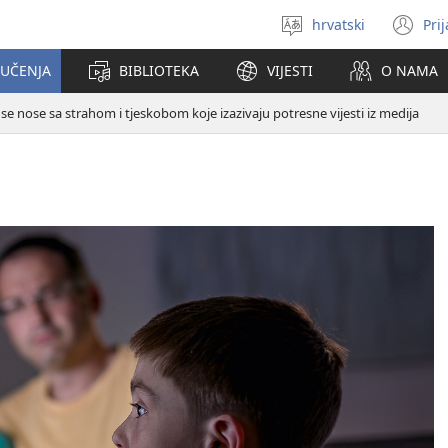
hrvatski
Pri
Izaberi
(o
jezik
se
 UČENJA
BIBLIOTEKA
VIJESTI
O NAMA
no
pr
se nose sa strahom i tjeskobom koje izazivaju potresne vijesti iz medija